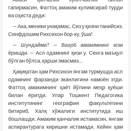
гапирмасин, Фаттоҳ амаким кулимсираб турди
ва оҳиста деди:
— Ака, меники унақамас. Сиз у қизни танийсиз.
Синфдошим Рихсихон бор-ку, ўша!
— Шундайми? — Ваҳоб амакимнинг юзи
ёришди. — Асл одамнинг қизи у. Сенга маъқул
бўлган бўлса, қарши эмасмиз…
Ҳақиқатан ҳам Рихсихон янгам турмушда асл
одамнинг фарзанди эканлигини намоён этди.
Фаттоҳ амакимнинг ҳаёт йўлини меҳр қуёши
билан ёритди. Улар Тошкент Педагогика
институтининг геог­рафия факультетини
битириб, Халқ хўжалиги институтида иш
бошлашди. Амаким қанчалик истамасин, янгам
аспирантурага киришни истамади. Кейин ҳам