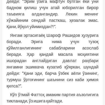
дей­ди: “Эрим ўзига мафтун бўлган ёки уни
бадном қилиш учун атай юборилган бирор
таъвияга алдангандир. Лекин менинг
хўжайиним сендай пасткаш, ҳезалак эмас.
Қани, йўқол уйимиздан?!”.
Янгам эртасигаёқ Шароф Рашидов ҳузурига
боради. Эрига нима учун тузоқ
қўйилганлигининг са­бабларини асос­лаб
беради. Ҳар қандай масала моҳиятини
ишорадан анг­лайдиган давлат раҳбари
янгамни эшиккача кузатиб қўяркан, шундай
дейди: “Қани эди, барча ўзбек аёли ўзининг,
турмуш ўртоғининг шаънини сиз каби ҳимоя
қилса?”.
Кўп ўтмай Фаттоҳ амаким партия аъзолигига
тикланади, ўз ишига қайтади.