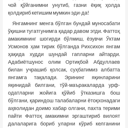
чой қўйганимни унутиб, газни ёқиқ ҳолда
қолдириб кетишим мумкин эди-да!
Янгамнинг менга бўлган бундай муносабати
ўқишни тугатгунимга қадар давом этди. Фаттоҳ
амакимнинг шогирди бўлмиш, ёзувчи Ўктам
Усмонов ҳам тирик бўлганда Рихсихон янгам
ҳақида худди шундай гапларни айтарди.
Адабиётшунос олим Ортиқбой Абдуллаев
билан учрашиб қолсак, суҳбатимиз албатта
янгамга тақалади. Эрининг яқинларини
яқинидай билгани, тўй-маъракаларда урф-
одатларни жо­йига қўйиб ўтказишга бош
бўлгани, қариндош талабаларни ётоқхонадаги
аҳволидан доимо хабар олгани, пахта терими
пайти Фаттоҳ амакимни эргаштириб вилоят
далаларига бориб уларни кўриб келганини