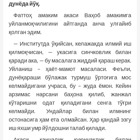
дунёда йўқ.
Фаттоҳ амаким акаси Ваҳоб амакимга
уйланмоқчилигини айтганда анча улғайиб
қолган эдим.
— Институтда ўқийсан, келажакда илмий иш
қилмоқчисан, — укасига синчковлик билан
қаради ака, — бу масалага жиддий қараш керак.
Уйланиш – ҳаёт-мамот масаласи. Феъли,
дунёқараши бўлажак турмуш ўртоғига мос
келмайдигани учраса, бу – жуда ёмон. Кейин
арзимас нарсани баҳона қилиб, жанжал
кўтаришни одат қиладигани сенга тўғри
келмайди. Ундайлар билан илмнинг
остонасига ҳам ета олмайсан. Ҳар қандай эзгу
иш яхши умр йўлдошни талаб қилади.
Акаси қанчалик куюнчаклик билан