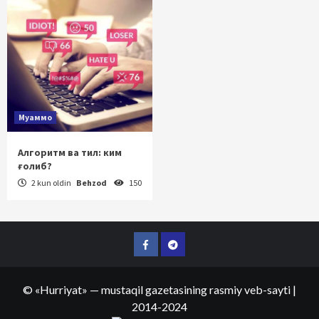
Муаммо
Алгоритм ва тил: ким
ғолиб?
2 kun oldin
Behzod
150
Facebook
Telegram
©
«Hurriyat»
— mustaqil gazetasining rasmiy veb-sayti
|
2014-2024