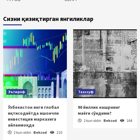
Сизни қизиқтирган янгиликлар
Эътироф
Таассуф
Ўзбекистон янги глобал
90 йиллик нашрнинг
иқтисодиётда ишончли
маёғи сўндими?
инвестиция марказига
2 kun oldin
Behzod
164
айланмоқда
2 kun oldin
Behzod
210