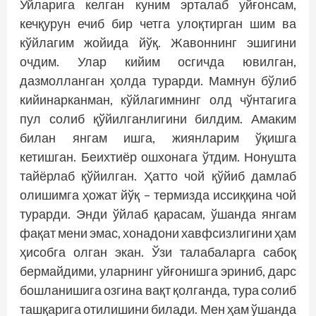
Уйларига келган куним эрталаб уйғонсам,
кечқурун ечиб бир четга улоқтирган шим ва
кўйлагим жойида йўқ. Жавоннинг эшигини
очдим. Улар кийим осгичда ювилган,
дазмолланган ҳолда турарди. Мамнун бўлиб
кийинарканман, кўйлагимнинг олд чўнтагига
пул солиб қўйилганлигини билдим. Амаким
билан янгам ишга, жиянларим ўқишга
кетишган. Беихтиёр ошхонага ўтдим. Нонушта
тайёрлаб қўйилган. Ҳатто чой қўйиб дамлаб
олишимга ҳожат йўқ – термизда иссиққина чой
турарди. Энди ўйлаб қарасам, ўшанда янгам
фақат мени эмас, хонадони хавфсизлигини ҳам
ҳисобга олган экан. Ўзи талабаларга сабоқ
бермайдими, уларнинг уйғонишга эриниб, дарс
бошланишига озгина вақт қолганда, тура солиб
ташқарига отилишини билади. Мен ҳам ўшанда