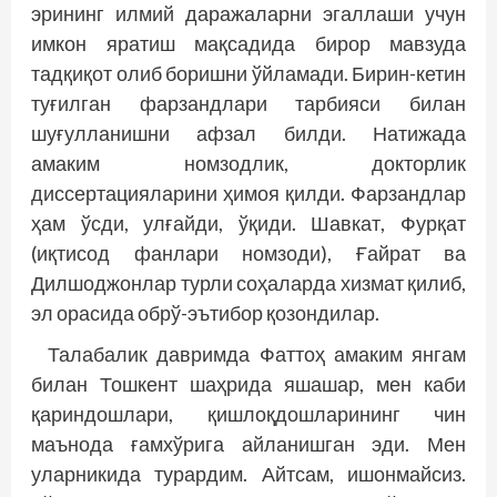
эрининг илмий даражаларни эгаллаши учун
имкон яратиш мақсадида бирор мавзуда
тадқиқот олиб боришни ўйламади. Бирин-кетин
туғилган фарзандлари тарбияси билан
шуғулланишни афзал билди. Натижада
амаким номзодлик, докторлик
диссертацияларини ҳимоя қилди. Фарзандлар
ҳам ўсди, улғайди, ўқиди. Шавкат, Фурқат
(иқтисод фанлари номзоди), Ғайрат ва
Дилшоджонлар турли соҳаларда хизмат қилиб,
эл орасида обрў-эътибор қозондилар.
Талабалик давримда Фаттоҳ амаким янгам
билан Тошкент шаҳрида яшашар, мен каби
қариндошлари, қишлоқдошларининг чин
маънода ғамхўрига айланишган эди. Мен
уларникида турардим. Айтсам, ишонмайсиз.