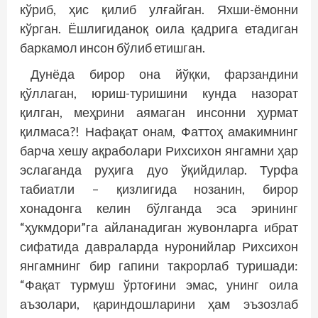
кўриб, ҳис қилиб улғайган. Яхши-ёмонни
кўрган. Ёшлигиданоқ оила қадрига етадиган
баркамол инсон бўлиб етишган.
Дунёда бирор она йўқки, фарзандини
қўллаган, юриш-туришини кунда назорат
қилган, меҳрини аямаган инсонни ҳурмат
қилмаса?! Нафақат онам, Фаттоҳ амакимнинг
барча хешу ақраболари Рихсихон янгамни ҳар
эслаганда руҳига дуо ўқийдилар. Турфа
табиатли – қизлигида нозанин, бирор
хонадонга келин бўлганда эса эрининг
“ҳукмдори”га айланадиган жувонларга ибрат
сифатида давраларда нуронийлар Рихсихон
янгамнинг бир гапини такрорлаб туришади:
“Фақат турмуш ўртоғини эмас, унинг оила
аъзолари, қариндошларини ҳам эъзозлаб