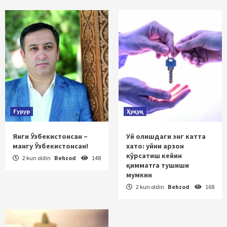
Ғурур
Ҳуқуқ
Янги Ўзбекистонсан –
Уй олишдаги энг катта
мангу Ўзбекистонсан!
хато: уйни арзон
кўрсатиш кейин
2 kun oldin
Behzod
148
қимматга тушиши
мумкин
2 kun oldin
Behzod
168