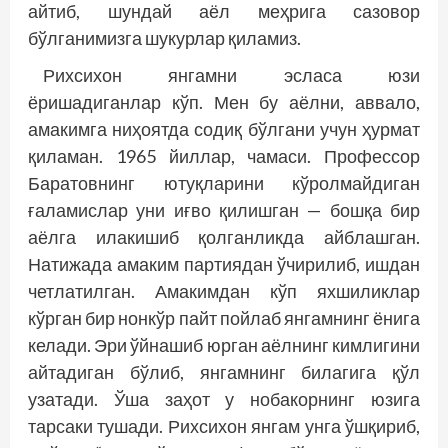
айтиб, шундай аёл меҳрига сазовор
бўлганимизга шукурлар қиламиз.
Рихсихон янгамни эсласа юзи
ёришадиганлар кўп. Мен бу аёлни, аввало,
амакимга ниҳоятда содиқ бўлгани учун ҳурмат
қиламан. 1965 йиллар, чамаси. Профессор
Баратовнинг ютуқларини кўролмайдиган
ғаламислар уни иғво қилишган — бошқа бир
аёлга илакишиб қолганликда айб­лашган.
Натижада амаким партиядан ўчирилиб, ишдан
четлатилган. Амакимдан кўп яхшиликлар
кўрган бир нонкўр пайт пойлаб янгамнинг ёнига
келади. Эри ўйнашиб юрган аёлнинг кимлигини
айтадиган бўлиб, янгамнинг билагига қўл
узатади. Ўша заҳот у нобакорнинг юзига
тарсаки тушади. Рихсихон янгам унга ўшқириб,