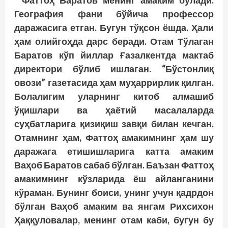
Фаттоҳ Баратов менинг амаким бўлади.
География фани бўйича профессор
даражасига етган. Бугун тўқсон ёшда. Ҳали
ҳам олийгоҳда дарс беради. Отам Тўлаган
Баратов кўп йиллар Ғазалкентда мактаб
директори бўлиб ишлаган. “Бўстонлиқ
овози” газетасида ҳам муҳаррирлик қилган.
Болалигим уларнинг китоб алмашиб
ўқишлари ва ҳаётий масалаларда
суҳбатларига қизиқиш завқи билан кечган.
Отамнинг ҳам, Фаттоҳ амакимнинг ҳам шу
даражага етишиш­ларига катта амаким
Ваҳоб Баратов сабаб бўлган. Баъзан Фаттоҳ
амакимнинг кўзларида ёш айланганини
кўраман. Бунинг боиси, унинг учун қадрдон
бўлган Ваҳоб амаким ва янгам Рихсихон
Ҳаққуловалар, менинг отам каби, бугун бу