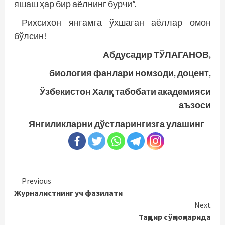
яшаш ҳар бир аёлнинг бурчи”.
Рихсихон янгамга ўхшаган аёллар омон
бўлсин!
Абдусадир ТЎЛАГАНОВ,
биология фанлари номзоди, доцент,
Ўзбекистон Халқ табобати академияси
аъзоси
Янгиликларни дўстларингизга улашинг
Continue
Previous
Журналистнинг уч фазилати
Reading
Next
Тақдир сўқмоқларида