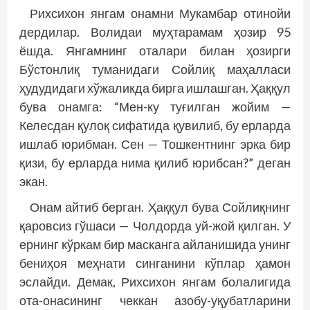
Рихсихон янгам онамни Мукамбар отинойи
дердилар. Волидаи муҳтарамам ҳозир 95
ёшда. Янгамнинг оталари билан ҳозирги
Бўстонлиқ туманидаги Сойлиқ маҳалласи
ҳудудидаги хўжаликда бирга ишлашган. Ҳаққул
бува онамга: “Мен-ку туғилган жойим —
Келесдан қулоқ сифатида қувилиб, бу ерларда
ишлаб юрибман. Сен — Тошкентнинг эрка бир
қизи, бу ерларда нима қилиб юрибсан?” деган
экан.
Онам айтиб берган. Ҳаққул бува Сойлиқнинг
қаровсиз гўшаси — Чолдорда уй-жой қилган. У
ернинг кўркам бир мас­канга айланишида унинг
бениҳоя меҳнати синганини кўп­лар ҳамон
эслайди. Демак, Рихсихон янгам болалигида
ота-онасининг чеккан азобу-уқубатларини