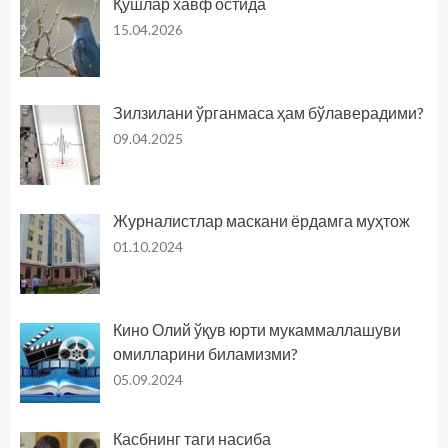
Қушлар хавф остида
15.04.2026
Зилзилани ўрганмаса ҳам бўлаверадими?
09.04.2025
Журналистлар маскани ёрдамга муҳтож
01.10.2024
Кино Олий ўқув юрти мукаммаллашуви
омилларини биламизми?
05.09.2024
Касбнинг таги насиба