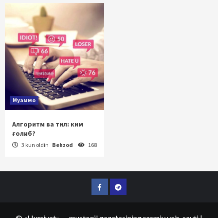
Муаммо
Алгоритм ва тил: ким
ғолиб?
3 kun oldin
Behzod
168
Facebook
Telegram
©
«Hurriyat»
— mustaqil gazetasining rasmiy veb-sayti
|