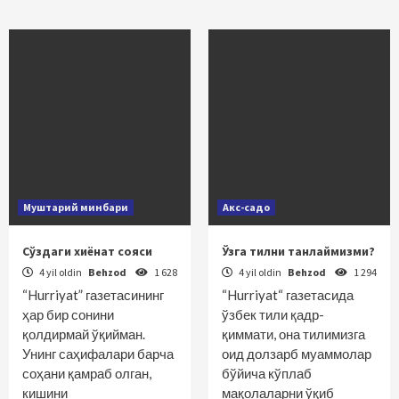
Муштарий минбари
Акс-садо
Сўздаги хиёнат сояси
Ўзга тилни танлаймизми?
4 yil oldin
Behzod
1 628
4 yil oldin
Behzod
1 294
“Hurriyat” газетасининг
“Hurriyat“ газетасида
ҳар бир сонини
ўзбек тили қадр-
қолдирмай ўқийман.
қиммати, она тилимизга
Унинг саҳифалари барча
оид долзарб муаммолар
соҳани қамраб олган,
бўйича кўплаб
кишини
мақолаларни ўқиб