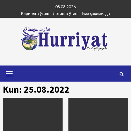
Skip
08.08.2026
to
Кириллга ўтиш
Лотинга ўтиш
Биз ҳақимизда
content
Primary
Menu
Kun: 25.08.2022