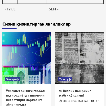
« IYUL
SEN »
Сизни қизиқтирган янгиликлар
Эътироф
Таассуф
Ўзбекистон янги глобал
90 йиллик нашрнинг
иқтисодиётда ишончли
маёғи сўндими?
инвестиция марказига
3 kun oldin
Behzod
176
айланмоқда