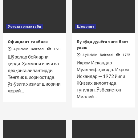
Устозлар мактаби
Шеърият
Официант тавбаси
Бу кўҳна дунёга янги бахт
улаш
4 yil oldin
Behzod
1 530
4 yil oldin
Behzod
1 787
Шўролар бойларни
Икром Искандар
қирди. Ҳаммани ишчи ва
Муаллиф ҳақида: Икром
деҳқонга айлантирди.
Искандар — 1972 йили
Тенглик шио­­ри остида
Жиззах вилоятида
ўз-ўзига хизмат шиорини
туғилган. Ўзбекис­тон
жорий…
Миллий…