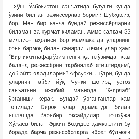
Хўш, Ўзбекистон санъатида бугунги кунда
ўзини билган режиссёрлар борми? Шубҳасиз,
бор. Мен бир қанча бундай режиссёрларни
биламан ва ҳурмат қиламан. Аммо салкам 33
миллион аҳолиси бор мамлакатда уларнинг
сони бармоқ билан санарли. Лекин улар ҳам:
“Бир-икки нафар ўзим тенги, ҳатто ўзимдан ҳам
баланд режиссёрни тарбиялаб етиштирдим”,
деб айта оладиларми? Афсуски… Тўғри, бунда
уларнинг айби йўқ. Чунки шогирд устоз
санъатини ижобий маънода “ўғирлаб”
ўрганиши керак. Бундай ўрганганлар ҳам
топилади. Бироқ улар драматург билан
ишлашда барибир оқсайдилар. Тошхўжа
Хўжаев билан Эркин Воҳидов ҳамкорлиги бу
борада барча режиссёрларга ибрат бўлмоғи