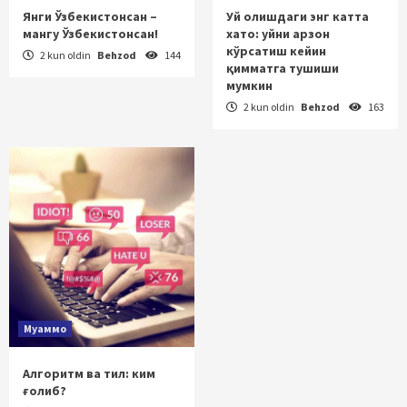
Янги Ўзбекистонсан –
Уй олишдаги энг катта
мангу Ўзбекистонсан!
хато: уйни арзон
кўрсатиш кейин
2 kun oldin
Behzod
144
қимматга тушиши
мумкин
2 kun oldin
Behzod
163
Муаммо
Алгоритм ва тил: ким
ғолиб?