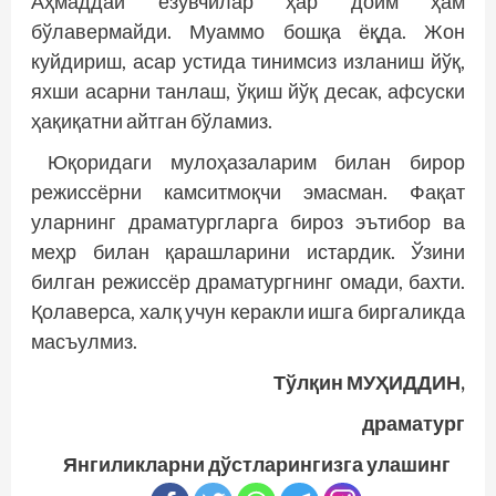
Аҳмаддай ёзувчилар ҳар доим ҳам
бўлавермайди. Муаммо бошқа ёқда. Жон
куйдириш, асар устида тинимсиз изланиш йўқ,
яхши асарни танлаш, ўқиш йўқ десак, афсуски
ҳақиқатни айтган бўламиз.
Юқоридаги мулоҳазаларим билан бирор
режиссёрни камситмоқчи эмасман. Фақат
уларнинг драматургларга бироз эътибор ва
меҳр билан қарашларини истардик. Ўзини
билган режиссёр драматургнинг омади, бахти.
Қолаверса, халқ учун керакли ишга биргаликда
масъулмиз.
Тўлқин МУҲИДДИН,
драматург
Янгиликларни дўстларингизга улашинг