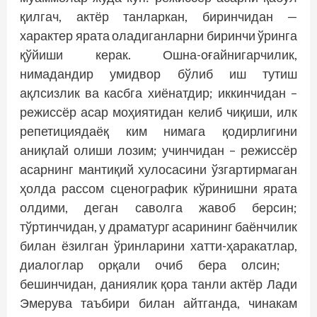
қилгач, актёр танларкан, биринчидан —
характер ярата оладиганларни биринчи ўринга
қўйиши керак. Ошна-оғайнигарчилик,
нимадандир умидвор бўлиб иш тутиш
ақлсизлик ва касбга хиёнатдир; иккинчидан –
режиссёр асар моҳиятидан келиб чиқиши, илк
репетициядаёқ ким нимага қодирлигини
аниқлай олиши лозим; учинчидан – режиссёр
асарнинг мантиқий хулосасини ўзгартирмаган
ҳолда рассом сценографик кўринишни ярата
олдими, деган саволга жавоб берсин;
тўртинчидан, у драматург асарининг баёнчилик
билан ёзилган ўринларини хатти-ҳаракатлар,
диалоглар орқали очиб бера олсин;
бешинчидан, даниялик қора танли актёр Лади
Эмерува таъбири билан айтганда, чинакам