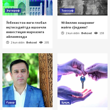
Эътироф
Таассуф
Ўзбекистон янги глобал
90 йиллик нашрнинг
иқтисодиётда ишончли
маёғи сўндими?
инвестиция марказига
2 kun oldin
Behzod
159
айланмоқда
2 kun oldin
Behzod
205
Ғурур
Ҳуқуқ