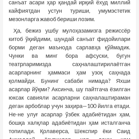
санъат асари ҳар қандай ирқий ёхуд миллий
кайфиятдан устун туриши, умумэстетик
мезонларга жавоб бериши лозим.
Ҳа, бежиз ушбу мулоҳазамизга режиссёр
китоб ўқийдими, шундай санъат фидойилари
борми деган маънода сарлавҳа қўймадик.
Чунки ва минг бора афсуски, бугун
театрларимизда саҳналаштирилаётган
асарларнинг ҳаммаси ҳам узоқ саҳнада
қолмайди. Бунинг сабаби нимада? Яхши
асарлар йўқми? Аксинча, шу пайтгача ёзилган
юксак савияли асарларни саҳналаштираман
деган арбоблар учун заҳира—100 йилга етади.
Не-не улуғ асарлар ўзбек адабиётидан ҳам,
бошқа халқлар адабиётидан ҳам исталганча
топилади. Қолаверса, Шекспир ёки Саид