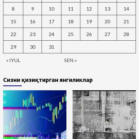
8
9
10
11
12
13
14
15
16
17
18
19
20
21
22
23
24
25
26
27
28
29
30
31
« IYUL
SEN »
Сизни қизиқтирган янгиликлар