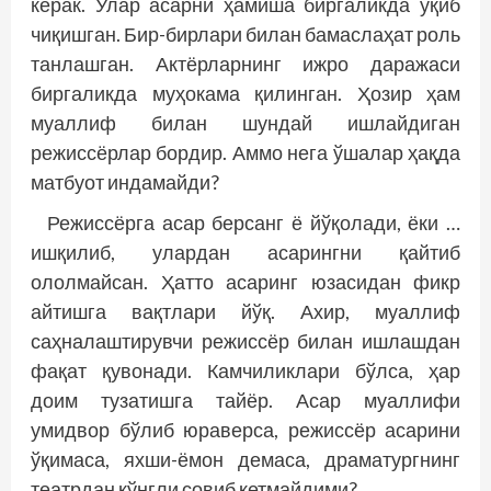
керак. Улар асарни ҳамиша биргаликда ўқиб
чиқишган. Бир-бирлари билан бамаслаҳат роль
танлашган. Актёрларнинг ижро даражаси
биргаликда муҳокама қилинган. Ҳозир ҳам
муаллиф билан шундай ишлайдиган
режиссёрлар бордир. Аммо нега ўшалар ҳақда
матбуот индамайди?
Режиссёрга асар берсанг ё йўқолади, ёки …
ишқилиб, улардан асарингни қайтиб
ололмайсан. Ҳатто асаринг юзасидан фикр
айтишга вақтлари йўқ. Ахир, муаллиф
саҳналаштирувчи режиссёр билан ишлашдан
фақат қувонади. Камчиликлари бўлса, ҳар
доим тузатишга тайёр. Асар муаллифи
умидвор бўлиб юраверса, режиссёр асарини
ўқимаса, яхши-ёмон демаса, драматургнинг
театрдан кўнгли совиб кетмайдими?