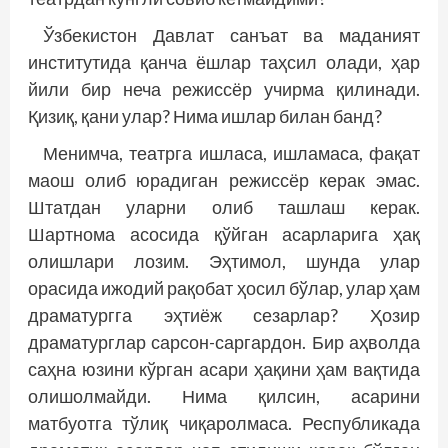
Ўзбекистон Давлат санъат ва маданият
институтида қанча ёшлар таҳсил олади, ҳар
йили бир неча режиссёр учирма қилинади.
Қизиқ, қани улар? Нима ишлар билан банд?
Менимча, театрга ишласа, ишламаса, фақат
маош олиб юрадиган режиссёр керак эмас.
Штатдан уларни олиб ташлаш керак.
Шартнома асосида қўйган асарларига ҳақ
олишлари лозим. Эҳтимол, шунда улар
орасида ижодий рақобат ҳосил бўлар, улар ҳам
драматургга эҳтиёж сезарлар? Ҳозир
драматурглар сарсон-саргардон. Бир аҳволда
саҳна юзини кўрган асари ҳақини ҳам вақтида
олишолмайди. Нима қилсин, асарини
матбуотга тўлиқ чиқаролмаса. Республикада