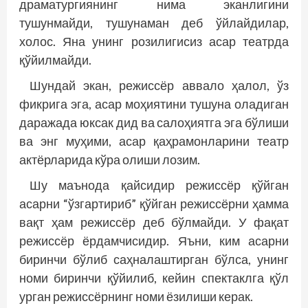
драматургиянинг нима эканлигини
тушунмайди, тушунаман деб ўйлайдилар,
холос. Яна унинг розилигисиз асар театрда
қўйилмайди.
Шундай экан, режиссёр аввало ҳалол, ўз
фикрига эга, асар моҳиятини тушуна оладиган
даражада юксак дид ва салоҳиятга эга бўлиши
ва энг муҳими, асар қаҳрамонларини театр
актёрларида кўра олиши лозим.
Шу маънода қайсидир режиссёр қўйган
асарни “ўзгартириб” қўйган режиссёрни ҳамма
вақт ҳам режиссёр деб бўлмайди. У фақат
режиссёр ёрдамчисидир. Яъни, ким асарни
биринчи бўлиб саҳналаштирган бўлса, унинг
номи биринчи қўйилиб, кейин спектаклга қўл
урган режиссёрнинг номи ёзилиши керак.