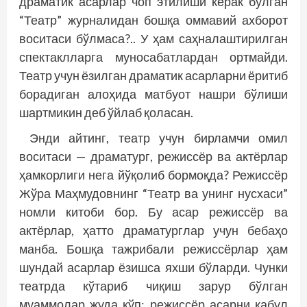
драматик асарлар чоп этилиши керак бўлган
“Театр” журналидан бошқа оммавий ахборот
воситаси бўлмаса?.. У ҳам саҳналаштирилган
спектаклларга муносабатлардан ортмайди.
Театр учун ёзилган драматик асарларни ёритиб
борадиган алоҳида матбуот нашри бўлиши
шартмикин деб ўйлаб қоласан.
Энди айтинг, театр учун бирламчи омил
воситаси — драматург, режиссёр ва актёрлар
ҳамкорлиги нега йўқолиб бормоқда? Режиссёр
Жўра Маҳмудовнинг “Театр ва унинг нусхаси”
номли китоби бор. Бу асар режиссёр ва
актёрлар, ҳатто драматурглар учун бебаҳо
манба. Бошқа тажрибали режиссёрлар ҳам
шундай асарлар ёзишса яхши бўларди. Чунки
театрда кўтариб чиқиш зарур бўлган
муаммолар жуда кўп: режиссёр асарни қабул