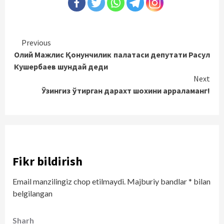
Continue
Previous
Олий Мажлис Қонунчилик палатаси депутати Расул
Reading
Кушербаев шундай деди
Next
Ўзингиз ўтирган дарахт шохини арраламанг!
Fikr bildirish
Email manzilingiz chop etilmaydi.
Majburiy bandlar
*
bilan
belgilangan
Sharh