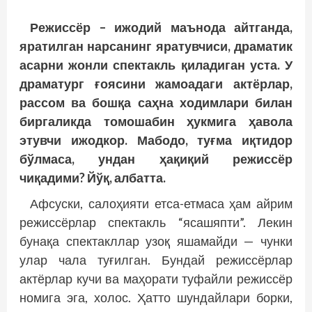
Режиссёр – ижодий маънода айтганда,
яратилган нарсанинг яратувчиси, драматик
асарни жонли спектакль қиладиган уста. У
драматург ғоясини жамоадаги актёрлар,
рассом ва бошқа саҳна ходимлари билан
биргаликда томошабин ҳукмига ҳавола
этувчи ижодкор. Мабодо, туғма иқтидор
бўлмаса, ундан ҳақиқий режиссёр
чиқадими? Йўқ, албатта.
Афсуски, салоҳияти етса-етмаса ҳам айрим
режиссёрлар спектакль “ясашяпти”. Лекин
бунақа спектакллар узоқ яшамайди — чунки
улар чала туғилган. Бундай режиссёрлар
актёрлар кучи ва маҳорати туфайли режиссёр
номига эга, холос. Ҳатто шундайлари борки,