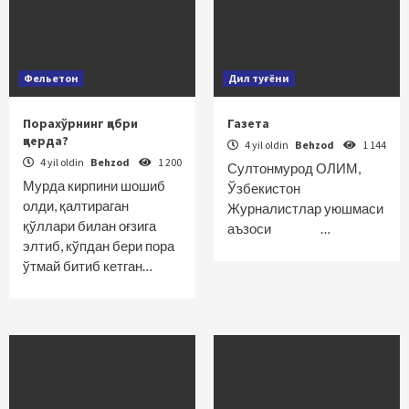
Фельетон
Дил туғёни
Порахўрнинг қабри
Газета
қаерда?
4 yil oldin
Behzod
1 144
4 yil oldin
Behzod
1 200
Султонмурод ОЛИМ,
Мурда кирпини шошиб
Ўзбекистон
олди, қалтираган
Журналистлар уюшмаси
қўллари билан оғзига
аъзоси …
элтиб, кўпдан бери пора
ўтмай битиб кетган…