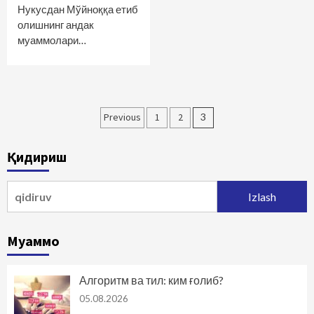
Нукусдан Мўйноққа етиб
олишнинг андак
муаммолари…
Maqolalar
Previous
1
2
3
bo‘yicha
Қидириш
harakatlanish
Qidirshish:
Муаммо
Алгоритм ва тил: ким ғолиб?
05.08.2026