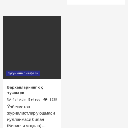
Бугуннинг нафаси
Барханларнинг оқ
тушлари
4 yil oldin
Behzod
1 239
Ўзбекистон
журналистлар уюшмаси
йўлланмаси билан
(Биринчи мақола) …