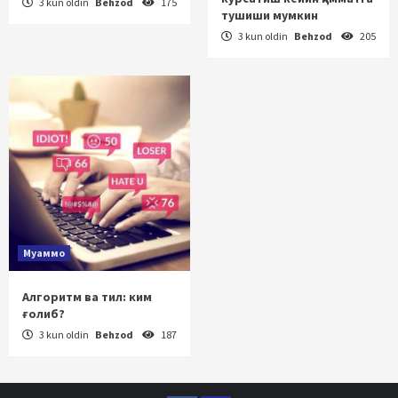
3 kun oldin
Behzod
175
тушиши мумкин
3 kun oldin
Behzod
205
Муаммо
Алгоритм ва тил: ким
ғолиб?
3 kun oldin
Behzod
187