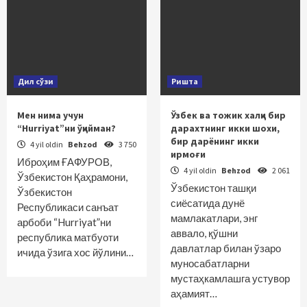
Дил сўзи
Ришта
Мен нима учун
Ўзбек ва тожик халқи бир
“Hurriyat”ни ўқийман?
дарахтнинг икки шохи,
бир дарёнинг икки
4 yil oldin
Behzod
3 750
ирмоғи
Иброҳим ҒАФУРОВ,
4 yil oldin
Behzod
2 061
Ўзбекистон Қаҳрамони,
Ўзбекистон ташқи
Ўзбекистон
сиёсатида дунё
Республикаси санъат
мамлакатлари, энг
арбоби “Hurriyat”ни
аввало, қўшни
республика матбуоти
давлатлар билан ўзаро
ичида ўзига хос йўлини…
муносабатларни
мустаҳкамлашга устувор
аҳамият…