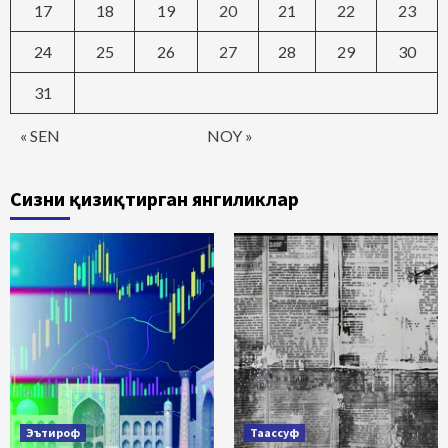
17
18
19
20
21
22
23
24
25
26
27
28
29
30
31
« SEN
NOY »
Сизни қизиқтирган янгиликлар
Эътироф
Таассуф