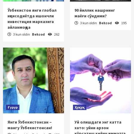
Ўзбекистон янги глобал
90 йиллик нашрнинг
иқтисодиётда ишончли
маёғи сўндими?
инвестиция марказига
3 kun oldin
Behzod
195
айланмоқда
3 kun oldin
Behzod
262
Ғурур
Ҳуқуқ
Янги Ўзбекистонсан –
Уй олишдаги энг катта
мангу Ўзбекистонсан!
хато: уйни арзон
кўрсатиш кейин қимматга