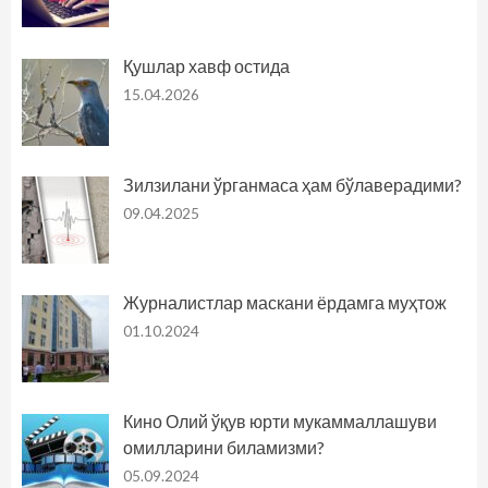
Қушлар хавф остида
15.04.2026
Зилзилани ўрганмаса ҳам бўлаверадими?
09.04.2025
Журналистлар маскани ёрдамга муҳтож
01.10.2024
Кино Олий ўқув юрти мукаммаллашуви
омилларини биламизми?
05.09.2024