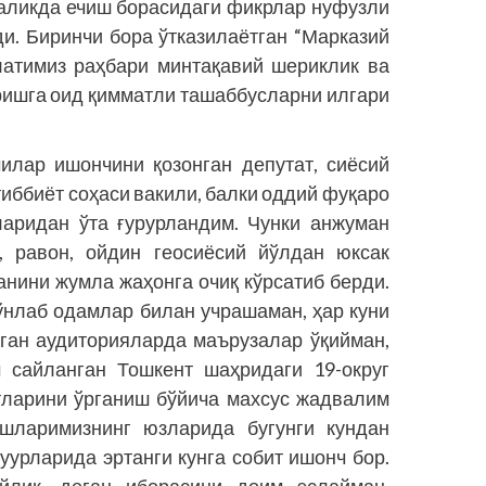
галикда ечиш борасидаги фикрлар нуфузли
и. Биринчи бора ўтказилаётган “Марказий
латимиз раҳбари минтақавий шериклик ва
ришга оид қимматли ташаббусларни илгари
лар ишончини қозонган депутат, сиё­сий
иббиёт соҳаси вакили, балки оддий фуқаро
аридан ўта ғурурландим. Чунки анжуман
и, равон, ойдин геосиёсий йўлдан юксак
анини жумла жаҳонга очиқ кўрсатиб берди.
 ўнлаб одамлар билан учрашаман, ҳар куни
ган аудиторияларда маърузалар ўқийман,
 сайланган Тошкент шаҳридаги 19-округ
тларини ўрганиш бўйича махсус жадвалим
ошларимизнинг юзларида бугунги кундан
уурларида эртанги кунга собит ишонч бор.