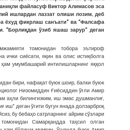
таниқли файласуф Виктор Алимасов эса
ий ишлардан лаззат олиши лозим, деб
а ёхуд фикрлаш санъати” ва “Фалсафа
и. “Борлиқдан ўзиб яшаш зарур” деган
амжамияти томонидан тобора эътироф
а ички сиёсати, яқин ва олис истиқболга
 ҳам умумбашарий интилиш­ларнинг яққол
идан бири, нафақат буюк шоир, балки буюк
оциолог Низомиддин Ғиёсиддин ўғли Амир
м аҳли билингизким, иш эмас душманлиғ,
иғ иш” деган ўгити бугун янада долзарброқ
йсиз, бу бебаҳо сатрларнинг айрим сўзлари
 томонидан Самарқандда таҳсил олган
ан ҳам бўлиши мумкин. Ўшанда буюк Амир