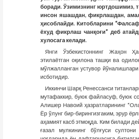
боради. Ўзимизнинг юртдошимиз, 
инсон яшашдан, фикрлашдан, амал
ҳисоблайди. Китобларини “Фалсаф
ёхуд фикрлаш чанқоғи” деб атайд
хулосага келади.
Янги Ўзбекистоннинг Жаҳон Ҳ
этилаётган оқилона ташқи ва одилон
мўлжалланган устувор йўналишлари
исботидир.
Иккинчи Шарқ Ренессанси титанлар
мутафаккир, буюк файласуф, буюк с
Алишер Навоий ҳазратларининг “Ола
Ёр ўлунг бир-бирингизгаким, эрур ёрл
аҳамият касб этмоқда. Ким билади де
ғазал мулкининг бўлғуси султони
чоғларида ён дафтарчасига битилг