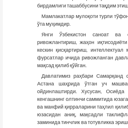
бирдамлиги ташаббусини тақдим этиш
Мамлакатлар мулоқоти турли тўфон
ўта муҳимдир.
Янги Ўзбекис­тон саноат ва 
ривожлантириш, жаҳон иқтисодиёти
кескин қисқартириш, интеллектуал
фурсатлар ичида ривожланган давл
мақсад қилиб қўйган.
Давлатимиз раҳбари Самарқанд 
Астана шаҳрида ўтган уч машва
ойдинлаштирди. Хусусан, Осиё­­д
кенгашнинг олтинчи саммитида юзага 
ва манфий қирраларини таҳлил қилиб
юзасидан аниқ, мақсадли таклифл
заминида тинчлик ва тотувликка эри