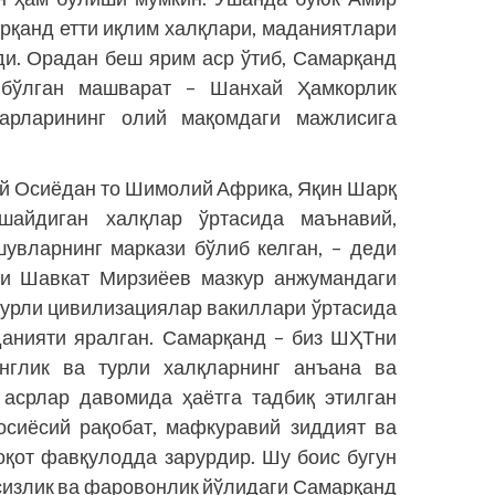
рқанд етти иқлим халқлари, маданиятлари
ди. Орадан беш ярим аср ўтиб, Самарқанд
 бўлган машварат – Шанхай Ҳамкорлик
арларининг олий мақомдаги мажлисига
й Осиёдан то Шимолий Африка, Яқин Шарқ
шайдиган халқлар ўртасида маънавий,
увларнинг маркази бўлиб келган, – деди
ти Шавкат Мирзиёев мазкур анжумандаги
 турли цивилизациялар вакиллари ўртасида
данияти яралган. Самарқанд – биз ШҲТни
енглик ва турли халқларнинг анъана ва
 асрлар давомида ҳаётга тадбиқ этилган
осиёсий рақобат, мафкуравий зиддият ва
оқот фавқулодда зарурдир. Шу боис бугун
сизлик ва фаровонлик йўлидаги Самарқанд