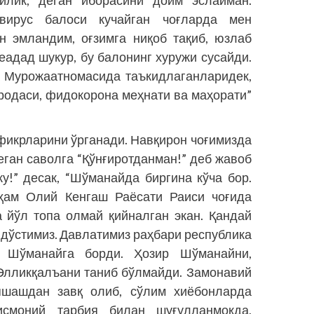
йлик, деган иборасини доим эслайман.
вирус балоси кучайган чоғларда мен
н эмландим, оғзимга ниқоб тақиб, юзлаб
адад шукур, бу балонинг хуружи сусайди.
 Мурожаатномасида таъкидлаганларидек,
родаси, фидокорона меҳнати ва маҳорати”
фикрларини ўрганади. Навқирон чоғимизда
еган саволга “Қўнғиротданман!” деб жавоб
ку!” десак, “Шўманайда биргина кўча бор.
ам Олий Кенгаш Раёсати Раиси чоғида
 йўл топа олмай қийналган экан. Қандай
дўстимиз. Давлатимиз раҳбари республика
а Шўманайга борди. Ҳозир Шўманайни,
 Элликқалъани таниб бўлмайди. Замонавий
шашдан завқ олиб, сўлим хиёбонларда
исмоний тарбия билан шуғулланмоқда,