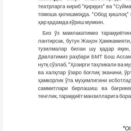
театрларга кириб “Қирққиз” ва “Суйм
томоша қилишмоқда. “Обод қишлоқ” 
ҳар қадамда кўриш мумкин.
Биз ўз мамлакатимиз тараққиёти
лантирсак, бутун Жаҳон Ҳамжа­мият
тузилмалар билан шу қадар яқин,
Давлатимиз раҳбари БМТ Бош Ассам
нутқ сўзлаб, “Ҳозирги таҳликали ва м
ва халқлар ўзаро боғлиқ эканини, ў
ҳамкорлик ўта муҳимлигини исботлад
саммитлари бирлашиш ва бағри­кен
тенглик, тараққиёт манзилларига бор
“O