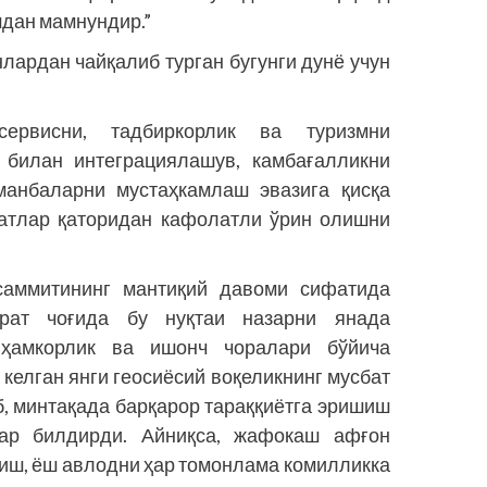
дан мамнундир.”
лардан чайқалиб турган бугунги дунё учун
сервисни, тадбиркорлик ва туризмни
 билан интеграциялашув, камбағалликни
 манбаларни мустаҳкамлаш эвазига қисқа
атлар қаторидан кафолатли ўрин олишни
саммитининг мантиқий давоми сифатида
рат чоғида бу нуқтаи назарни янада
а ҳамкорлик ва ишонч чоралари бў­йича
келган янги геосиёсий воқеликнинг мусбат
, минтақада барқарор тараққиётга эришиш
ар билдирди. Айниқса, жафокаш афғон
шиш, ёш авлодни ҳар томонлама комилликка