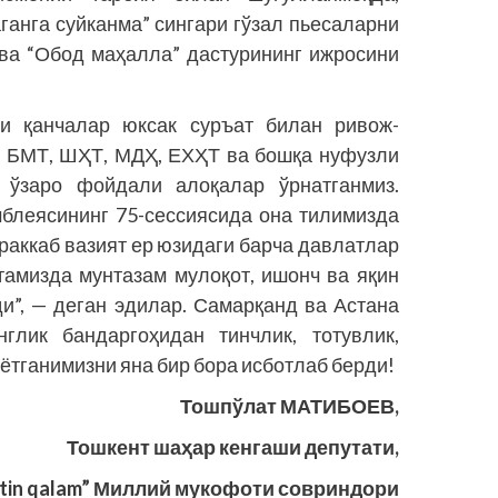
аганга суйканма” сингари гўзал пьесаларни
ва “Обод маҳалла” дастурининг ижросини
ни қанчалар юксак суръат билан ривож­
и, БМТ, ШҲТ, МДҲ, ЕХҲТ ва бошқа нуфузли
 ўзаро фойдали алоқалар ўрнатганмиз.
блеясининг 75-сессиясида она тилимизда
ураккаб вазият ер юзидаги барча давлатлар
ртамизда мунтазам мулоқот, ишонч ва яқин
и”, — деган эдилар. Самарқанд ва Астана
глик бандаргоҳидан тинчлик, тотувлик,
аётганимизни яна бир бора исботлаб берди!
Тошпўлат МАТИБОЕВ,
Тошкент шаҳар кенгаши депутати,
ltin qalam” Миллий мукофоти совриндори