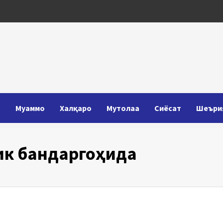
Т
Муаммо
Халқаро
Мутолаа
Сиёсат
Шеъри
ик бандаргоҳида