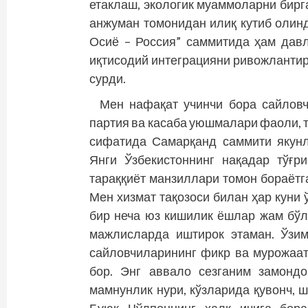
етаклаш, экологик муаммоларни бир
анжуман томонидан илиқ кутиб олинд
Осиё – Россия” саммитида ҳам дав
иқтисодий интеграцияни ривожланти
сурди.
Мен нафақат учинчи бора сайловчи
партия ва касаба уюшмалари фаоли, т
сифатида Самарқанд саммити якунл
Янги Ўзбекистоннинг нақадар тўғр
тараққиёт манзиллари томон бораётг
Мен хизмат тақозоси билан ҳар куни
бир неча юз кишилик ёшлар жам бўл
мажлисларда иштирок этаман. Ўзим
сайловчиларининг фикр ва мурожаа
бор. Энг аввало сезганим замонд
мамнунлик нури, кўзларида қувонч, ш