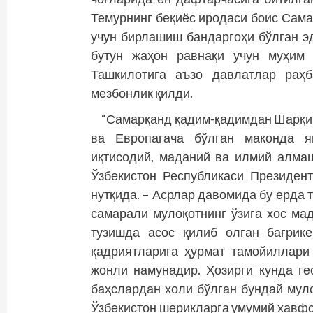
Темурнинг беқиёс иродаси боис Сама
учун бирлашиш бандаргоҳи бўлган э
бутун жаҳон равнақи учун муҳим
Ташкилотига аъзо давлатлар раҳб
мезбонлик қилди.
“Самарқанд қадим-қадимдан Шарқи
ва Европагача бўлган маконда я
иқтисодий, маданий ва илмий алмаш
Ўзбекистон Республикаси Президен
нутқида. – Асрлар давомида бу ерда
самарали мулоқотнинг ўзига хос ма
тузишда асос қилиб олган бағрик
қадриятларига ҳурмат тамойиллари
жонли намунадир. Ҳозирги кунда ге
баҳслардан холи бўлган бундай мул
Ўзбекистон шерик­ларга умумий хавф