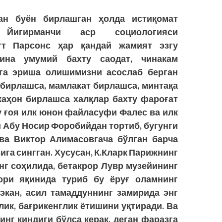
ан буён бирлашган ҳолда истиқомат
 Йигирманчи аср социологияси
тт Парсонс ҳар қандай жамият эзгу
ина умумий бахту саодат, чинакам
га эриша олишимизни асос­лаб берган
т бирлашса, мамлакат бирлашса, минтақа
аҳон бирлашса халқлар бахту фароғат
у ғоя илк юнон файласуфи Фалес ва илк
 Абу Носир Форобийдан тортиб, бугунги
ва Виктор Алимасовгача бўлган барча
га сингган. Хусусан, К.Кларк Парижнинг
инг соҳилида, бетакрор Лувр музейининг
ори яқинида туриб бу ёруғ оламнинг
 экан, асил тамаддуннинг замирида энг
лик, бағрикенглик ётишини уқтиради. Ва
инг киндиги бўлса керак, деган фаразга