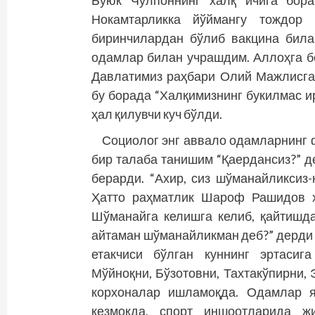
Буюк Чўлпоннинг халқ ичига бора
Нокамтарликка йўймангу тождор 
биринчилардан бўлиб вакцина била
одамлар билан учрашдим. Аллоҳга бе
Давлатимиз раҳбари Олий Мажлисга
бу борада “Халқимизнинг букилмас и
ҳал қилувчи куч бўлди.
Социолог энг аввало одамларнинг 
бир талаба танишим “Қаердансиз?” д
берарди. “Ахир, сиз шўманайликсиз-
Ҳатто раҳматлик Шароф Рашидов ҳ
Шўманайга келишга келиб, қайтишда
айтаман шўманайликман деб?” дерди 
етакчиси бўлган куннинг эртасиг
Мўйноқни, Бўзотовни, Тахтакўпирни,
корхоналар ишламоқда. Одамлар я
кезмоқда, спорт иншоотларида ж