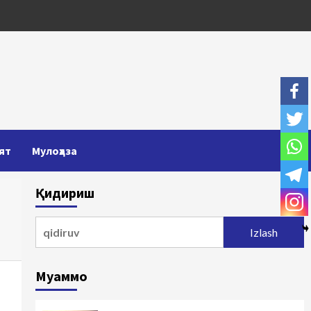
ят
Мулоҳаза
Қидириш
Qidirshish:
Муаммо