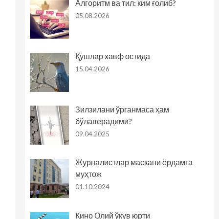
Алгоритм ва тил: ким ғолиб?
05.08.2026
Қушлар хавф остида
15.04.2026
Зилзилани ўрганмаса ҳам
бўлаверадими?
09.04.2025
Журналистлар маскани ёрдамга
муҳтож
01.10.2024
Кино Олий ўқув юрти