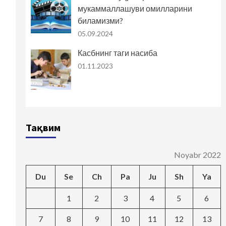
мукаммаллашуви омилларини
биламизми?
05.09.2024
Касбнинг таги насиба
01.11.2023
Тақвим
Noyabr 2022
Du
Se
Ch
Pa
Ju
Sh
Ya
1
2
3
4
5
6
7
8
9
10
11
12
13