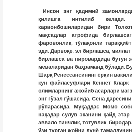
Инсон энг қадимий замонлард
қилишга интилиб келади.
карвонбошиларидан бири Толко
мақсадлар атрофида бирлашсаг
фаровонлик, тўлақонли тараққиёт
эди. Дарвоқе, эл бирлашса, милла
бирлашса ва пировардида бутун ж
меваларидан баҳраманд бўлади. Б
Шарқ Ренессансининг ёрқин вакили
кун файласуфлари Кеннет Кларк 
олимларнинг ажойиб асарлари мағзи
энг гўзал гўшасида, Сена дарёсин
рўпарасида, Муқаддас Момо соб
нақадар сулув эканини қайд этар
аввало тинчлик, тотувлик, биродар
ўзи турган жойни дунё тамаддунин