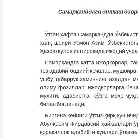
Самарқанддаги дилкаш давр
Ўтган ҳафта Самарқандда Ўзбекист
халқ шоири Усмон Азим, Ўзбекистон
Ҳазратқулов иштирокида ижодий учра
Самарқандга катта ижодкорлар, та
тез адабий-бадиий кечалар, мушоира
ушбу табаррук заминнинг азалдан м
олиму фозиллар, ижодкорларга беш
муҳити, адабиётга, сўзга меҳр-му
билан боғланади.
Биргина кейинги ўттиз-қирқ кун и
Абулқосим Фирдавсий ҳайкаллари ўр
қорақалпоқ адабиёти кунлари ўткази