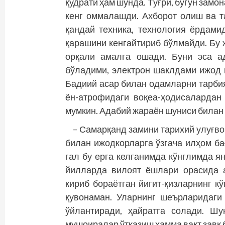
қудрати ҳам шунда. Тўғри, бугун зам
кенг оммалашди. Ахборот олиш ва т
қандай техника, технология ёрдами
қарашини кенгайтириб бўлмайди. Бу 
орқали амалга ошади. Буни эса а
бўладими, электрон шаклдами ижод м
Бадиий асар билан одамларни тарбия
ён-атрофидаги воқеа-ҳодисалардан
мумкин. Адабий жараён шуниси билан 
– Самарқанд замини тарихий улуғв
билан ижодкорларга ўзгача илҳом ба
гал бу ерга келганимда кўнглимда ян
йилларда вилоят ёшлари орасида 
кириб бораётган йигит-қизларнинг кў
қувонаман. Уларнинг шеърларидаги
ўйлантиради, ҳайратга солади. Ш
мушоиралар ўтказиш ҳамма вақт завқ 