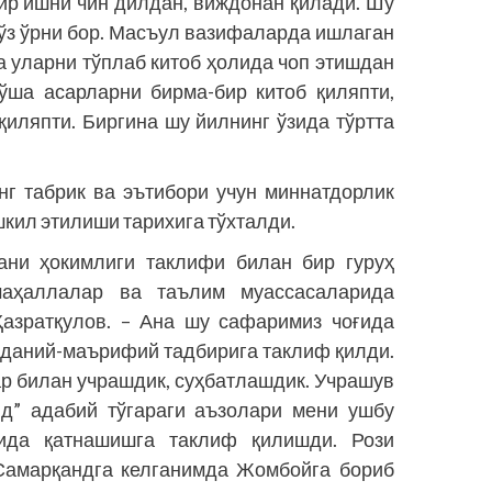
ир ишни чин дилдан, виждонан қилади. Шу
ўз ўрни бор. Масъул вазифаларда ишлаган
а уларни тўплаб китоб ҳолида чоп этишдан
 ўша асарларни бирма-бир китоб қиляпти,
қиляпти. Биргина шу йилнинг ўзида тўртта
г табрик ва эътибори учун миннатдорлик
кил этилиши тарихига тўхталди.
ани ҳокимлиги таклифи билан бир гуруҳ
маҳаллалар ва таълим муассасаларида
Ҳазратқулов. – Ана шу сафаримиз чоғида
аданий-маърифий тадбирига таклиф қилди.
р билан учрашдик, суҳбатлашдик. Учрашув
ид” адабий тўгараги аъзолари мени ушбу
рида қатнашишга таклиф қилишди. Рози
Самарқандга келганимда Жомбойга бориб