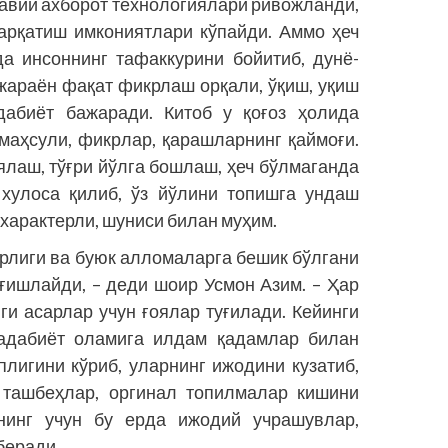
онавий ахборот технологиялари ривожланди,
арқатиш имкониятлари кўпайди. Аммо ҳеч
да инсоннинг тафаккурини бойитиб, дунё­
жараён фақат фикрлаш орқали, ўқиш, уқиш
дабиёт бажаради. Китоб у қоғоз ҳолида
аҳсули, фикр­лар, қарашларнинг қаймоғи.
лаш, тўғри йўлга бошлаш, ҳеч бўлмаганда
 хулоса қилиб, ўз йўлини топишга ундаш
характерли, шуниси билан муҳим.
орлиги ва буюк алломаларга бешик бўлгани
ғишлайди, – деди шоир Усмон Азим. – Ҳар
ги асарлар учун ғоялар туғилади. Кейинги
адабиёт оламига илдам қадамлар билан
плигини кўриб, уларнинг ижодини кузатиб,
 ташбеҳлар, оргинал топилмалар кишини
унинг учун бу ерда ижодий учрашувлар,
беради.