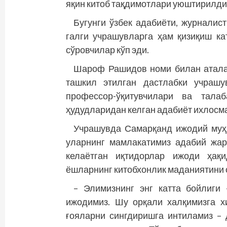
яқин китоб тақдимотлари уюштирилди
Бугунги ўзбек адабиёти, журналис
галги учрашувларга ҳам қизиқиш кат
сўровчилар кўп эди.
Шароф Рашидов номи билан атала
ташкил этилган дастлабки учрашу
профессор-ўқитувчилари ва тала
ҳудудларидан келган адабиёт ихлосм
Учрашувда Самарқанд ижодий муҳи
уларнинг мамлакатимиз адабий жар
келаётган иқтидорлар ижоди ҳақи
ёшларнинг китобхонлик мада­ниятин
– Элимизнинг энг катта бойлиги 
ижодимиз. Шу орқали халқимизга хи
ғояларни сингдиришга интиламиз – 