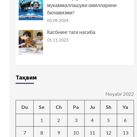
мукаммаллашуви омилларини
биламизми?
05.09.2024
Касбнинг таги насиба
01.11.2023
Тақвим
Noyabr 2022
Du
Se
Ch
Pa
Ju
Sh
Ya
1
2
3
4
5
6
7
8
9
10
11
12
13