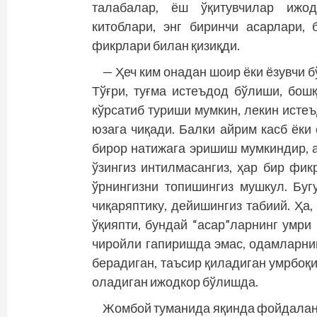
талабалар, ёш ўқитувчилар ижодк
китоблари, энг биринчи асарлари,
фикрлари билан қизиқди.
— Ҳеч ким онадан шоир ёки ёзувчи 
Тўғри, туғма истеъдод бўлиши, бош
кўрсатиб туриши мумкин, лекин истеъ
юзага чиқади. Балки айрим касб ёки
бирор натижага эришиш мумкиндир, а
ўзингиз интилмасангиз, ҳар бир фик
ўрнингизни топишингиз мушкул. Буг
чиқаряптику, дейишингиз табиий. Ҳа,
ўқияпти, бундай “асар”ларнинг умри
чиройли гапиришда эмас, одамларнин
берадиган, таъсир қиладиган умрбоқ
оладиган ижодкор бўлишда.
Жомбой туманида яқинда фойдалани