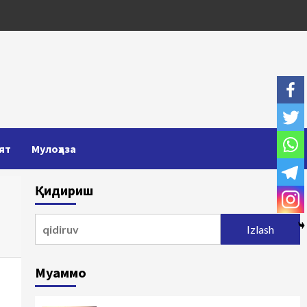
ят
Мулоҳаза
Қидириш
Qidirshish:
Муаммо