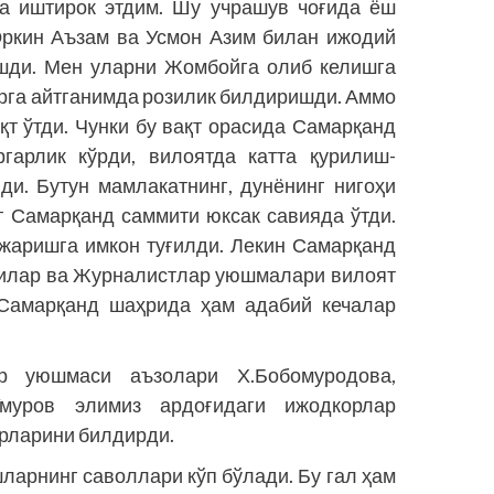
да иштирок этдим. Шу учрашув чоғида ёш
Эркин Аъзам ва Усмон Азим билан ижодий
шди. Мен уларни Жомбойга олиб келишга
арга айтганимда розилик билдиришди. Аммо
қт ўтди. Чунки бу вақт орасида Самарқанд
ргарлик кўрди, вилоятда катта қурилиш-
и. Бутун мамлакатнинг, дунёнинг нигоҳи
 Самарқанд саммити юксак савияда ўтди.
ажаришга имкон туғилди. Лекин Самарқанд
вчилар ва Журналистлар уюшмалари вилоят
Самарқанд шаҳрида ҳам адабий кечалар
ар уюшмаси аъзолари Х.Бобомуродова,
муров элимиз ардоғидаги ижодкорлар
крларини билдирди.
ларнинг саволлари кўп бўлади. Бу гал ҳам