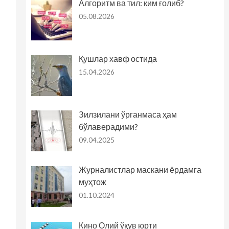
Алгоритм ва тил: ким ғолиб?
05.08.2026
Қушлар хавф остида
15.04.2026
Зилзилани ўрганмаса ҳам
бўлаверадими?
09.04.2025
Журналистлар маскани ёрдамга
муҳтож
01.10.2024
Кино Олий ўқув юрти