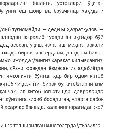
орларнинг ёшлиги, устозлари, ўқиган
 бугунги ёш шоир ва ёзувчилар ҳақидаги
бўлиб туғилмайди, — деди М.Ҳазратқулов. —
қалардан ажралиб турадиган иқтидор бўй
дод асосан, ўқиш, изланиш, меҳнат орқали
 соҳада бировнинг ёрдами, далдаси билан
ммо ижодда ўзингиз ҳаракат қилмасангиз,
рни, сўзни юракдан ёзмасангиз адабиётда
ун имконияти бўлган ҳар бир одам китоб
 китоб чиқаряпти, бироқ бу китобларни ким
 қанча? Гап китоб чоп этишда, давраларда
г кўнглига кириб борадиган, уларга сабоқ
ий асарлар ёзишда, халқнинг юрагидан жой
шга топширилган кинотеатрда ўтказилган