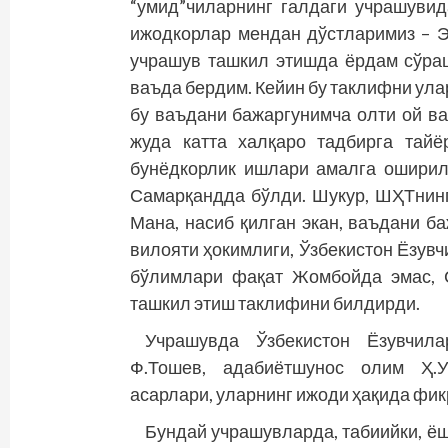
“умид”чиларнинг галдаги учрашуви
ижодкорлар мендан дўстларимиз – 
учрашув ташкил этишда ёрдам сўра
ваъда бердим. Кейин бу таклифни ул
бу ваъдани бажаргунимча олти ой ва
жуда катта халқаро тадбирга тайё
бунёдкорлик ишлари амалга оширилд
Самарқандда бўлди. Шукур, ШҲТнинг
Мана, насиб қилган экан, ваъдани б
вилояти ҳокимлиги, Ўзбекистон Ёзу
бўлимлари фақат Жомбойда эмас, 
ташкил этиш таклифини билдирди.
Учрашувда Ўзбекистон Ёзувчил
Ф.Тошев, адабиётшунос олим Ҳ.У
асарлари, уларнинг ижоди ҳақида фи
Бундай учрашувларда, табиийки, ёш