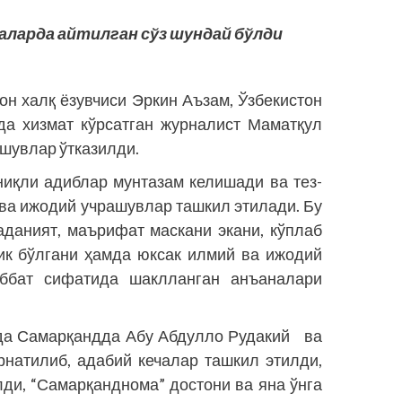
аларда айтилган сўз шундай бўлди
он халқ ёзувчиси Эркин Аъзам, Ўзбекистон
да хизмат кўрсатган журналист Маматқул
шувлар ўтказилди.
ниқли адиблар мунтазам келишади ва тез-
 ва ижодий учрашувлар ташкил этилади. Бу
аданият, маърифат маскани экани, кўплаб
ик бўлгани ҳамда юксак илмий ва ижодий
ҳаббат сифатида шаклланган анъаналари
чида Самарқандда Абу Абдулло Рудакий ва
натилиб, адабий кечалар ташкил этилди,
лди, “Самарқанднома” достони ва яна ўнга