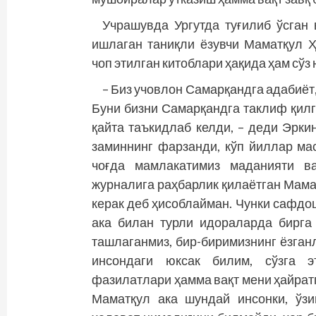
Учрашувда Ургутда туғилиб ўсган
ишлаган таниқли ёзувчи Маматқул Ҳ
чоп этилган китоблари ҳақида ҳам сўз
– Биз учовлон Самарқандга адабиёт
Буни бизни Самар­қандга таклиф қил
қайта таъкидлаб келди, – деди Эрки
заминнинг фарзанди, кўп йиллар м
чоғда мамлакатимиз маданияти ва
журналига раҳбарлик қилаётган Мама
керак деб ҳисоблайман. Чунки сафдо
ака билан турли идораларда бирга
ташлаганмиз, бир-биримизнинг ёзган
инсондаги юксак билим, сўзга э
фазилатлари ҳамма вақт мени ҳайратг
Маматқул ака шундай инсонки, ўз