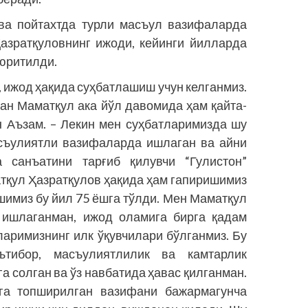
 ва пойтахтда турли масъул вазифаларда
азратқуловнинг ижоди, кейинги йилларда
 юритилди.
, ижод ҳақида суҳбатлашиш учун келганмиз.
ган Маматқул ака йўл давомида ҳам қайта-
н Аъзам. – Лекин мен суҳбатларимизда шу
асъулиятли вазифаларда ишлаган ва айни
 санъатини тарғиб қилувчи “Гулистон”
тқул Ҳазратқулов ҳақида ҳам гапиришимиз
шимиз бу йил 75 ёшга тўлди. Мен Маматқул
 ишлаганман, ижод оламига бирга қадам
ларимизнинг илк ўқувчилари бўлганмиз. Бу
ътибор, масъулиятлилик ва камтарлик
а солган ва ўз навбатида ҳавас қилганман.
ига топширилган вазифани бажармагунча