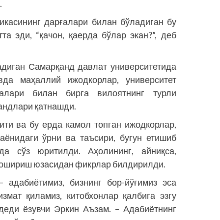
.
тикасининг дарғалари билан бўладиган бу
та эди, “қачон, қаерда бўлар экан?”, деб
диган Самарқанд давлат университетида
вда маҳаллий ижодкорлар, университет
балари билан бирга вилоятнинг турли
андлари қатнашди.
ти ва бу ерда камол топган ижодкорлар,
аёнидаги ўрни ва таъсири, бугун етишиб
да сўз юритилди. Аҳолининг, айниқса,
и ошириш юзасидан фикрлар билдирилди.
– адабиётимиз, бизнинг бор-йўғимиз эса
змат қиламиз, китобхонлар қалбига эзгу
деди ёзувчи Эркин Аъзам. – Адабиётнинг