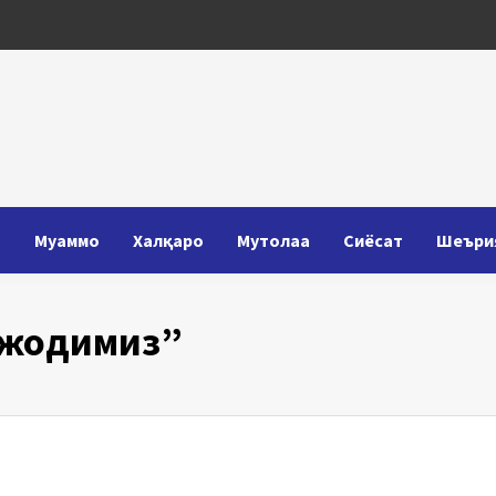
Т
Муаммо
Халқаро
Мутолаа
Сиёсат
Шеъри
ижодимиз”