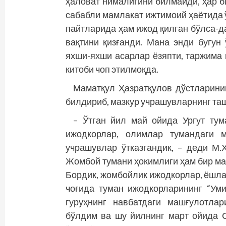
ҳаловат нималигини билмайди, ҳар б
сабабли мамлакат ижтимоий ҳаётида 
пайтларида ҳам ижод қилган бўлса-д
вақтини қизғанди. Мана энди бугун
яхши-яхши асарлар ёзяпти, таржима 
китоби чоп этилмоқда.
Маматқул Ҳазратқулов дўстларинин
билдириб, мазкур учрашувларнинг таш
– Ўтган йил май ойида Ургут тум
ижодкорлар, олимлар тумандаги 
учрашувлар ўтказгандик, – деди М.
Жомбой тумани ҳокимлиги ҳам бир м
Бордик, жомбойлик ижодкорлар, ёшла
чоғида туман ижодкорларининг “Ум
гуруҳнинг навбатдаги машғулотла
бўлдим ва шу йилнинг март ойида 