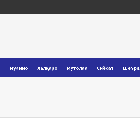
Т
Муаммо
Халқаро
Мутолаа
Сиёсат
Шеъри