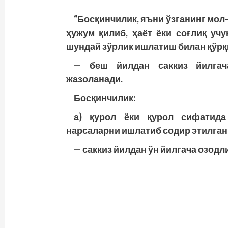
“Босқинчилик, яъни ўзганинг мо
ҳужум қилиб, ҳаёт ёки соғлиқ уч
шундай зўрлик ишлатиш билан қўрқи
— беш йилдан саккиз йилгач
жазоланади.
Босқинчилик:
а) қурол ёки қурол сифатид
нарсаларни ишлатиб содир этилган
— саккиз йилдан ўн йилгача озод