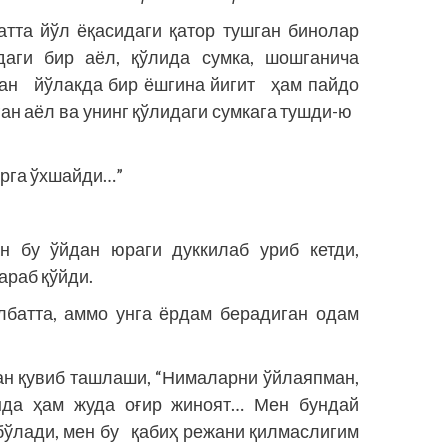
Катта йўл ёқасидаги қатор тушган бинолар
даги бир аёл, қўлида сумка, шошганича
тган йўлакда бир ёшгина йигит ҳам пайдо
ган аёл ва унинг қўлидаги сумкага тушди-ю
орга ўхшайди…”
ан бу ўйдан юраги дуккилаб уриб кетди,
араб қўйди.
албатта, аммо унга ёрдам берадиган одам
дан қувиб ташлаши, “Нималарни ўйлаяпман,
нда ҳам жуда оғир жиноят… Мен бундай
 бўлади, мен бу қабиҳ режани қилмаслигим