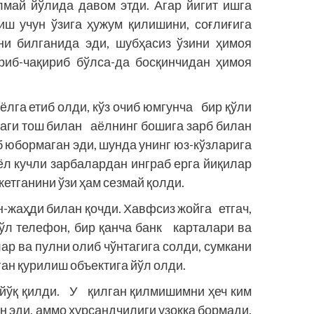
илмай йўлида давом этди. Агар йигит ишга
иш учун ўзига ҳужум қилишини, соғлиғига
ни билганида эди, шубҳасиз ўзини ҳимоя
ириб-чақириб бўлса-да босқинчидан ҳимоя
ёлга етиб олди, кўз очиб юмгунча бир қўли
даги тош билан аёлнинг бошига зарб билан
б юбормаган эди, шунда унинг юз-кўзларига
ёл кучли зарбалардан инграб ерга йиқилар
кетганини ўзи ҳам сезмай қолди.
н-жаҳди билан қочди. Хавфсиз жойга етгач,
қўл телефон, бир қанча банк карталари ва
ар ва пулни олиб чўнтагига солди, сумкани
ган қурилиш объектига йўл олди.
йўқ қилди. У қилган қилмишимни ҳеч ким
н эди, аммо хурсандчилиги узоққа бормади.