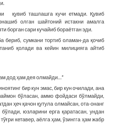
и.
ни қувиб ташлашга кучи етмади. Қувиб
ўрнашиб олган шайтоний истакни амалга
ти борган сари кучайиб бораётган эди.
рба бериб, сумкани тортиб оламан-да қочиб
 таниб қолади ва кейин милицияга айтиб
сам дод ҳам дея олмайди…”
ноятинг бир кун эмас, бир кун очилади, ана
шаймон бўласан, аммо фойдаси бўлмайди,
тдан ҳеч қачон қутула олмайсан, ота-­онанг
 бўлади, юзларини ерга қаратасан, ундан
тўғри кетавер, аёлга ҳам, ўзингга ҳам жабр