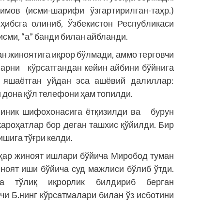
мов (исми-шарифи ўзгартирилган-таҳр.)
ҳибсга олиниб, Ўзбекистон Респуб­ликаси
сми, “а” банди билан айбланди.
н жиноятига иқрор бўлмади, аммо терговчи
арни кўрсатгандан кейин айбини бўйнига
 яшаётган уйдан эса ашёвий далиллар:
и дона қўл телефони ҳам топилди.
линик шифохонасига ётқизилди ва бурун
жароҳатлар бор деган ташхис қўйилди. Бир
шига тўғри келди.
ҳар жиноят ишлари бўйича Миробод туман
ноят иши бўйича суд мажлиси бўлиб ўтди.
га тўлиқ иқрорлик билдириб берган
и Б.нинг кўрсатмалари билан ўз исботини