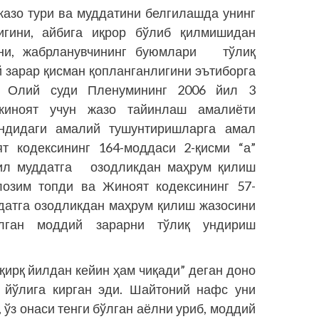
азо тури ва муддатини белгилашда унинг
игини, айбига иқрор бўлиб қилмишидан
ини, жабрланувчининг буюмлари тўлиқ
 зарар қисман қопланганлигини эътиборга
и Олий суди Пленумининг 2006 йил 3
жиноят учун жазо тайинлаш амалиёти
андидаги амалий тушунтириш­ларга амал
т кодексининг 164-моддаси 2-қисми “а”
 йил муддатга озодликдан маҳрум қилиш
лозим топди ва Жиноят кодексининг 57-
датга озодликдан маҳрум қилиш жазосини
илган моддий зарарни тўлиқ ундириш
қирқ йилдан кейин ҳам чиқади” деган доно
 йўлига кирган эди. Шайтоний нафс уни
 ўз онаси тенги бўлган аёлни уриб, моддий