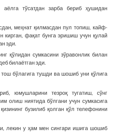
, аёлга тўсатдан зарба бериб ҳушидан
сдан, меҳнат қилмасдан пул топиш, кайф-
н кирган, фақат бунга эришиш учун қулай
ан эди.
инг қўлидан сумкасини зўравонлик билан
деб билаётган эди.
р тош бўлагига тушди ва шошиб уни қўлига
риб, юмушларини тезроқ тугатиш, сўнг
им олиш ниятида бўлгани учун сумкасига
а қизининг бузилиб қолган қўл телефонини
рди, лекин у ҳам мен сингари ишига шошиб