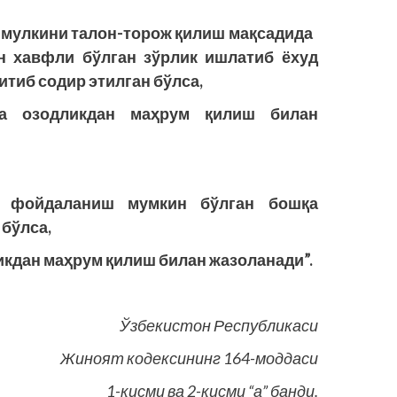
л-мулкини талон-торож қилиш мақсадида
ун хавфли бўлган зўрлик ишлатиб ёхуд
тиб содир этилган бўлса,
а озодликдан маҳрум қилиш билан
а фойдаланиш мумкин бўлган бошқа
 бўлса,
ликдан маҳрум қилиш билан жазоланади”.
Ўзбекистон Республикаси
Жиноят кодексининг 164-моддаси
1-қисми ва 2-қисми “а” банди.