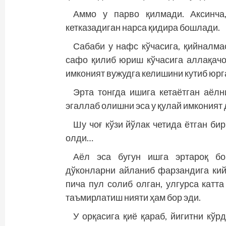
Аммо у парво қилмади. Аксинча
кетказадиган нарса қидира бош­лади.
Сабаби у нафс кўчасига, қийналма
сафо қилиб юриш кўчасига аллақачо
имконият вужудга келишини кутиб юрг
Эрта тонгда ишига кетаётган аёлн
эгаллаб олишни эса у қулай имконият 
Шу чоғ кўзи йўлак четида ётган би
олди…
Аёл эса бугун ишга эртароқ бо
дўконларни айланиб фарзандига кий
пича пул солиб олган, улгурса катт
таъмирлатиш нияти ҳам бор эди.
У орқасига қиё қараб, йигитни кў