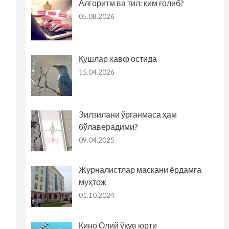
Алгоритм ва тил: ким ғолиб?
05.08.2026
Қушлар хавф остида
15.04.2026
Зилзилани ўрганмаса ҳам
бўлаверадими?
09.04.2025
Журналистлар маскани ёрдамга
муҳтож
01.10.2024
Кино Олий ўқув юрти