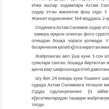
Ички ишлар ходимлари Ахтам Сали
содир этган жиноятни фош этди. У 
Жиноят кодексининг 164-моддаси, 2-қи
Олдинига Ахтам Салимов содир этга
камера орқали олинган фото суратл
олишдан бошқа чораси қолмади. У
босқинчилик қилиб қўлга киритган икк
Жабрланган аёл ўша куни 1-сон к
суяклари синган, бошида йиртилган 
қанча вақт шифохонада ётиб даволани
Шу йил 24 январь куни Тошкент ша
судида Ахтам Салимовга тегишли жи
Судда судланувчининг ўз айби
кўрсатмаларидан ташқари жабрланувч
топди.