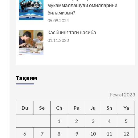
мукаммаллашуви омилларини
биламизми?
05.09.2024
Касбнинг таги насиба
01.11.2023
Тақвим
Fevral 2023
Du
Se
Ch
Pa
Ju
Sh
Ya
1
2
3
4
5
6
7
8
9
10
11
12