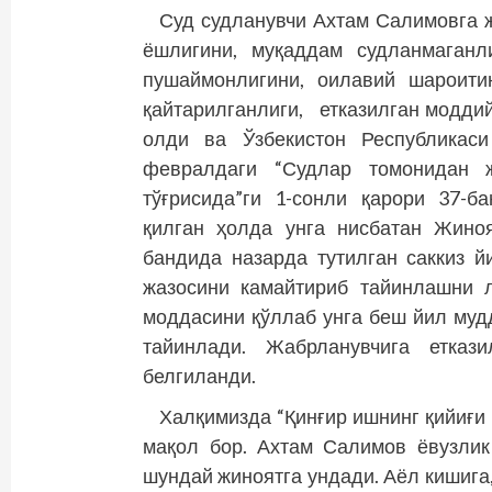
Суд судланувчи Ахтам Салимовга ж
ёшлигини, муқаддам судланмаганл
пушаймонлигини, оилавий шароит
қайтарилганлиги, етказилган моддий
олди ва Ўзбекистон Республикас
февралдаги “Судлар томонидан 
тўғрисида”ги 1-сонли қарори 37-б
қилган ҳолда унга нисбатан Жиноя
бандида назарда тутилган саккиз
жазосини камайтириб тайинлашни 
моддасини қўллаб унга беш йил муд
тайинлади. Жабрланувчига етказ
белгиланди.
Халқимизда “Қинғир ишнинг қийиғи 
мақол бор. Ахтам Салимов ёвузлик
шундай жиноятга ундади. Аёл кишига,