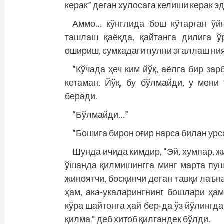
керак” деган хулосага келиши керак эд
Аммо… кўнглида бош кўтарган ўй
ташлаш қаёқда, қайтанга дилига 
ошириш, сумкадаги пулни эгаллаш ния
“Кўчада ҳеч ким йўқ, аёлга бир за
кетаман. Йўқ, бу бўлмайди, у мени
беради.
“Бўлмайди…”
“Бошига бирон оғир нарса билан ур
Шунда ичида кимдир, “Эй, хумпар, жи
ўшанда қилмишингга минг марта пу
жиноятчи, босқинчи деган тавқи лаъна
ҳам, ака-укаларингнинг бошлари ҳам
кўра шайтонга ҳай бер-да ўз йўлингда 
қилма “ деб хитоб қилгандек бўлди.