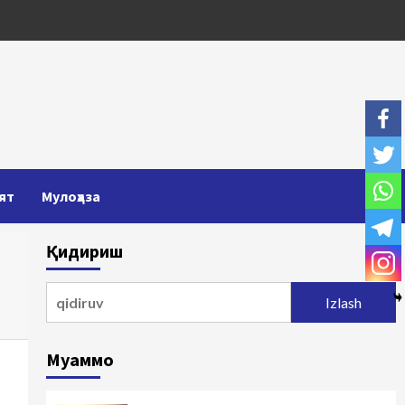
ят
Мулоҳаза
Қидириш
Qidirshish:
Муаммо