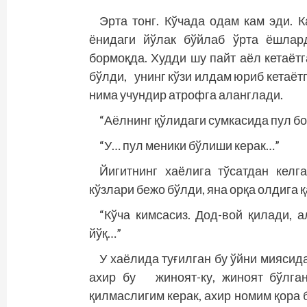
Эрта тонг. Кўчада одам кам эди. 
ёнидаги йўлак бўйлаб ўрта ёшлар
бормоқда. Худди шу пайт аёл кетаё
бўлди, унинг кўзи илдам юриб кетаёт
нима учундир атрофга аланглади.
“Аёлнинг қўлидаги сумкасида пул б
“У… пул меники бўлиши керак…”
Йигитнинг хаёлига тўсатдан келг
кўзлари бежо бўлди, яна орқа олдига қ
“Кўча кимсасиз. Дод-вой қилади, 
йўқ…”
У хаёлида туғилган бу ўйни мияси
ахир бу жиноят-ку, жиноят бўлга
қилмаслигим керак, ахир номим қора