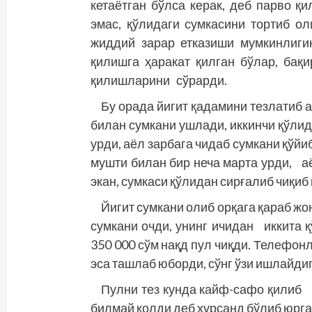
кетаётган бўлса керак, деб парво қ
эмас, қўлидаги сумкасини тортиб ол
жиддий зарар етказиши мумкинлиги
қилишга ҳаракат қилган бўлар, бақ
қилишларини сўрарди.
Бу орада йигит қадамини тезлатиб а
билан сумкани ушлади, иккинчи қўли
урди, аёл зарбага чидаб сумкани қўйи
мушти билан бир неча марта урди, а
экан, сумкаси қўлидан сирғалиб чиқиб 
Йигит сумкани олиб орқага қараб жо
сумкани очди, унинг ичидан иккита 
350 000 сўм нақд пул чиқди. Телефонл
эса ташлаб юборди, сўнг ўзи ишлайди
Пулни тез кунда кайф-сафо қилиб 
билмай қолди деб хурсанд бўлиб юрга