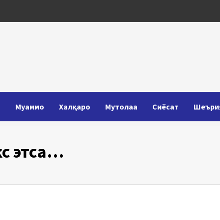
Т
Муаммо
Халқаро
Мутолаа
Сиёсат
Шеъри
кс этса…