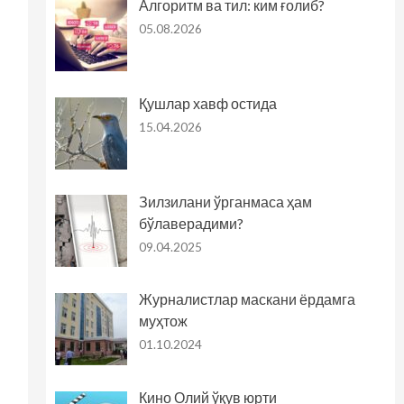
Алгоритм ва тил: ким ғолиб?
05.08.2026
Қушлар хавф остида
15.04.2026
Зилзилани ўрганмаса ҳам
бўлаверадими?
09.04.2025
Журналистлар маскани ёрдамга
муҳтож
01.10.2024
Кино Олий ўқув юрти