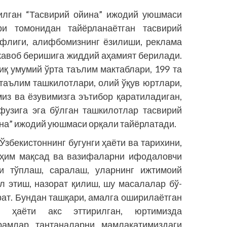
лган “Тас­вирий ойина” ижодий уюшмаси
и томонидан тайёрланаётган тасвирий
офлиги, алифбомизнинг ёзилиши, рек­лама
 жавоб беришига жиддий аҳамият берилади.
иқ умумий ўрта таълим мактаблари, 199 та
 таълим ташкилотлари, олий ўқув юртлари,
миз ва ёзувимизга эътибор қаратиладиган,
фузига эга бўлган ташкилотлар тасвирий
ина” ижодий уюшмаси орқали тайёрлатади.
збекис­тоннинг бугунги ҳаёти ва тарихини,
уҳим мақсад ва вазифаларни ифодаловчи
и тўплаш, саралаш, уларнинг ижтимоий
 этиш, назорат қилиш, шу масалалар бў­
ат. Бундан ташқари, амалга оширилаётган
и ҳаёти акс эттирилган, юртимизда
рамлар, тантаналарни, мамлакатимиздаги