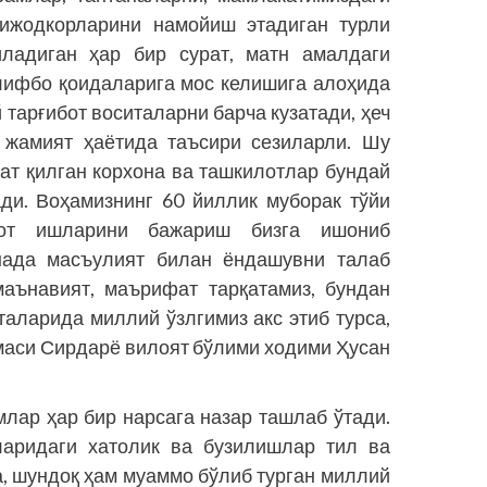
 ижодкорларини намойиш этадиган турли
иладиган ҳар бир сурат, матн амалдаги
алифбо қоидаларига мос келишига алоҳида
 тарғибот воситаларни барча кузатади, ҳеч
г жамият ҳаётида таъсири сезиларли. Шу
мат қилган корхона ва ташкилотлар бундай
ди. Воҳамизнинг 60 йиллик муборак тўйи
бот ишларини бажариш бизга ишониб
нада масъулият билан ёндашувни талаб
маънавият, маърифат тарқатамиз, бундан
таларида миллий ўзлгимиз акс этиб турса,
маси Сирдарё вилоят бўлими ходими Ҳусан
млар ҳар бир нарсага назар ташлаб ўтади.
аларидаги хатолик ва бузилишлар тил ва
, шундоқ ҳам муаммо бўлиб турган миллий