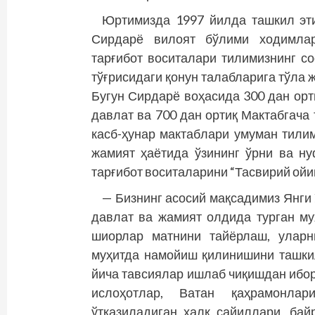
Юртимизда 1997 йилда ташкил эти
Сирдарё вилоят бўлими ходимлар
тарғибот воситалари тилимизнинг с
тўғрисидаги қонун талабларига тўла
Бугун Сирдарё воҳасида 300 дан орт
давлат ва 700 дан ортиқ Мактабгача
касб-ҳунар мактаб­лари умуман тили
жамият ҳаётида ўзининг ўрни ва ну
тарғибот воситаларини “Тасвирий ой
— Бизнинг асосий мақсадимиз Янги Ў
давлат ва жамият олдида турган м
шиорлар матнини тайёрлаш, уларн
муҳитда намойиш қилинишини ташкил
йича тавсиялар ишлаб чиқишдан ибор
ислоҳотлар, Ватан қаҳрамонлар
ўтказиладиган халқ сайиллари, бай