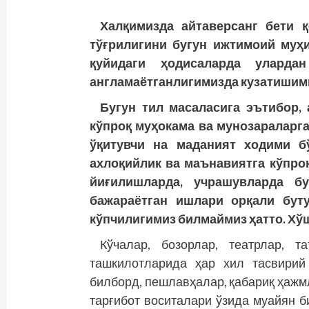
Халқимизда айтаверсанг бети 
тўғрилигини бугун ижтимоий муҳи
қуйидаги ҳодисаларда уларда
англамаётганлигимизда кузатишим
Бугун тил масаласига эътибор,
кўпроқ муҳокама ва мунозараларга
ўқитувчи на маданият ходими б
ахлоқийлик ва маънавиятга кўпро
йиғилишларда, учрашувларда б
бажараётган ишлари орқали буту
кўпчилигимиз билмаймиз ҳатто. Хўш
Кўчалар, бозорлар, театрлар, 
ташкилотларида ҳар хил тасвирий 
билборд, пешлавҳалар, қабариқ ҳажмл
тарғибот воситалари ўзида муайян б