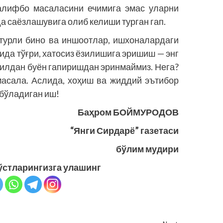
 алифбо масаласини ечимига эмас уларни
а саёзлашувига олиб келиши турган гап.
, турли бино ва иншоотлар, ишхоналардаги
ида тўғри, хатосиз ёзилишига эришиш — энг
 йилдан буён гапиришдан эринмаймиз. Нега?
масала. Аслида, хоҳиш ва жиддий эътибор
 бўладиган иш!
Баҳром БОЙМУРОДОВ
“Янги Сирдарё” газетаси
бўлим мудири
ўстларингизга улашинг