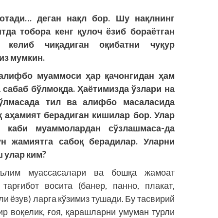
қотади… деган нақл бор. Шу нақлнинг
тда тобора кенг қулоч ёзиб бораётган
н келиб чиқадиган оқибатни чуқур
из мумкин.
 алифбо муаммоси ҳар қачонгидан ҳам
 сабаб бўлмоқда. Ҳаётимизда ўзлари на
ўлмасада тил ва алифбо масаласида
қ аҳамият берадиган кишилар бор. Улар
у каби муаммолардан сўзлашмаса-да
н жамиятга сабоқ берадилар. Уларни
 улар ким?
таълим муассасалари ва бошқа жамоат
тарғибот восита (банер, панно, плакат,
и ёзув) ларга кўзимиз тушади. Бу тасвирий
ир воқелик, ғоя, қарашларни умуман турли