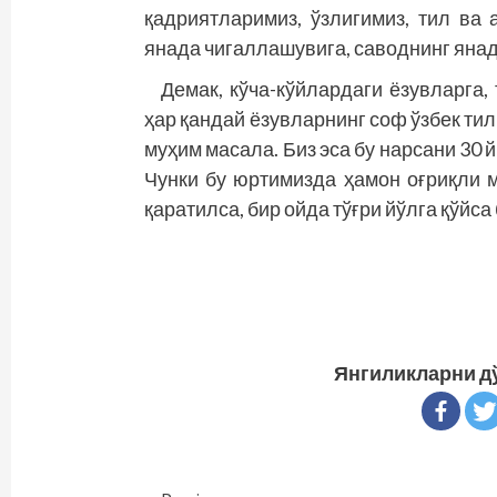
қадриятларимиз, ўзлигимиз, тил ва
янада чигаллашувига, саводнинг янад
Демак, кўча-кўйлардаги ёзувларга
ҳар қандай ёзувларнинг соф ўзбек тил
муҳим масала. Биз эса бу нарсани 30
Чунки бу юртимизда ҳамон оғриқли 
қаратилса, бир ойда тўғри йўлга қўйса
Янгиликларни д