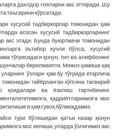
ларга дахлдор ғояларни акс эттиради. Шу
та таъсирини кўрсатади.
ари хусусий тадбиркорлар томонидан ҳам
Уларда асосан хусусий тадбиркорларнинг
р акс этади. Бунда буюртмачи томонидан
нларга эътибор кучли бўлса, хусусий
ама тўғрисидаги қонун, тил ва алифбонинг
ушунчалар берилмаяпти. Мижоз ҳамиша ҳақ
 уларнинг ўзлари ҳам бу тўғрида етарлича
р томонидан тайёрланган кўпгина тасвирий
ло қоидалари ва ёзилиш тартибининг
менталитетимизга, қадриятларимизга мос
ритилишига ҳам гувоҳ бўлмоқдамиз.
айси тури бўлишидан қатъи назар қонун
римизга мос келиши, уларда ўзлигимиз акс