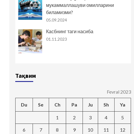
мукаммаллашуви омилларини
биламизми?
05.09.2024
Касбнинг таги насиба
01.11.2023
Тақвим
Fevral 2023
Du
Se
Ch
Pa
Ju
Sh
Ya
1
2
3
4
5
6
7
8
9
10
11
12