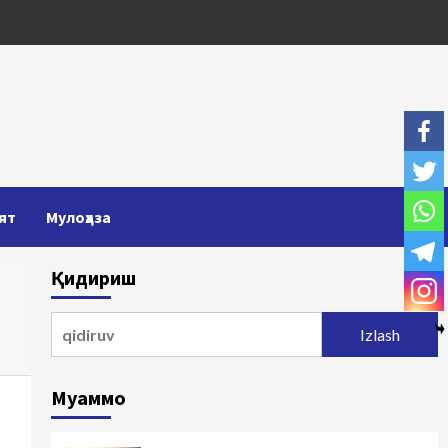
ят
Мулоҳаза
Қидириш
Qidirshish:
Муаммо