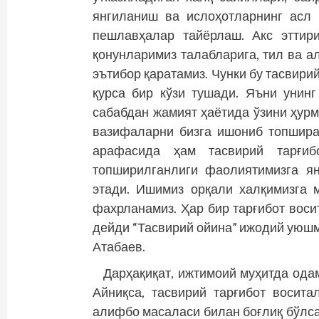
янгиланиш ва ислоҳотларнинг асл
пешлавҳалар тайёрлаш. Акс эттир
қонунларимиз талабларига, тил ва 
эътибор қаратамиз. Чунки бу тасвирий
қурса бир кўзи тушади. Яъни унин
сабабдан жамият ҳаё­тида ўзини ҳур
вазифаларни бизга ишониб топшира
арафасида ҳам тасвирий тарғи
топширилганлиги фаолиятимизга я
этади. Ишимиз орқали халқимизга 
фахрланамиз. Ҳар бир тарғибот воси
дейди “Тасвирий ойина” ижодий уюш
Атабаев.
Дарҳақиқат, ижтимоий муҳитда ода
Айниқса, тас­вирий тарғибот восит
алифбо масаласи билан боғлиқ бўлса