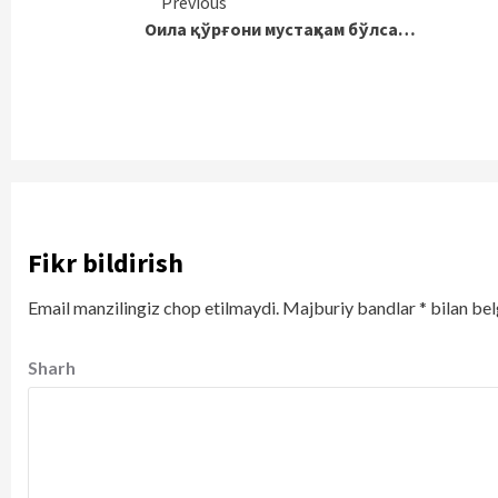
Continue
Previous
Оила қўрғони мустаҳкам бўлса…
Reading
Fikr bildirish
Email manzilingiz chop etilmaydi.
Majburiy bandlar
*
bilan bel
Sharh