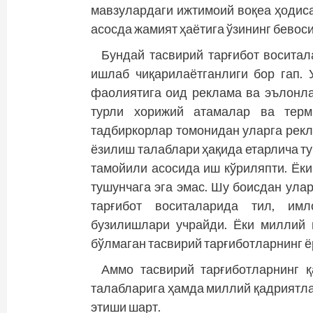
мавзулардаги ижтимоий воқеа ҳодиса
асосда жамият ҳаётига ўзининг бевоси
Бундай тасвирий тарғибот воситал
ишлаб чиқарилаётганлиги бор гап. 
фаолиятига оид реклама ва эълонла
турли хорижий атамалар ва терми
тадбиркорлар томонидан уларга рекл
ёзилиш талаблари ҳақида етарлича т
тамойили асосида иш кўриляпти. Ёки
тушунчага эга эмас. Шу боисдан ула
тарғибот воситаларида тил, им
бузилишлари учрайди. Ёки миллий 
бўлмаган тасвирий тарғиботларнинг ё
Аммо тасвирий тарғиботларнинг қ
талабларига ҳамда миллий қадриятла
этиши шарт.