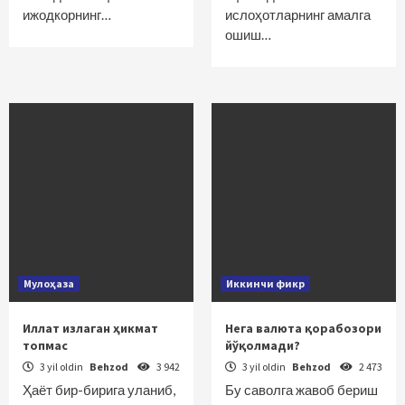
ижодкорнинг…
ислоҳотларнинг амалга
ошиш…
Мулоҳаза
Иккинчи фикр
Иллат излаган ҳикмат
Нега валюта қорабозори
топмас
йўқолмади?
3 yil oldin
Behzod
3 942
3 yil oldin
Behzod
2 473
Ҳаёт бир-бирига уланиб,
Бу саволга жавоб бериш