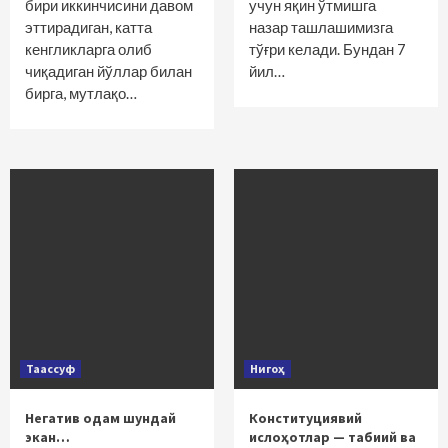
бири иккинчисини давом
учун яқин ўтмишга
эттирадиган, катта
назар ташлашимизга
кенгликларга олиб
тўғри келади. Бундан 7
чиқадиган йўллар билан
йил…
бирга, мутлақо…
Таассуф
Нигоҳ
Негатив одам шундай
Конституциявий
экан…
ислоҳотлар — табиий ва