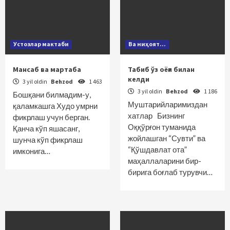
Устозлар мактаби
Ва ниҳоят...
Мансаб ва мартаба
Табиб ўз оёғи билан
келди
3 yil oldin
Behzod
1 463
3 yil oldin
Behzod
1 186
Бошқани билмадим-у,
Муштарийларимиздан
қаламкашга Худо умрни
хатлар Бизнинг
фикрлаш учун берган.
Оққўрғон туманида
Қанча кўп яшасанг,
жойлашган “Сувти” ва
шунча кўп фикрлаш
“Қўшдавлат ота”
имконига…
маҳаллаларини бир-
бирига боғлаб турувчи…