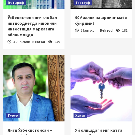
Эътироф
Таассуф
Ўзбекистон янги глобал
90 йиллик нашрнинг маёғи
иқтисодиётда ишончли
сўндими?
инвестиция марказига
3 kun oldin
Behzod
181
айланмоқда
3 kun oldin
Behzod
249
Ғурур
Ҳуқуқ
Янги Ўзбекистонсан –
Уй олишдаги энг катта