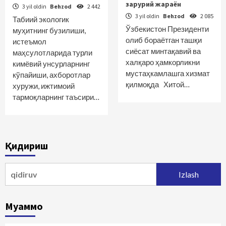
зарурий жараён
3 yil oldin
Behzod
2 442
3 yil oldin
Behzod
2 085
Табиий экологик
Ўзбекистон Президенти
муҳитнинг бузилиши,
олиб бораётган ташқи
истеъмол
сиёсат минтақавий ва
маҳсулотларида турли
халқаро ҳамкорликни
кимёвий унсурларнинг
мустаҳкамлашга хизмат
кўпайиши, ахборотлар
қилмоқда Хитой…
хуружи, ижтимоий
тармоқларнинг таъсири…
Қидириш
Qidirshish:
Муаммо