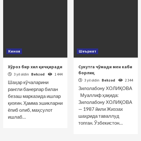
Киноя
Шеърият
Хўроз бир хил қичқиради
Сукутга чўмади мен каби
борлиқ
3 yil oldin
Behzod
1 444
3 yil oldin
Behzod
2 344
Шаҳар кўчаларини
Зилолабону ХОЛИҚОВА
рангли банерлар билан
Муаллиф ҳақида:
безаш марказида ишлар
Зилолабону ХОЛИҚОВА
қизғин. Ҳамма эшикларни
— 1987 йили Жиззах
ёпиб олиб, маҳсулот
шаҳрида таваллуд
ишлаб…
топган. Ўзбекистон…