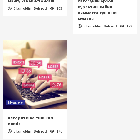
мангу Ўзбекистонсан!
хато: уйни арзон
кўрсатиш кейин
3 kun oldin
Behzod
163
қимматга тушиши
мумкин
3 kun oldin
Behzod
193
Муаммо
Алгоритм ва тил: ким
ғолиб?
3 kun oldin
Behzod
176