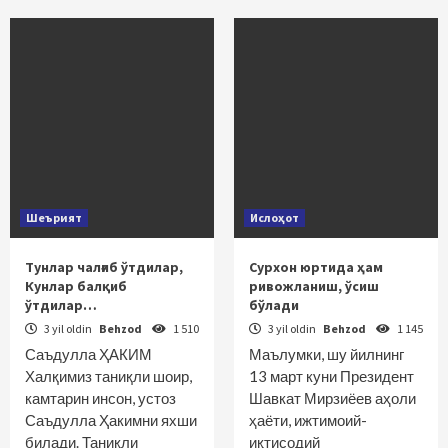
Шеърият
Ислоҳот
Тунлар чалғиб ўтдилар,
Сурхон юртида ҳам
Кунлар балқиб
ривожланиш, ўсиш
ўтдилар…
бўлади
3 yil oldin
Behzod
1 510
3 yil oldin
Behzod
1 145
Саъдулла ҲАКИМ
Маълумки, шу йилнинг
Халқимиз таниқли шоир,
13 март куни Президент
камтарин инсон, устоз
Шавкат Мирзиёев аҳоли
Саъдулла Ҳакимни яхши
ҳаёти, ижтимоий-
билади. Таниқли
иқтисодий