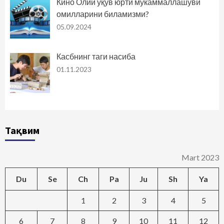
Кино Олий ўқув юрти мукаммаллашуви
омилларини биламизми?
05.09.2024
Касбнинг таги насиба
01.11.2023
Тақвим
Mart 2023
Du
Se
Ch
Pa
Ju
Sh
Ya
1
2
3
4
5
6
7
8
9
10
11
12