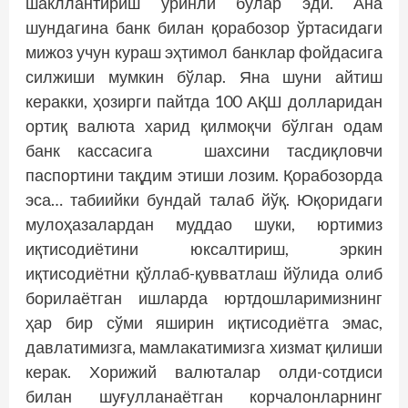
шакллантириш ўринли бўлар эди. Ана
шундагина банк билан қорабозор ўртасидаги
мижоз учун кураш эҳтимол банклар фойдасига
силжиши мумкин бўлар. Яна шуни айтиш
керакки, ҳозирги пайтда 100 АҚШ долларидан
ортиқ валюта харид қилмоқчи бўлган одам
банк кассасига шахсини тасдиқловчи
паспортини тақдим этиши лозим. Қорабозорда
эса… табиийки бундай талаб йўқ. Юқоридаги
мулоҳазалардан муддао шуки, юртимиз
иқтисодиётини юксалтириш, эркин
иқтисодиётни қўллаб-қувватлаш йўлида олиб
борилаётган ишларда юртдошларимизнинг
ҳар бир сўми яширин иқтисодиётга эмас,
давлатимизга, мамлакатимизга хизмат қилиши
керак. Хорижий валюталар олди-сотдиси
билан шуғулланаётган корчалонларнинг