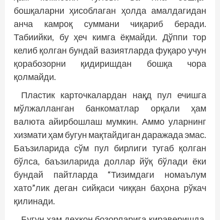
бошқаларни ҳисоблаган ҳолда амалдагидан
анча камроқ суммани чиқариб беради.
Табиийки, бу ҳеч кимга ёқмайди. Дўппи тор
келиб қолган бундай вазиятларда фуқаро учун
қорабозорни қидиришдан бош­­қа чора
қолмайди.
Пластик карточкалардан нақд пул ечишга
мўлжалланган банкоматлар орқали ҳам
валюта айирбошлаш мумкин. Аммо уларнинг
хизмати ҳам бугун мақтайдиган даражада эмас.
Баъзиларида сўм пул бирлиги тугаб қолган
бўлса, баъзиларида доллар йўқ бўлади ёки
бундай пайтларда “Тизимдаги номаълум
хато”лик деган сийқаси чиққан баҳона рўкач
қилинади.
Бугун ҳам деҳқон бозорларига кираверишда,