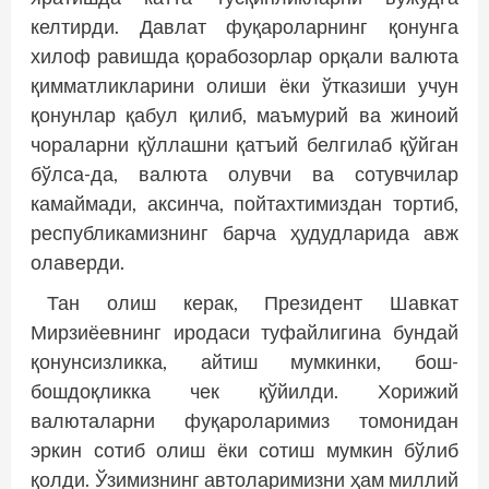
келтирди. Давлат фуқароларнинг қонунга
хилоф равишда қорабозорлар орқали валюта
қимматликларини олиши ёки ўтказиши учун
қонунлар қабул қилиб, маъмурий ва жиноий
чораларни қўллашни қатъий белгилаб қўйган
бўлса-да, валюта олувчи ва сотувчилар
камаймади, аксинча, пойтахтимиздан тортиб,
республикамизнинг барча ҳудудларида авж
олаверди.
Тан олиш керак, Президент Шавкат
Мирзиёевнинг иродаси туфайлигина бундай
қонунсизликка, айтиш мумкинки, бош-
бошдоқликка чек қўйилди. Хорижий
валюталарни фуқароларимиз томонидан
эркин сотиб олиш ёки сотиш мумкин бўлиб
қолди. Ўзимизнинг автоларимизни ҳам миллий