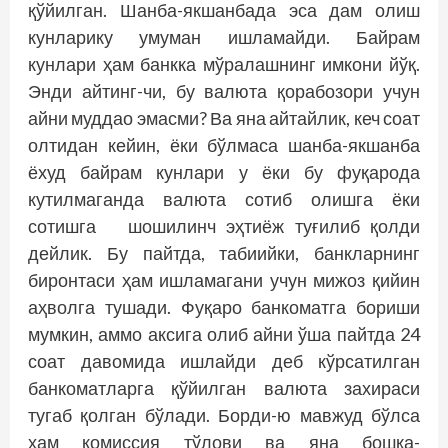
қўйилган. Шанба-якшанбада эса дам олиш
кунларику умуман ишламайди. Байрам
кунлари ҳам банкка мўралашнинг имкони йўқ.
Энди айтинг-чи, бу валюта қорабозори учун
айни муддао эмасми? Ва яна айтайлик, кеч соат
олтидан кейин, ёки бўлмаса шанба-якшанба
ёхуд байрам кунлари у ёки бу фуқарода
кутилмаганда валюта сотиб олишга ёки
сотишга шошилинч эҳтиёж туғилиб қолди
дейлик. Бу пайтда, табиийки, банкларнинг
биронтаси ҳам ишламагани учун мижоз қийин
аҳволга тушади. Фуқаро банкоматга бориши
мумкин, аммо аксига олиб айни ўша пайтда 24
соат давомида ишлайди деб кўрсатилган
банкоматларга қўйилган валюта захираси
тугаб қолган бўлади. Борди-ю мавжуд бўлса
ҳам комиссия тўлови ва яна бошқа-