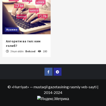
Муаммо
Алгоритм ва тил: ким
ғолиб?
3 kun oldin
Behzod
180
Facebook
Telegram
©
«Hurriyat»
— mustaqil gazetasining rasmiy veb-sayti
|
2014-2024