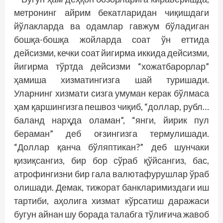
метронинг айрим бекатларидан чиқишдаги
йўлакларда ва одамлар гавжум бўладиган
бошқа-бошқа жойларда соат ўн еттида
дейсизми, кечки соат йигирма иккида дейсизми,
йигирма тўртда дейсизми “хожатбарорлар”
ҳамиша хизматингизга шай туришади.
Уларнинг хизмати сизга умуман керак бўлмаса
ҳам қаршингизга пешвоз чиқиб, “доллар, рубл…
баланд нарҳда оламан”, “янги, йирик пул
бераман” деб оғзингизга термулишади.
“Доллар қанча бўляптикан?” деб шунчаки
қизиқсангиз, бир бор сўраб қўйсангиз, бас,
атрофингизни бир гала валютафурушлар ўраб
олишади. Демак, тижорат банкларимиздаги иш
тартиби, аҳолига хизмат кўрсатиш даражаси
бугун айнан шу борада талабга тўлиғича жавоб