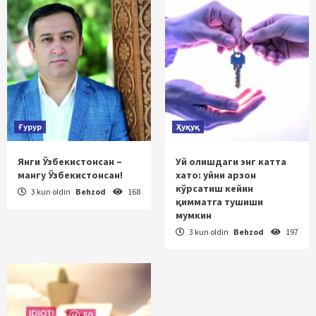
Ғурур
Ҳуқуқ
Янги Ўзбекистонсан –
Уй олишдаги энг катта
мангу Ўзбекистонсан!
хато: уйни арзон
кўрсатиш кейин
3 kun oldin
Behzod
168
қимматга тушиши
мумкин
3 kun oldin
Behzod
197