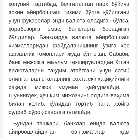
қонуний тартибда, белгиланган нарх бўйича
эркин айирбошлаш тизими йўлга қўйилгани
учун фуқаролар энди валюта оладиган бўлса,
қорабозорга эмас, банкларга борадиган
бўлдилар. Банкларда валюта айирбошлаш
хизматларидан фойдаланишнинг ўзига хос
афзаллик томонлари жуда кўп экан. Сабаби,
банк мижозга маълум текширувлардан ўтган
валюталарни тақдим этаётгани учун сотиб
олинган валюталарнинг сохта ёки ҳақиқийлиги
ҳақида мижоз умуман қайғурмайди.
Шунингдек, ҳеч ким мижознинг олдига ваҳима
билан келиб, қўлидан тортиб пана жойга
судраб, сўроқ-саволга тутмайди.
Бундан ташқари, банклар ёнида валюта
айирбошлайдиган банкоматлар ҳам