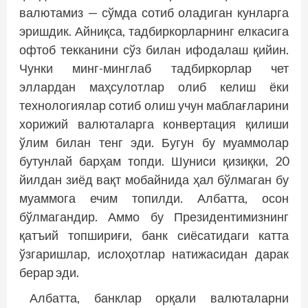
валютамиз — сўмда сотиб оладиган кунларга
эришдик. Айниқса, тадбиркорларнинг елкасига
офтоб текканини сўз билан ифодалаш қийин.
Чунки минг-минглаб тадбиркорлар чет
эллардан маҳсулотлар олиб келиш ёки
технологиялар сотиб олиш учун маблағларини
хорижий валюталарга конвертация қилиши
ўлим билан тенг эди. Бугун бу муаммолар
бутунлай барҳам топди. Шуниси қизиқки, 20
йилдан зиёд вақт мобайнида ҳал бўлмаган бу
муаммога ечим топилди. Албатта, осон
бўлмагандир. Аммо бу Президентимизнинг
қатъий топшириғи, банк сиёсатидаги катта
ўзгаришлар, ислоҳотлар натижасидан дарак
берар эди.
Албатта, банклар орқали валюталарни