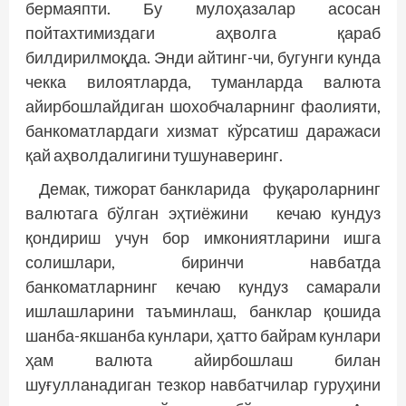
бермаяпти. Бу мулоҳазалар асосан
пойтахтимиздаги аҳволга қараб
билдирилмоқда. Энди айтинг-чи, бугунги кунда
чекка вилоятларда, туманларда валюта
айирбошлайдиган шохобчаларнинг фаолияти,
банкоматлардаги хизмат кўрсатиш даражаси
қай аҳволдалигини тушунаверинг.
Демак, тижорат банкларида фуқароларнинг
валютага бўлган эҳтиёжини кечаю кундуз
қондириш учун бор имкониятларини ишга
солишлари, биринчи нав­батда
банкоматларнинг кечаю кундуз самарали
ишлашларини таъминлаш, банклар қошида
шанба-якшанба кунлари, ҳатто байрам кунлари
ҳам валюта айир­бошлаш билан
шуғулланадиган тезкор навбатчилар гуруҳини