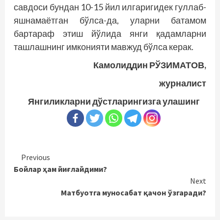
савдоси бундан 10-15 йил илгаригидек гуллаб-
яшнамаётган бўлса-да, уларни батамом
бартараф этиш йўлида янги қадамларни
ташлашнинг имконияти мавжуд бўлса керак.
Камолиддин РЎЗИМАТОВ,
журналист
Янгиликларни дўстларингизга улашинг
Continue
Previous
Бойлар ҳам йиғлайдими?
Reading
Next
Матбуотга муносабат қачон ўзгаради?