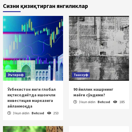
Сизни қизиқтирган янгиликлар
Эътироф
Таассуф
Ўзбекистон янги глобал
90 йиллик нашрнинг
иқтисодиётда ишончли
маёғи сўндими?
инвестиция марказига
3 kun oldin
Behzod
185
айланмоқда
3 kun oldin
Behzod
253