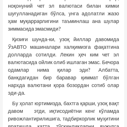
ноқонуний чет эл валютаси билан кимки
шуғулланадиган бўлса, унга адолатли жазо
ҳам муқаррарлигини таъминлаш ана шулар
зиммасида эмасмиди?
Қизиғи шунда-ки, узоқ йиллар давомида
ЎзАВТО машиналари халқимизга фақатгина
долларда сотилди. Лекин ҳеч ким чет эл
валютасида ойлик олиб ишлаган эмас. Бечора
одамлар нима қилар эди? Албатта,
банкдагидан бир баравар қиммат бўлган
нархда валютани қора бозордан сотиб олар
эди-да.
Бу ҳолат юртимизда, бахтга қарши, узоқ вақт
давом этди, иқтисодиётни кенг кўламда
ривожлантирилишига, тадбиркорлик муҳитини
яратишда катта тўсқинликларни вужудга