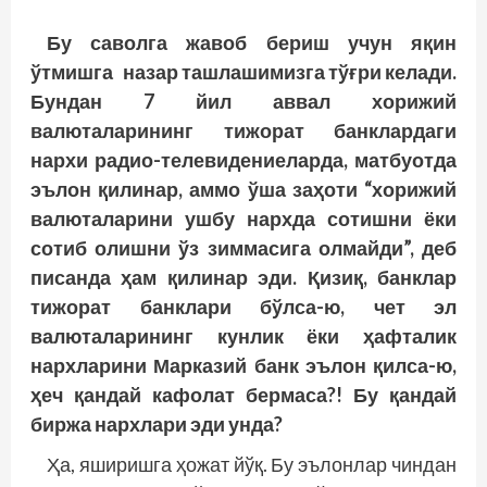
Бу саволга жавоб бериш учун яқин
ўтмишга назар ташлашимизга тўғри келади.
Бундан 7 йил аввал хорижий
валюталарининг тижорат банклардаги
нархи радио-телевидениеларда, матбуотда
эълон қилинар, аммо ўша заҳоти “хорижий
валюталарини ушбу нархда сотишни ёки
сотиб олишни ўз зиммасига олмайди”, деб
писанда ҳам қилинар эди. Қизиқ, банклар
тижорат банклари бўлса-ю, чет эл
валюталарининг кунлик ёки ҳафталик
нархларини Марказий банк эълон қилса-ю,
ҳеч қандай кафолат бермаса?! Бу қандай
биржа нархлари эди унда?
Ҳа, яширишга ҳожат йўқ. Бу эълонлар чиндан