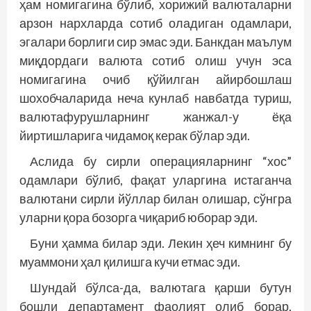
ҳам номигагина бўлиб, хорижий валюталарни
арзон нархларда сотиб оладиган одамлари,
эгалари борлиги сир эмас эди. Банкдан маълум
миқдордаги валюта сотиб олиш учун эса
номигагина очиб қўйилган айирбошлаш
шохобчаларида неча кунлаб навбатда туриш,
валютафурушларнинг жанжал-у ёқа
йиртишларига чидамоқ керак бўлар эди.
Аслида бу сирли операцияларнинг “хос”
одамлари бўлиб, фақат уларгина истаганча
валютани сирли йўллар билан олишар, сўнгра
уларни қора бозорга чиқариб юборар эди.
Буни ҳамма билар эди. Лекин ҳеч кимнинг бу
муаммони ҳал қилишга кучи етмас эди.
Шундай бўлса-да, валютага қарши бутун
бошли департамент фаолият олиб борар,