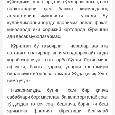
қўйилдики, улар орқали сўмларни ҳам ҳатто
валюталарни ҳам банкка кирмасданоқ
алмаштириш имконияти туғилди. Бу
қулайликларни юртдошларимиз аввал фақат
киноларда ёки хорижий юртларда кўришган
эди десак муболаға эмас.
Кўрилган бу таъсирли чоралар валюта
сотадиган олғирлар, янаям соддароқ айтганда
қорабозор учун катта зарба бўлди. Лекин минг
афсуски, бахтга қарши, уларни таг-томири
билан йўқотиб юбора олмади. Жуда қизиқ. Хўш,
нима учун?
Назаримизда, бунинг ҳам бир қанча
сабаблари бор: масалан, банклар эрталаб соат
тўққиздан то кеч соат бешгача, борингки беш
яримгача фаолият кўрсатиши белгилаб