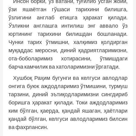
Инсон борки, ўз ватани, туғилиб ўсган жойи,
ўзи яшаётган гўшаси тарихини билишга,
ўзлигини англаб етишга ҳаракат қилади.
Ўзликни англашга интилиш энг аввало ўз
юртининг тарихини билишдан бошланади.
Чунки тарих ўтмишни, халқимиз қолдирган
муқаддас мерос­ни, диний қадриятларимизни,
ота-боболаримиз хотирасини, ўтмишдаги
барча камчилик ва хатоларимизни ўргатади.
Хушбоқ Раҳим бугунги ва келгуси авлодлар
онгига буюк аждодларимиз ўтмишини, турмуш
тарзини, диний эътиқодларимизни сингдириб
боришга ҳаракат қилади. Токи аждодларимиз
ким бўлган, қаерда, қандай яшаган, ҳаётлари
қандай бўлган, келгуси авлодларимиз билсин
ва фахрлансин.