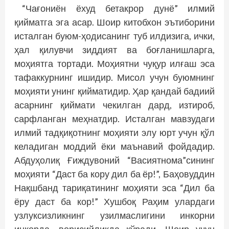
“Чағониён ёхуд бетакрор дунё” илмий
қийматга эга асар. Шоир китобхон эътиборини
исталган буюм-ҳодисанинг туб илдизига, ички,
ҳал қилувчи зиддият ва боғланишларга,
моҳиятга тортади. Моҳиятни чуқур илғаш эса
тафаккурнинг ишидир. Мисол учун буюмнинг
моҳияти унинг қийматидир. Ҳар қандай бадиий
асарнинг қиймати чекилган дард, изтироб,
сарфланган меҳнатдир. Исталган мавзудаги
илмий тадқиқотнинг моҳияти элу юрт учун қўл
келадиган моддий ёки маънавий фойдадир.
Абдуҳолиқ Ғиждувоний “Васиятнома”сининг
моҳияти “Даст ба кору дил ба ёр!”, Баҳовуддин
Нақшбанд тариқатининг моҳияти эса “Дил ба
ёру даст ба кор!” Хушбоқ Раҳим улардаги
узлуксизликнинг узилмаслигини инкорни