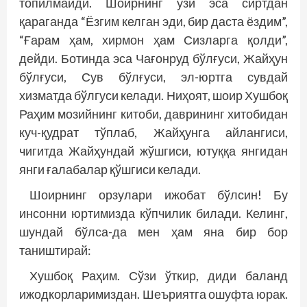
топилмайди. Шоирнинг ўзи эса сиртдан
қараганда “Ёзгим келган эди, бир даста ёздим”,
“Ғарам ҳам, хирмон ҳам Сизларга қолди”,
дейди. Ботинда эса Чағонруд бўлғуси, Жайҳун
бўлғуси, Сув бўлғуси, эл-­юртга сувдай
хизматда бўлгуси келади. Ниҳоят, шоир Хушбоқ
Раҳим мозийнинг китоби, даврининг хитобидан
куч-қудрат тўплаб, Жайҳунга айлангиси,
чигитда Жайҳундай жўшгиси, ютуққа янгидан
янги ғалабалар қўшгиси келади.
Шоирнинг орзулари ижобат бўлсин! Бу
инсонни юртимизда кўпчилик билади. Келинг,
шундай бўлса-да мен ҳам яна бир бор
таништирай:
Хушбоқ Раҳим. Сўзи ўткир, диди баланд
ижодкорларимиздан. Шеъриятга ошуфта юрак.