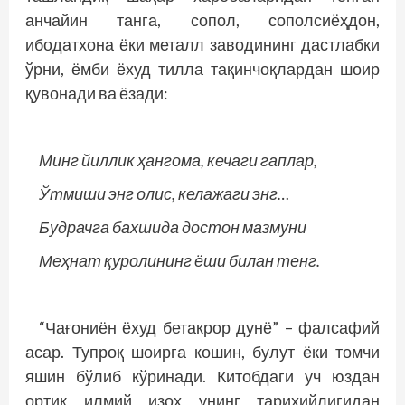
анчайин танга, сопол, сополсиёҳдон,
ибодатхона ёки металл заводининг дастлабки
ўрни, ёмби ёхуд тилла тақинчоқлардан шоир
қувонади ва ёзади:
Минг йиллик ҳангома, кечаги гаплар,
Ўтмиши энг олис, келажаги энг…
Будрачга бахшида достон мазмуни
Меҳнат қуролининг ёши билан тенг.
“Чағониён ёхуд бетакрор дунё” – фалсафий
асар. Тупроқ шоирга кошин, булут ёки томчи
яшин бўлиб кўринади. Китобдаги уч юздан
ортиқ илмий изоҳ унинг тарихийлигидан