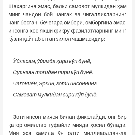
Шаҳаргина эмас, балки самовот мулкидан ҳам
минг чандон бой чангак ва чигалликларнинг
чанг босган, бечегара омбори, омборгина эмас,
инсонга хос яхши фикру фазилатларнинг минг
кўзли қайнаб ётган зилол чашмасидир:
Ўйласам, ўйимда қири кўп дунё,
Суянган тоғидан пири кўп дунё.
Чағониён, Эркин, зоти инсоннинг
Самоват мулкидан сири кўп дунё.
Зоти инсон мияси билан фикрлайди, онг бир
қатор омиллар туфайли мияда ҳосил бўлади.
Мия эса камида ўн олти миллиарддан-да