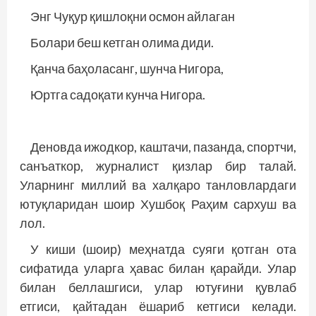
Энг Чуқур қишлоқни осмон айлаган
Болари беш кетган олима диди.
Қанча баҳоласанг, шунча Нигора,
Юртга садоқати кунча Нигора.
Деновда ижодкор, каштачи, пазанда, спортчи,
санъаткор, журналист қизлар бир талай.
Уларнинг миллий ва халқаро танловлардаги
ютуқларидан шоир Хушбоқ Раҳим сархуш ва
лол.
У киши (шоир) меҳнатда суяги қотган ота
сифатида уларга ҳавас билан қарайди. Улар
билан беллашгиси, улар ютуғини қувлаб
етгиси, қайтадан ёшариб кетгиси келади.