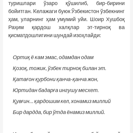
туришлари ўзаро қўшилиб, бир-бирини
бойитган. Kелажаги буюк Ўзбекистон ўзбекнинг
ҳам, уларнинг ҳам умумий уйи. Шоир Хушбоқ
Раҳим қардош халқлар эт-тирноқ ва
қисматдошлигини шундай изоҳлайди:
Ортиқ ё кам эмас, одамдан одам
Қозоқ, тожик, ўзбек тирноқ билан эт.
Қатағон қурбони қанча-қанча жон,
Юртидан бадарға ингушу месхет.
Қувғин… қардошим кел, хонамиз миллий
Бир дардда, бир ўтда ёнамиз миллий.