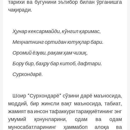
тарихи ва бугунини эътибор билан ўрганишга
чақиради.
Ҳунар кексармайди, кўнгил қаримас,
Меҳнатнинг ортидан ютуқлар бари.
Оромий ёзуви, рақам ҳам чизиқ,
Бору бир, баҳру бар китоб, дафтари.
Сурхондарё.
Шоир “Сурхондарё” сўзини дарё маъносида,
моддий, бир жинсли вақт маъносида, табиат,
жамият ва инсон тафаккури тараққиётининг энг
умумий қонунларини, одам ва одам
муносабатларининг ҳаммабоп алоқа ва