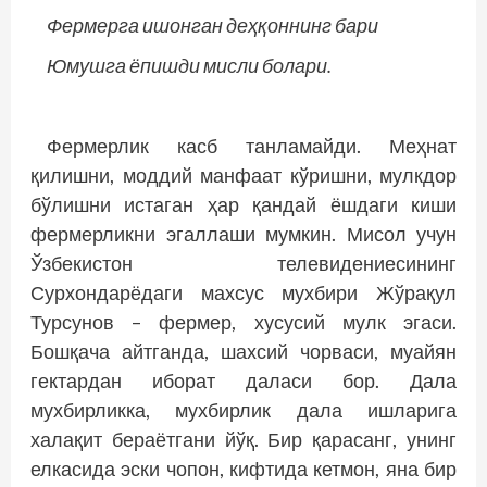
Фермерга ишонган деҳқоннинг бари
Юмушга ёпишди мисли болари.
Фермерлик касб танламайди. Меҳнат
қилишни, моддий манфаат кўришни, мулкдор
бўлишни истаган ҳар қандай ёшдаги киши
фермерликни эгаллаши мумкин. Мисол учун
Ўзбекистон телевидениесининг
Сурхондарёдаги махсус мухбири Жўрақул
Турсунов – фермер, хусусий мулк эгаси.
Бошқача айтганда, шахсий чорваси, муайян
гектардан иборат даласи бор. Дала
мухбирликка, мухбирлик дала ишларига
халақит бераётгани йўқ. Бир қарасанг, унинг
елкасида эски чопон, кифтида кетмон, яна бир