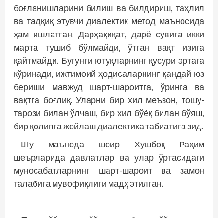
боғланишларини билиш ва билдириш, таҳлил
ва тадқиқ этувчи диалектик метод маъносида
ҳам ишлатган. Дарҳақиқат, дарё сувига икки
марта тушиб бўлмайди, ўтган вақт изига
қайтмайди. Бугунги ютуқларнинг қусури эртага
кўринади, ижтимоий ҳодисаларнинг қандай юз
бериши мавжуд шарт-шароитга, ўринга ва
вақтга боғлиқ. Уларни бир хил меъзон, тошу-
тарози билан ўлчаш, бир хил бўёқ билан бўяш,
бир қолипга жойлаш диалектика табиатига зид.
Шу маънода шоир Хушбоқ Раҳим
шеърларида давлатлар ва улар ўртасидаги
муносабатларнинг шарт-шароит ва замон
талабига мувофиқлиги мадҳ этилган.