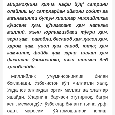
айирмоқнинг қилча нафи йўқ” сатрини
олайлик. Бу сатрлардан иймони собит ва
маънавияти бутун кишилар миллийликка
қўшсанг ҳам, қўшмасанг ҳам натижа
миллий, яъни юртимиздаги тўғри ҳам,
эгри ҳам, саводли, бесавод ҳам, ҳалол ҳам,
ҳаром ҳам, увол ҳам савоб, ютуқ ҳам
камчилик, фойда ҳам зарар, иллат ҳам
фазилат ўзимизники, ички ишимиз деб
ҳисоблайди.
Миллийлик умуминсонийлик билан
боғланади. Ўзбекистон кўп миллатли халқ.
Унда юз элликдан ортиқ миллат ва элатлар
яшайди. Уларнинг барчаси этутирноқ, бағри
кенг, меҳмондўст ўзбеклар билан анъана, урф-
одат, маросим, тўй-томошалари, юриш-