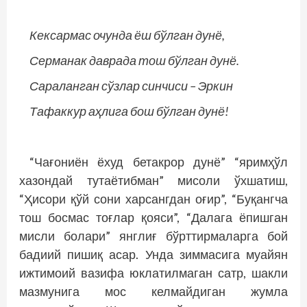
Кексармас очунда ёш бўлган дунё,
Серманак даврада тош бўлган дунё.
Сараланган сўзлар синчиси – Эркин
Тафаккур аҳлига бош бўлган дунё!
“Чағониён ёхуд бетакрор дунё” “яримҳўл
хазондай тутаётибман” мисоли ўхшатиш,
“Ҳисори қўй сони харсангдан оғир”, “Буқангча
тош босмас тоғлар қояси”, “Далага ёпишган
мисли болари” янглиғ бўрттирмаларга бой
бадиий пишиқ асар. Унда зиммасига муайян
ижтимоий вазифа юклатилмаган сатр, шакли
мазмунига мос келмайдиган жумла