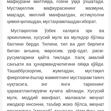
мафкурани милтиққа, ғояни ўққа ўхшатади.
Мустақиллик мафкурасининг мазмуни,
мақсади, миллий манфаатдан, истиқлолни
ҳимоя қилишдан, мустаҳкамлашдан иборат.
Мустақиллик ўзбек халқига эрк ва
эркинликни, хусусий мулк ва мулкдор бўлиш
бахтини берди. Тилини, тил ва дил бирлиги
билан анъана, маросим, урф-одат, расм-
русумларини қайта тиклади. Халқ амалий
санъати ва ҳунармандчилигини оёққа қўйди.
Ташаббускорлик, жумладан, мустақил
фикрловчи ёшлар жамиятнинг мустаҳкам таянч
нуқтасига, энг янги тарихнинг
ҳаракатлантирувчи кучига айланди. Хусусий
мулк, моддий манфаат, малакали меҳнат
ижодкор инсонни, таъбир жоиз бўлса, меҳнат
предметига “михлаб” ташлади. Илм-фан эса