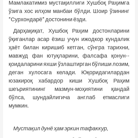
Мамлакатимиз мустақиллиги Хушбоқ Раҳимга
ўзига хос илҳом манбаи бўлди. Шоир ўзининг
“Сурхондарё” достонини ёзди.
Дарҳақиқат, Хушбоқ Раҳим достонларини
ўқиганлар асар ёзиш учун ижодкор кундалик
ҳаёт билан киришиб кетган, сўнгра тарихни,
мавжуд фан ютуқларини, фалсафа қонун-­
қоидаларини яхши ўзлаштирган бўлиши лозим,
деган хулосага келади. Юқоридагилардан
юзакироқ хабардор киши Хушбоқ Раҳим
шеъриятининг мазмун-моҳиятини қандай
бўлса, шундайлигича англаб етмаслиги
мумкин.
Мустақил дунё ҳам эркин тафаккур,