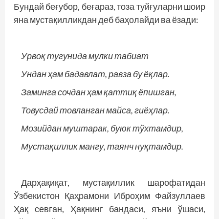
Бундай беғубор, беғараз, тоза туйғуларни шоир
яна мус­тақилликдан деб баҳолайди ва ёзади:
Урвоқ тугунида мулки табиат
Ундан ҳам бадавлат, равза бу ёқлар.
Заминга сочдан ҳам қаттиқ ёпишган,
Товусдай товланган майса, гиёҳлар.
Мозийдан муштарак, буюк тўхтамдир,
Мустақиллик мангу, таянч нуқтамдир.
Дарҳақиқат, мустақиллик шарофатидан
Ўзбекистон Қаҳрамони Иброҳим Файзуллаев
Ҳақ севган, Ҳақнинг бандаси, яъни ўшаси,