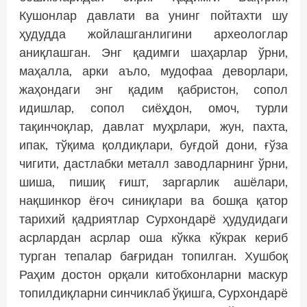
Кушонлар давлати ва унинг пойтахти шу
ҳудудда жойлашганлигини археологлар
аниқлашган. Энг қадимги шаҳарлар ўрни,
маҳалла, арки аъло, мудофаа деворлари,
жаҳондаги энг қадим қабристон, сопол
идишлар, сопол сиёҳдон, омоч, турли
тақинчоқлар, давлат муҳрлари, жун, пахта,
ипак, тўқима қолдиқлари, буғдой дони, ғўза
чигити, дастлабки металл заводларнинг ўрни,
шиша, пишиқ ғишт, заргарлик ашёлари,
нақшинкор ёғоч синиқлари ва бошқа қатор
тарихий қадриятлар Сурхондарё ҳудудидаги
асрлардан асрлар оша кўкка кўкрак кериб
турган тепалар бағридан топилган. Хушбоқ
Раҳим достон орқали китобхонларни маскур
топилдиқларни синчиклаб ўқишга, Сурхондарё