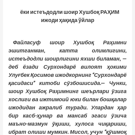
ёки истеъдодли шоир Хушбоқ РАҲИМ
ижоди ҳақида ўйлар
Файласуф шоир Хушбоқ Раҳимни
эшитганман, катта олимлигини,
истеъдодли шоирлигини яхши биламан, —
деб ёзади Сурхондарё вилоят ҳокими
Улуғбек Қосимов ижодкорнинг “Сурхондарё
қасидаси” китоби сўзбошисида.— Чунки,
шоир Хушбоқ Раҳимнинг шеърлари ўзига
хослиги ва ижтимоий юки билан бошқалар
ижодидан ажралиб туради. Улардан ҳар
бир касб-ҳунар ва мансаб эгаси ўзича
маъно-мазмун ўқиши, хулоса чиқариши,
ибрат олиши мумкин. Мисол, учун “қўшмоқ