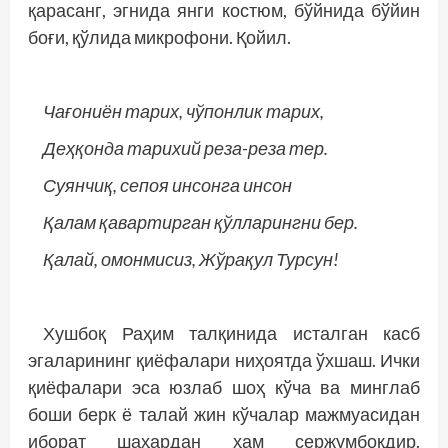
қарасанг, эгнида янги костюм, бўйнида бўйин
боғи, қўлида микрофони. Қойил.
Чағониён тарих, чўпонлик тарих,
Деҳқонда тарихий реза-реза тер.
Суянчиқ, сепоя инсонга инсон
Қалам қавартирган қўлларингни бер.
Қалай, омонмисиз, Жўрақул Турсун!
Хушбоқ Раҳим талқинида исталган касб
эгаларининг қиёфалари ниҳоятда ўхшаш. Ички
қиёфалари эса юзлаб шоҳ кўча ва минглаб
боши берк ё талай жин кўчалар мажмуасидан
иборат шаҳардан ҳам сержумбоқдир.