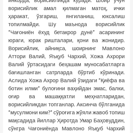
инкорда, ворисийликда кўради. Шоир учун
ворисийлик амал қилмаган матоҳ, ички
ҳаракат, ўзгариш, янгиланиш, юксалиш
топилмайди. Шу маънода ворисийлик
“Чағониён ёхуд бетак­рор дунё” асарининг
юраги, юрак ришталари, қони ва жонидир.
Ворисийлик, айниқса, шоирнинг Мавлоно
Аттори Валий, Яъқуб Чархий, Хожа Ахрори
Валий ўртасидаги беҳашам муносабатларга
бағишланган сатрларда бўртиб кўринади.
Аслида Хожа Ахрор Валий ўзидаги “Қиё­­фа ва
ботин илми” булоғини ваҳийдан эмас, балки,
оғир ва машаққатли меҳнатларидан,
ворисийликдан топганлар. Аксинча бўлганида
“мусулмони ким?” сўроғига жўяли жавоб топиш
мақсадида йиллар Ҳиротда Умар Баҳовуддин,
сўнгра Чағониёнда Мавлоно Яъқуб Чархий