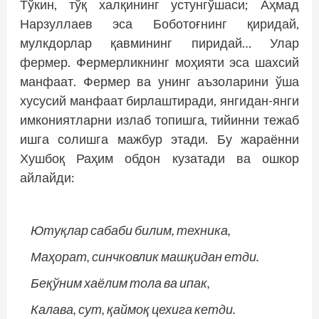
Тўкин, тўқ халқининг устунгўшаси; Аҳмад
Нарзуллаев эса Боботоғнинг қиридай,
мулкдорлар қавмининг пиридай… Улар
фермер. Фермерликнинг моҳияти эса шахсий
манфаат. Фермер ва унинг аъзоларини ўша
хусусий манфаат бирлаштиради, янгидан-янги
имкониятларни излаб топишга, тийинни тежаб
ишга солишга мажбур этади. Бу жараённи
Хушбоқ Раҳим обдон кузатади ва ошкор
айлайди:
Ютуқлар сабаби билим, техника,
Маҳорат, синчковлик машқидан етди.
Беқўним хаёлим тола ва ипак,
Калава, сут, қаймоқ цехига кетди.