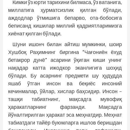
Кимки ўз юрти тарихини билмаса, ўз ватанига,
миллатига ҳурматсизлик қилган бўлади,
аждодлар ўтмишига бепарво, ота-бобосига
беписанд кишилар миллий қадриятларимизга
хиёнат қилган бўлади.
Шуни ишонч билан айтиш мумкинки, шоир
Хушбоқ Раҳимнинг биргина “Чағониён ёхуд
бетакрор дунё” асарини ўқиган киши унинг
нақадар катта ижодкор эканлигига шоҳид
бўлади. Бу асарнинг предмети шу ҳудудда
яшаб ўтган инсон ва беқиёс инсоний
кечинмалар, ўйлар, хислар баҳсидир. Инсон –
ташқи табиатнинг, мақсадга мувофиқ
ҳаракатларнинг фарзанди. Мақсадга
йўналтирилган ҳаракат эса меҳнатдир. Меҳнат
табиатдаги тайёр буюмларга ишлов беришдан