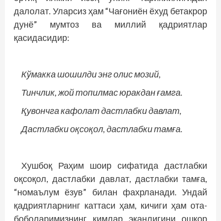
далолат. Уларсиз ҳам “Чағониён ёхуд бетакрор
дунё” мумтоз ва миллий қадриятлар
қасидасидир:
Кўмакка шошилди энг олис мозий,
Тинчлик, жой топилмас юракдан ғамга.
Қувончга кафолат дастлабки давлат,
Дастлабки оқсоқол, дастлабки тамға.
Хушбоқ Раҳим шоир сифатида дастлабки
оқсоқол, дастлабки давлат, дастлабки тамға,
“номаълум ёзув” билан фахрланади. Ундай
қад­риятларнинг каттаси ҳам, кичиги ҳам ота-
боболаримизнинг кимлар эканлигини ошкор