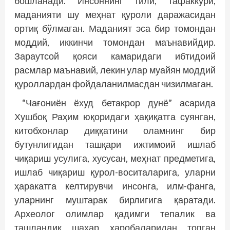
бошланади. Инсоннинг тили, тафаккури,
маданияти шу меҳнат қуроли даражасидан
ортиқ бўлмаган. Маданият эса бир томондан
моддий, иккинчи томондан маънавийдир.
Зараутсой қояси камаридаги ибтидоий
расмлар маънавий, лекин улар муайян моддий
қуроллардан фойдаланилмасдан чизилмаган.
“Чағониён ёхуд бетакрор дунё” асарида
Хушбоқ Раҳим юқоридаги ҳақиқатга суянган,
китобхонлар диққатини оламнинг бир
бутунлигидан ташқари ижтимоий ишлаб
чиқариш усулига, хусусан, меҳнат предметига,
ишлаб чиқариш қурол-воситаларига, уларни
ҳаракатга келтирувчи инсонга, илм-фанга,
уларнинг муштарак бирлигига қаратади.
Археолог олимлар қадимги тепалик ва
ташландиқ шаҳар харобаларидан топган