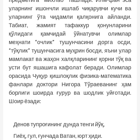
уларнинг ишончли ишлаб чиқарувчи кучи ва
уларнинг ўта чидамли қалқонига айланди.
Табиат, жамият тафаккур қонунларини
қўлидаги қамчидай ўйнатувчи олимлар
меҳнати “очлик” тушунчасини дорга осди,
“тўқлик” тушунчасига муҳрин босди, яъни улар
мамлакат ва жаҳон халқларининг қорни тўқ ва
усти бут яшашига кафолат беради. Олимлар
орасида Чуқур қишлоқлик физика-математика
фанлари доктори Нигора Тўраеванинг ҳам
борлиги шоирда ғурур ва шодлик уйғотади.
Шоир ёзади:
Денов тупроғининг дунда тенги йўқ,
Гиёҳ, гул, ғунчада Ватан, юрт ҳиди.