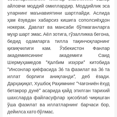
айловчи моддий омиллардир. Моддийлик эса
уларнинг маънавиятини шартлайди. Аслида
ҳам ёзувдан хабарсиз кишига сополсиёҳдон
нокерак. Давлат ва мансаби бўлмаганларга
муҳр шарт эмас. Аёл зотига, гўзалликка бегона,
бедид одамларга тилла тақинчоқларнинг
қизиқчилиги кам. Ўзбекистон Фанлар
академиясининг академиги Саид
Шермуҳамедов “Қалбим изҳори” китобида
“Инсонлар қиёфасида 36 та фазилат ва 36 та
иллат борлиги аниқланди”, деб ёзади.
Дарҳақиқат, Хушбоқ Раҳимнинг “Чағониён ёхуд
бетакрор дунё” асарида қайд этилган тарихий
шахсларда файласуфлар ҳисоблаб чиқишган
ўша фазилат ва иллатларнинг барчаси бор,
дейилса хато бўлмас.