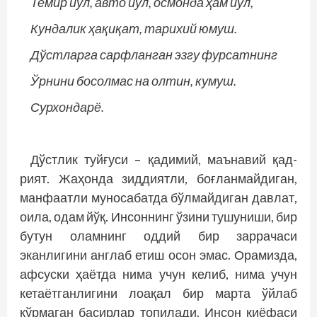
Темир йўл, авто йўл, осмонда ҳам йўл,
Кундалик ҳақиқат, тарихий юмуш.
Дўстларга сарфланган эзгу фурсатнинг
Ўрнини босолмас на олтин, кумуш.
Сурхондарё.
Дўстлик туйғуси – қадимий, маънавий қад­
рият. Жаҳонда зиддиятли, боғланмайдиган,
манфаатли муносабатда бўлмайдиган давлат,
оила, одам йўқ. Инсоннинг ўзини тушуниши, бир
бутун оламнинг оддий бир заррачаси
эканлигини англаб етиш осон эмас. Орамизда,
афсуски ҳаётда нима учун келиб, нима учун
кетаётганлигини лоақал бир марта ўйлаб
кўрмаган басирлар топилади. Инсон қиёфаси