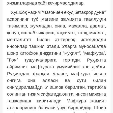
хизматларида ҳаёт кечирмас эдилар.
Хушбоқ Раҳим “Чағониён ёхуд бетакрор дунё”
асарининг туб мағзини жамиятга тааллуқли
тизимлар, жумладан, оила, маҳалла, давлат,
қонун, ишлаб чиқариш, тақсимот, халқ, миллат,
менталитет билан эт-тирноқ истеъдодли
инсонлар ташкил этади. Уларга муносабатда
шоир китобхон диққатини “Руҳият”, “Мафкура”,
“Ғоя” тушунчаларига тортади. Руҳиятга
айримлик, мафкурага умумийлик хос дейди.
Руҳиятдан фарқли ўлароқ мафкура инсон
онгига она алласи ва сути билан
сингдирилмайди. У ишлов берилган, тартибга
солинган тизим сифатида онгга, инсон миясига
ташқаридан киритилади. Мафкура жамият
аъзоларининг барчаси учун бирдайдир. Шоир