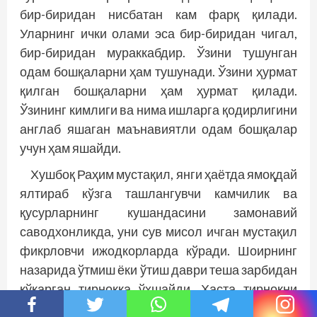
бир-биридан нисбатан кам фарқ қилади.
Уларнинг ички олами эса бир-биридан чигал,
бир-биридан мураккабдир. Ўзини тушунган
одам бошқаларни ҳам тушунади. Ўзини ҳурмат
қилган бошқаларни ҳам ҳурмат қилади.
Ўзининг кимлиги ва нима ишларга қодирлигини
англаб яшаган маънавиятли одам бошқалар
учун ҳам яшайди.
Хушбоқ Раҳим мустақил, янги ҳаётда ямоқдай
ялтираб кўзга ташлангувчи камчилик ва
қусурларнинг кушандасини замонавий
саводхонликда, уни сув мисол ичган мус­тақил
фикрловчи ижодкорларда кўради. Шоирнинг
назарида ўтмиш ёки ўтиш даври теша зарбидан
кўкарган тирноққа ўхшайди. Хаста тирноқни
янги, соғлом тирноқ суриб чиқаради. Соғлом