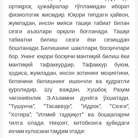
ортиқроқ ҳужайралар тўпламидан иборат
физио­логик жисмдир. Юқори типдаги ҳайвон,
жумладан, инсон мияси ташқи табиат билан
сезги аъзолари орқали боғланади. Ташқи
табиатни билиш сезги ёки сезишдан
бошланади. Билишнинг шакллари, босқичлари
бор. Унинг юқори босқичи мантиқий билиш ёки
мантиқий тафаккурдир. Тафаккур буюм,
ҳодиса, жумладан, инсон зотининг моҳиятини,
ботинини билишнинг ишончли ва қудратли
қуролидир. Шу важдан, Хушбоқ Раҳим
чағониёнлик Э.Аъзамни дунёга ўхшатади.
“Тушунча”, “Тасаввур”, “Идрок”, “Сезги”,
“Хотира”, “Илмий тадқиқот” ва бошқаларни
тилга олади. Ниҳоят, китобхонга қуйидаги
ихчам хулосани тақдим этади: