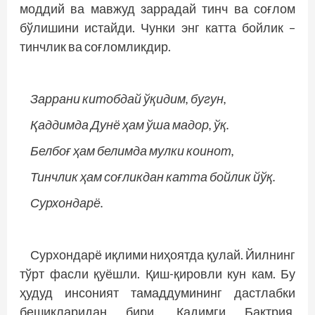
моддий ва мавжуд заррадай тинч ва соғлом
бўлишини истайди. Чунки энг катта бойлик –
тинчлик ва соғломликдир.
Заррани китобдай ўқидим, бугун,
Қаддимда Дунё ҳам ўша мадор, ўқ.
Белбоғ ҳам белимда мулки коинот,
Тинчлик ҳам соғликдан катта бойлик йўқ.
Сурхондарё.
Сурхондарё иқлими ниҳоятда қулай. Йилнинг
тўрт фасли қуёшли. Қиш-қировли кун кам. Бу
ҳудуд инсоният тамаддумининг дастлабки
бешикларидан бири. Қадимги Бақтрия,