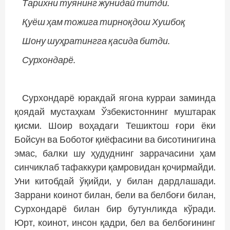
Тарихни туянинг жунидай титди.
Қуёш ҳам тожига тирноқдош Хушбоқ
Шону шуҳратингга қасида битди.
Сурхондарё.
Сурхондарё юракдай ягона курраи заминда
қоядай мустаҳкам Ўзбекистоннинг муштарак
қисми. Шоир воҳадаги Тешиктош ғори ёки
Бойсун ва Боботоғ қиёфасини ва бисотинигина
эмас, балки шу ҳудуднинг заррачасини ҳам
синчиклаб тафаккури қамровидан қочирмайди.
Уни китобдай ўқийди, у билан дардлашади.
Заррани коинот билан, бели ва белбоғи билан,
Сурхондарё билан бир бутунликда кўради.
Юрт, коинот, инсон қадри, бел ва белбоғининг