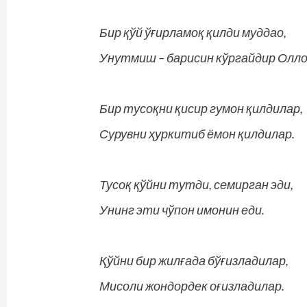
Бир қўй ўғирламоқ қилди муддао,
Унутмиш – барисин кўргайдир Олло
Бир тусоқни қисир гумон қилдилар,
Сурувни ҳуркитиб ёмон қилдилар.
Тусоқ қўйни тутди, семирган эди,
Унинг эти чўпон имонин еди.
Қўйни бир жилғада бўғизладилар,
Мисоли жондордек оғизладилар.