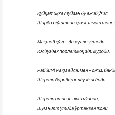
Қўйқатиққа тўйган бу ажиб ўғил,
Ширбоз гўштини ҳам қилмиш танов
Мақтаб қўяр эди мулло устоди,
Юлдуздек порлатмоқ эди муроди.
Раббим! Раҳм айла, мен – ожиз, банд
Шерали барибир юлдуздек ёнди.
Шерали отасин икки чўпони,
Шум ният ўтида ўртанган жони.