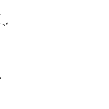
,
кар!
н!