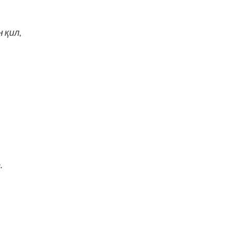
 қил,
.