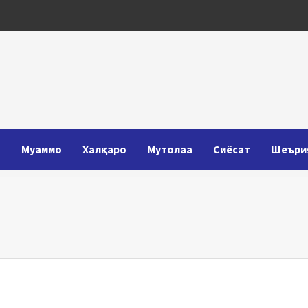
Т
Муаммо
Халқаро
Мутолаа
Сиёсат
Шеъри