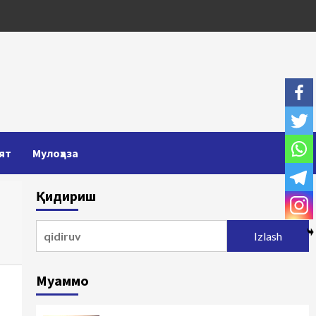
ят
Мулоҳаза
Қидириш
Qidirshish:
Муаммо