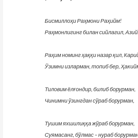
Бисмиллоҳи Раҳмони Раҳийм!
Раҳмонлигинг билан сийлагил, Азий
Раҳим номинг ҳаққи назар қил, Кари
Ўзимни изларман, топиб бер, Ҳакий
Тиловим ёлғондир, билиб борурман,
Чинимни ўзингдан сўраб борурман,
Тушим яхшилиққа жўраб борурман,
Суямасанг, бўлмас – нураб борурма