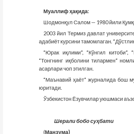
Муаллиф ҳақида:
Шодмонқул Салом — 1980 йили Қумқў
2003 йил Термиз давлат университ
адабиёт курсини тамомлаган. “Дўстлик
“Юрак иқлими”, “Кўнгил китоби”, 
“Тонг­нинг иқболини тилармен” номл
асарлари чоп этилган.
“Маънавий ҳаёт” журналида бош м
юритади.
Ўзбекистон Ёзувчилар уюшмаси аъз
Шерали бобо суҳбати
(
Манзума)