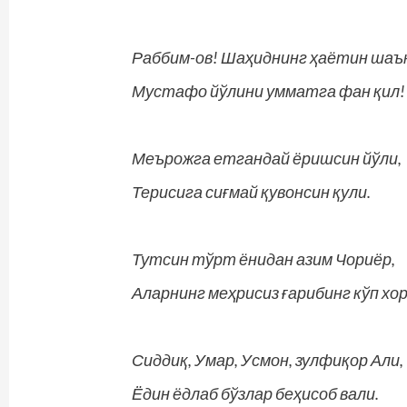
Раббим-ов! Шаҳиднинг ҳаётин шаън
Мустафо йўлини умматга фан қил!
Меърожга етгандай ёришсин йўли,
Терисига сиғмай қувонсин қули.
Тутсин тўрт ёнидан азим Чориёр,
Аларнинг меҳрисиз ғарибинг кўп хор
Сиддиқ, Умар, Усмон, зулфиқор Али,
Ёдин ёдлаб бўзлар беҳисоб вали.