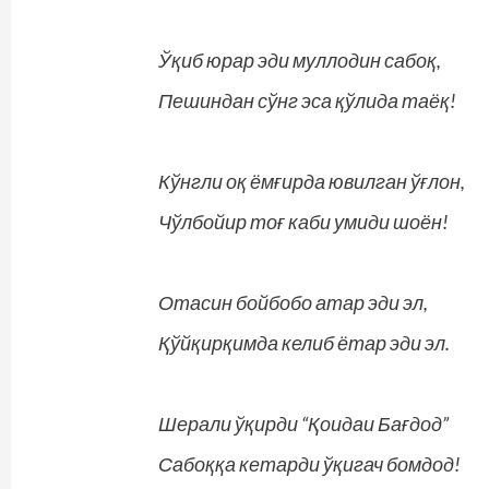
Ўқиб юрар эди муллодин сабоқ,
Пешиндан сўнг эса қўлида таёқ!
Кўнгли оқ ёмғирда ювилган ўғлон,
Чўлбойир тоғ каби умиди шоён!
Отасин бойбобо атар эди эл,
Қўйқирқимда келиб ётар эди эл.
Шерали ўқирди “Қоидаи Бағдод”
Сабоққа кетарди ўқигач бомдод!