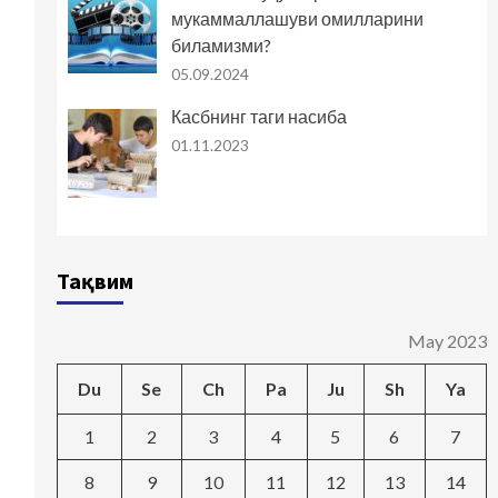
мукаммаллашуви омилларини
биламизми?
05.09.2024
Касбнинг таги насиба
01.11.2023
Тақвим
May 2023
Du
Se
Ch
Pa
Ju
Sh
Ya
1
2
3
4
5
6
7
8
9
10
11
12
13
14