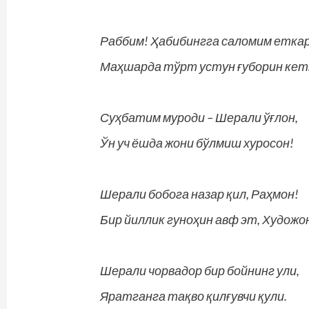
Раббим! Ҳабибингга саломим еткар
Маҳшарда тўрт устун ғуборин кет
Суҳбатим муроди – Шерали ўғлон,
Ўн уч ёшда жони бўлмиш хуросон!
Шерали бобога назар қил, Раҳмон!
Бир йиллик гуноҳин авф эт, Художо
Шерали чорвадор бир бойнинг ули,
Яратганга тақво қилғувчи қули.