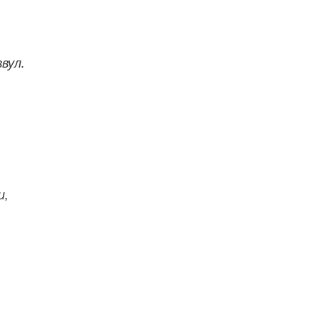
вул.
и,