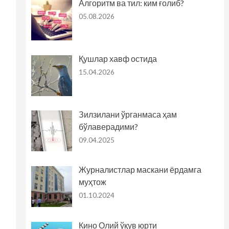
Алгоритм ва тил: ким ғолиб?
05.08.2026
Қушлар хавф остида
15.04.2026
Зилзилани ўрганмаса ҳам
бўлаверадими?
09.04.2025
Журналистлар маскани ёрдамга
муҳтож
01.10.2024
Кино Олий ўқув юрти