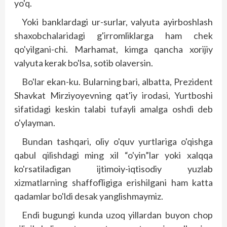
yo'q.
Yoki banklardagi ur-surlar, valyuta ayirboshlash
shaxobchalaridagi g'irromliklarga ham chek
qo'yilgani-chi. Marhamat, kimga qancha xorijiy
valyuta kerak bo'lsa, sotib olaversin.
Bo'lar ekan-ku. Bularning bari, albatta, Prezident
Shavkat Mirziyoyevning qat'iy irodasi, Yurtboshi
sifatidagi keskin talabi tufayli amalga oshdi deb
o'ylayman.
Bundan tashqari, oliy o'quv yurtlariga o'qishga
qabul qilishdagi ming xil “o'yin”lar yoki xalqqa
ko'rsatiladigan ijtimoiy-iqtisodiy yuzlab
xizmatlarning shaffofligiga erishilgani ham katta
qadamlar bo'ldi desak yanglishmaymiz.
Endi bugungi kunda uzoq yillardan buyon chop