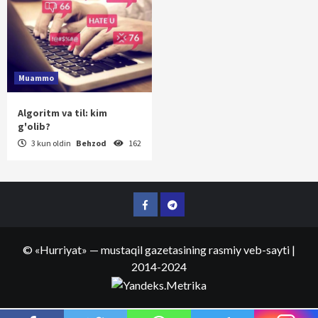
Muammo
Algoritm va til: kim
g'olib?
3 kun oldin
Behzod
162
Facebook
Telegram
©
«Hurriyat»
— mustaqil gazetasining rasmiy veb-sayti
|
2014-2024