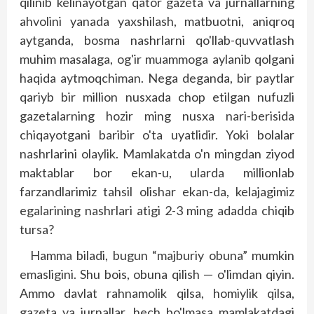
qilinib kelinayotgan qator gazeta va jurnallarning
ahvolini yanada yaxshilash, matbuotni, aniqroq
aytganda, bosma nashrlarni qo'llab-quvvatlash
muhim masalaga, og'ir muammoga aylanib qolgani
haqida ayt­moqchiman. Nega deganda, bir paytlar
qariyb bir million nusxada chop etilgan nufuzli
gazetalarning hozir ming nusxa nari-berisida
chiqayotgani baribir o'ta uyatlidir. Yoki bolalar
nashrlarini olaylik. Mamlakatda o'n mingdan ziyod
maktablar bor ekan-u, ularda millionlab
farzandlarimiz tahsil olishar ekan-da, kelajagimiz
egalarining nashrlari atigi 2-3 ming adadda chiqib
tursa?
Hamma biladi, bugun “majburiy obuna” mumkin
emasligini. Shu bois, obuna qilish — o'limdan qiyin.
Ammo davlat rahnamolik qilsa, homiylik qilsa,
gazeta va jurnallar, hech bo'lmasa mamlakatdagi