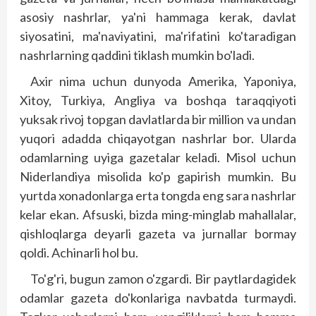
asosiy nashrlar, ya'ni hammaga kerak, davlat
siyosatini, ma'naviyatini, ma'rifatini ko'taradigan
nashrlarning qaddini tiklash mumkin bo'ladi.
Axir nima uchun dunyoda Amerika, Yaponiya,
Xitoy, Turkiya, Angliya va boshqa taraqqiyoti
yuksak rivoj topgan davlatlarda bir million va undan
yuqori adadda chiqayotgan nashrlar bor. Ularda
odamlarning uyiga gazetalar keladi. Misol uchun
Niderlandiya misolida ko'p gapirish mumkin. Bu
yurtda xonadonlarga erta tongda eng sara nashrlar
kelar ekan. Afsuski, bizda ming-minglab mahallalar,
qish­loqlarga deyarli gazeta va jurnallar bormay
qoldi. Achinarli hol bu.
To'g'ri, bugun zamon o'zgardi. Bir paytlardagidek
odamlar gazeta do'konlariga navbatda turmaydi.