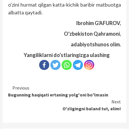
o'zini hurmat qilgan katta-kichik baribir matbuotga
albatta qaytadi.
Ibrohim G'AFUROV,
O'zbekiston Qahramoni,
adabiyotshunos olim.
Yangiliklarni do'stlaringizga ulashing
Continue
Previous
Bugunning haqiqati ertaning yolg'oni bo'lmasin
Reading
Next
O'zligingni baland tut, elim!