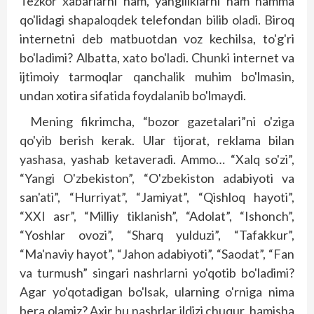
Tezkor xabarlarni ham, yangiliklarni ham hamma
qo'lidagi shapaloqdek telefondan bilib oladi. Biroq
internetni deb matbuotdan voz kechilsa, to'g'ri
bo'ladimi? Albatta, xato bo'ladi. Chunki internet va
ijtimoiy tarmoqlar qanchalik muhim bo'lmasin,
undan xotira sifatida foydalanib bo'lmaydi.
Mening fikrimcha, “bozor gazetalari”ni o'ziga
qo'yib berish kerak. Ular tijorat, reklama bilan
yashasa, yashab ketaveradi. Ammo… “Xalq so'zi”,
“Yangi O'zbekiston”, “O'zbekis­ton adabiyoti va
san'ati”, “Hurriyat”, “Jamiyat”, “Qishloq hayoti”,
“XXI asr”, “Milliy tiklanish”, “Adolat”, “Ishonch”,
“Yoshlar ovozi”, “Sharq yulduzi”, “Tafakkur”,
“Ma'naviy hayot”, “Jahon adabiyoti”, “Saodat”, “Fan
va turmush” singari nashrlarni yo'qotib bo'ladimi?
Agar yo'qotadigan bo'lsak, ularning o'rniga nima
bera olamiz? Axir bu nashrlar ildizi chuqur, hamisha