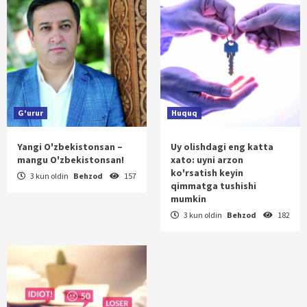
G'urur
Huquq
Yangi O'zbekistonsan –
Uy olishdagi eng katta
mangu O'zbekistonsan!
xato: uyni arzon
ko'rsatish keyin
3 kun oldin
Behzod
157
qimmatga tushishi
mumkin
3 kun oldin
Behzod
182