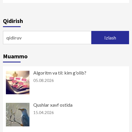
Qidirish
Qidirshish:
Muammo
Algoritm va til: kim g'olib?
05.08.2026
Qushlar xavf ostida
15.04.2026