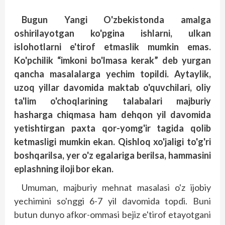
Bugun Yangi O'zbekistonda amalga
oshirilayotgan ko'pgina ishlarni, ulkan
islohotlarni e'tirof etmaslik mumkin emas.
Ko'pchilik “imkoni bo'lmasa kerak” deb yurgan
qancha masalalarga yechim topildi. Aytaylik,
uzoq yillar davomida maktab o'quvchilari, oliy
ta'lim o'choqlarining talabalari majburiy
hasharga chiqmasa ham dehqon yil davomida
yetishtirgan paxta qor-yomg'ir tagida qolib
ketmasligi mumkin ekan. Qishloq xo'jaligi to'g'ri
boshqarilsa, yer o'z egalariga berilsa, hammasini
eplashning iloji bor ekan.
Umuman, majburiy mehnat masalasi o'z ijobiy
yechimini so'nggi 6-7 yil davomida topdi. Buni
butun dunyo afkor-ommasi bejiz e'tirof etayotgani