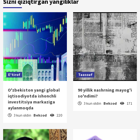
Sizni qiziqtirgan yangiliklar
E'tirof
Taassuf
O'zbekiston yangi global
90 yillik nashrning mayog'i
iqtisodiyotda ishonchli
so'ndimi?
investitsiya markaziga
3 kun oldin
Behzod
171
aylanmoqda
3 kun oldin
Behzod
220