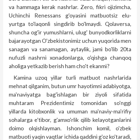
va hammaga kerak nashrlar. Zero, fikri ojizimcha,
Uchinchi Renessans g'oyasini matbuotsiz elu-
yurtga to'laqonli singdirib bo'lmaydi. Qolaversa,
shuncha og'ir yumushlarni, ulug' bunyodkorliklarni
bajarayotgan O'zbekistonimiz uchun yuqorida men
sanagan va sanamagan, aytaylik, jami bo'lib 20ta
nufuzli nashrni xonadonlarga, o'qishga chanqoq
aholiga yetkazib berish ham cho't ekanmi?
Kamina uzoq yillar turli matbuot nashrlarida
mehnat qilganim, butun umr hayotimni adabiyotga,
ma'naviyatga bag'ish­lagan bir ziyoli sifatida
muhtaram Prezidentimiz tomonidan so'nggi
yillarda kitobxonlik va umuman ma'naviy-ma'rifiy
sohalarga e'tibor, g'amxo'rlik qilib kelayotganlarini
doimo olqishlayman. Ishonchim komil, o'zbek
matbuoti yaqin vaqtlar ichida qaddini g'oz ko'taradi,