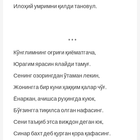
Илоҳий умримни қилди тановул.
* * *
Кўнглимнинг оғриғи қиёматгача,
Юрагим ярасин ялайди тамуғ.
Сенинг озорингдан ўтаман лекин,
Жонингга бир куни ҳаққим қалар чўғ.
Ёнаркан, ачишса руҳингда куюк,
Бўғзингга тиқилса олган нафасинг.
Сени таъқиб этса виждон деган юк,
Синар бахт деб қурган қора қафасинг.