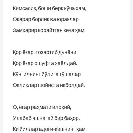
Кимсасиз, боши берк кўча ҳам,
Оқарар борлиқ ва юраклар
Замҳарир қорайтган кеча ҳам.
Қор ёғар, тозартиб дунёни
Қор ёғар ошуфта хаёлдай.
Кўнгилнинг йўлига тўшалар
Оқликлар шойиста иқболдай.
О, ёғар раҳмати илоҳий,
У сабаб яшнагай бир баҳор.
Ки йиллар адоғи-қишнинг ҳам,