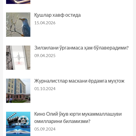
Қушлар хавф остида
15.04.2026
Зилзилани ўрганмаса ҳам бўлаверадими?
09.04.2025
Журналистлар маскани ёрдамга муҳтож
01.10.2024
Кино Олий ўқув юрти мукаммаллашуви
омилларини биламизми?
05.09.2024