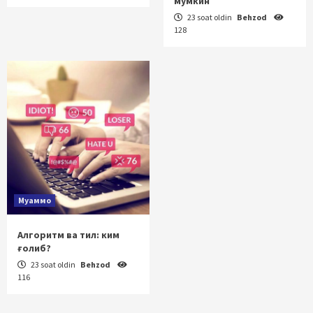
мумкин
23 soat oldin
Behzod
128
Муаммо
Алгоритм ва тил: ким
ғолиб?
23 soat oldin
Behzod
116