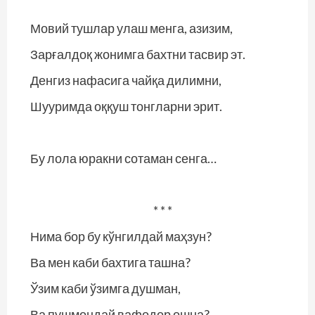
Мовий тушлар улаш менга, азизим,
Зарғалдоқ жонимга бахтни тасвир эт.
Денгиз нафасига чайқа дилимни,
Шууримда оққуш тонгларни эрит.
Бу лола юракни сотаман сенга…
* * *
Нима бор бу кўнгилдай маҳзун?
Ва мен каби бахтига ташна?
Ўзим каби ўзимга душман,
Ва пушмондай вафодор ошна?