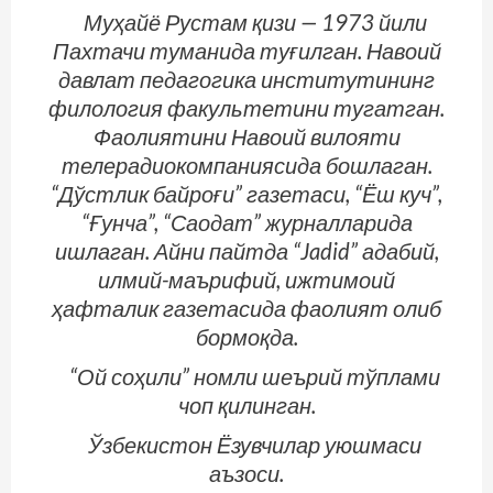
Муҳайё Рустам қизи — 1973 йили
Пахтачи туманида туғилган. Навоий
давлат педагогика институтининг
филология факультетини тугатган.
Фаолиятини Навоий вилояти
телерадиокомпаниясида бошлаган.
“Дўстлик байроғи” газетаси, “Ёш куч”,
“Ғунча”, “Саодат” журналларида
ишлаган. Айни пайт­да “Jadid” адабий,
илмий-маърифий, ижтимоий
ҳафталик газетасида фаолият олиб
бормоқда.
“Ой соҳили” номли шеърий тўплами
чоп қилинган.
Ўзбекистон Ёзувчилар уюшмаси
аъзоси.