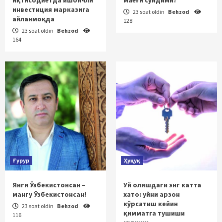
инвестиция марказига
23 soat oldin
Behzod
айланмоқда
128
23 soat oldin
Behzod
164
Ғурур
Ҳуқуқ
Янги Ўзбекистонсан –
Уй олишдаги энг катта
мангу Ўзбекистонсан!
хато: уйни арзон
кўрсатиш кейин
23 soat oldin
Behzod
қимматга тушиши
116