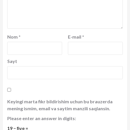
Nom
*
E-mail
*
Sayt
Keyingi marta fikr bildirishim uchun bu brauzerda
mening ismim, email va saytim manzili saqlansin.
Please enter an answer in digits:
19 − five =