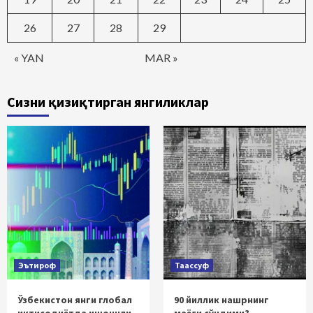
26
27
28
29
« YAN
MAR »
Сизни қизиқтирган янгиликлар
Эътироф
Таассуф
Ўзбекистон янги глобал
90 йиллик нашрнинг
иқтисодиётда ишончли
маёғи сўндими?