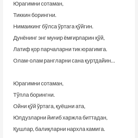
Юрагимни сотаман,
Тиккин борингни.
Нимаикинг бўлса ўртага қўйгин.
Дунёнинг энг мунир ёмғирларин қўй,
Латиф қор парчаларни тик юрагимга.
Олам-олам рангларни сана қуртдайин…
Юрагимни сотаман,
Тўпла борингни.
Ойни қўй ўртага, қуёшни ата,
Юлдузларни йиғиб харжла биттадан,
Қушлар, балиқларни нархла камига.