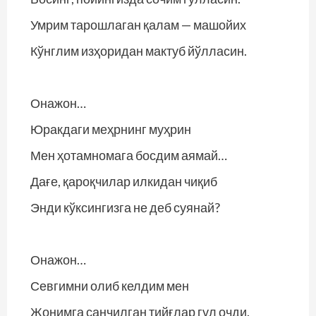
Умрим тарошлаган қалам — машойих
Кўнглим изҳоридан мактуб йўлласин.
Онажон…
Юракдаги меҳрнинг муҳрин
Мен ҳотамномага босдим аямай…
Дағе, қароқчилар илкидан чиқиб
Энди кўксингизга не деб суянай?
Онажон…
Севгимни олиб келдим мен
Жонимга санчилган тийғлар гул очди.