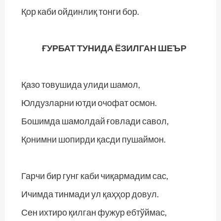
Қор каби ойдинлиқ тонги бор.
ҒУРБАТ ТУНИДА ЁЗИЛГАН ШЕЪР
Қазо товушида улиди шамол,
Юлдузларни ютди очофат осмон.
Бошимда шамолдай ғовлади савол,
Қонимни шопирди қасди пушаймон.
Гарчи бир гунг каби чиқармадим сас,
Ичимда тинмади ул қаҳҳор довул.
Сен ихтиро қилган фужур ебтўймас,