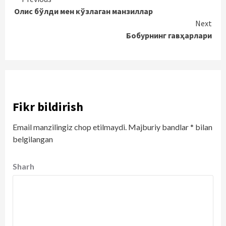
Continue
Олис бўлди мен кўзлаган манзиллар
Reading
Next
Бобурнинг гавҳарлари
Fikr bildirish
Email manzilingiz chop etilmaydi.
Majburiy bandlar
*
bilan
belgilangan
Sharh