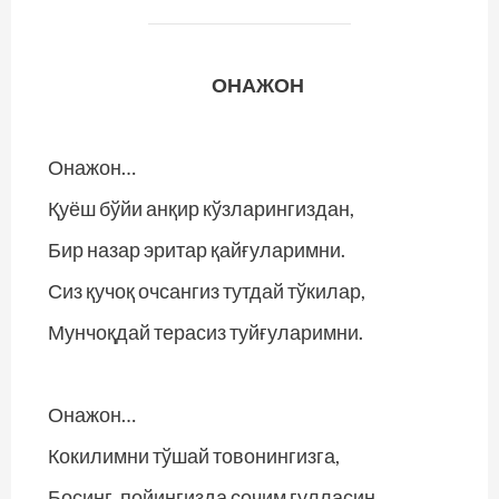
ОНАЖОН
Онажон…
Қуёш бўйи анқир кўзларингиздан,
Бир назар эритар қайғуларимни.
Сиз қучоқ очсангиз тутдай тўкилар,
Мунчоқдай терасиз туйғуларимни.
Онажон…
Кокилимни тўшай товонингизга,
Босинг, пойингизда сочим гулласин.