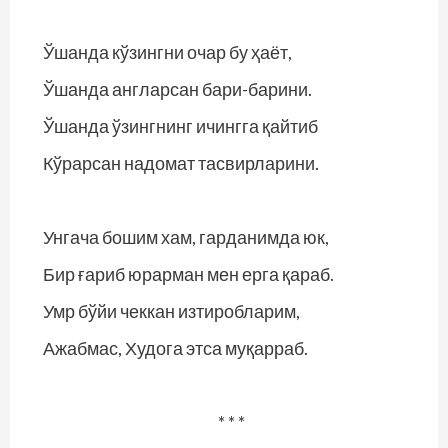
Ўшанда кўзингни очар бу ҳаёт,
Ўшанда англарсан бари-барини.
Ўшанда ўзингнинг ичингга қайтиб
Кўрарсан надомат тасвирларини.
Унгача бошим хам, гарданимда юк,
Бир ғариб юрарман мен ерга қараб.
Умр бўйи чеккан изтиробларим,
Ажабмас, Худога этса муқарраб.
* * *