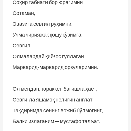
Соҳир табиати бор юрагимни
Сотаман,
Эвазига севгил руҳимни.
Учма чирияжак қошу кўзимга.
Севгил
Олмалардай қийғос гуллаган
Марварид-марварид орзуларимни.
Ол мендан, юрак ол, бағишла ҳаёт,
Севги-ла яшамоқ нелигин англат.
Тақдиримда сенинг вожиб бўлмоғинг,
Балки излаганим — мустафо талъат.