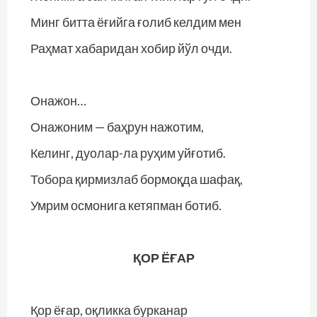
Минг битта ёғийга ғолиб келдим мен
Раҳмат хабаридан хобир йўл очди.
Онажон…
Онажоним — баҳрун нажотим,
Келинг, дуолар-ла руҳим уйғотиб.
Тобора қирмизлаб бормоқда шафақ,
Умрим осмонига кетяпман ботиб.
ҚОР ЁҒАР
Қор ёғар, оқликка бурканар