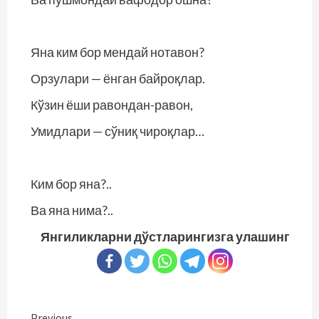
Яна ким бор мендай нотавон?
Орзулари — ёнган байроқлар.
Кўзин ёши равондан-равон,
Умидлари — сўниқ чироқлар…
Ким бор яна?..
Ва яна нима?..
Янгиликларни дўстларингизга улашинг
Previous