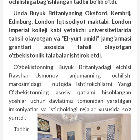
ochilishiga bag'ishlangan tadbir bo'lib o'tdi.
Unda Buyuk Britaniyaning Oksford, Kembrij,
Edinburg, London Iqtisodiyot maktabi, London
Imperial kolleji kabi yetakchi universitetlarida
tahsil olayotgan va “El-yurt umidi” jamg'armasi
grantlari asosida tahsil olayotgan
o'zbekistonlik talabalar ishtirok etdi.
O'zbekistonning Buyuk Brita­niyadagi elchisi
Ravshan Usmonov anjumanning ochilish
marosimidagi nutqida ishtirokchilarni Yangi
O'zbekistonning asosiy qatlami hisoblangan
yoshlar uchun davlatimiz tomonidan yaratilgan
imkoniyatlar va istiqboldagi rejalar xususida so'z
yuritdi.
Tadbir