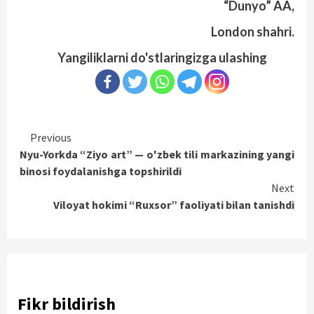
“Dunyo” AA,
London shahri.
Yangiliklarni do'stlaringizga ulashing
Continue
Previous
Nyu-Yorkda “Ziyo art” — o'zbek tili markazining yangi
Reading
binosi foydalanishga topshirildi
Next
Viloyat hokimi “Ruxsor” faoliyati bilan tanishdi
Fikr bildirish