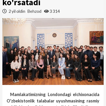
ko'rsatadi
2 yil oldin
Behzod
3 314
Mamlakatimizning Londondagi elchixonacida
O'zbekistonlik talabalar uyushmasining rasmiy