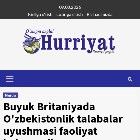
Skip
09.08.2026
to
Kirillga o'tish
Lotinga o'tish
Biz haqimizda
content
Primary
Menu
Mujda
Buyuk Britaniyada
O'zbekistonlik talabalar
uyushmasi faoliyat