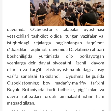
davomida O'zbekistonlik talabalar uyushmasi
yetakchilari tashkilot oldida turgan vazifalar va
istiqboldagi rejalarga bag'ishlangan taqdimot
o'tkazdilar. Taqdimot davomida Davlatimiz rahbari
boshchiligida yurtimizda olib borilayotgan
yoshlarga doir davlat siyosatini izchil davom
ettirish va targ'ib etish uyushma oldidagi asosiy
vazifa sanalishi ta'kidlandi. Uyushma kelgusida
O'zbekistonning boy madaniy-ma'rifiy tarixini
Buyuk Britaniyada turli tadbirlar, yig'ilishlar va
davra suhbatlari orqali ommalashtirishni ham
maqsad qilgan.