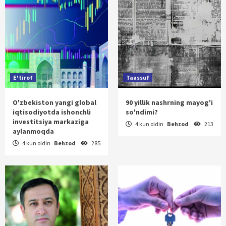
E'tirof
Taassuf
O'zbekiston yangi global
90 yillik nashrning mayog'i
iqtisodiyotda ishonchli
so'ndimi?
investitsiya markaziga
4 kun oldin
Behzod
213
aylanmoqda
4 kun oldin
Behzod
285