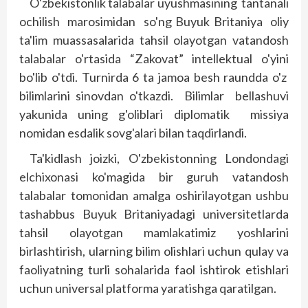
O'zbekistonlik talabalar uyushmasining tantanali
ochilish marosimidan so'ng Buyuk Britaniya oliy
ta'lim muassasalarida tahsil olayotgan vatandosh
talabalar o'rtasida “Zakovat” intellektual o'yi­­ni
bo'lib o'tdi. Turnirda 6 ta jamoa besh raundda o'z
bilimlarini sinovdan o'tkazdi. Bilimlar bellashuvi
yakunida uning g'oliblari dip­lomatik missiya
nomidan esdalik sovg'alari bilan taqdirlandi.
Ta'kidlash joizki, O'zbekistonning Londondagi
elchixonasi ko'magida bir guruh vatandosh
talabalar tomonidan amalga oshirilayotgan ushbu
tashabbus Buyuk Britaniyadagi universitetlarda
tahsil olayotgan mamlakatimiz yoshlarini
birlashtirish, ularning bilim olishlari uchun qulay va
faoliyatning turli sohalarida faol ishtirok etishlari
uchun universal platforma yaratishga qaratilgan.