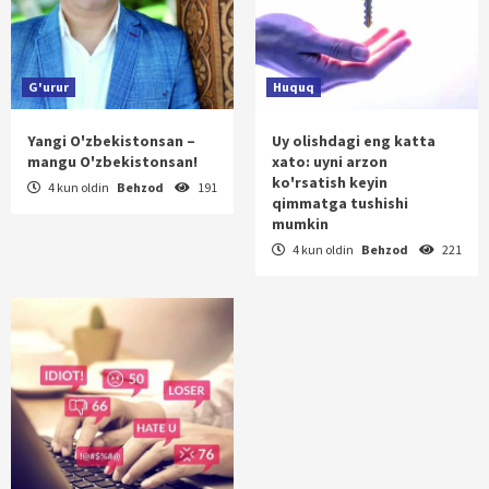
G'urur
Huquq
Yangi O'zbekistonsan –
Uy olishdagi eng katta
mangu O'zbekistonsan!
xato: uyni arzon
ko'rsatish keyin
4 kun oldin
Behzod
191
qimmatga tushishi
mumkin
4 kun oldin
Behzod
221