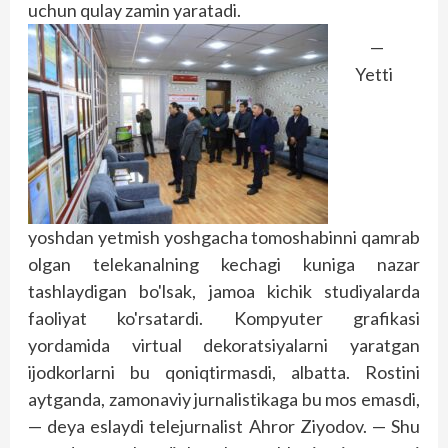
uchun qulay zamin yaratadi.
—
Yetti
yoshdan yetmish yoshgacha tomoshabinni qamrab
olgan telekanalning kechagi kuniga nazar
tashlaydigan bo'lsak, jamoa kichik studiyalarda
faoliyat ko'rsatardi. Kompyuter grafikasi
yordamida virtual dekoratsiyalarni yaratgan
ijodkorlarni bu qoniqtirmasdi, albatta. Rostini
aytganda, zamonaviy jurnalistikaga bu mos emasdi,
— deya eslaydi telejurnalist Ahror Ziyodov. — Shu