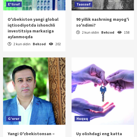
E'tirof
Taassuf
O'zbekiston yangi global
90 yillik nashrning mayog'i
iqtisodiyotda ishonchli
so'ndimi?
investitsiya markaziga
2 kun oldin
Behzod
158
aylanmoqda
2 kun oldin
Behzod
202
G'urur
Huquq
Yangi O'zbekistonsan –
Uy olishdagi eng katta