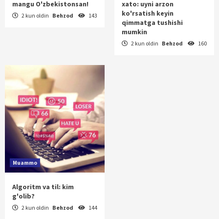
mangu O'zbekistonsan!
xato: uyni arzon
ko'rsatish keyin
2 kun oldin
Behzod
143
qimmatga tushishi
mumkin
2 kun oldin
Behzod
160
Muammo
Algoritm va til: kim
g'olib?
2 kun oldin
Behzod
144