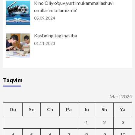
Kino Oliy o'quv yurti mukammallashuvi
omillarini bilamizmi?
05.09.2024
Kasbning tagi nasiba
01.11.2023
Taqvim
Mart 2024
Du
Se
Ch
Pa
Ju
Sh
Ya
1
2
3
4
5
6
7
8
9
10