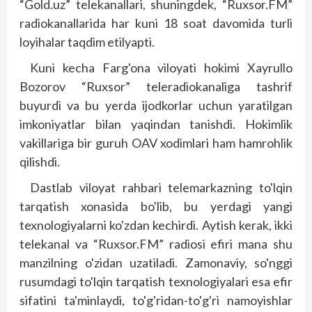
“Gold.uz” telekanallari, shuningdek, “Ruxsor.FM”
radiokanallarida har kuni 18 soat davomida turli
loyihalar taqdim etilyapti.
Kuni kecha Farg'ona viloyati hokimi Xayrullo
Bozorov “Ruxsor” teleradiokanaliga tashrif
buyurdi va bu yerda ijodkorlar uchun yaratilgan
imkoniyatlar bilan yaqindan tanishdi. Hokimlik
vakillariga bir guruh OAV xodimlari ham hamrohlik
qilishdi.
Dastlab viloyat rahbari telemarkazning to'lqin
tarqatish xonasida bo'lib, bu yerdagi yangi
texnologiyalarni ko'zdan kechirdi. Aytish kerak, ikki
telekanal va “Ruxsor.FM” radiosi efiri mana shu
manzilning o'zidan uzatiladi. Zamonaviy, so'nggi
rusumdagi to'lqin tarqatish texnologiyalari esa efir
sifatini ta'minlaydi, to'g'ridan-to'g'ri namoyishlar