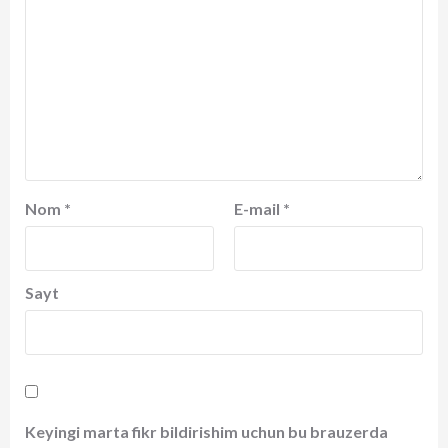
Nom
*
E-mail
*
Sayt
Keyingi marta fikr bildirishim uchun bu brauzerda