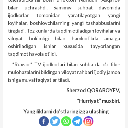
bilan uchrashdi. Samimiy suhbat davomida
ijodkorlar tomonidan yaratilayotgan yangi
loyihalar, boshlovchilarning yangi tashabbuslarini
tingladi. Tez kunlarda taqdim etiladigan loyihalar va
viloyat hokimligi bilan hamkorlikda amalga
oshiriladigan ishlar xususida tayyorlangan
taqdimot havola etildi.
“Ruxsor” TV ijodkorlari bilan suhbatda o'z fikr-
mulohazalarini bildirgan viloyat rahbari ijodiy jamoa
ishiga muvaffaqiyatlar tiladi.
Sherzod QORABOYEV,
“Hurriyat” muxbiri.
Yangiliklarni do'stlaringizga ulashing