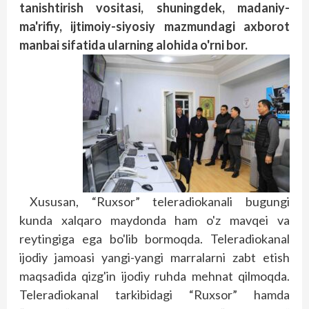
tanishtirish vositasi, shuningdek, madaniy-
ma'rifiy, ijtimoiy-siyosiy mazmundagi axborot
manbai sifatida ularning alohida o'rni bor.
Xususan, “Ruxsor” teleradiokanali bugungi
kunda xalqaro maydonda ham o'z mavqei va
reytingiga ega bo'lib bormoqda. Teleradiokanal
ijodiy jamoasi yangi-yangi marralarni zabt etish
maqsadida qizg'in ijodiy ruhda mehnat qilmoqda.
Teleradiokanal tarkibidagi “Ruxsor” hamda