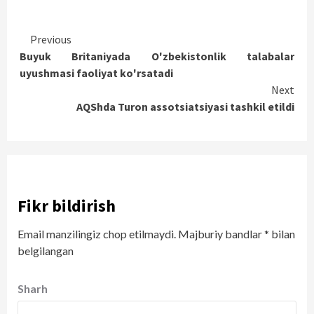
Continue
Previous
Buyuk Britaniyada O'zbekistonlik talabalar
Reading
uyushmasi faoliyat ko'rsatadi
Next
AQShda Turon assotsiatsiyasi tashkil etildi
Fikr bildirish
Email manzilingiz chop etilmaydi.
Majburiy bandlar
*
bilan
belgilangan
Sharh