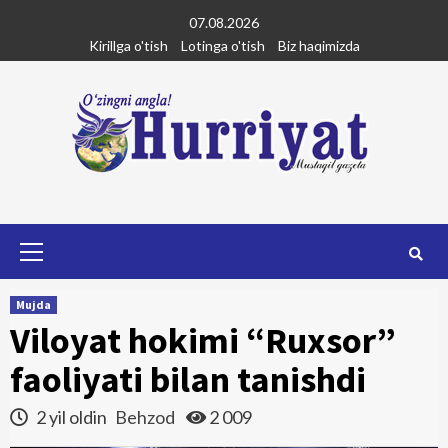
Skip
07.08.2026
to
Kirillga o'tish
Lotinga o'tish
Biz haqimizda
content
Primary
Menu
Mujda
Viloyat hokimi “Ruxsor”
faoliyati bilan tanishdi
2 yil oldin
Behzod
2 009