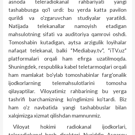
asnoda teleradiokanal rahbariyati yangi
tashabbusga qo'l urdi: bu yerda katta pavilon
qurildi va o'zgaruvchan studiyalar yaratildi.
Natijada telekanallar namoyish etadigan
mahsulotning sifati va auditoriya qamrovi oshdi.
Tomoshabin kutadigan, aytsa arzigulik loyihalar
nafaqat telekanal, balki “Mediabay.tv”, “iTV.uz”
platformalari orqali ham efirga uzatilmoqda.
Shuningdek, respublika kabel teletarmoqlari orqali
ham mamlakat bo'ylab tomoshabinlar farg'onalik
ijodkorlarning telemahsulotlarini tomosha
qilayaptilar. Viloyatimiz rahbarining bu yerga
tashrifi barchamizning ko'nglimizni ko'tardi. Biz
ham o'z navbatida yangi tashabbuslar bilan
xalqimizga xizmat qilishdan mamnunmiz.
Viloyat hokimi radiokanal ijodkorlari,
teleradiokanal bosh direktori Nuriddin Asqarov