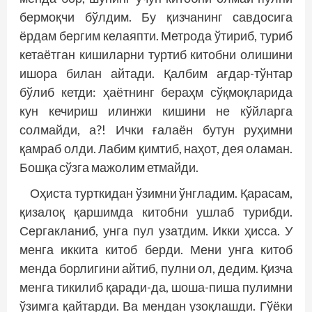
бермоқчи бўлдим. Бу қизчанинг савдосига
ёрдам бергим келаяпти. Метрода ўтириб, туриб
кетаётган кишиларни туртиб китобни олишини
ишора билан айтади. Қалбим ағдар-тўнтар
бўлиб кетди: ҳаётнинг бераҳм сўқмоқларида
кун кечириш илинжи кишини не кўйларга
солмайди, а?! Ички ғалаён бутун руҳимни
қамраб олди. Лабим қимтиб, наҳот, дея оламан.
Бошқа сўзга мажолим етмайди.
Оҳиста турткидан ўзимни ўнгладим. Қарасам,
қизалоқ қаршимда китобни ушлаб турибди.
Сергакланиб, унга пул узатдим. Икки ҳисса. У
менга иккита китоб берди. Мени унга китоб
менда борлигини айтиб, пулни ол, дедим. Қизча
менга тикилиб қаради-да, шоша-пиша пулимни
ўзимга қайтарди. Ва мендан узоқлашди. Гўёки