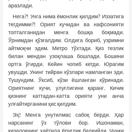
аразлади.
Нега?! Унга нима ёмонлик қилдим? Иззатига
тегдимми?! Орият кучидан ва нафсонияти
топталганидан менга бошқа боқмади.
Ўрнимдан қўзғалдим. Олдига бориб, узримни
айтмоқчи эдим. Метро тўхтади. Қиз тезлик
билан мендан узоқлаша бошлади. Бошини
ортга ўгирди. Кейин чопиб кетди. Юрагим
увушди. Унинг тийран кўзлари намланган эди.
Тушундим. Ўксиб, кўзи ёшланган кўринади.
Ориятнинг кучи, улуғлигини қаранг. Кичик
қизнинг каттадан-катта орияти уни анча
улғайтирганини ҳис қилдим.
Эҳ! Менга унутилмас сабоқ берди. Ҳар
нарсанинг ўз тўлови бор. Ишонаман,
қизалоқнинг ҳаётида ёруғлик балқийди. Чунки