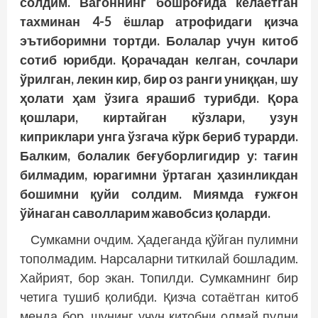
солдим. Вагоннинг бошроғида келаётган
тахминан 4-5 ёшлар атрофидаги қизча
эътиборимни тортди. Болалар учун китоб
сотиб юрибди. Қорачадан келган, сочлари
ўрилган, лекин кир, бир оз ранги униққан, шу
ҳолати ҳам ўзига ярашиб турибди. Қора
қошлари, киртайган кўзлари, узун
киприклари унга ўзгача кўрк бериб турарди.
Балким, болалик беғуборлигидир у: тағин
билмадим, юрагимни ўртаган ҳазинликдан
бошимни қуйи солдим. Миямда ғужғон
ўйнаган саволларим жавобсиз қоларди.
Сумкамни очдим. Ҳадеганда қўйган пулимни
тополмадим. Нарсаларни титкилай бошладим.
Хайрият, бор экан. Топилди. Сумкамнинг бир
четига тушиб қолибди. Қизча сотаётган китоб
менда бор, шунинг учун китобни олмай пулни