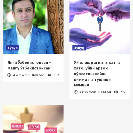
Ғурур
Ҳуқуқ
Янги Ўзбекистонсан –
Уй олишдаги энг катта
мангу Ўзбекистонсан!
хато: уйни арзон
кўрсатиш кейин
4 kun oldin
Behzod
192
қимматга тушиши
мумкин
4 kun oldin
Behzod
222