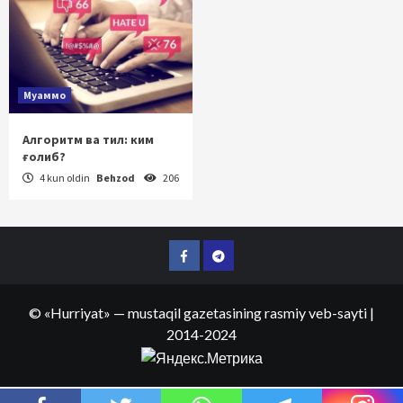
Муаммо
Алгоритм ва тил: ким
ғолиб?
4 kun oldin
Behzod
206
Facebook
Telegram
©
«Hurriyat»
— mustaqil gazetasining rasmiy veb-sayti
|
2014-2024