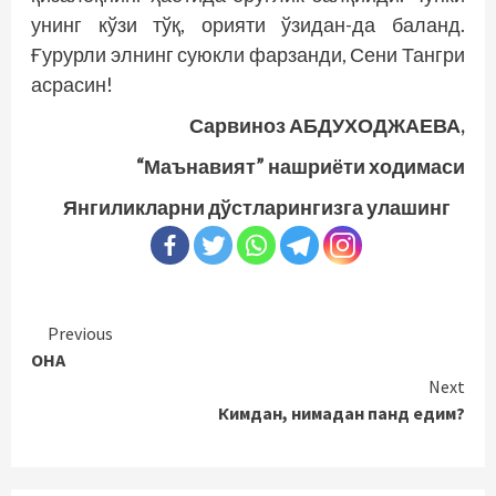
унинг кўзи тўқ, орияти ўзидан-да баланд.
Ғурурли элнинг суюкли фарзанди, Сени Тангри
асрасин!
Сарвиноз АБДУХОДЖАЕВА,
“Маънавият” нашриёти ходимаси
Янгиликларни дўстларингизга улашинг
Continue
Previous
ОНА
Reading
Next
Кимдан, нимадан панд едим?