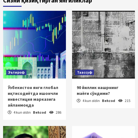
Сизни қизиқтирган янгиликлар
Эътироф
Таассуф
Ўзбекистон янги глобал
90 йиллик нашрнинг
иқтисодиётда ишончли
маёғи сўндими?
инвестиция марказига
4 kun oldin
Behzod
215
айланмоқда
4 kun oldin
Behzod
286