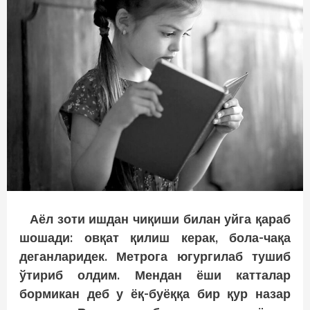
Аёл зоти ишдан чиқиши билан уйга қараб
шошади: овқат қилиш керак, бола-чақа
деганларидек. Метрога югургилаб тушиб
ўтириб олдим. Мендан ёши катталар
бормикан деб у ёқ-буёққа бир қур назар