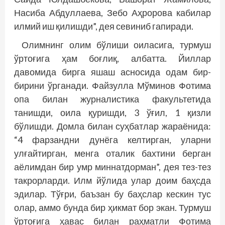
Насиба Абдуллаева, Зебо Аҳророва кабилар
илмий иш қилишди”, дея севиниб гапиради.
Олимнинг олим бўлиши оиласига, турмуш
ўртоғига ҳам боғлиқ, албатта. Йиллар
давомида бирга яшаш асносида одам бир-
бирини ўрганади. Файзулла Мўминов Фотима
опа билан журналистика факультетида
танишди, оила қуришди, 3 ўғил, 1 қизли
бўлишди. Домла билан суҳбатлар жараёнида:
“4 фарзандни дунёга келтирган, уларни
улғайтирган, менга оталик бахтини берган
аёлимдан бир умр миннатдорман”, дея тез-тез
такрорларди. Илм йўлида улар доим баҳсда
эдилар. Тўғри, баъзан бу баҳслар кескин тус
олар, аммо бунда бир ҳикмат бор экан. Турмуш
ўртоғига ҳавас билан раҳматли Фотима