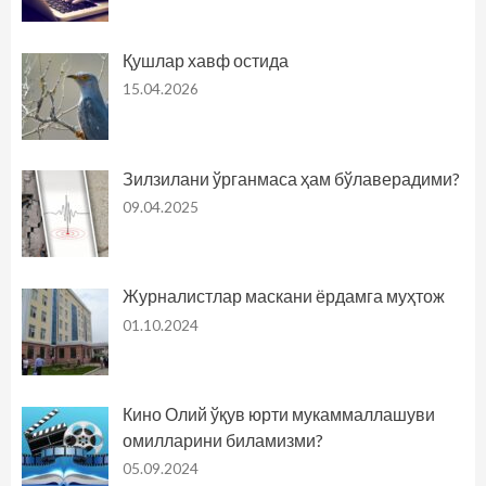
Қушлар хавф остида
15.04.2026
Зилзилани ўрганмаса ҳам бўлаверадими?
09.04.2025
Журналистлар маскани ёрдамга муҳтож
01.10.2024
Кино Олий ўқув юрти мукаммаллашуви
омилларини биламизми?
05.09.2024