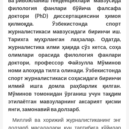
ва ривожланиш тенденциялари” мавзусида
филология фанлари бўйича фалсафа
доктори (PhD) диссертациясини ҳимоя
қилмоқда. Ўзбекистонда спорт
журналистикаси мавзусидаги биринчи иш.
Тарихга муҳрланган лаҳзалар. Одатда,
журналистика илми ҳақида сўз кетса, соҳа
олимлари орасида филология фанлари
доктори, профессор Файзулла Мўминов
номи алоҳида тилга олинади. Ўзбекистонда
спорт журналистикаси соҳасидаги биринчи
илмий ишга домла раҳбарлик қилган.
Мўминов томонидан ўрганиш учун тақдим
этилаётган мавзуларнинг аксарият қисми
янги, замонавий ва долзарб.
Миллий ва хорижий журналистиканинг энг
долзарб масалалари кун тартибига қўйилар