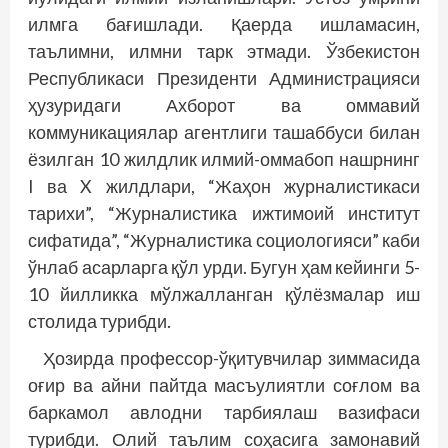
илм­­га бағишлади. Қаерда ишламасин,
таълимни, илмни тарк этмади. Ўзбекистон
Республикаси Президенти Администрацияси
ҳузуридаги Ахборот ва оммавий
коммуникациялар агентлиги ташаб­буси билан
ёзилган 10 жилдлик илмий-оммабоп нашрнинг
I ва X жилдлари, “Жаҳон журналистикаси
тарихи”, “Журналис­тика ижтимоий институт
сифатида”, “Журналис­тика социологияси” каби
ўнлаб асарларга қўл урди. Бугун ҳам кейинги 5-
10 йилликка мўлжалланган қўлёзмалар иш
столида турибди.
Ҳозирда профессор-ўқитувчилар зиммасида
оғир ва айни пайтда масъулиятли соғлом ва
баркамол авлодни тарбиялаш вазифаси
турибди. Олий таълим соҳасига замонавий