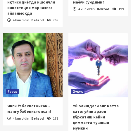
иқтисодиётда ишончли
маёғи сўндими?
инвестиция марказига
4 kun oldin
Behzod
199
айланмоқда
4 kun oldin
Behzod
269
Ғурур
Ҳуқуқ
Янги Ўзбекистонсан –
Уй олишдаги энг катта
мангу Ўзбекистонсан!
хато: уйни арзон
кўрсатиш кейин
4 kun oldin
Behzod
179
қимматга тушиши
мумкин