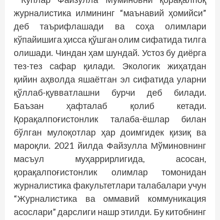
журналистика илмининг “маънавий ҳомийси”
деб таърифлашади ва соҳа олимлари
кўпайишига ҳисса қўшган олим сифатида тилга
олишади. Чиндан ҳам шундай. Устоз бу диёрга
тез-тез сафар қилади. Экологик жиҳатдан
қийин аҳволда яшаётган эл сифатида уларни
қўллаб-қувватлашни бурчи деб билади.
Баъзан ҳафталаб қолиб кетади.
Қорақалпоғистонлик талаба-ёшлар билан
бўлган мулоқотлар ҳар доимгидек қизиқ ва
мароқли. 2021 йилда Файзулла Мўминовнинг
масъул муҳаррирлигида, асосан,
қорақалпоғистонлик олимлар томонидан
журналистика факультетлари талабалари учун
“Журналистика ва оммавий коммуникация
асослари” дарслиги нашр этилди. Бу китобнинг