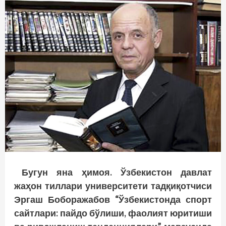
Бугун яна ҳимоя. Ўзбекистон давлат
жаҳон тиллари университети тадқиқотчиси
Эргаш Боборажабов “Ўзбекистонда спорт
сайтлари: пайдо бўлиши, фаолият юритиши