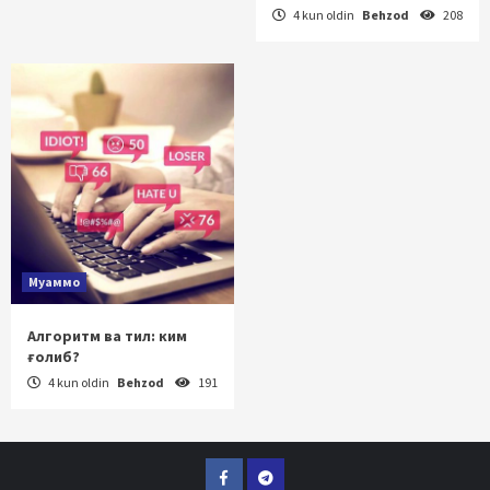
4 kun oldin
Behzod
208
Муаммо
Алгоритм ва тил: ким
ғолиб?
4 kun oldin
Behzod
191
Facebook
Telegram