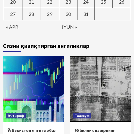
20
21
22
23
24
25
26
27
28
29
30
31
« APR
IYUN »
Сизни қизиқтирган янгиликлар
Эътироф
Таассуф
Ўзбекистон янги глобал
90 йиллик нашрнинг