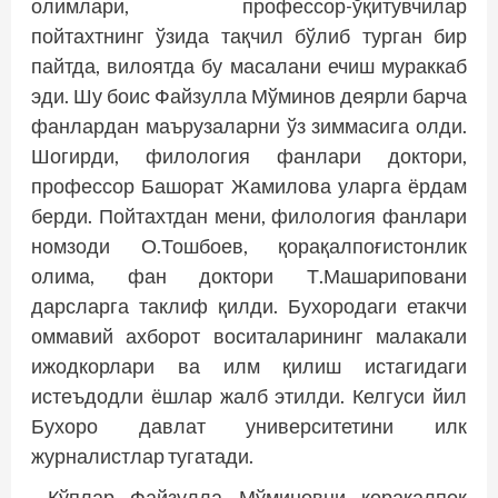
олимлари, профессор-ўқитувчилар
пойтахтнинг ўзида тақчил бўлиб турган бир
пайтда, вилоятда бу масалани ечиш мураккаб
эди. Шу боис Файзулла Мўминов деярли барча
фанлардан маърузаларни ўз зиммасига олди.
Шогирди, филология фанлари доктори,
профессор Башорат Жамилова уларга ёрдам
берди. Пойтахтдан мени, филология фанлари
номзоди О.Тошбоев, қорақалпоғистонлик
олима, фан доктори Т.Машариповани
дарсларга таклиф қилди. Бухородаги етакчи
оммавий ахборот воситаларининг малакали
ижодкорлари ва илм қилиш истагидаги
истеъдодли ёшлар жалб этилди. Келгуси йил
Бухоро давлат университетини илк
журналистлар тугатади.
Кўплар Файзулла Мўминовни қорақалпоқ