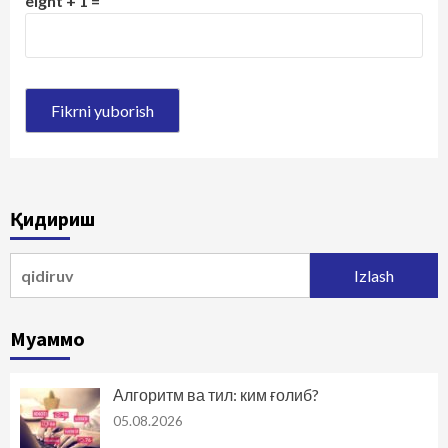
eight + 1 =
Қидириш
Qidirshish:
Муаммо
Алгоритм ва тил: ким ғолиб?
05.08.2026