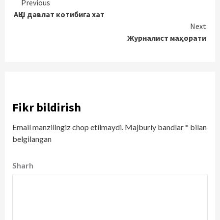
Continue
Previous
АҚШ давлат котибига хат
Reading
Next
Журналист маҳорати
Fikr bildirish
Email manzilingiz chop etilmaydi.
Majburiy bandlar
*
bilan
belgilangan
Sharh