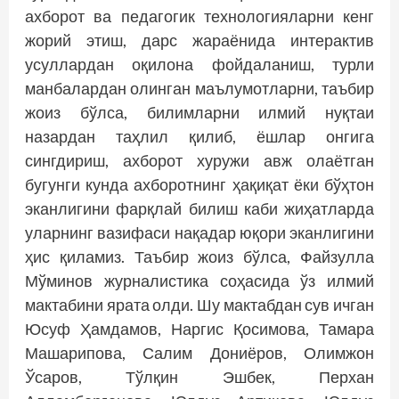
ахборот ва педагогик технологияларни кенг
жорий этиш, дарс жараёнида интерактив
усуллардан оқилона фойдаланиш, турли
манбалардан олинган маълумотларни, таъбир
жоиз бўлса, билимларни илмий нуқтаи
назардан таҳлил қилиб, ёшлар онгига
сингдириш, ахборот хуружи авж олаётган
бугунги кунда ахборотнинг ҳақиқат ёки бўҳтон
эканлигини фарқлай билиш каби жиҳатларда
уларнинг вазифаси нақадар юқори эканлигини
ҳис қиламиз. Таъбир жоиз бўлса, Файзулла
Мўминов журналистика соҳасида ўз илмий
мактабини ярата олди. Шу мактабдан сув ичган
Юсуф Ҳамдамов, Наргис Қосимова, Тамара
Машарипова, Салим Дониёров, Олимжон
Ўсаров, Тўлқин Эшбек, Перхан