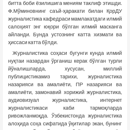
битта боби ёзилишига мениям таклиф этишди.
Ф.Мўминовнинг саъй-ҳаракати билан ҚорДУ
журналистика кафедраси мамлакатдаги илмий
салоҳият энг юқори бўлган илмий масканга
айланди. Бунда устознинг катта хизмати ва
ҳиссаси катта бўлди.
Журналистика соҳаси бугунги кунда илмий
нуқтаи назардан ўрганиш керак бўлган турли
йўналишларда, хусусан, миллий
публицистикамиз тарихи, журналистика
назарияси ва амалиёти, ПР назарияси ва
амалиёти, замонавий хорижий журналистика,
аудиовизуал журналистика, интернет
журналистикаси каби тармоқларда
ривожланмоқда. Ўзбекистонда журналистика
алоҳида соҳа сифатида ўқитилар экан, бунинг