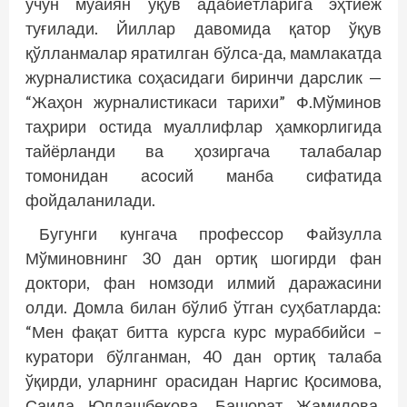
учун муайян ўқув адабиётларига эҳтиёж
туғилади. Йиллар давомида қатор ўқув
қўлланмалар яратилган бўлса-да, мамлакатда
журналистика соҳасидаги биринчи дарслик —
“Жаҳон журналистикаси тарихи” Ф.Мўминов
таҳрири остида муаллифлар ҳамкорлигида
тайёрланди ва ҳозиргача талабалар
томонидан асосий манба сифатида
фойдаланилади.
Бугунги кунгача профессор Файзулла
Мўминовнинг 30 дан ортиқ шогирди фан
доктори, фан номзоди илмий даражасини
олди. Домла билан бўлиб ўтган суҳбатларда:
“Мен фақат битта курсга курс мураббийси –
куратори бўлганман, 40 дан ортиқ талаба
ўқирди, уларнинг орасидан Наргис Қосимова,
Саида Юлдашбекова, Башорат Жамилова,