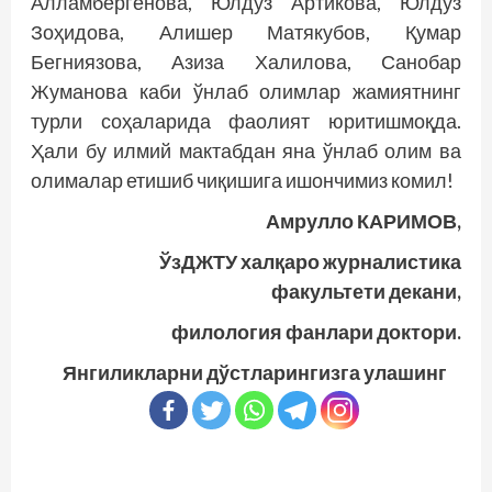
Алламбергенова, Юлдуз Артикова, Юлдуз
Зоҳидова, Алишер Матякубов, Қумар
Бегниязова, Азиза Халилова, Санобар
Жуманова каби ўнлаб олимлар жамиятнинг
турли соҳаларида фаолият юритишмоқда.
Ҳали бу илмий мактабдан яна ўнлаб олим ва
олималар етишиб чиқишига ишончимиз комил!
Амрулло КАРИМОВ,
ЎзДЖТУ халқаро журналистика
факультети декани,
филология фанлари доктори.
Янгиликларни дўстларингизга улашинг