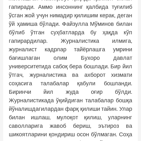
гапиради. Аммо инсоннинг қалбида туғилиб
ўсган жой учун нимадир қилишим керак, деган
ўй ҳамиша бўлади. Файзулла Мўминов билан
бўлиб ўтган суҳбатларда бу ҳақда кўп
гапирардилар. Журналистика илмига,
журналист кадрлар тайёрлашга умрини
бағишлаган олим Бухоро давлат
университетида сабоқ бера бошлади. Бир йил
ўтгач, журналистика ва ахборот хизмати
соҳасига талабалар қабули бошланди.
Биринчи йил жуда оғир бўлди.
Журналистикада ўқийдиган талабалар бошқа
йўналишдагилардан фарқ қилиши тайин. Улар
билан ишлаш, мулоқот қилиш, уларнинг
саволларига жавоб бериш, эътироз ва
шикоятларини қондириш осон бўлмаган. Соҳа