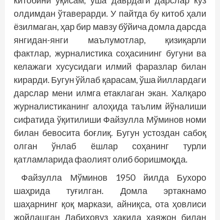
китобини ўқисам, ўша даврдаги дарслар кўз
олдимдан ўтаверарди. У пайтда бу китоб ҳали
ёзилмаган, ҳар бир мавзу бў­йича домла дарсда
янгидан-янги маълумотлар, қизиқарли
фактлар, журналистика соҳасининг бугуни ва
келажаги хусусидаги илмий фаразлар билан
кирарди. Бугун ўйлаб қарасам, ўша йиллардаги
дарслар мени илмга етаклаган экан. Халқаро
журналистиканинг алоҳида таълим йўналиши
сифатида ўқитилиши Файзулла Мўминов номи
билан бевосита боғлиқ. Бугун устоздан сабоқ
олган ўнлаб ёшлар соҳанинг турли
қатламларида фаолият олиб боришмоқда.
Файзулла Мўминов 1950 йилда Бухоро
шаҳрида туғилган. Домла эртакнамо
шаҳарнинг қоқ маркази, айниқса, ота ҳовлиси
жойлашган Лабиҳовуз ҳақида ҳаяжон билан