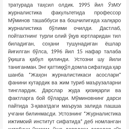
тратурада таҳсил олдик. 1995 йил ЎзМУ
журналис­тика факультетида профессор
Мўминов ташаб­буси ва бошчилигида халқаро
журналис­тика бўлими очилди. Дастлаб,
пойтахтнинг турли олий ўқув юртларидан тил
биладиган, соҳани тушунадиган ёшлар
йиғилган бўлса, 1996 йил 15 нафар талаба
ўқишга қабул қилинди. Устозни шу йили
таниганман. Энг қаттиққўл домла сифатида ҳар
шанба “Жаҳон журналистикаси асослари”
фанини кутардик ва жим туриб маърузаларни
тинглардик. Дарслар жуда қизиқарли ва
фактларга бой бўларди. Мўминовнинг дарси
пайтида 3-қаватдаги маъруза залида пашша
учгани билинмасди. Устознинг “Журналистика
ижтимоий институт сифатида” деб номланган