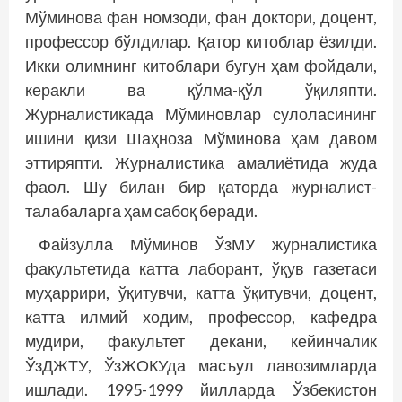
Мўминова фан номзоди, фан доктори, доцент,
профессор бўлдилар. Қатор китоблар ёзилди.
Икки олимнинг китоблари бугун ҳам фойдали,
керакли ва қўлма-қўл ўқиляпти.
Журналистикада Мўминовлар сулоласининг
ишини қизи Шаҳноза Мўминова ҳам давом
эттиряпти. Журналистика амалиётида жуда
фаол. Шу билан бир қаторда журналист-
талабаларга ҳам сабоқ беради.
Файзулла Мўминов ЎзМУ журналистика
факультетида катта лаборант, ўқув газетаси
муҳаррири, ўқитувчи, катта ўқитувчи, доцент,
катта илмий ходим, профессор, кафедра
мудири, факультет декани, кейинчалик
ЎзДЖТУ, ЎзЖОКУда масъул лавозимларда
ишлади. 1995-1999 йилларда Ўзбекистон