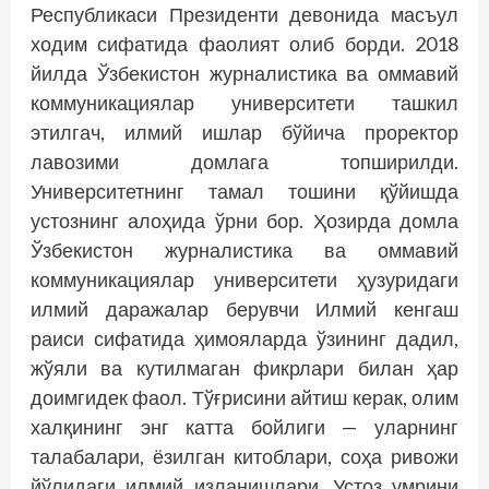
Республикаси Президенти девонида масъул
ходим сифатида фаолият олиб борди. 2018
йилда Ўзбекистон журналистика ва оммавий
коммуникациялар университети ташкил
этилгач, илмий ишлар бўйича проректор
лавозими домлага топширилди.
Университетнинг тамал тошини қўйишда
устознинг алоҳида ўрни бор. Ҳозирда домла
Ўзбекистон журналистика ва оммавий
коммуникациялар университети ҳузуридаги
илмий даражалар берувчи Илмий кенгаш
раиси сифатида ҳимояларда ўзининг дадил,
жўяли ва кутилмаган фикрлари билан ҳар
доимгидек фаол. Тўғрисини айтиш керак, олим
халқининг энг катта бойлиги — уларнинг
талабалари, ёзилган китоблари, соҳа ривожи
йўлидаги илмий изланишлари. Устоз умрини