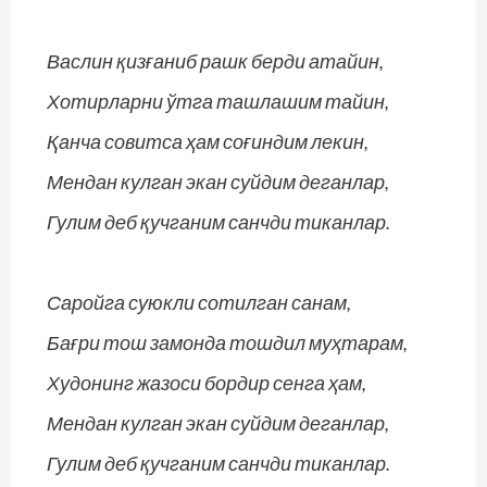
Васлин қизғаниб рашк берди атайин,
Хотирларни ўтга ташлашим тайин,
Қанча совитса ҳам соғиндим лекин,
Мендан кулган экан суйдим деганлар,
Гулим деб қучганим санчди тиканлар.
Саройга суюкли сотилган санам,
Бағри тош замонда тошдил муҳтарам,
Худонинг жазоси бордир сенга ҳам,
Мендан кулган экан суйдим деганлар,
Гулим деб қучганим санчди тиканлар.