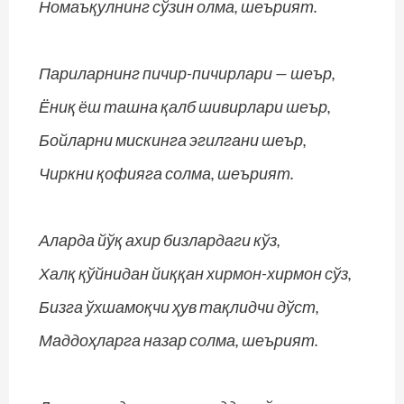
Номаъқулнинг сўзин олма, шеърият.
Париларнинг пичир-пичирлари — шеър,
Ёниқ ёш ташна қалб шивирлари шеър,
Бойларни мискинга эгилгани шеър,
Чиркни қофияга солма, шеърият.
Аларда йўқ ахир бизлардаги кўз,
Халқ қўйнидан йиққан хирмон-хирмон сўз,
Бизга ўхшамоқчи ҳув тақлидчи дўст,
Маддоҳларга назар солма, шеърият.