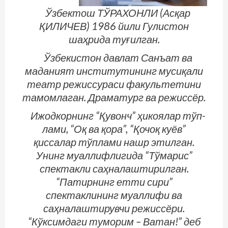
Ўзбектош ТЎРАХОНЛИ (Асқар
ҚИЛИЧЕВ) 1986 йили Гулистон
шаҳрида туғилган.
Ўзбекистон давлат Санъат ва
маданият институтининг мусиқали
театр режиссураси факультетини
тамомлаган. Драматург ва режиссёр.
Ижодкорнинг “Қувонч” ҳикоялар тўп­
лами, “Оқ ва қора”, “Қочоқ куёв”
қиссалар тўплами нашр этилган.
Унинг муаллифлигида “Тўмарис”
спектакли саҳналаштирилган.
“Патирнинг етти сири”
спектаклининг муаллифи ва
саҳналаштирувчи режиссёри.
“Кўксимдаги туморим – Ватан!” деб