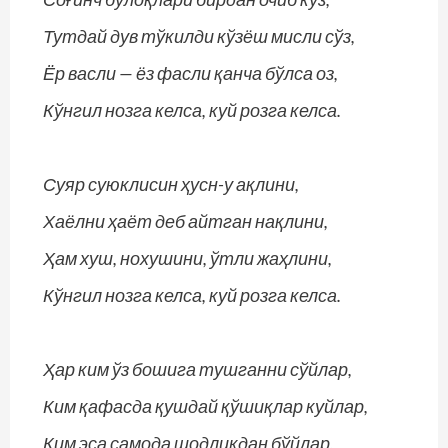
Тутдай дув тўкилди кўзёш мисли сўз,
Ёр васли — ёз фасли қанча бўлса оз,
Кўнгил нозга келса, куй розга келса.
Суяр суюклисин ҳусн-у ақлини,
Хаёлни ҳаёт деб айтган нақлини,
Ҳам хуш, нохушини, ўтли жаҳлини,
Кўнгил нозга келса, куй розга келса.
Ҳар ким ўз бошига тушганни сўйлар,
Ким қафасда қушдай қўшиқлар куйлар,
Ким эса самода шодликдан бўйлар,