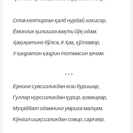
Олов келтирган қалб нурдай хокисор,
Ёмонлик қилишга вақти йўқ одам.
Ҳақиқатинг бўлса, ё Ҳақ, қўллавор,
У қаҳратон қаҳрин тотмасин ҳечам.
* * *
Ернинг сувсизликдан юзи буришар,
Гуллар нурсизликдан қурир, қовжирар,
Муҳаббат одамнинг умрига малҳам,
Кўнгил ишқсизликдан совир, сарғаяр.