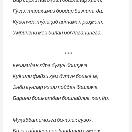
Гўзал тарихимиз бордир бизнинг-да,
Қувончда тўлиқиб айтаман раҳмат,
Умрингни мен билан боғлаганингга.
* * *
Кечагидан кўра бугун бошқача,
Қуёшли файзи ҳам бутун бошқача,
Энди кунлар яхши пойдан бошгача,
Барини бошқатдан бошлайлик, кел, ёр.
Муҳаббатимизга болалик гувоҳ,
Бизни айирганлар бандалар гумроҳ,