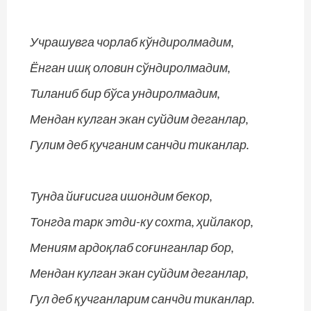
Учрашувга чорлаб кўндиролмадим,
Ёнган ишқ оловин сўндиролмадим,
Тиланиб бир бўса ундиролмадим,
Мендан кулган экан суйдим деганлар,
Гулим деб қучганим санчди тиканлар.
Тунда йиғисига ишондим бекор,
Тонгда тарк этди-ку сохта, ҳийлакор,
Мениям ардоқлаб соғинганлар бор,
Мендан кулган экан суйдим деганлар,
Гул деб қучганларим санчди тиканлар.