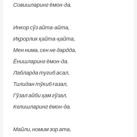
Совишларинг ёмон-да.
Инкор сўз айта-айта,
Иқрорлик қайта-қайта,
Мен нима, сен не дардда,
Ёнишларинг ёмон-да.
Лабларда тугиб асал,
Тилидан тўкиб ғазал,
Гўзал айби ҳам гўзал,
Келишларинг ёмон-да.
Майли, номим зор ата,