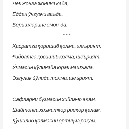
Лек жонга жонинг қада,
Ёддан ўчгувчи ваъда,
Беришларинг ёмон-да.
* * *
Ҳасратга қоришиб қолма, шеърият,
Ғийбатга қовишиб қолма, шеърият,
Ўчмасин қўлингда юрак машъала,
Эзгулик йўлида толма, шеърият.
Сафларни бузмасин ҳийла-ю алам,
Шайтонга хизматкор риёкор қалам,
Қўшилиб қолмасин ортиқча рақам,