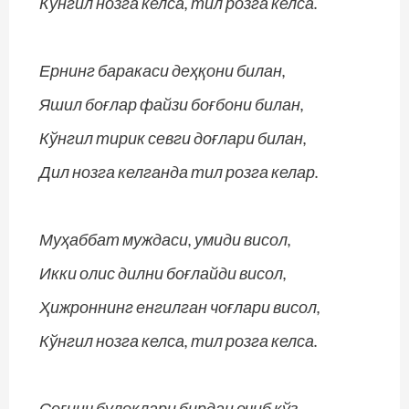
Кўнгил нозга келса, тил розга келса.
Ернинг баракаси деҳқони билан,
Яшил боғлар файзи боғбони билан,
Кўнгил тирик севги доғлари билан,
Дил нозга келганда тил розга келар.
Муҳаббат муждаси, умиди висол,
Икки олис дилни боғлайди висол,
Ҳижроннинг енгилган чоғлари висол,
Кўнгил нозга келса, тил розга келса.
Соғинч булоқлари бирдан очиб кўз,