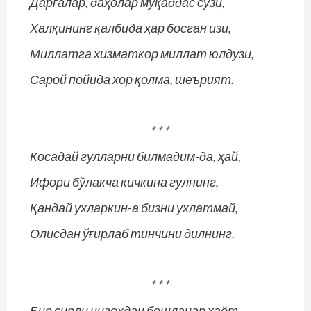
Дарғалар, даҳолар муқаддас сўзи,
Халқининг қалбида ҳар босган изи,
Миллатга хизматкор миллат юлдузи,
Сарой пойида хор қолма, шеърият.
* * *
Косадай гулларни билмадим-да, ҳай,
Ифори бўлакча кичкина гулнинг,
Қандай ухларкин-а бизни ухлатмай,
Олисдан ўғирлаб тинчини дилнинг.
* * *
Бир сирли нигоҳдан бошланар ҳаёт,