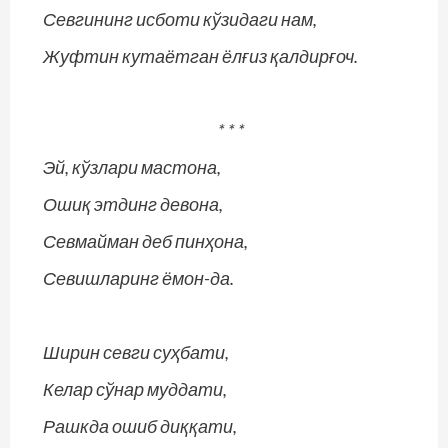
Севгининг исботи кўзидаги нам,
Жуфтин кутаётган ёлғиз қалдирғоч.
* * *
Эй, кўзлари мастона,
Ошиқ этдинг девона,
Севмайман деб пинҳона,
Севишларинг ёмон-да.
Ширин севги суҳбати,
Келар сўнар муддати,
Рашкда ошиб диққати,