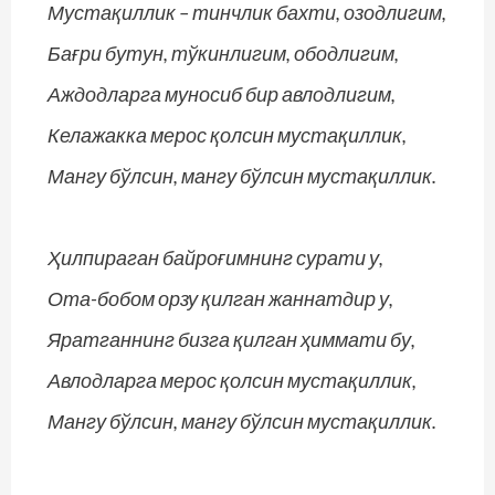
Мустақиллик – тинчлик бахти, озодлигим,
Бағри бутун, тўкинлигим, ободлигим,
Аждодларга муносиб бир авлодлигим,
Келажакка мерос қолсин мустақиллик,
Мангу бўлсин, мангу бўлсин мустақиллик.
Ҳилпираган байроғимнинг сурати у,
Ота-бобом орзу қилган жаннатдир у,
Яратганнинг бизга қилган ҳиммати бу,
Авлодларга мерос қолсин мустақиллик,
Мангу бўлсин, мангу бўлсин мустақиллик.