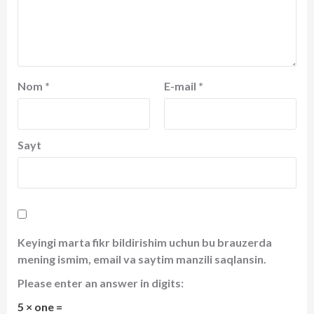
Nom
*
E-mail
*
Sayt
Keyingi marta fikr bildirishim uchun bu brauzerda
mening ismim, email va saytim manzili saqlansin.
Please enter an answer in digits:
5 × one =