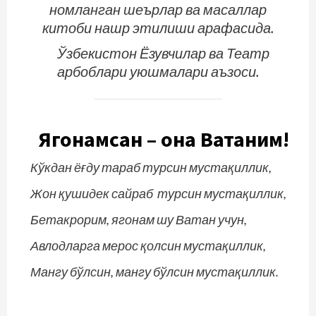
номланган шеърлар ва масаллар
китоби нашр этилиши арафасида.
Ўзбекистон Ёзувчилар ва Театр
арбоблари уюшмалари аъзоси.
Ягонамсан –
она Ватаним!
Кўкдан ёғду тараб турсин мустақиллик,
Жон қушидек сайраб турсин мустақиллик,
Бетакрорим, ягонам шу Ватан учун,
Авлодларга мерос қолсин мустақиллик,
Мангу бўлсин, мангу бўлсин мустақиллик.