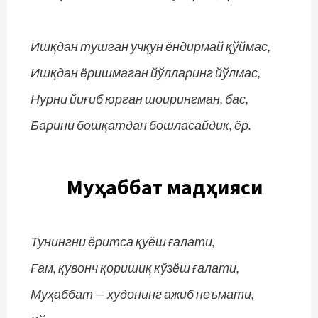
Ишқдан тушган учқун ёндирмай қўймас,
Ишқдан ёришмаган йўлларинг йўлмас,
Нурни йиғиб юрган шоирингман, бас,
Барини бошқатдан бошласайдик, ёр.
Муҳаббат мадҳияси
Тунингни ёритса қуёш ғалати,
Ғам, қувонч қоришиқ кўзёш ғалати,
Муҳаббат — худонинг ажиб неъмати,