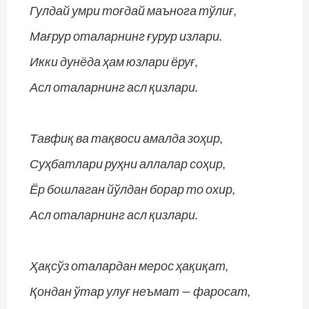
Гулдай умри тоғдай маънога тўлиғ,
Мағрур оталарнинг ғурур излари.
Икки дунёда ҳам юзлари ёруғ,
Асл оталарнинг асл қизлари.
Тавфиқ ва тақвоси амалда зоҳир,
Суҳбатлари руҳни аллалар соҳир,
Ёр бошлаган йўлдан борар то охир,
Асл оталарнинг асл қизлари.
Ҳақсўз оталардан мерос ҳақиқат,
Қондан ўтар улуғ неъмат — фаросат,