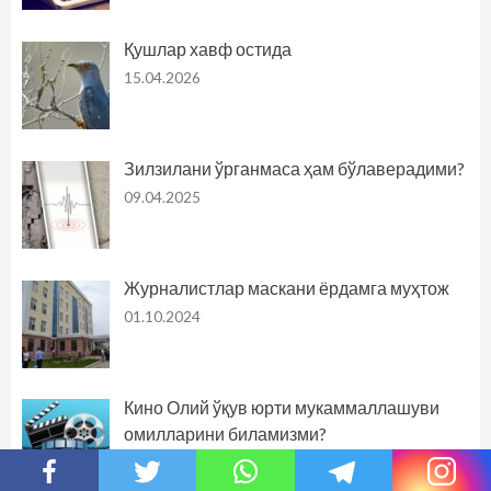
Қушлар хавф остида
15.04.2026
Зилзилани ўрганмаса ҳам бўлаверадими?
09.04.2025
Журналистлар маскани ёрдамга муҳтож
01.10.2024
Кино Олий ўқув юрти мукаммаллашуви
омилларини биламизми?
05.09.2024