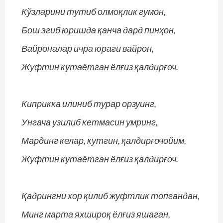
Кўзларини тутиб олмоқлик гумон,
Бош эгиб юришда қанча дард пинҳон,
Вайроналар ичра юраги вайрон,
Жуфтин кутаётган ёлғиз қалдирғоч.
Киприкка илиниб турар орзуинг,
Унгача узилиб кетмасин умринг,
Мардинг келар, кутгин, қалдирғочойим,
Жуфтин кутаётган ёлғиз қалдирғоч.
Қадрингни хор қилиб жуфтлик топгандан,
Минг марта яхшироқ ёлғиз яшаган,