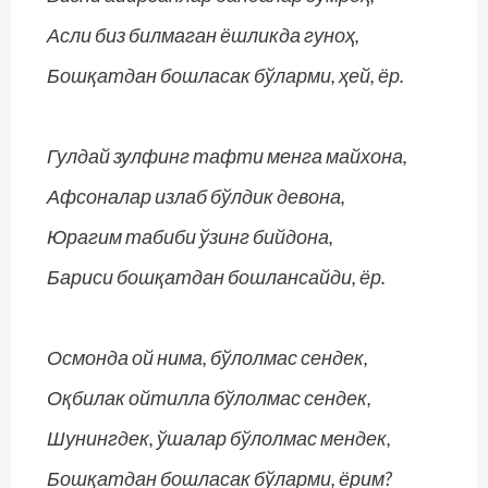
Асли биз билмаган ёшликда гуноҳ,
Бошқатдан бошласак бўларми, ҳей, ёр.
Гулдай зулфинг тафти менга майхона,
Афсоналар излаб бўлдик девона,
Юрагим табиби ўзинг бийдона,
Бариси бошқатдан бошлансайди, ёр.
Осмонда ой нима, бўлолмас сендек,
Оқбилак ойтилла бўлолмас сендек,
Шунингдек, ўшалар бўлолмас мендек,
Бошқатдан бошласак бўларми, ёрим?