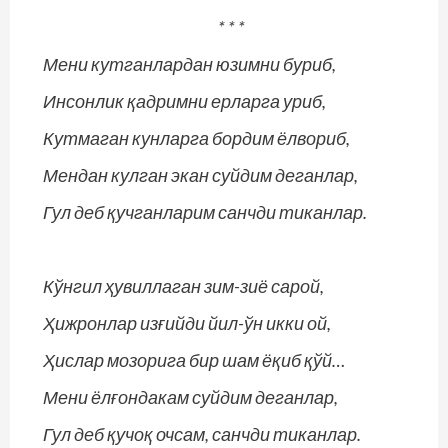
* * *
Мени кутганлардан юзимни буриб,
Инсонлик қадримни ерларга уриб,
Кутмаган кунларга бордим ёлвориб,
Мендан кулган экан суйдим деганлар,
Гул деб қучганларим санчди тиканлар.
Кўнгил ҳувиллаган зим-зиё сарой,
Ҳижронлар изғийди йил-ўн икки ой,
Ҳислар мозорига бир шам ёқиб қўй…
Мени ёлғондакам суйдим деганлар,
Гул деб қучоқ очсам, санчди тиканлар.