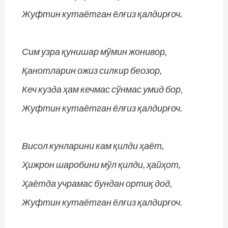
Жуфтин кутаётган ёлғиз қалдирғоч.
Сим узра қунишар мўмин жонивор,
Қанотларин ожиз силкир беозор,
Кеч кузда ҳам кечмас сўнмас умид бор,
Жуфтин кутаётган ёлғиз қалдирғоч.
Висол кунларини кам қилди ҳаёт,
Ҳижрон шаробини мўл қилди, ҳайҳот,
Ҳаётда учрамас бундан ортиқ дод,
Жуфтин кутаётган ёлғиз қалдирғоч.