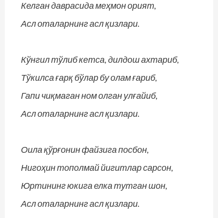
Келган даврасида меҳмон орият,
Асл оталарнинг асл қизлари.
Кўнгил тўлиб кетса, дилдош ахтариб,
Тўкилса ғарқ бўлар бу олам ғариб,
Гапи чиқмаган ном олган улғайиб,
Асл оталарнинг асл қизлари.
Оила қўрғонин файзига посбон,
Нигоҳин тополмай йигитлар сарсон,
Юртининг юкига елка тутган шон,
Асл оталарнинг асл қизлари.