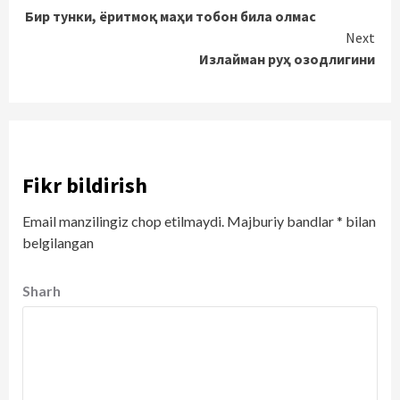
Бир тунки, ёритмоқ маҳи тобон била олмас
Reading
Next
Излайман руҳ озодлигини
Fikr bildirish
Email manzilingiz chop etilmaydi.
Majburiy bandlar
*
bilan
belgilangan
Sharh