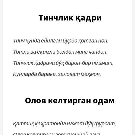
Тинчлик қадри
Тинч кунда ейилган бурда қотган нон,
Тотли ва ёқимли болдан минг чандон,
Тинчлик қадрича йўқ бирон-бир неъмат,
Кунларда барака, ҳаловат меҳмон.
Олов келтирган одам
Қаттиқ қаҳратонда нажот йўқ фурсат,
Олов келтирган зот қуёшдай азиз,