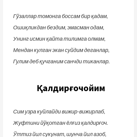
Гўзаллар томонга боссам бир қадам,
Ошиқликдан бездим, эмасман одам,
Унинг исмин қайта тилимга олмам,
Мендан кулган экан суйдим деганлар,
Гулим деб қучганим санчди тиканлар.
Қалдирғочойим
Сим узра куйлайди вижир-вижирлаб,
Жуфтини йўқотган ёлғиз қалдирғоч.
Ўттиз йил сукунат, шунча йил азоб,