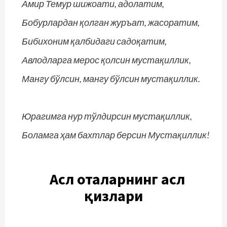
Амир Темур шижоати, адолатим,
Бобурлардан қолган журъат, жасоратим,
Бибихоним қалбидаги садоқатим,
Авлодларга мерос қолсин мустақиллик,
Мангу бўлсин, мангу бўлсин мустақиллик.
Юрагимга нур тўлдирсин мустақиллик,
Боламга ҳам бахтлар берсин Мустақиллик!
Асл оталарнинг асл
қизлари