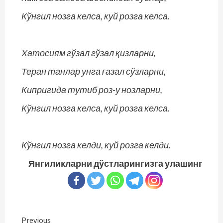
Кўнгил нозга келса, куй розга келса.
Хатосиям гўзал гўзал қизларни,
Теран танлар унга ғазал сўзларни,
Кипригида тутиб роз-у нозларни,
Кўнгил нозга келса, куй розга келса.
Кўнгил нозга келди, куй розга келди.
Янгиликларни дўстларингизга улашинг
Continue
Previous