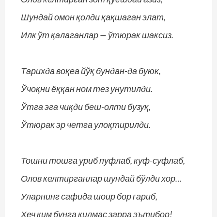
Шундай омон қолди қақшаган элат,
Илк ўт қалаганлар — ўтюрак шаксиз.
Тарихда воқеа йўқ бундан-да буюк,
Ўчоқни ёққан ном тез унутилди.
Ўтга эга чиқди беш-олти бузуқ,
Ўтюрак эр четга улоқтирилди.
Тошни тошга уриб пуфлаб, куф-суфлаб,
Олов келтирганлар шундай бўлди хор…
Уларнинг сафида шоир бор ғариб,
Ҳеч ким бунга қилмас зарра эътибор!