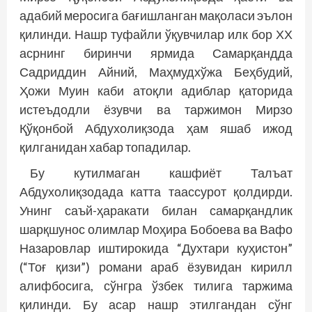
адабий меросига бағишланган мақоласи эълон
қилинди. Нашр туфайли ўқувчилар илк бор ХХ
асрнинг биринчи ярмида Самарқандда
Садриддин Айний, Маҳмудхўжа Беҳбудий,
Ҳожи Муин каби атоқли адиблар қаторида
истеъдодли ёзувчи ва таржимон Мирзо
Қўқонбой Абдухолиқзода ҳам яшаб ижод
қилганидан хабар топадилар.
Бу кутилмаган кашфиёт Талъат
Абдухолиқзодада катта таассурот қолдирди.
Унинг саъй-ҳаракати билан самарқандлик
шарқшунос олимлар Моҳира Бобоева ва Вафо
Назаровлар иштирокида “Духтари куҳистон”
(“Тоғ қизи”) романи араб ёзувидан кирилл
алифбосига, сўнг­­ра ўзбек тилига таржима
қилинди. Бу асар нашр этилгандан сўнг