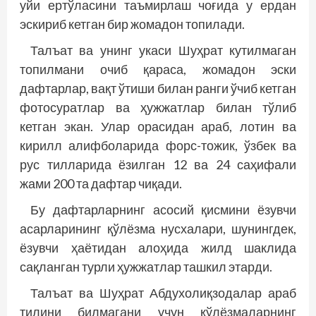
уйи ертўласини таъмирлаш чоғида у ердан
эскириб кетган бир жомадон топилади.
Талъат ва унинг укаси Шуҳрат кутилмаган
топилмани очиб қараса, жомадон эски
дафтарлар, вақт ўтиши билан ранги ўчиб кетган
фотосуратлар ва ҳужжатлар билан тўлиб
кетган экан. Улар орасидан араб, лотин ва
кирилл алифболарида форс-тожик, ўзбек ва
рус тилларида ёзилган 12 ва 24 саҳифали
жами 200 та дафтар чиқади.
Бу дафтарларнинг асосий қисмини ёзувчи
асарларининг қўл­ёзма нусхалари, шунингдек,
ёзувчи ҳаётидан алоҳида жилд шаклида
сақланган турли ҳужжатлар ташкил этарди.
Талъат ва Шуҳрат Абдухолиқзодалар араб
тилини билмагани учун қўлёзмаларнинг