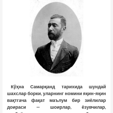
Кўҳна Самарқанд тарихида шундай
шахслар борки, уларнинг номини яқин-яқин
вақтгача фақат маълум бир зиёлилар
доираси — шоирлар, ёзувчилар,