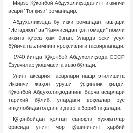
Мирзо Қўқонбой Абдухолиқзоданинг иккинчи
асари “Тоғ қизи” романидир.
Абдухолиқзода бу икки романдан ташқари
“Истаджон” ва “Қамчисидан қон томади” номли
иккита қисса ҳам ёзган. Уларда эски усул
бўйича таълимнинг яроқсизлиги тасвирланади.
1940 йилда Қўқонбой Абдухолиқзода СССР
Ёзувчилар уюшмасига аъзо бўлади.
Унинг аксарият асарлари нашр этилишига
Иккинчи жаҳон уруши тўсқинлик қилди.
Қўқонбой Абдухолиқзоданинг барча асарлари
тарихий бўлиб, улардаги воқеалар рус
инқилобидан олдинги даврга бориб тақалади.
Қўқонбойдан қолган саноқли ҳужжатлар
орасида унинг чор қўшинининг ҳарбий