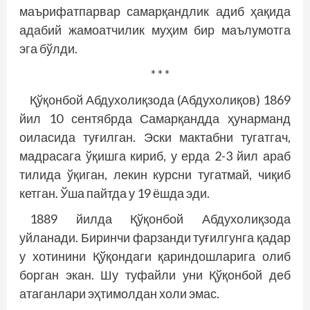
маърифатпарвар самарқандлик адиб ҳақида
адабий жамоатчилик муҳим бир маълумотга
эга бўлди.
* * *
Қўқонбой Абдухолиқзода (Абдухолиқов) 1869
йил 10 сентябрда Самарқандда ҳунарманд
оиласида туғилган. Эски мактабни тугатгач,
мад­расага ўқишга кириб, у ерда 2-3 йил араб
тилида ўқиган, лекин курсни тугатмай, чиқиб
кетган. Ўша пайтда у 19 ёшда эди.
1889 йилда Қўқонбой Абдухолиқзода
уйланади. Биринчи фарзанди туғилгунга қадар
у хотинини Қўқондаги қариндошларига олиб
борган экан. Шу туфайли уни Қўқонбой деб
атаганлари эҳтимолдан холи эмас.