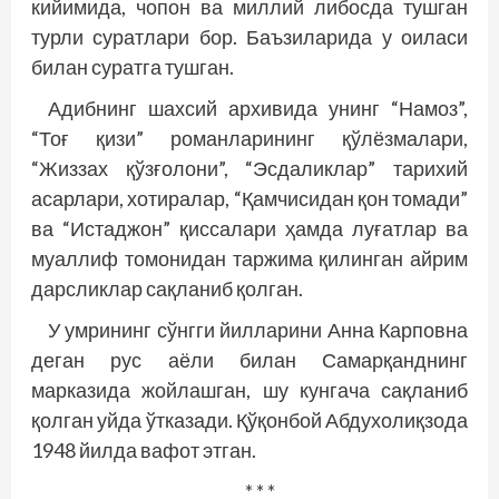
кийимида, чопон ва миллий либосда тушган
турли суратлари бор. Баъзиларида у оиласи
билан суратга тушган.
Адибнинг шахсий архивида унинг “Намоз”,
“Тоғ қизи” романларининг қўлёзмалари,
“Жиззах қўзғолони”, “Эсдаликлар” тарихий
асарлари, хотиралар, “Қамчисидан қон томади”
ва “Истаджон” қиссалари ҳамда луғатлар ва
муаллиф томонидан таржима қилинган айрим
дарсликлар сақланиб қолган.
У умрининг сўнгги йилларини Анна Карповна
деган рус аёли билан Самарқанднинг
марказида жойлашган, шу кунгача сақланиб
қолган уйда ўтказади. Қўқонбой Абдухолиқзода
1948 йилда вафот этган.
* * *