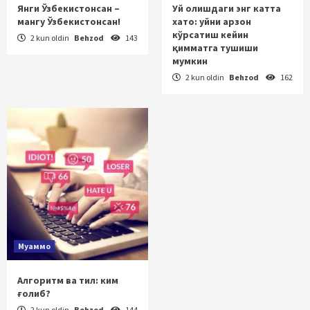
Янги Ўзбекистонсан –
Уй олишдаги энг катта
мангу Ўзбекистонсан!
хато: уйни арзон
кўрсатиш кейин
2 kun oldin
Behzod
143
қимматга тушиши
мумкин
2 kun oldin
Behzod
162
Муаммо
Алгоритм ва тил: ким
ғолиб?
2 kun oldin
Behzod
144