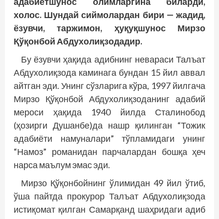
адабиётшунос олимларгина биларди,
холос. Шундай сиймолардан бири — жадид,
ёзувчи, таржимон, ҳуқуқшунос Мирзо
Қўқонбой Абдухолиқзодадир.
Бу ёзувчи ҳақида адибнинг невараси Талъат
Абдухолиқзода каминага бундан 15 йил аввал
айт­ган эди. Унинг сўзларига кўра, 1997 йилгача
Мирзо Қўқонбой Абдухолиқзоданинг адабий
мероси ҳақида 1940 йилда Сталинобод
(ҳозирги Душанбе)да нашр қилинган “Тожик
адабиёти намуналари” тўпламидаги унинг
“Намоз” романидан парчалардан бошқа ҳеч
нарса маълум эмас эди.
Мирзо Қўқонбойнинг ўлимидан 49 йил ўтиб,
ўша пайтда прокурор Талъат Абдухолиқзода
истиқомат қилган Самарқанд шаҳридаги адиб