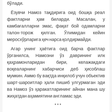
бўлади.
Ёзувчи Намоз тақдирига оид бошқа реал
фактларни ҳам биларди. Масалан, у
камбағалларни эмас, фақат бой одамларни
талон-торож қилган. Ўлимидан кейин
меросхўрларига ҳеч нарса қолдирмайди.
Агар унинг ҳаётига оид барча фактлар
ўрганилса, Намозни ўз даврининг илк
қаҳрамонларидан бири, келажакдаги
воқеаларнинг хабарчиси деб ҳисоблаш
мумкин. Аммо бу вақтда инқилоб учун объектив
шарт-шароитлар ҳали пишиб улгурмаган эди
ва Намоз ўз ҳаракатларининг айнан мана шу
жиҳатдан аҳамиятини англамас эди.
* * *