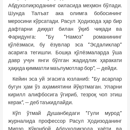
Абдухолиқзоданинг оиласида меҳмон бўлади.
Шунда Талъат ака олимга бобосининг
меросини кўрсатади. Расул Ҳодизода ҳар бир
дафтарни диққат билан ўқиб чиқади ва
Фаридунга: “Бу “Намоз” романининг
қўлёзмаси, бу ёзувлар эса “Эсдалик­лар”
асарига тегишли. Бошқа қўлёзмаларда ўша
давр учун янги бўлган жадидлик ҳаракати
ҳақида қимматли маълумотлар бор”, — дейди.
Кейин эса уй эгасига юзланиб: “Бу асарлар
бугун ҳам ўз аҳамиятини йўқотмаган. Уларни
кирилл алифбосига ўгириб, тезроқ чоп этиш
керак”, — деб таъкидлайди.
Кўп ўтмай Душанбедаги “Гули мурод”
журналида профессор Расул Ҳодизоданинг
Мирзо Қўқонбой Абдухолиқзода ҳаёти ва