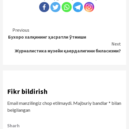
Continue
Previous
Бухоро халқининг ҳасратли ўтмиши
Reading
Next
Журналистика музейи қаердалигини биласизми?
Fikr bildirish
Email manzilingiz chop etilmaydi.
Majburiy bandlar
*
bilan
belgilangan
Sharh