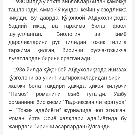
1930 йилда у сохта айбловлар билан қамоққа
ташланади. Аммо 49 кундан кейин у озодликка
чиқади. Бу давр­­да Қўқонбой Абдухолиқзода
бадиий ижод ва таржима билан фаол
шуғулланган. Биология ва кимё
дарсликларини рус тилидан тожик тилига
таржима қилган, биринчи русча-тожикча
луғатлардан бирини яратган эди.
1936 йилда Қўқонбой Абдухолиқзода Жиззах
қўзғолони ва унинг иштирокчиларидан бири —
жажжи бола тақдири ҳақида ҳикоя қилувчи
“Намоз” романини ёзиб тугатди. Ушбу
романнинг бир қисми “Таджикская литература”
— “Тожик адабиёти” журналида чоп этилган.
Роман Ўрта Осиё халқлари адабиётида бу
жанрдаги биринчи асарлардан бўлганди.