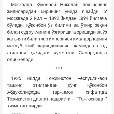
Москвада Қўқонбой Николай пошшонинг
жиянларидан бирининг уйида яшайди. У
Москвада 2 йил — 1892 йилдан 1894 йилгача
бўлади. Қўқонбой ўз билими ва ўткир зеҳни
билан суд ҳукмининг ўзгаришига эришади ва ўз
қатъияти билан чор империяси амалдорларини
мағлуб этиб, қариндошининг қамоқдан озод
этилгани ҳақидаги ҳужжатни Самарқандга
олиб келади.
* * *
1925 йилда Тожикистон Республикаси
ташкил этилгандан сўнг Қўқонбой
Абдухолиқзода таржимон сифатида
Тожикистон давлат нашриёти — “Тожгосиздат”
хизматига кирди.