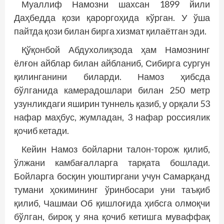
Муаллиф Намозни шахсан 1899 йили
Даҳбедда қози қароргоҳида кўрган. У ўша
пайтда қози билан бирга хизмат қилаётган эди.
Қўқонбой Абдухолиқзода ҳам Намознинг
ёлғон айблар билан айбланиб, Сибирга сургун
қилинганини биларди. Намоз ҳибсда
бўлганида камерадошлари билан 250 метр
узунликдаги яширин туннель қазиб, у орқали 53
нафар маҳбус, жумладан, 3 нафар россиялик
қочиб кетади.
Кейин Намоз бойларни талон-торож қилиб,
ўлжани камбағалларга тарқата бошлади.
Бойларга босқин уюштиргани учун Самарқанд
тумани ҳокимининг ўринбосари уни таъқиб
қилиб, Чашмаи Об қишлоғида ҳибсга олмоқчи
бўлган, бироқ у яна қочиб кетишга муваффақ