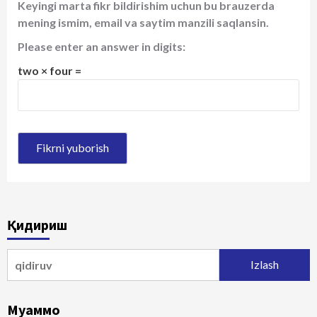
Keyingi marta fikr bildirishim uchun bu brauzerda
mening ismim, email va saytim manzili saqlansin.
Please enter an answer in digits:
two × four =
Қидириш
Qidirshish:
Муаммо