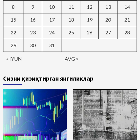
8
9
10
11
12
13
14
15
16
17
18
19
20
21
22
23
24
25
26
27
28
29
30
31
« IYUN
AVG »
Сизни қизиқтирган янгиликлар