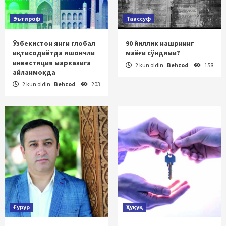
Эътироф
Таассуф
Ўзбекистон янги глобал
90 йиллик нашрнинг
иқтисодиётда ишончли
маёғи сўндими?
инвестиция марказига
2 kun oldin
Behzod
158
айланмоқда
2 kun oldin
Behzod
203
Ғурур
Ҳуқуқ