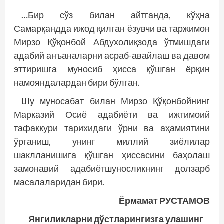
…Бир сўз билан айтганда, кўҳна
Самарқандда ижод қилган ёзувчи ва таржимон
Мирзо Қўқонбой Абдухолиқзода ўтмишдаги
адабий анъаналарни асраб-авайлаш ва давом
эттиришга муносиб ҳисса қўшган ёрқин
намояндалардан бири бўлган.
Шу муносабат билан Мирзо Қўқонбойнинг
Марказий Осиё адабиёти ва ижтимоий
тафаккури тарихидаги ўрни ва аҳамиятини
ўрганиш, унинг миллий зиёлилар
шаклланишига қўшган ҳиссасини баҳолаш
замонавий адабиётшуносликнинг долзарб
масалаларидан бири.
Ёрмамат РУСТАМОВ
Янгиликларни дўстларингизга улашинг