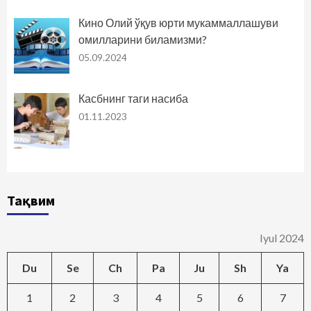
Кино Олий ўқув юрти мукаммаллашуви
омилларини биламизми?
05.09.2024
Касбнинг таги насиба
01.11.2023
Тақвим
Iyul 2024
Du
Se
Ch
Pa
Ju
Sh
Ya
1
2
3
4
5
6
7