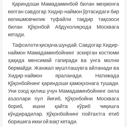
Қариндоши Мамадаминбой билан меҳмонга
келган савдогар Хидир-наймон ўртасидаги бир
келишмовчилик туфайли тақдир тақозоси
билан Қўқонбой Абдухолиқзода Москвага
кетади.
Тафсилоти қисқача шундай. Савдогар Хидир-
наймон Мамадаминбойнинг эскирган костюми
ҳақида менсимай гапиради ва унга молни
бермайди. Жанжал муштлашувга айланади ва
Хидир-наймон яраланади. Натижада
Қўқонбойнинг қариндоши қамоқхонага тушади.
Уни озод қилиш учун Мамадаминбойнинг оила
аъзолари пул йиғиб, Қўқонбойни Москвага
бориб, ишни қайта кўриб чиқишга
кўндирадилар. Қўқонбойнинг пойтахтга етиб
боришига икки ой вақт кетади.