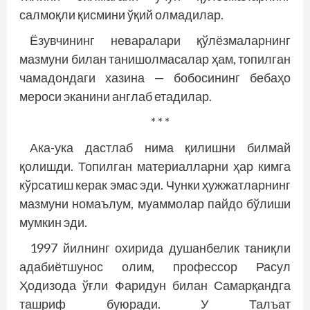
салмоқли қисмини ўқий олмадилар.
Ёзувчининг неваралари қўлёзмаларнинг
мазмуни билан танишолмасалар ҳам, топилган
чамадондаги хазина — бобосининг бебаҳо
мероси эканини англаб етадилар.
* * *
Ака-ука дастлаб нима қилишни билмай
қолишди. Топилган материалларни ҳар кимга
кўрсатиш керак эмас эди. Чунки ҳужжатларнинг
мазмуни номаълум, муаммолар пайдо бўлиши
мумкин эди.
1997 йилнинг охирида душанбелик таниқли
адабиётшунос олим, профессор Расул
Ҳодизода ўғли Фаридун билан Самарқандга
ташриф буюради. У Талъат