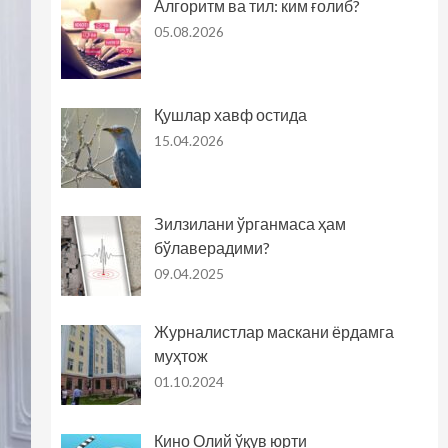
Алгоритм ва тил: ким ғолиб?
05.08.2026
Қушлар хавф остида
15.04.2026
Зилзилани ўрганмаса ҳам
бўлаверадими?
09.04.2025
Журналистлар маскани ёрдамга
муҳтож
01.10.2024
Кино Олий ўқув юрти