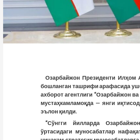
Озарбайжон
Президенти
Илҳом
бошланган
ташрифи
арафасида
уш
ахборот
агентлиги
“
Озарбайжон
ва
мустаҳкамламоқда
—
янги
иқтисо
эълон
қилди
.
“
Сўнгги
йилларда
Озарбайжо
ўртасидаги
муносабатлар
нафақа
чинакам
стратегик
муносабатларга