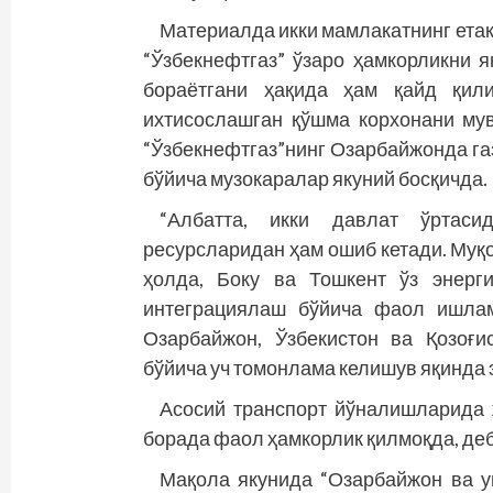
Материалда икки мамлакатнинг ета
“Ўзбекнефтгаз” ўзаро ҳамкорликни 
бораётгани ҳақида ҳам қайд қили
ихтисослашган қўшма корхонани му
“Ўзбекнефтгаз”нинг Озарбайжонда га
бўйича музокаралар якуний босқичда.
“Албатта, икки давлат ўртаси
ресурсларидан ҳам ошиб кетади. Муқ
ҳолда, Боку ва Тошкент ўз энерг
интеграциялаш бўйича фаол ишла
Озарбайжон, Ўзбекистон ва Қозоғи
бўйича уч томонлама келишув яқинда 
Асосий транспорт йўналишларида 
борада фаол ҳамкорлик қилмоқда, деб
Мақола якунида “Озарбайжон ва ун