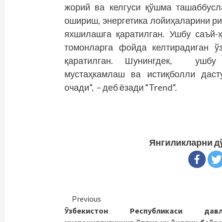
жорий ва келгуси қўшма ташаббусл
ошириш, энергетика лойиҳаларини р
яхшилашга қаратилган. Ушбу саъй-
томонларга фойда келтирадиган ў
қаратилган. Шунингдек, ушбу 
мустаҳкамлаш ва истиқболли даст
очади”, – деб ёзади “Trend”.
Янгиликларни д
Continue
Previous
Ўзбекистон Республикаси давл
Reading