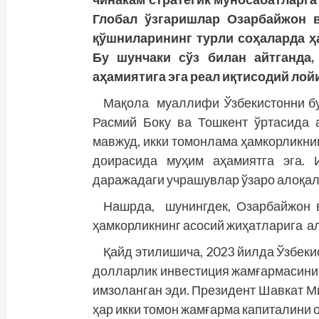
Глобал
ўзгаришлар
Озарбайжон
қўшниларининг
турли
соҳаларда
ҳ
Бу
шунчаки
сўз
билан
айтганда
аҳамиятига
эга
реал
иқтисодий
лой
Мақола муаллифи Ўзбекистонни бун
Расмий Боку ва Тошкент ўртасида 
мавжуд, икки томонлама ҳамкорликни
доирасида муҳим аҳамиятга эга. 
даражадаги учрашувлар ўзаро алоқал
Нашрда, шунингдек, Озарбайжон в
ҳамкорликнинг асосий жиҳатларига ал
Қайд этилишича, 2023 йилда Ўзбек
долларлик инвестиция жамғармасини 
имзоланган эди. Президент Шавкат М
ҳар икки томон жамғарма капиталини 