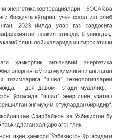
кчи энергетика корпорациялари — SOCAR ва
янги босқичга кўтариш учун фаол иш олиб
нган. 2023 йилда улар газ савдосига
ваффақиятли ташкил этишди. Шунингдек,
з қазиб олиш лойиҳаларида иштирок этиши
даги ҳамкорлик анъанавий энергетика
обил энергияга ўтиш муҳимлигини англаган
ия тизимларига “яшил” технологияларни
моқда, – дея давом этади муаллиф. –
стон ўртасида “яшил” энергияни узатиш
эришилган энг муҳим ютуқлардан биридир”.
жойлашган Озарбайжон ва Ўзбекистон бу
 таъкидлаган халқаро агентлик.
инг яқин ҳамкори Ўзбекистон ўртасидаги