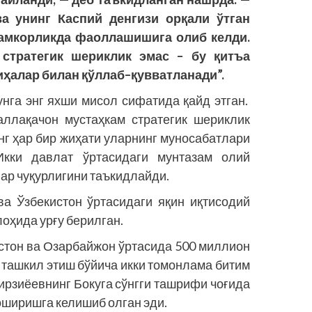
ва
унинг
Каспий
денгизи
орқали
ўтган
амкорликда
фаоллашишига
олиб
келди
.
,
стратегик
шериклик
эмас
–
бу
қитъа
иҳалар
билан
қўллаб
–
қувватланади
”.
га энг яхши мисол сифатида қайд этган.
аллақачон мустаҳкам стратегик шериклик
нг ҳар бир жиҳати уларнинг муносабатлари
Икки давлат ўртасидаги мунтазам олий
ар чуқурлигини таъкидлайди.
а Ўзбекистон ўртасидаги яқин иқтисодий
оҳида урғу берилган.
истон ва Озарбайжон ўртасида 500 миллион
ташкил этиш бўйича икки томонлама битим
ирзиёевнинг Бокуга сўнгги ташрифи чоғида
оширишга келишиб олган эди.