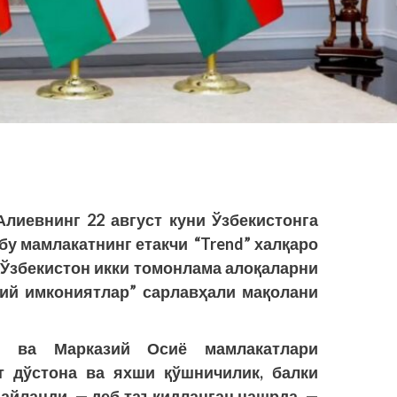
Алиевнинг
22
август
куни
Ўзбекистонга
бу
мамлакатнинг
етакчи
“Trend”
халқаро
Ўзбекистон
икки
томонлама
алоқаларни
дий
имкониятлар
”
сарлавҳали
мақолани
н
ва
Марказий
Осиё
мамлакатлари
т
дўстона
ва
яхши
қўшничилик
,
балки
айланди
, —
деб
таъкидланган
нашрда
. —