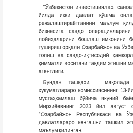
“Ўзбекистон инвестициялар, саноа
йилда икки давлат қўшма онла
режалаштираётганини маълум қил
бизнесига савдо операцияларин
лойиҳаларини бошлаш имконини б
тушириш орқали Озарбайжон ва Ўзбе
топиш ва савдо-иқтисодий ҳамкор
қимматли воситани тақдим этишни ма
агентлиги.
Бундан ташқари, мақолада и
ҳукуматлараро комиссиясининг 13-й
мустаҳкамлаш бўйича якуний баё
Мирзиёевнинг 2023 йил август 
“Озарбайжон Республикаси ва Ўз
давлатлараро кенгашни ташкил эт
маълум қилинган.