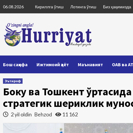
Skip
06.08.2026
Кириллга ўтиш
Лотинга ўтиш
Биз ҳақимизда
to
content
Бош саҳифа
Ижтимоий ҳаёт
Маънавият
ОАВ ва А
Эътироф
Боку ва Тошкент ўртасид
стратегик шериклик муно
2 yil oldin
Behzod
11 162