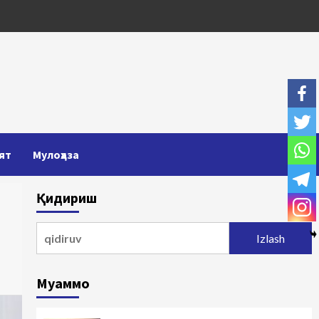
ят
Мулоҳаза
Қидириш
Qidirshish:
Муаммо