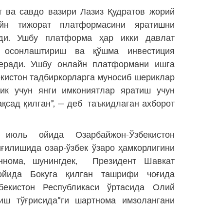
т ва савдо вазири Лазиз Қудратов жорий
йн тижорат платформасини яратишни
ди. Ушбу платформа ҳар икки давлат
и осонлаштириш ва қўшма инвестиция
еради. Ушбу онлайн платформани ишга
кистон тадбиркорларга муносиб шериклар
лик учун янги имкониятлар яратиш учун
қсад қилган”, — деб таъкидлаган ахборот
юль ойида Озарбайжон-Ўзбекистон
иғилишида озар-ўзбек ўзаро ҳамкорлигини
ннома, шунингдек, Президент Шавкат
ойида Бокуга қилган ташрифи чоғида
бекистон Республикаси ўртасида Олий
иш тўғрисида”ги шартнома имзолангани