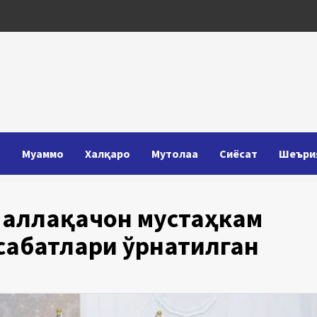
Т
Муаммо
Халқаро
Мутолаа
Сиёсат
Шеъри
а аллақачон мустаҳкам
сабатлари ўрнатилган