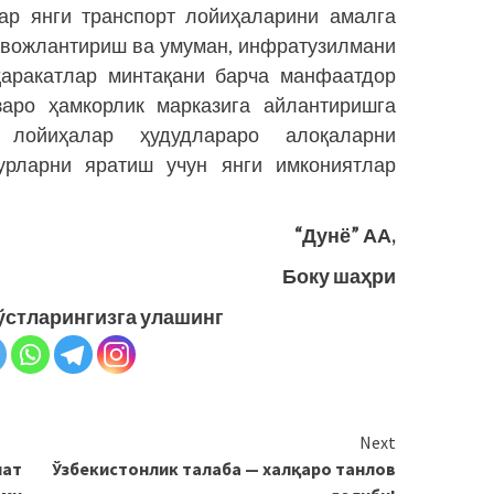
ар янги транспорт лойиҳаларини амалга
ивожлантириш ва умуман, инфратузилмани
ҳаракатлар минтақани барча манфаатдор
заро ҳамкорлик марказига айлантиришга
лойиҳалар ҳудудлараро алоқаларни
урларни яратиш учун янги имкониятлар
“Дунё” АА,
Боку шаҳри
ўстларингизга улашинг
Next
ат
Ўзбекистонлик талаба — халқаро танлов