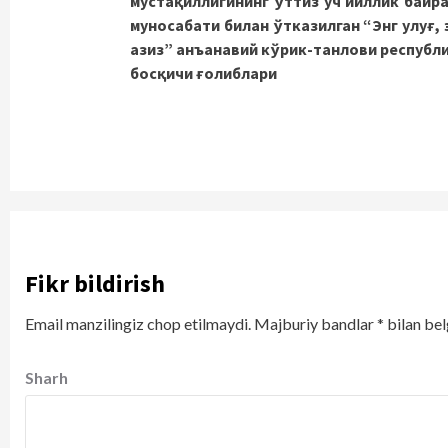
мустақиллигининг ўттиз уч йиллик байр
муносабати билан ўтказилган “Энг улуғ, 
азиз” анъанавий кўрик-танлови республ
босқичи ғолиблари
Fikr bildirish
Email manzilingiz chop etilmaydi.
Majburiy bandlar
*
bilan bel
Sharh