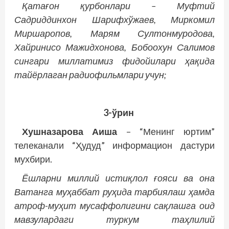
Қатағон қурбонлари – Муфтий
Садриддинхон Шарифхўжаев, Миркомил
Миршаропов, Мар­ям Султонмуродова,
Хайринисо Мажидхонова, Бобоохун Салимов
сингари миллатимиз фидойилари ҳақида
тайёрлаган радиофильмлари учун;
3-ўрин
Хушназарова Аиша
– “Менинг юртим”
телеканали “Ҳудуд” информацион дастури
мухбири.
Ёшларни миллий истиқлол ғояси ва она
Ватанга муҳаббат руҳида тарбиялаш ҳамда
атроф-муҳит мусаффолигини сақлашга оид
мавзулардаги туркум таҳлилий