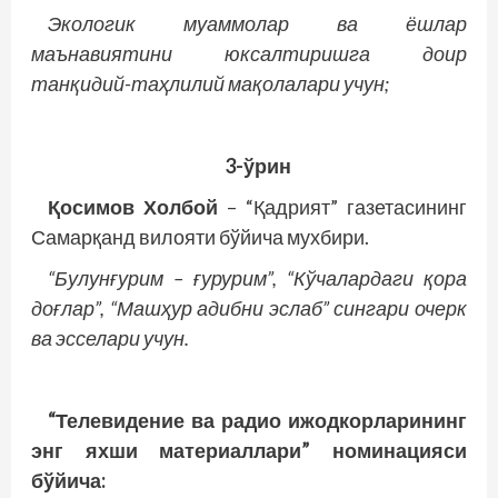
Экологик муаммолар ва ёшлар
маънавиятини юксалтиришга доир
танқидий-таҳлилий мақолалари учун;
3-ўрин
Қосимов Холбой
– “Қадрият” газетасининг
Самарқанд вилояти бўйича мухбири.
“Булунғурим – ғурурим”, “Кўчалардаги қора
доғлар”, “Машҳур адибни эслаб” сингари очерк
ва эсселари учун.
“Телевидение ва радио ижодкорларининг
энг яхши материаллари” номинацияси
бўйича: