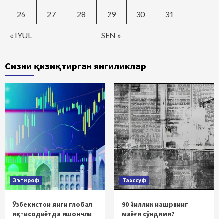
26
27
28
29
30
31
« IYUL
SEN »
Сизни қизиқтирган янгиликлар
Эътироф
Таассуф
Ўзбекистон янги глобал
90 йиллик нашрнинг
иқтисодиётда ишончли
маёғи сўндими?