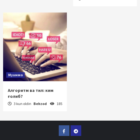
Муаммо
Алгоритм ва тил: ким
ғолиб?
3 kun oldin
Behzod
185
Facebook
Telegram