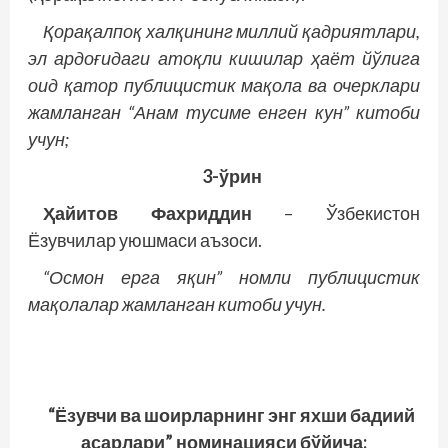
Қорақалпоқ халқининг миллий қадриятлари,
эл ардоғидаги атоқли кишилар ҳаёт йўлига
оид қатор публицистик мақола ва очерклари
жамланган “Анам тусиме енген кун” китоби
учун;
3-ўрин
Ҳайитов Фахриддин
– Ўзбекистон
Ёзувчилар уюшмаси аъзоси.
“Осмон ерга яқин” номли публицистик
мақолалар жамланган китоби учун.
“Ёзувчи ва шоирларнинг энг яхши бадиий
асарлари” номинацияси бўйича: