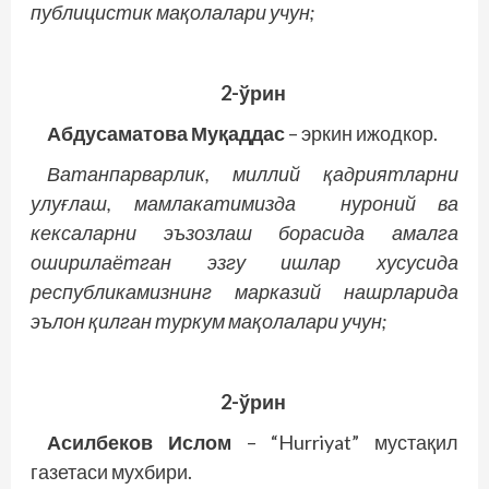
публицистик мақолалари учун;
2-ўрин
Абдусаматова Муқаддас
– эркин ижодкор.
Ватанпарварлик, миллий қадриятларни
улуғлаш, мамлакатимизда нуроний ва
кексаларни эъзозлаш борасида амалга
оширилаётган эзгу ишлар хусусида
республикамизнинг марказий нашрларида
эълон қилган туркум мақолалари учун;
2-ўрин
Асилбеков Ислом
– “Hurriyat” мустақил
газетаси мухбири.