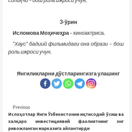
солиқчи – бош роль ижроси учун;
3-ўрин
Исломова Моҳичеҳра
– киноактриса.
“Хаус” бадиий фильмидаги она образи – бош
роль ижроси учун.
Янгиликларни дўстларингизга улашинг
Continue
Previous
Ислоҳотлар Янги Ўзбекистонни иқтисодий ўсиш ва
Reading
халқаро инвестициявий фаолиятнинг энг
ривожланган марказига айлантирди