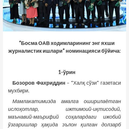
“Босма ОАВ ходимларининг энг яхши
журналистик ишлари” номинацияси бўйича:
1-ўрин
Бозоров Фахриддин
– “Халқ сўзи” газетаси
мухбири.
Мамлакатимизда амалга оширилаётган
ислоҳотлар, ижтимоий-иқтисодий,
маънавий-маърифий соҳалардаги ижобий
ўзгаришлар ҳақида эълон қилган долзарб