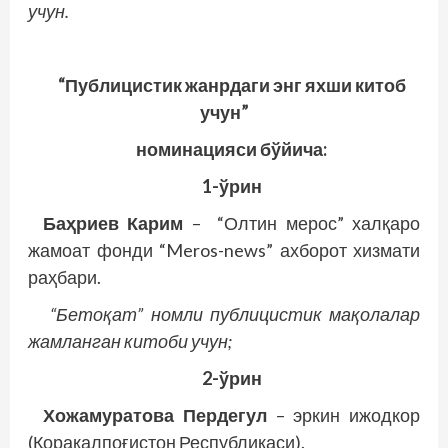
учун.
“Публицистик жанрдаги энг яхши китоб
учун”
номинацияси бўйича:
1-ўрин
Баҳриев Карим
– “Олтин мерос” халқаро
жамоат фонди “Meros-news” ахборот хизмати
раҳбари.
“Бетоқат” номли публицистик мақолалар
жамланган китоби учун;
2-ўрин
Хожамуратова Пердегул
– эркин ижодкор
(Қорақалпоғистон Республикаси).