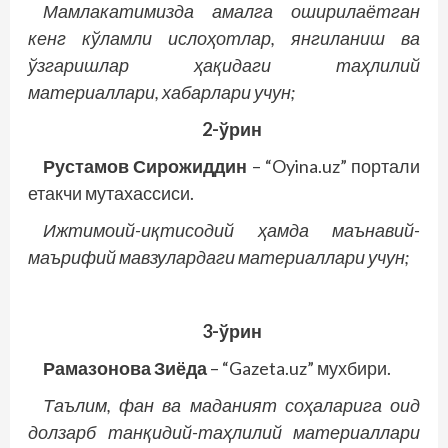
Мамлакатимизда амалга оширилаётган
кенг кўламли ислоҳотлар, янгиланиш ва
ўзгаришлар ҳақидаги таҳлилий
материаллари, хабарлари учун;
2-ўрин
Рустамов Сирожиддин
– “Oyina.uz” портали
етакчи мутахассиси.
Ижтимоий-иқтисодий ҳамда маънавий-
маърифий мавзулардаги материаллари учун;
3-ўрин
Рамазонова Зиёда
– “Gazeta.uz” мухбири.
Таълим, фан ва маданият соҳаларига оид
долзарб танқидий-таҳлилий материаллари