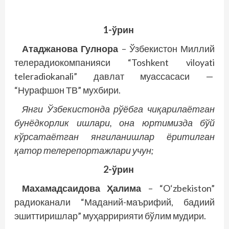
1-ўрин
Атаджанова Гулнора
– Ўзбекистон Миллий
телерадиокомпанияси “Toshkent viloyati
teleradiokanali” давлат муассасаси —
“Нурафшон ТВ” мухбири.
Янги Ўзбекистонда рўёбга чиқарилаётган
бунёдкорлик ишлари, она юртимизда бўй
кўрсатаётган янгиланишлар ёритилган
қатор телерепортажлари учун;
2-ўрин
Махамадсаидова Ҳалима
– “O‘zbekiston”
радиоканали “Маданий-маърифий, бадиий
эшиттиришлар” муҳарририяти бўлим мудири.