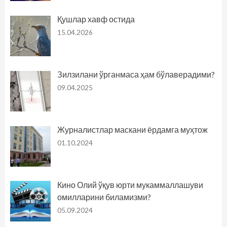
Қушлар хавф остида
15.04.2026
Зилзилани ўрганмаса ҳам бўлаверадими?
09.04.2025
Журналистлар маскани ёрдамга муҳтож
01.10.2024
Кино Олий ўқув юрти мукаммаллашуви
омилларини биламизми?
05.09.2024