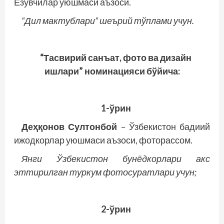
Ёзувчилар уюшмаси аъзоси.
“Дил мактублари” шеърий тўплами учун.
“Тасвирий санъат, фото ва дизайн
ишлари” номинацияси бўйича:
1-ўрин
Деҳқонов Султонбой
– Ўзбекистон бадиий
ижодкорлар уюшмаси аъзоси, фоторассом.
Янги Ўзбекистон бунёдкорлари акс
эттирилган туркум фотосуратлари учун;
2-ўрин