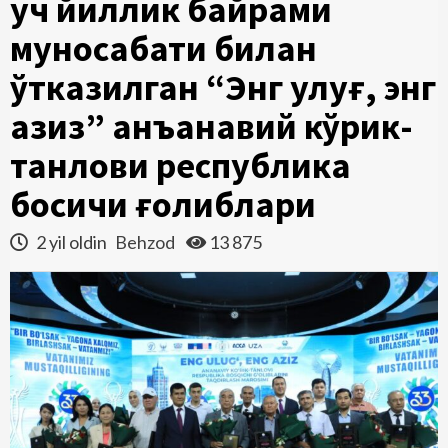
уч йиллик байрами
муносабати билан
ўтказилган “Энг улуғ, энг
азиз” анъанавий кўрик-
танлови республика
босқичи ғолиблари
2 yil oldin
Behzod
13 875