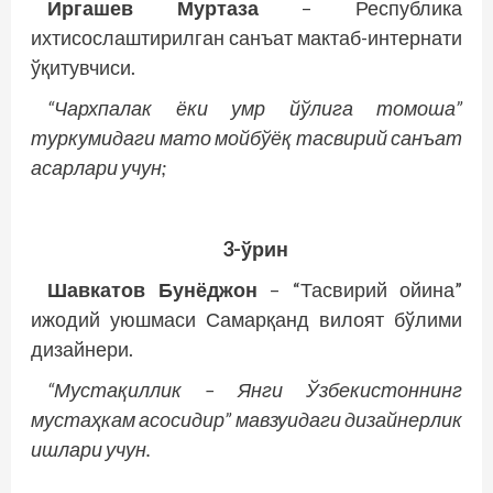
Иргашев Муртаза
– Республика
ихтисослаштирилган санъат мактаб-интернати
ўқитувчиси.
“Чархпалак ёки умр йўлига томоша”
туркумидаги мато мойбўёқ тасвирий санъат
асарлари учун;
3-ўрин
Шавкатов Бунёджон
– “Тасвирий ойина”
ижодий уюшмаси Самарқанд вилоят бўлими
дизайнери.
“Мустақиллик – Янги Ўзбекистоннинг
мустаҳкам асосидир” мавзуидаги дизайнерлик
ишлари учун.