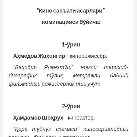
“Кино санъати асарлари”
номинацияси бўйича:
1-ўрин
Аҳмедов Жаҳонгир
– кинорежиссёр.
“Баҳодир Ялангтўш” номли тарихий-
биографик тўлиқ метражли бадиий
фильмидаги режиссёрлик иши учун;
2-ўрин
Ҳамдамов Шоҳруҳ
– киноактёр.
“Қора туйнук схемаси” киносериалидаги