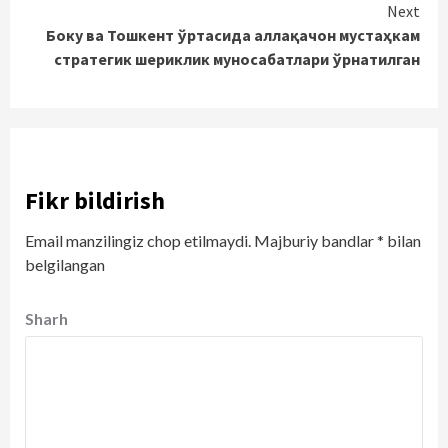
Next
Боку ва Тошкент ўртасида аллақачон мустаҳкам
стратегик шериклик муносабатлари ўрнатилган
Fikr bildirish
Email manzilingiz chop etilmaydi.
Majburiy bandlar
*
bilan
belgilangan
Sharh