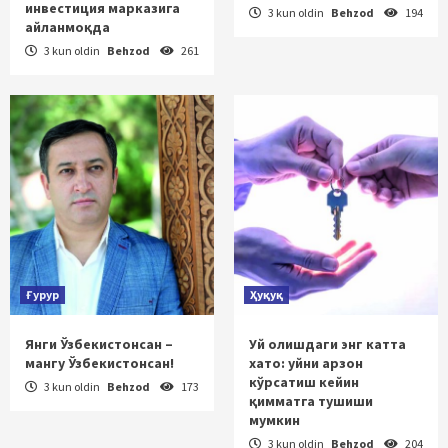
инвестиция марказига
3 kun oldin
Behzod
194
айланмоқда
3 kun oldin
Behzod
261
Ғурур
Ҳуқуқ
Янги Ўзбекистонсан –
Уй олишдаги энг катта
мангу Ўзбекистонсан!
хато: уйни арзон
кўрсатиш кейин
3 kun oldin
Behzod
173
қимматга тушиши
мумкин
3 kun oldin
Behzod
204