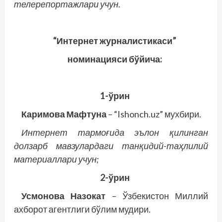
телерепортажлари учун.
“Интернет журналистикаси”
номинацияси бўйича:
1-ўрин
Каримова Мафтуна
– “Ishonch.uz” мухбири.
Интернет тармоғида эълон қилинган
долзарб мавзулардаги танқидий-таҳлилий
материаллари учун;
2-ўрин
Усмонова Назокат
– Ўзбекистон Миллий
ахборот агентлиги бўлим мудири.