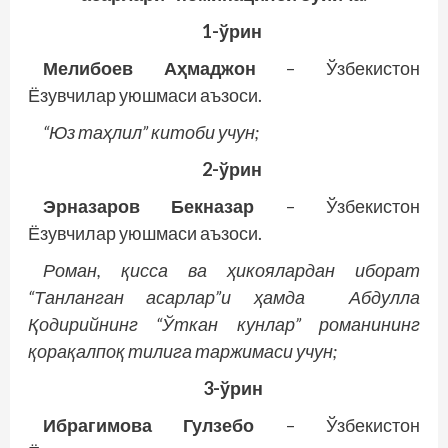
1-ўрин
Мелибоев Аҳмаджон
– Ўзбекистон
Ёзувчилар уюшмаси аъзоси.
“Юз таҳлил” китоби учун;
2-ўрин
Эрназаров Бекназар
– Ўзбекистон
Ёзувчилар уюшмаси аъзоси.
Роман, қисса ва ҳикоялардан иборат
“Танланган асарлар”и ҳамда Абдулла
Қодирийнинг “Ўткан кунлар” романининг
қорақалпоқ тилига таржимаси учун;
3-ўрин
Ибрагимова Гулзебо
– Ўзбекистон