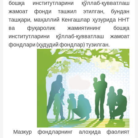
бошқа институтларини қўллаб-қувватлаш
жамоат фонди ташкил этилган, бундан
ташқари, маҳаллий Кенгашлар ҳузурида ННТ
ва фуқаролик жамиятининг бошқа
институтларини қўллаб-қувватлаш жамоат
фондлари (ҳудудий фондлар) тузилган.
Мазкур фондларнинг алоҳида фаолият