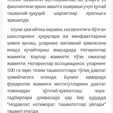
фаолиятини эркин амалга ошириши учун қулай
ташкилий-ҳуқуқий шароитлар яратишга
эришилди.
Шуни ҳам айтиш керакки, ногиронлиги бўлган
шахсларнинг ҳуқуқлари ва манфаатларини
ҳимоя қилиш, уларнинг ижтимоий ҳимоясини
янада кучайтириш мақсадида Ногиронлар
жамияти, Карлар жамияти, Кўзи ожизлар
жамияти, Ногиронлар ассоциацияси, уларнинг
500 га яқин тизим ташкилотлари тўлиқ давлат
ҳомийлигига олинди. Бунинг замирида
фуқаролик жамияти институтларини давлат
томонидан қўллаб-қувватлаш чора-
тадбирлари доирасида ҳар бир ҳудудда
“Нодавлат нотижорат ташкилотлар уйлари”
ташкил этилди.