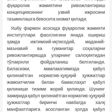
фуқаролик жамиятини ривожлантириш
концепциясининг узвий ижросини
таъминлашга бевосита хизмат қилади.
Ушбу фармон асосида фуқаролик жамияти
институтлари фаоллигини янада ошириш
ҳамда ижтимоий-иқтисодий, маданий-
маънавий ва гуманитар соҳаларни
ривожлантиришда уларнинг салоҳиятидан
тўлақонли фойдаланиш белгиланди.
Биласизки, мамлакатимизда қабул
қилинаётган норматив-ҳуқуқий ҳужжатлар
жамоатчилик билан бамаслаҳат қабул
қилиниши тизими жорий қилинди. Шунинг
замирида қабул қилинаётган норматив-ҳуқуқий
ҳужжатлар биринчи навбатда халқ
манфаатларига асосланган ҳолда қабул