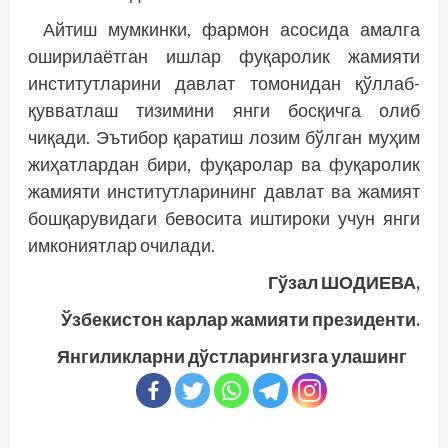
Айтиш мумкинки, фармон асосида амалга
оширилаётган ишлар фуқаролик жамияти
институтларини давлат томонидан қўллаб-
қувватлаш тизимини янги босқичга олиб
чиқади. Эътибор қаратиш лозим бўлган муҳим
жиҳатлардан бири, фуқаролар ва фуқаролик
жамияти институтларининг давлат ва жамият
бошқарувидаги бевосита иштироки учун янги
имкониятлар очилади.
Гўзал ШОДИЕВА,
Ўзбекистон карлар жамияти президенти.
Янгиликларни дўстларингизга улашинг