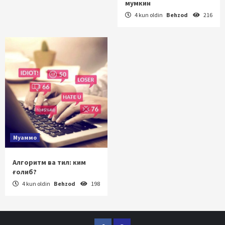
мумкин
4 kun oldin
Behzod
216
Муаммо
Алгоритм ва тил: ким
ғолиб?
4 kun oldin
Behzod
198