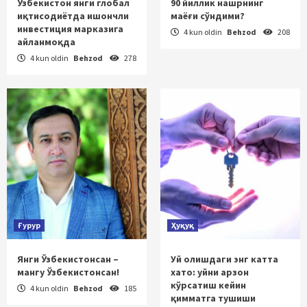
Ўзбекистон янги глобал
90 йиллик нашрнинг
иқтисодиётда ишончли
маёғи сўндими?
инвестиция марказига
4 kun oldin
Behzod
208
айланмоқда
4 kun oldin
Behzod
278
Ғурур
Ҳуқуқ
Янги Ўзбекистонсан –
Уй олишдаги энг катта
мангу Ўзбекистонсан!
хато: уйни арзон
кўрсатиш кейин
4 kun oldin
Behzod
185
қимматга тушиши