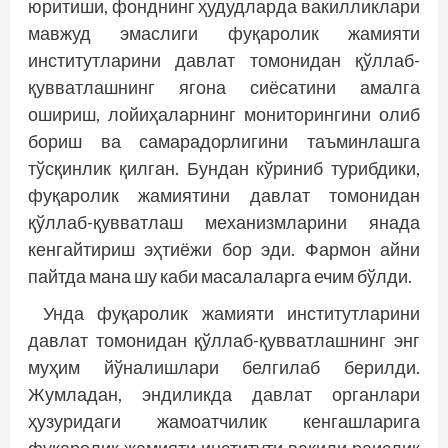
юритиши, фонднинг ҳудудларда вакилликлари
мавжуд эмаслиги фуқаролик жамияти
институтларини давлат томонидан қўллаб-
қувватлашнинг ягона сиёсатини амалга
ошириш, лойиҳаларнинг мониторингини олиб
бориш ва самарадорлигини таъминлашга
тўсқинлик қилган. Бундан кўриниб турибдики,
фуқаролик жамиятини давлат томонидан
қўллаб-қувватлаш механизмларини янада
кенгайтириш эҳтиёжи бор эди. Фармон айни
пайтда мана шу каби масалаларга ечим бўлди.
Унда фуқаролик жамияти институтларини
давлат томонидан қўллаб-қувватлашнинг энг
муҳим йўналишлари белгилаб берилди.
Жумладан, эндиликда давлат органлари
ҳузуридаги жамоатчилик кенгашларига
фуқаролик жамияти институти вакили раислик