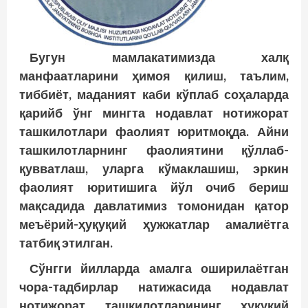
Бугун мамлакатимизда халқ
манфаатларини ҳимоя қилиш, таълим,
тиббиёт, маданият каби кўплаб соҳаларда
қарийб ўнг мингта нодавлат нотижорат
ташкилотлари фаолият юритмоқда. Айни
ташкилотларнинг фаолиятини қўллаб-
қувватлаш, уларга кўмаклашиш, эркин
фаолият юритишига йўл очиб бериш
мақсадида давлатимиз томонидан қатор
меъёрий-ҳуқуқий ҳужжатлар амалиётга
татбиқ этилган.
Сўнгги йилларда амалга оширилаётган
чора-тадбирлар натижасида нодавлат
нотижорат ташкилотларининг ҳуқуқий