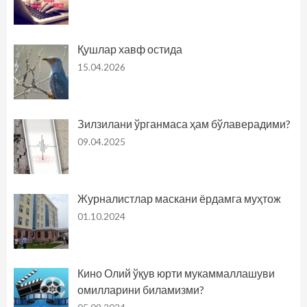
Қушлар хавф остида
15.04.2026
Зилзилани ўрганмаса ҳам бўлаверадими?
09.04.2025
Журналистлар маскани ёрдамга муҳтож
01.10.2024
Кино Олий ўқув юрти мукаммаллашуви
омилларини биламизми?