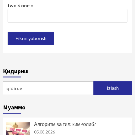
two × one =
Қидириш
Qidirshish:
Муаммо
Алгоритм ва тил: ким ғолиб?
05.08.2026