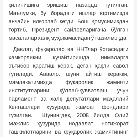
қилинишига эришиш назарда тутилган.
Маълумки, бу борадаги ишлар юртимизда
анчайин илғорлаб кетди. Бош Қомусимиздан
тортиб, Президент сайловларигача бўлган
масалалар халқ муҳокамасидан ўтказилмоқда.
Давлат, фуқаролар ва ННТлар ўртасидаги
ҳамкорликни кучайтиришда нималарга
эътибор қаратиш керак, деган ҳақли савол
туғилади. Аввало, шуни айтиш керакки,
мамлакатимизда фуқаролик жамияти
институтларини қўллаб-қувватлаш учун
парламент ва халқ депутатлари маҳаллий
Кенгашлари ҳузурида жамоат фондлари
тузилган. Шунингдек, 2008 йилда Олий
Мажлис ҳузурида нодавлат нотижорат
ташкилотларини ва фуқаролик жамиятининг