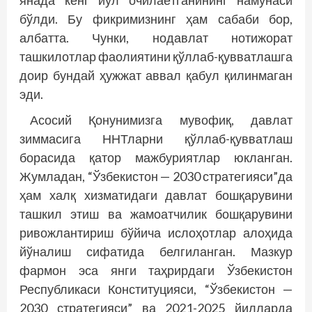
бўлди. Бу фикримизнинг ҳам сабаби бор,
албатта. Чунки, нодавлат нотижорат
ташкилотлар фаолиятини қўллаб-қувватлашга
доир бундай ҳужжат аввал қабул қилинмаган
эди.
Асосий Қонунимизга мувофиқ, давлат
зиммасига ННТларни қўллаб-қувватлаш
борасида қатор мажбуриятлар юкланган.
Жумладан, “Ўзбекистон — 2030 стратегияси”да
ҳам халқ хизматидаги давлат бошқарувини
ташкил этиш ва жамоатчилик бошқарувини
ривожлантириш бўйича ислоҳотлар алоҳида
йўналиш сифатида белгиланган. Мазкур
фармон эса янги таҳрирдаги Ўзбекистон
Республикаси Конституцияси, “Ўзбекистон —
2030 стратегияси” ва 2021-2025 йилларда