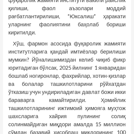
қилиши, фаол аъзолари моддий
рағбатлантирилиши, “Юксалиш” ҳаракати
уларнинг фаолиятини баҳолаб бориши
киритилди.
Хўш, фармон асосида фуқаролик жамияти
институтларига қандай имтиёзлар берилиши
мумкин? Йўналишимиздан келиб чиқиб фикр
юритадиган бўлсак, 2025 йилнинг 1 январидан
бошлаб ногиронлар, фахрийлар, хотин-қизлар
ва болалар ташкилотларини рўйхатдан
ўтказиш учун ундириладиган давлат божи икки
бараварга камайтирилди. Ҳомийлик
ташкилотларининг ижтимоий ҳимояга муҳтож
шахсларига хайрия пулининг солиқ
солинмайдиган миқдори амалда 15 миллион
сўмдан базавий ҳисоблаш миқдорининг 100