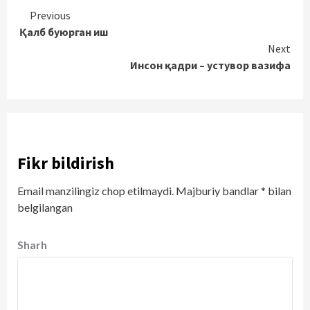
Continue
Previous
Қалб буюрган иш
Reading
Next
Инсон қадри – устувор вазифа
Fikr bildirish
Email manzilingiz chop etilmaydi.
Majburiy bandlar
*
bilan
belgilangan
Sharh