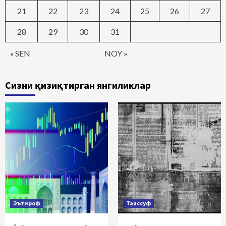
21
22
23
24
25
26
27
28
29
30
31
« SEN
NOY »
Сизни қизиқтирган янгиликлар
Эътироф
Таассуф