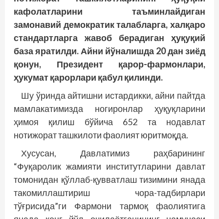
кафолатларини таъминлайдиган
замонавий демократик талабларга, халқаро
стандартларга жавоб берадиган ҳуқуқий
база яратилди. Айни йўналишда 20 дан зиёд
қонун, Президент қарор-фармонлари,
ҳукумат қарорлари қабул қилинди.
Шу ўринда айтишни истардикки, айни пайтда
мамлакатимизда ногиронлар ҳуқуқларини
ҳимоя қилиш бўйича 652 та нодавлат
нотижорат ташкилоти фаолият юритмоқда.
Хусусан, Давлатимиз раҳбарининг
“Фуқаролик жамияти институтларини давлат
томонидан қўллаб-қувватлаш тизимини янада
такомиллаштириш чора-тадбирлари
тўғрисида”ги Фармони тармоқ фаолиятига
янада кенг йўл очилаётганининг намунаси