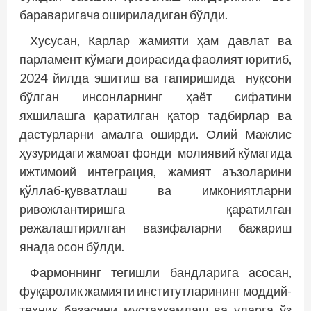
бараваригача ошириладиган бўлди.
Хусусан, Карлар жамияти ҳам давлат ва
парламент кўмаги доирасида фаолият юритиб,
2024 йилда эшитиш ва гапиришида нуқсони
бўлган инсонларнинг ҳаёт сифатини
яхшилашга қаратилган қатор тадбирлар ва
дастурларни амалга оширди. Олий Мажлис
ҳузуридаги жамоат фонди молиявий кўмагида
ижтимоий интеграция, жамият аъзоларини
қўллаб-қувватлаш ва имкониятларни
ривожлантиришга қаратилган
режалаштирилган вазифаларни бажариш
янада осон бўлди.
Фармоннинг тегишли бандларига асосан,
фуқаролик жамияти институтларининг моддий-
техник базасини мустаҳкамлаш ва уларга ўз