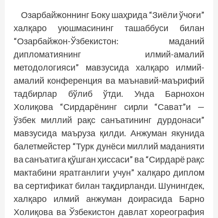
Озарбайжоннинг Боку шаҳрида “Зиёли ўчоғи”
халқаро уюшмасининг ташаббуси билан
“Озарбайжон-Ўзбекистон: маданий
дипломатиянинг илмий-амалий
методологияси” мавзусида халқаро илмий-
амалий конференция ва маънавий-маърифий
тадбирлар бўлиб ўтди. Унда Барнохон
Холиқова “Сирдарёнинг сирли “Сават”и —
ўзбек миллий рақс санъатининг дурдонаси”
мавзусида маъруза қилди. Анжуман якунида
балетмейстер “Турк дунёси миллий маданияти
ва санъатига қўшган ҳиссаси” ва “Сирдарё рақс
мактабини яратганлиги учун” халқаро диплом
ва сертификат билан тақдирланди. Шунингдек,
халқаро илмий анжуман доирасида Барно
Холиқова ва Ўзбекистон давлат хореография