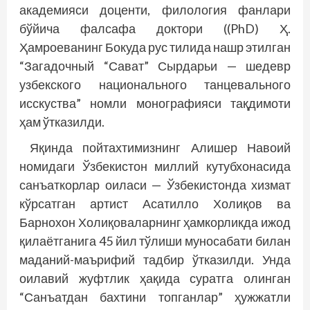
академияси доценти, филология фанлари
бўйича фалсафа доктори ((PhD) Ҳ.
Ҳамроеванинг Бокуда рус тилида нашр этилган
“Загадочный “Сават” Сырдарьи — шедевр
узбекского национального танцевального
исскуства” номли монографияси тақдимоти
ҳам ўтказилди.
Яқинда пойтахтимизнинг Алишер Навоий
номидаги Ўзбекистон миллий кутубхонасида
санъаткорлар оиласи — Ўзбекистонда хизмат
кўрсатган артист Асатилло Холиқов ва
Барнохон Холиқоваларнинг ҳамкорликда ижод
қилаётганига 45 йил тўлиши муносабати билан
маданий-маърифий тадбир ўтказилди. Унда
оилавий жуфтлик ҳақида суратга олинган
“Санъатдан бахтини топганлар” ҳужжатли