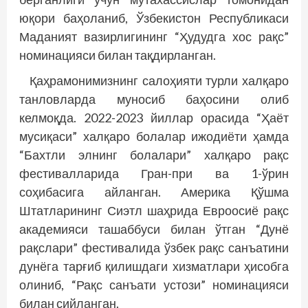
юқори баҳоланиб, Ўзбекистон Республикаси
Маданият вазирлигининг “Ҳудудга хос рақс”
номинацияси билан тақдирланган.
Қаҳрамонимизнинг салоҳияти турли халқаро
танловларда муносиб баҳосини олиб
келмоқда. 2022-2023 йиллар орасида “Ҳаёт
мусиқаси” халқаро болалар ижодиёти ҳамда
“Бахтли элнинг болалари” халқаро рақс
фестивалларида Гран-при ва 1-ўрин
соҳибасига айланган. Америка Қўшма
Штатларининг Сиэтл шаҳрида Евроосиё рақс
академияси ташаббуси билан ўтган “Дунё
рақслари” фестивалида ўзбек рақс санъатини
дунёга тарғиб қилишдаги хизматлари ҳисобга
олиниб, “Рақс санъати устози” номинацияси
билан сийланган.