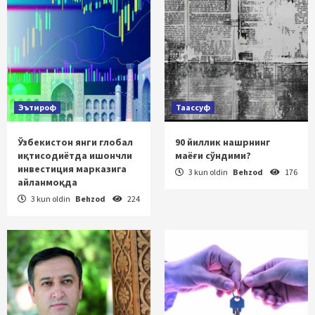
Эътироф
Таассуф
Ўзбекистон янги глобал
90 йиллик нашрнинг
иқтисодиётда ишончли
маёғи сўндими?
инвестиция марказига
3 kun oldin
Behzod
176
айланмоқда
3 kun oldin
Behzod
224