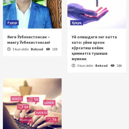
Ғурур
Ҳуқуқ
Янги Ўзбекистонсан –
Уй олишдаги энг катта
мангу Ўзбекистонсан!
хато: уйни арзон
кўрсатиш кейин
3 kun oldin
Behzod
159
қимматга тушиши
мумкин
3 kun oldin
Behzod
186