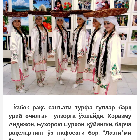
Ўзбек рақс санъати турфа гуллар барқ
уриб очилган гулзорга ўхшайди. Хоразму
Андижон, Бухорою Сурхон, қўйингки, барча
рақсларнинг ўз нафосати бор. “Лазги”ми