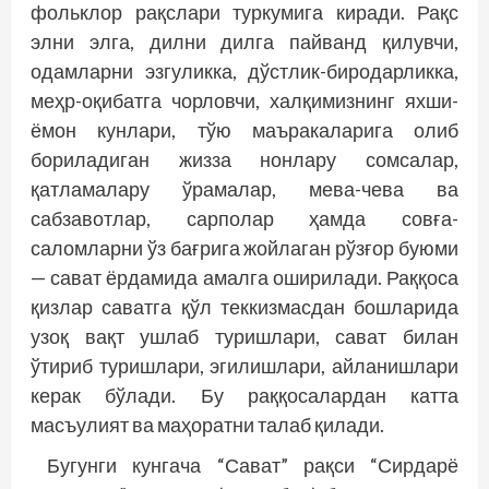
фольклор рақслари туркумига киради. Рақс
элни элга, дилни дилга пайванд қилувчи,
одамларни эзгуликка, дўстлик-биродарликка,
меҳр-оқибатга чорловчи, халқимизнинг яхши-
ёмон кунлари, тўю маъракаларига олиб
бориладиган жизза нонлару сомсалар,
қатламалару ўрамалар, мева-чева ва
сабзавотлар, сарполар ҳамда совға-
саломларни ўз бағрига жойлаган рўзғор буюми
— сават ёрдамида амалга оширилади. Раққоса
қизлар саватга қўл теккизмасдан бошларида
узоқ вақт ушлаб туришлари, сават билан
ўтириб туришлари, эгилишлари, айланишлари
керак бўлади. Бу раққосалардан катта
масъулият ва маҳоратни талаб қилади.
Бугунги кунгача “Сават” рақси “Сирдарё