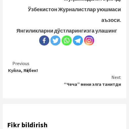
Ўзбекистон Журналистлар уюшмаси
аъзоси.
Янгиликларни дўстларингизга улашинг
Continue
Previous
Куйла, Яҳёбек!
Reading
Next
“Чеча” мени элга танитди
Fikr bildirish