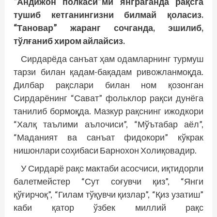
“Андижон полкаси”ми янграганда рақсга
тушиб кетганингизни билмай қоласиз.
“Тановар” жаранг сочганда, эшилиб,
тўлғаниб хиром айлайсиз.
Сирдарёда санъат ҳам одамларнинг турмуш
тарзи билан қадам-бақадам ривожланмоқда.
Дилбар рақслари билан ном қозонган
Сирдарёнинг “Сават” фольклор рақси дунёга
танилиб бормоқда. Мазкур рақснинг ижодкори
“Халқ таълими аълочиси”, “Мўътабар аёл”,
“Маданият ва санъат фидокори” кўкрак
нишонлари соҳибаси Барнохон Холиқовадир.
У Сирдарё рақс мактаби асосчиси, иқтидорли
балетмейстер “Сут соғувчи қиз”, “Янги
қўғирчоқ”, “Гилам тўқувчи қизлар”, “Қиз узатиш”
каби қатор ўзбек миллий рақс