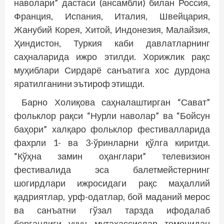
наволари” дастаси (ансамбли) билан Россия,
Франция, Испания, Италия, Швейцария,
Жанубий Корея, Хитой, Индонезия, Малайзия,
Ҳиндистон, Туркия каби давлатларнинг
саҳналарида ижро этилди. Хорижлик рақс
муҳиблари Сирдарё санъатига хос дурдона
яратилганини эътироф этишди.
Барно Холиқова саҳналаштирган “Сават”
фольклор рақси “Нурли наволар” ва “Бойсун
баҳори” халқаро фольклор фестивалларида
фахрли 1- ва 3-ўринларни қўлга киритди.
“Кўҳна замин оҳанглари” телевизион
фестивалида эса балетмейстернинг
шогирдлари ижросидаги рақс маҳаллий
қадриятлар, урф-одатлар, бой маданий мерос
ва санъатни гўзал тарзда ифодалаб
берганлиги учун мутахассислар томонидан