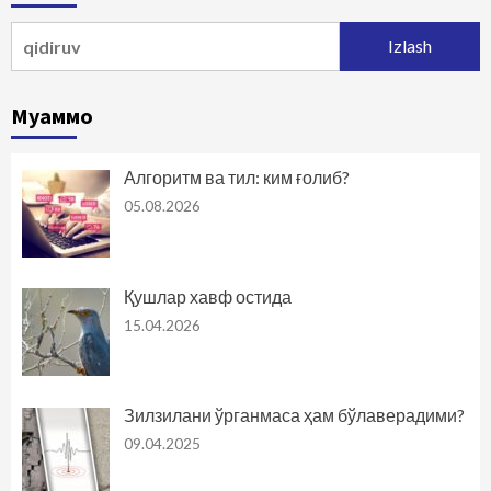
Qidirshish:
Муаммо
Алгоритм ва тил: ким ғолиб?
05.08.2026
Қушлар хавф остида
15.04.2026
Зилзилани ўрганмаса ҳам бўлаверадими?
09.04.2025