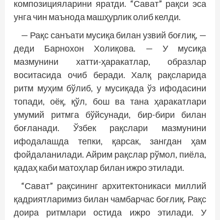
композицияларини яратди. “Сават” рақси эса
унга чин маънода машҳурлик олиб келди.
— Рақс санъати мусиқа билан узвий боғлиқ, —
деди Барнохон Холиқова. — У мусиқа
мазмунини хатти-ҳаракатлар, образлар
воситасида очиб беради. Халқ рақсларида
ритм муҳим бўлиб, у мусиқада ўз ифодасини
топади, оёқ, қўл, бош ва тана ҳаракатлари
умумий ритмга бўйсунади, бир-бири билан
боғланади. Ўзбек рақслари мазмунини
ифодалашда тепки, қарсак, зангдан ҳам
фойдаланилади. Айрим рақслар рўмол, пиёла,
қадаҳ каби матоҳлар билан ижро этилади.
“Сават” рақсининг архитектоникаси миллий
қадриятларимиз билан чамбарчас боғлиқ. Рақс
доира ритмлари остида ижро этилади. У