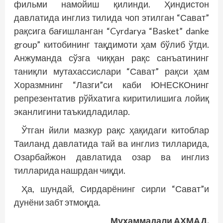
фильми намойиш қилинди. Ҳиндистон
давлатида инглиз тилида чоп этилган “Сават”
рақсига бағишланган “Cyrdarya “Basket” danke
group” китобининг тақдимоти ҳам бўлиб ўтди.
Анжуманда сўзга чиққан рақс санъатининг
таниқли мутахассислари “Сават” рақси ҳам
Хоразмнинг “Лазги”си каби ЮНЕСКОнинг
репрезентатив рўйхатига киритилишига лойиқ
эканлигини таъкидладилар.
Ўтган йили мазкур рақс ҳақидаги китоблар
Таиланд давлатида тай ва инглиз тилларида,
Озарбайжон давлатида озар ва инглиз
тилларида нашрдан чиқди.
Ҳа, шундай, Сирдарёнинг сирли “Сават”и
дунёни забт этмоқда.
Муҳаммадали АҲМАД,