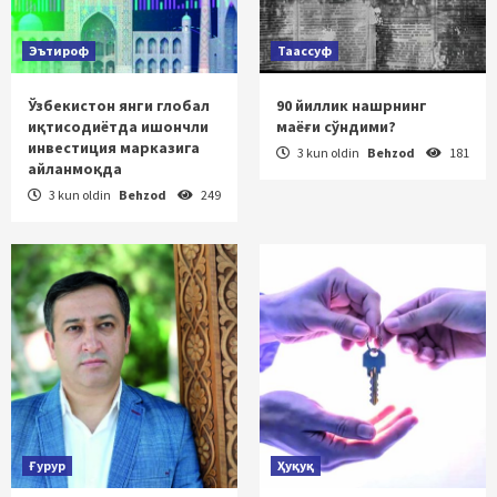
Эътироф
Таассуф
Ўзбекистон янги глобал
90 йиллик нашрнинг
иқтисодиётда ишончли
маёғи сўндими?
инвестиция марказига
3 kun oldin
Behzod
181
айланмоқда
3 kun oldin
Behzod
249
Ғурур
Ҳуқуқ