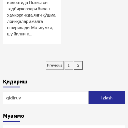
вилоятида Покистон
тадбиркорлари билан
ҳамкорликда янги қўшма
лойиҳалар амалга
оширилади. Маълумки,
шу йилнинг…
Maqolalar
Previous
1
2
bo‘yicha
Қидириш
harakatlanish
Qidirshish:
Муаммо