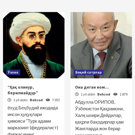
Ўзлик
Боқий сатрлар
“Ҳақ олинур,
Она деган ном…
берилмайдур”
1 yil oldin
Behzod
1 879
1 yil oldin
Behzod
7 057
Абдулла ОРИПОВ,
ёхуд Беҳбудий ижодида
Ўзбекистон Қаҳрамони,
инсон ҳуқуқлари
Халқ шоири Дейдилар,
ҳимояси “Турк адами
қаҳрли баҳодирлар ҳам
марказият (федералист)
Жангларда жон берар
фирқасининг