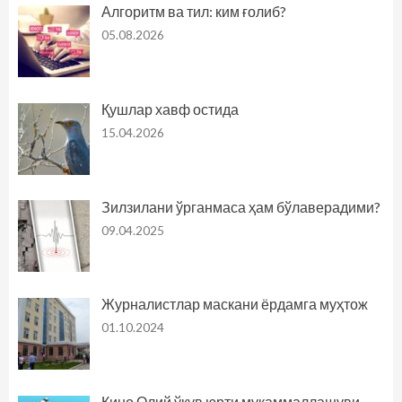
Алгоритм ва тил: ким ғолиб?
05.08.2026
Қушлар хавф остида
15.04.2026
Зилзилани ўрганмаса ҳам бўлаверадими?
09.04.2025
Журналистлар маскани ёрдамга муҳтож
01.10.2024
Кино Олий ўқув юрти мукаммаллашуви