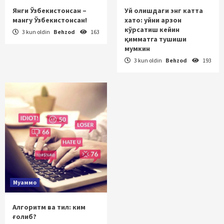
Янги Ўзбекистонсан –
Уй олишдаги энг катта
мангу Ўзбекистонсан!
хато: уйни арзон
кўрсатиш кейин
3 kun oldin
Behzod
163
қимматга тушиши
мумкин
3 kun oldin
Behzod
193
Муаммо
Алгоритм ва тил: ким
ғолиб?