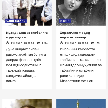
Олий таълим
Мозий
Муҳандислик истиқболига
Хоразмлик жадид
муҳим қадам
педагог аёллар
1 yil oldin
Behzod
1 465
1 yil oldin
Behzod
899
Дунё шиддат билан
Инсоннинг камолотга
ривожланаётган бугунги
етишишида оиладаги
даврда фаровон ҳаёт,
тарбиянинг, маҳалланинг
юрт иқтисодиётининг
жамиятдаги муҳитнинг ва
тараққий топиши,
табиийки мактабнинг
халқимиз, айниқса,
роли каттадир.
илмга…
Миллатнинг маънан…