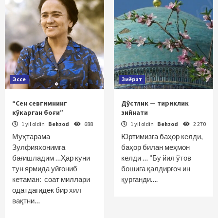
Эссе
Зиёрат
“Сен севгимнинг
Дўстлик — тириклик
кўкарган боғи”
зийнати
1 yil oldin
Behzod
688
1 yil oldin
Behzod
2 270
Муҳтарама
Юртимизга баҳор келди,
Зулфияхонимга
баҳор билан меҳмон
бағишладим …Ҳар куни
келди … “Бу йил ўтов
тун ярмида уйғониб
бошига қалдирғоч ин
кетаман: соат миллари
қурганди….
одатдагидек бир хил
вақтни…