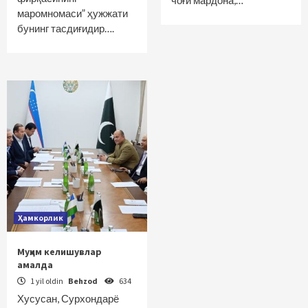
чоғи мардона,…
маромномаси” ҳужжати
бунинг тасдиғидир….
Ҳамкорлик
Муҳим келишувлар
амалда
1 yil oldin
Behzod
634
Хусусан, Сурхондарё