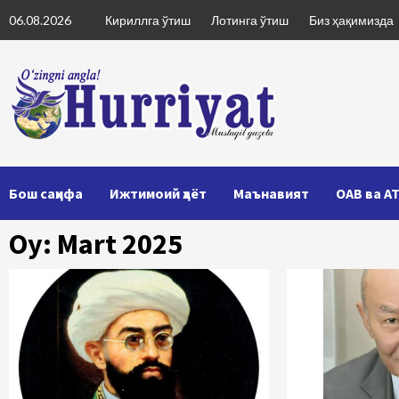
Skip
06.08.2026
Кириллга ўтиш
Лотинга ўтиш
Биз ҳақимизда
to
content
Бош саҳифа
Ижтимоий ҳаёт
Маънавият
ОАВ ва А
Oy: Mart 2025