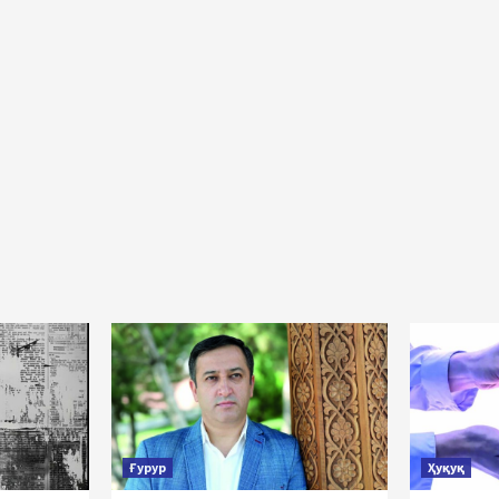
Ғурур
Ҳуқуқ