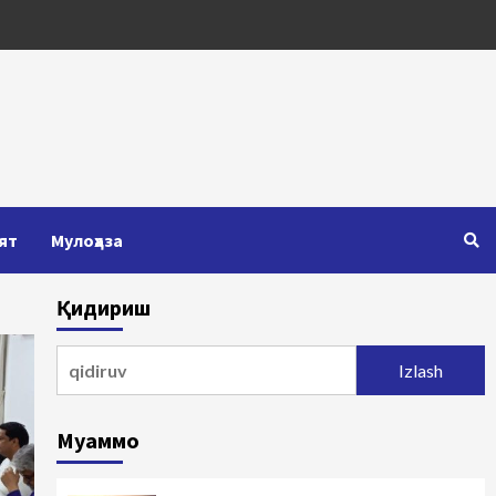
ят
Мулоҳаза
Қидириш
Qidirshish:
Муаммо