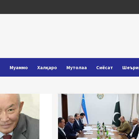
Т
Муаммо
Халқаро
Мутолаа
Сиёсат
Шеъри