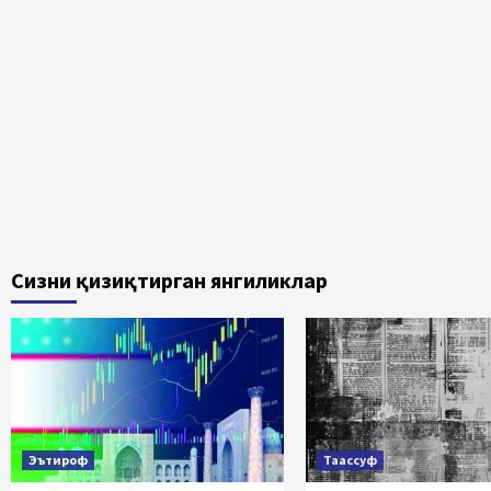
Сизни қизиқтирган янгиликлар
Эътироф
Таассуф