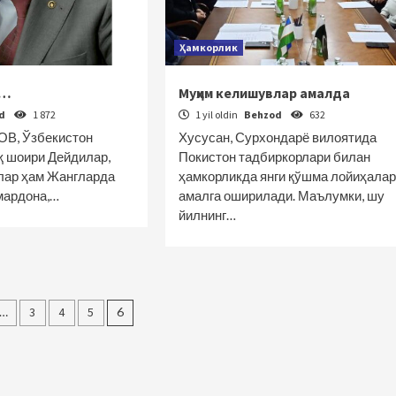
Ҳамкорлик
м…
Муҳим келишувлар амалда
od
1 872
1 yil oldin
Behzod
632
В, Ўзбекистон
Хусусан, Сурхондарё вилоятида
қ шоири Дейдилар,
Покистон тадбиркорлари билан
лар ҳам Жангларда
ҳамкорликда янги қўшма лойиҳалар
 мардона,…
амалга оширилади. Маълумки, шу
йилнинг…
ar
…
3
4
5
6
a
lanish