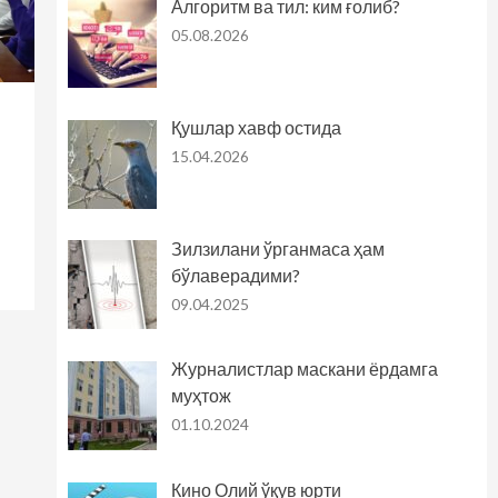
Алгоритм ва тил: ким ғолиб?
05.08.2026
Қушлар хавф остида
15.04.2026
Зилзилани ўрганмаса ҳам
бўлаверадими?
09.04.2025
Журналистлар маскани ёрдамга
муҳтож
01.10.2024
Кино Олий ўқув юрти