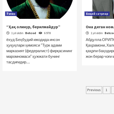
Ўзлик
Боқий сатрлар
“Ҳақ олинур, берилмайдур”
Она деган но
1 yil oldin
Behzod
6 978
1 yil oldin
Behz
ёхуд Беҳбудий ижодида инсон
Абдулла ОРИПО
ҳуқуқлари ҳимояси “Турк адами
Қаҳрамони, Хал
марказият (федералист) фирқасининг
қаҳрли баҳодир
маромномаси” ҳужжати бунинг
жон берар чоғи
тасдиғидир….
Maqolal
Previous
1
bo‘yich
harakat