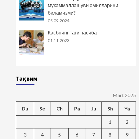
мукаммаллашуви омилларини
биламизми?
05.09.2024
Касбнинг таги насиба
01.11.2023
Тақвим
Mart 2025
Du
Se
Ch
Pa
Ju
Sh
Ya
1
2
3
4
5
6
7
8
9