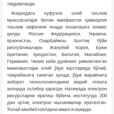
тақдирланди.
Жаҳондаги нуфузли олий таълим
муассасалари билан манфаатли ҳамкорлик
таълим сифатини янада яхшилашга хизмат
қилди. Россия Федерацияси, Украина,
Қозоғистон, Озарбайжон, Болтиқ бўйи
республикалари, Жанубий Корея, Буюк
Британия, Ҳиндистон, Бельгия, Малайзия,
Германия, Чехия каби дунёнинг ривожланган
мамлакатлари олий ўқув юртларида бўлиб,
тажрибасига таянган ҳолда, ўқув жараёнига
ахборот технологияларини жорий этишга
алоҳида эътибор қаратди. Натижада электрон
ресурсларни яратиш бўйича институтда 200
дан ортиқ электрон ишланмалар яратилган.
Ўнлаб ажойиб ғояларни амалга оширди.