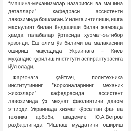
“Машина-механизмлар назарияси ва машина
деталлари” кафедраси ассистенти
лавозимида бошлаган. У илмга интилиши, ишга
масъулият билан ёндашиши билан жамоада
ҳамда талабалар ўртасида ҳурмат-эътибор
қозонди. Ёш олим ўз билими ва малакасини
ошириш мақсадида Украинага – Киев
муҳандис-қурилиш институти аспирантурасига
йўл олади.
Фарғонага қайтгач, политехника
институтининг “Корхоналарнинг механик
жиҳозлари” кафедрасида ассистент
лавозимида ўз меҳнат фаолиятини давом
эттирди. Украинада хизмат кўрсатган фан ва
техника арбоби, академик Ю.А.Ветров
раҳбарлигида “Ишлаш муддатини ошириш