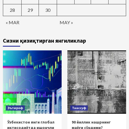
28
29
30
« MAR
MAY »
Сизни қизиқтирган янгиликлар
Эътироф
Таассуф
Ўзбекистон янги глобал
90 йиллик нашрнинг
иқтисодиётда ишончли
маёғи сўндими?