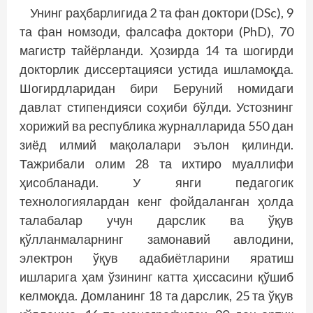
Унинг раҳбарлигида 2 та фан доктори (DSc), 9
та фан номзоди, фалсафа доктори (PhD), 70
магистр тай­ёрланди. Ҳозирда 14 та шогирди
докторлик диссертацияси устида ишламоқда.
Шогирдларидан бири Беруний номидаги
давлат стипендияси соҳиби бўлди. Устознинг
хорижий ва республика журналларида 550 дан
зиёд илмий мақолалари эълон қилинди.
Тажрибали олим 28 та ихтиро муаллифи
ҳисобланади. У янги педагогик
технологиялардан кенг фойдаланган ҳолда
талабалар учун дарслик ва ўқув
қўлланмаларнинг замонавий авлодини,
электрон ўқув адабиётларини яратиш
ишларига ҳам ўзининг катта ҳиссасини қўшиб
келмоқда. Домланинг 18 та дарслик, 25 та ўқув