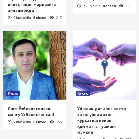
инвестиция марказига
2 kun oldin
Behzod
169
айланмоқда
2 kun oldin
Behzod
217
Ғурур
Ҳуқуқ
Янги Ўзбекистонсан –
Уй олишдаги энг катта
мангу Ўзбекистонсан!
хато: уйни арзон
кўрсатиш кейин
2 kun oldin
Behzod
155
қимматга тушиши
мумкин