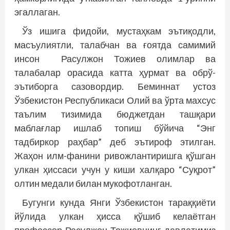
эгаллаган.
Ўз ишига фидойи, мустаҳкам эътиқодли,
масъулиятли, талабчан ва ғоятда самимий
инсон Расулжон Тожиев олимлар ва
талабалар орасида катта ҳурмат ва обрў-
эътиборга сазовордир. Беминнат устоз
Ўзбекистон Республикаси Олий ва ўрта махсус
таълим тизимида бюджетдан ташқари
маблағлар ишлаб топиш бўйича “Энг
тадбиркор раҳбар” деб эътироф этилган.
Жаҳон илм-фанини ривожлантиришга қўшган
улкан ҳиссаси учун у киши халқаро “Суқрот”
олтин медали билан мукофотланган.
Бугунги кунда Янги Ўзбекистон тараққиёти
йўлида улкан ҳисса қўшиб келаётган