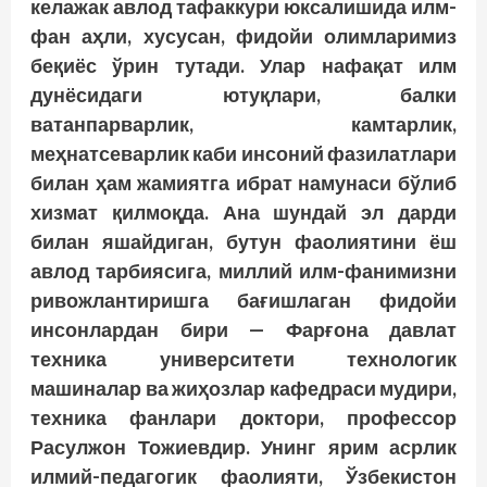
келажак авлод тафаккури юксалишида илм-
фан аҳли, хусусан, фидойи олимларимиз
беқиёс ўрин тутади. Улар нафақат илм
дунёсидаги ютуқлари, балки
ватанпарварлик, камтарлик,
меҳнатсеварлик каби инсоний фазилатлари
билан ҳам жамиятга ибрат намунаси бўлиб
хизмат қилмоқда. Ана шундай эл дарди
билан яшайдиган, бутун фаолиятини ёш
авлод тарбиясига, миллий илм-фанимизни
ривожлантиришга бағишлаган фидойи
инсонлардан бири — Фарғона давлат
техника университети технологик
машиналар ва жиҳозлар кафедраси мудири,
техника фанлари доктори, профессор
Расулжон Тожиевдир. Унинг ярим асрлик
илмий-педагогик фаолияти, Ўзбекистон