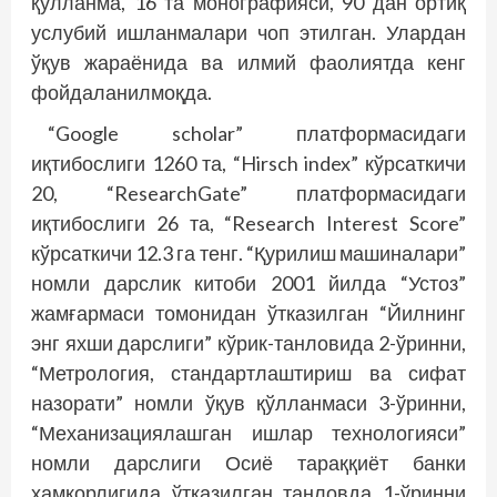
қўлланма, 16 та монографияси, 90 дан ортиқ
услубий ишланмалари чоп этилган. Улардан
ўқув жараёнида ва илмий фаолиятда кенг
фойдаланилмоқда.
“Google scholar” платформасидаги
иқтибослиги 1260 та, “Hirsch index” кўрсаткичи
20, “ResearchGate” платформасидаги
иқтибослиги 26 та, “Research Interest Score”
кўрсаткичи 12.3 га тенг. “Қурилиш машиналари”
номли дарслик китоби 2001 йилда “Устоз”
жамғармаси томонидан ўтказилган “Йилнинг
энг яхши дарслиги” кўрик-танловида 2-ўринни,
“Метрология, стандартлаштириш ва сифат
назорати” номли ўқув қўлланмаси 3-ўринни,
“Механизациялашган ишлар технологияси”
номли дарслиги Осиё тараққиёт банки
ҳамкорлигида ўтказилган танловда 1-ўринни