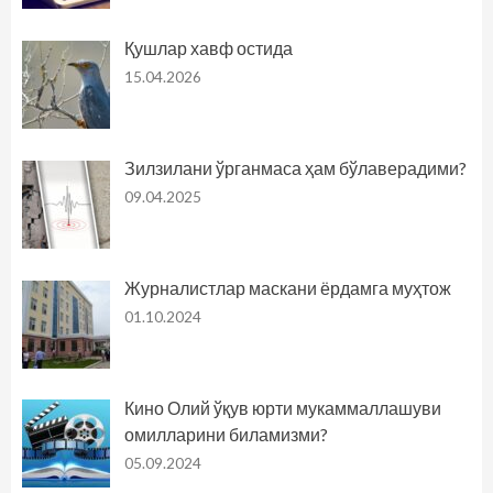
Қушлар хавф остида
15.04.2026
Зилзилани ўрганмаса ҳам бўлаверадими?
09.04.2025
Журналистлар маскани ёрдамга муҳтож
01.10.2024
Кино Олий ўқув юрти мукаммаллашуви
омилларини биламизми?
05.09.2024