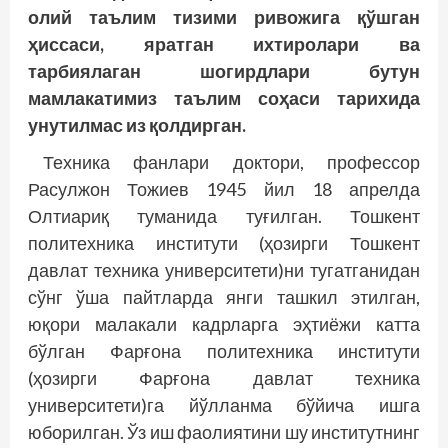
олий таълим тизими ривожига қўшган
ҳиссаси, яратган ихтиролари ва
тарбиялаган шогирдлари бутун
мамлакатимиз таълим соҳаси тарихида
унутилмас из қолдирган.
Техника фанлари доктори, профессор
Расулжон Тожиев 1945 йил 18 апрелда
Олтиариқ туманида туғилган. Тошкент
политехника институти (ҳозирги Тошкент
давлат техника университети)ни тугатганидан
сўнг ўша пайтларда янги ташкил этилган,
юқори малакали кадрларга эҳтиёжи катта
бўлган Фарғона политехника институти
(ҳозирги Фарғона давлат техника
университети)га йўлланма бўйича ишга
юборилган. Ўз иш фаолиятини шу институтнинг