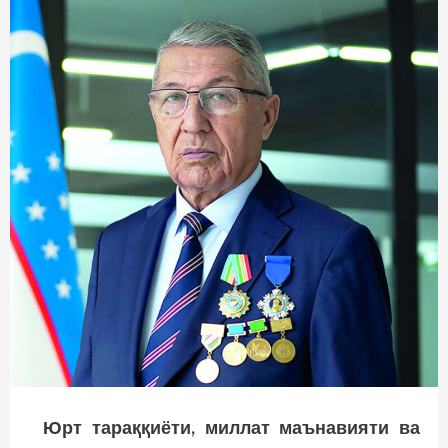
Юрт тараққиёти, миллат маънавияти ва