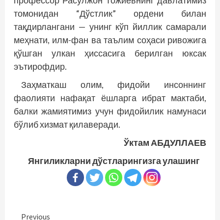
профессор Расулжон Тожиевнинг давлатимиз
томонидан “Дўстлик” ордени билан
тақдирлангани — унинг кўп йиллик самарали
меҳнати, илм-фан ва таълим соҳаси ривожига
қўшган улкан ҳиссасига берилган юксак
эътирофдир.
Заҳматкаш олим, фидойи инсоннинг
фаолияти нафақат ёшларга ибрат мактаби,
балки жамиятимиз учун фидойилик намунаси
бўлиб хизмат қилаверади.
Ўктам АБДУЛЛАЕВ
Янгиликларни дўстларингизга улашинг
Continue
Previous