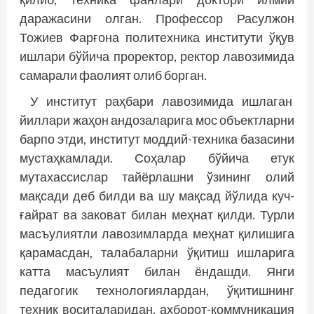
даражасини олган. Профессор Расулжон
Тожиев Фарғона политехника институти ўқув
ишлари бўйича проректор, ректор лавозимида
самарали фаолият олиб борган.
У институт раҳбари лавозимида ишлаган
йиллари жаҳон андозаларига мос объектларни
барпо этди, институт моддий-техника базасини
мустаҳкамлади. Соҳалар бўйича етук
мутахассислар тайёрлашни ўзининг олий
мақсади деб билди ва шу мақсад йўлида куч-
ғайрат ва заковат билан меҳнат қилди. Турли
масъулиятли лавозимларда меҳнат қилишига
қарамасдан, талабаларни ўқитиш ишларига
катта масъулият билан ёндашди. Янги
педагогик технологиялардан, ўқитишнинг
техник воситаларидан, ахборот-коммуникация