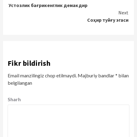
Устозлик бағрикенглик демакдир
Reading
Next
Соҳир туйғу эгаси
Fikr bildirish
Email manzilingiz chop etilmaydi.
Majburiy bandlar
*
bilan
belgilangan
Sharh