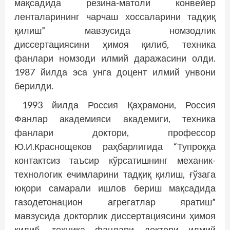
мақсадида резина-матоли конвейер
ленталарининг чарчаш хоссаларини тадқиқ
қилиш” мавзусида номзодлик
диссертациясини ҳимоя қилиб, техника
фанлари номзоди илмий даражасини олди.
1987 йилда эса унга доцент илмий унвони
берилди.
1993 йилда Россия Қаҳрамони, Россия
Фанлар академияси академиги, техника
фанлари доктори, профессор
Ю.И.Краснощеков раҳбарлигида “Тупроққа
контактсиз таъсир кўрсатишнинг механик-
технологик ечимларини тадқиқ қилиш, ғўзага
юқори самарали ишлов бериш мақсадида
газодетонацион агрегатлар яратиш”
мавзусида докторлик диссертациясини ҳимоя
қилиб, техника фанлари доктори илмий