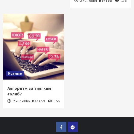
2 kun oldin
Behzod
176
Муаммо
Алгоритм ва тил: ким
ғолиб?
2 kun oldin
Behzod
156
Facebook
Telegram