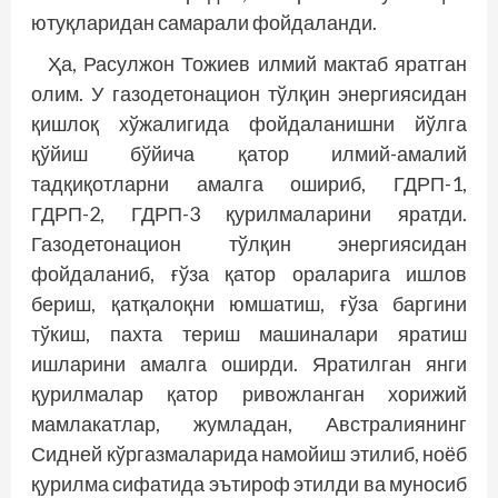
ютуқларидан самарали фойдаланди.
Ҳа, Расулжон Тожиев илмий мактаб яратган
олим. У газодетонацион тўлқин энергиясидан
қишлоқ хўжалигида фойдаланишни йўлга
қўйиш бўйича қатор илмий-амалий
тадқиқотларни амалга ошириб, ГДРП-1,
ГДРП-2, ГДРП-3 қурилмаларини яратди.
Газодетонацион тўлқин энергиясидан
фойдаланиб, ғўза қатор ораларига ишлов
бериш, қатқалоқни юмшатиш, ғўза баргини
тўкиш, пахта териш машиналари яратиш
ишларини амалга оширди. Яратилган янги
қурилмалар қатор ривожланган хорижий
мамлакатлар, жумладан, Австралиянинг
Сидней кўргазмаларида намойиш этилиб, ноёб
қурилма сифатида эътироф этилди ва муносиб