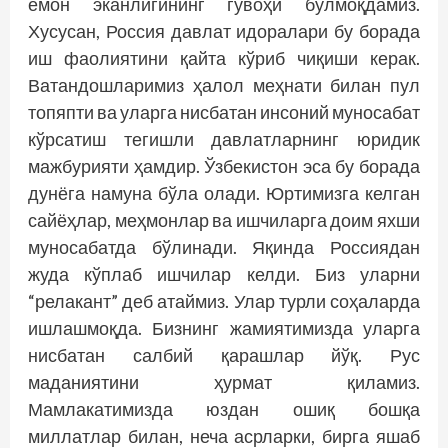
ёмон эканлигининг гувоҳи бўлмоқдамиз.
Хусусан, Россия давлат идоралари бу борада
иш фаолиятини қайта кўриб чиқиши керак.
Ватандошларимиз ҳалол меҳнати билан пул
топяпти ва уларга нисбатан инсоний муносабат
кўрсатиш тегишли давлатларнинг юридик
мажбурияти ҳамдир. Ўзбекистон эса бу борада
дунёга намуна бўла олади. Юртимизга келган
сайёҳлар, меҳмонлар ва ишчиларга доим яхши
муносабатда бўлинади. Яқинда Россиядан
жуда кўплаб ишчилар келди. Биз уларни
“релакант” деб атаймиз. Улар турли соҳаларда
ишлашмоқда. Бизнинг жамиятимизда уларга
нисбатан салбий қарашлар йўқ. Рус
маданиятини ҳурмат қиламиз.
Мамлакатимизда юздан ошиқ бошқа
миллатлар билан, неча асрларки, бирга яшаб