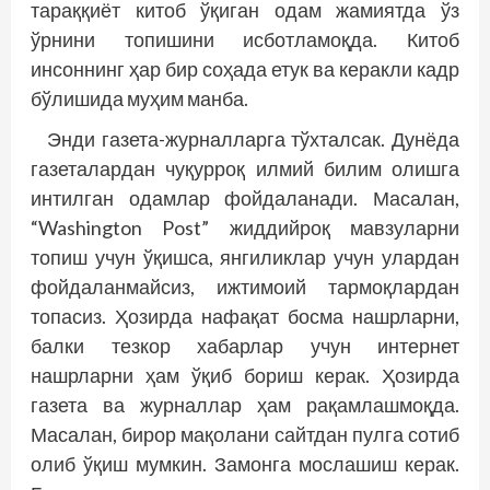
тараққиёт китоб ўқиган одам жамиятда ўз
ўрнини топишини исботламоқда. Китоб
инсоннинг ҳар бир соҳада етук ва керакли кадр
бўлишида муҳим манба.
Энди газета-журналларга тўхталсак. Дунёда
газеталардан чуқурроқ илмий билим олишга
интилган одамлар фойдаланади. Масалан,
“Washington Post” жиддийроқ мавзуларни
топиш учун ўқишса, янгиликлар учун улардан
фойдаланмайсиз, ижтимоий тармоқлардан
топасиз. Ҳозирда нафақат босма нашрларни,
балки тезкор хабарлар учун интернет
нашрларни ҳам ўқиб бориш керак. Ҳозирда
газета ва журналлар ҳам рақамлашмоқда.
Масалан, бирор мақолани сайтдан пулга сотиб
олиб ўқиш мумкин. Замонга мослашиш керак.