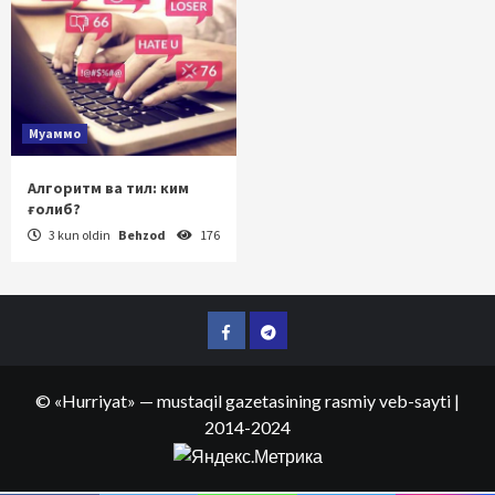
Муаммо
Алгоритм ва тил: ким
ғолиб?
3 kun oldin
Behzod
176
Facebook
Telegram
©
«Hurriyat»
— mustaqil gazetasining rasmiy veb-sayti
|
2014-2024