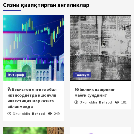
Сизни қизиқтирган янгиликлар
Эътироф
Таассуф
Ўзбекистон янги глобал
90 йиллик нашрнинг
иқтисодиётда ишончли
маёғи сўндими?
инвестиция марказига
3 kun oldin
Behzod
181
айланмоқда
3 kun oldin
Behzod
249