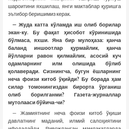
шароитини яхшилаш, янги мактаблар қуришга
эътибор беришимиз керак.
— Жуда катта кўламда иш олиб борилар
экан-ку. Бу фақат ҳисобот кўринишида
бўлмаса, яхши. Яна бир мулоҳаза: қанча
баланд иншоотлар қурмайлик, қанча
йўлларни равон қилмайлик, асосий куч
одамларнинг илм олишида бўлиб
қолаверади. Сизнингча, бугун ёшларнинг
неча фоизи китоб ўқийди? Бу борада ҳам
силар томонингиздан бирорта ўрганиш
олиб борилганми? Газета-журналлар
мутолааси бўйича-чи?
— Жамиятнинг неча фоизи китоб ўқиши
давлатнинг маданий, илмий салоҳиятини
ифодалайди. Ривожланган мамлакатларда