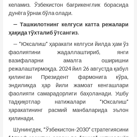
келамиз. Ўзбекистон бағрикенглик борасида
дунёга ўрнак бўла олади.
— Ташкилотнинг келгуси катта режалари
ҳақида тўхталиб ўтсангиз.
— “Юксалиш” ҳаракати келгуси йилда ҳам ўз
фаолиятини жадаллаштириб, янги
вазифаларни амалга оширишни
режалаштирмоқда. 2024 йил 26 августда қабул
қилинган Президент фармонига кўра,
эндиликда ҳар йили жамоат кенгашлари
фаолияти самарадорлиги баҳоланади. Ушбу
тадқиқотлар натижалари “Юксалиш”
ҳаракатининг расмий манбаларида эълон
қилинади.
Шунингдек, “Ўзбекистон-2030” стратегиясини