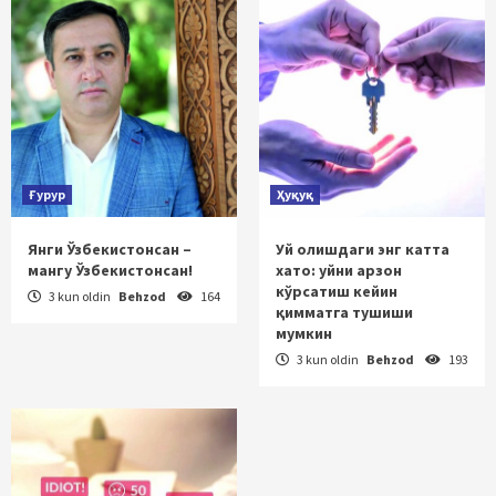
Ғурур
Ҳуқуқ
Янги Ўзбекистонсан –
Уй олишдаги энг катта
мангу Ўзбекистонсан!
хато: уйни арзон
кўрсатиш кейин
3 kun oldin
Behzod
164
қимматга тушиши
мумкин
3 kun oldin
Behzod
193