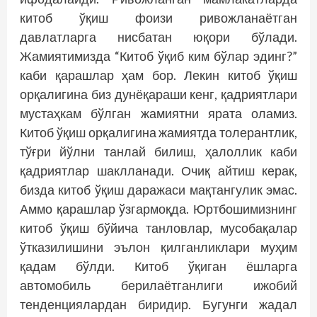
китоб ўқиш фоизи ривожланаётган
давлатларга нисбатан юқори бўлади.
Жамиятимизда “Китоб ўқиб ким бўлар эдинг?”
каби қарашлар ҳам бор. Лекин китоб ўқиш
орқалигина биз дунёқараши кенг, қадриятлари
мустаҳкам бўлган жамиятни ярата оламиз.
Китоб ўқиш орқалигина жамиятда толерантлик,
тўғри йўлни танлай билиш, ҳалоллик каби
қадриятлар шаклланади. Очиқ айтиш керак,
бизда китоб ўқиш даражаси мақтангулик эмас.
Аммо қарашлар ўзгармоқда. Юртбошимизнинг
китоб ўқиш бўйича танловлар, мусобақалар
ўтказилишини эълон қилганликлари муҳим
қадам бўлди. Китоб ўқиган ёшларга
автомобиль берилаётганлиги ижобий
тенденциялардан биридир. Бугунги жадал