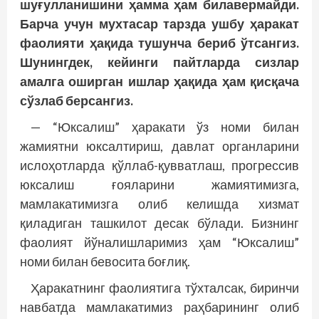
шуғулланишини ҳамма ҳам билавермайди.
Барча учун мухтасар тарзда ушбу ҳаракат
фаолияти ҳақида тушунча бериб ўтсангиз.
Шунингдек, кейинги пайтларда сизлар
амалга оширган ишлар ҳақида ҳам қисқача
сўзлаб берсангиз.
— “Юксалиш” ҳаракати ўз номи билан
жамиятни юксалтириш, давлат органларини
ислоҳотларда қўллаб-қувватлаш, прогрессив
юк­салиш ғояларини жамиятимизга,
мамлакатимизга олиб келишда хизмат
қиладиган ташкилот десак бўлади. Бизнинг
фаолият йўналишларимиз ҳам “Юксалиш”
номи билан бевосита боғлиқ.
Ҳаракатнинг фаолиятига тўхталсак, биринчи
навбатда мамлакатимиз раҳбарининг олиб