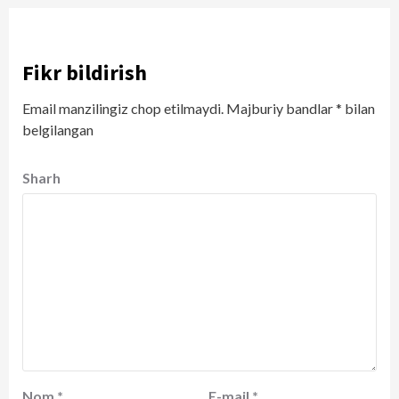
Fikr bildirish
Email manzilingiz chop etilmaydi.
Majburiy bandlar
*
bilan
belgilangan
Sharh
Nom
*
E-mail
*