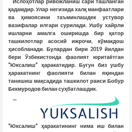
Ислоҳотлар ривожланиш сари ташланган
қадамдир. Улар негизида халқ манфаатлари
ва ҳимоясини таъминлашдек устувор
вазифалар илгари сурилади. Ушбу хайрли
ишларни амалга оширишда бир қатор
ташкилотлар асосий ижрочи, кўмакдош
ҳисобланади. Булардан бири 2019 йилдан
бери Ўзбекистонда фаолият юритаётган
“Юксалиш” ҳаракатидир. Бугун биз ушбу
ҳаракатнинг фаолияти билан яқиндан
танишиш мақсадида ташкилот раиси Бобур
Бекмуродов билан суҳбатлашдик.
—
“Юксалиш” ҳаракатининг нима иш билан