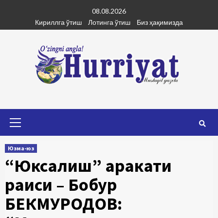
Skip
08.08.2026
to
Кириллга ўтиш
Лотинга ўтиш
Биз ҳақимизда
content
Primary
Menu
Юзма-юз
“Юксалиш” ҳаракати
раиси – Бобур
БЕКМУРОДОВ: