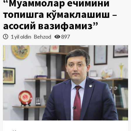
“Муаммолар ечимини
топишга кўмаклашиш –
асосий вазифамиз”
1 yil oldin
Behzod
897