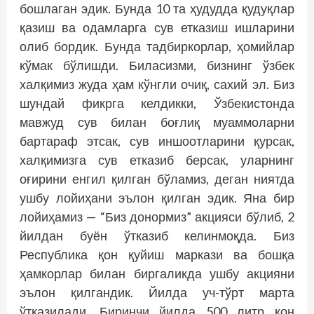
бошлаган эдик. Бунда 10 та ҳудудда қудуқлар
қазиш ва одамларга сув етказиш ишларини
олиб бордик. Бунда тадбиркорлар, ҳомийлар
кўмак бўлишди. Биласизми, бизнинг ўзбек
халқимиз жуда ҳам кўнгли очиқ, сахий эл. Биз
шундай фикрга келдикки, Ўзбекистонда
мавжуд сув билан боғлиқ муаммоларни
бартараф этсак, сув иншоотларини қурсак,
халқимизга сув етказиб берсак, уларнинг
оғирини енгил қилган бўламиз, деган ниятда
ушбу лойиҳани эълон қилган эдик. Яна бир
лойиҳамиз — “Биз донормиз” акцияси бўлиб, 2
йилдан буён ўтказиб келинмоқда. Биз
Республика қон қуйиш маркази ва бошқа
ҳамкорлар билан биргаликда ушбу акцияни
эълон қилгандик. Йилда уч-тўрт марта
ўтказилади. Биринчи йилда 500 литр қон