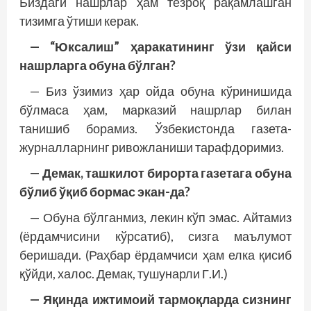
Биздаги нашрлар ҳам тезроқ рақамлашган
тизимга ўтиши керак.
— “Юксалиш” ҳаракатининг ўзи қайси
нашрларга обуна бўлган?
— Биз ўзимиз ҳар ойда обуна кўринишида
бўлмаса ҳам, марказий нашрлар билан
танишиб борамиз. Ўзбекистонда газета-
журналларнинг ривожланиши тарафдоримиз.
— Демак, ташкилот бирорта газетага обуна
бўлиб ўқиб бормас экан-да?
— Обуна бўлганмиз, лекин кўп эмас. Айтамиз
(ёрдамчисини кўрсатиб), сизга маълумот
беришади. (Раҳбар ёрдамчиси ҳам елка қисиб
қўйди, халос. Демак, тушунарли Г.И.)
— Яқинда ижтимоий тармоқларда сизнинг