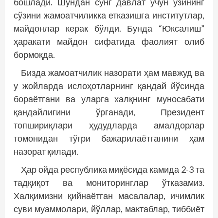
бошлади. Шундан сўнг давлат учун ўзининг
сўзини жамоатчиликка етказишга институтлар,
майдонлар керак бўлди. Бунда “Юксалиш”
ҳаракати майдон сифатида фаолият олиб
бормоқда.
Бизда жамоатчилик назорати ҳам мавжуд ва
у жойларда ислоҳотларнинг қандай йўсинда
бораётгани ва уларга халқнинг муносабати
қандайлигини ўрганади, Президент
топшириқлари ҳудудларда амалдорлар
томонидан тўғри бажарилаётганини ҳам
назорат қилади.
Ҳар ойда республика миқёсида камида 2-3 та
тадқиқот ва мониторинглар ўтказамиз.
Халқимизни қийнаётган масалалар, ичимлик
суви муаммолари, йўллар, мактаблар, тиббиёт