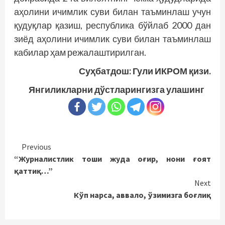
аҳолини ичимлик суви билан таъминлаш учун
қудуқлар қазиш, республика бўйлаб 2000 дан
зиёд аҳолини ичимлик суви билан таъминлаш
кабилар ҳам режалаштирилган.
Суҳбатдош: Гули ИКРОМ қизи.
Янгиликларни дўстларингизга улашинг
Continue
Previous
“Журналистлик тоши жуда оғир, нони ғоят
Reading
қаттиқ…”
Next
Кўп нарса, аввало, ўзимизга боғлиқ