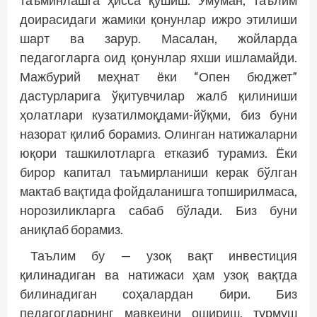
таъминлашга ҳисса қўшиш. Умуман, таълим
доирасидаги жамики қонунлар ижро этилиши
шарт ва зарур. Масалан, жойларда
педагогларга оид қонунлар яхши ишламайди.
Мажбурий меҳнат ёки “Опен бюджет”
дастурларига ўқитувчилар жалб қилиниши
ҳолатлари кузатилмоқдами-йўқми, биз буни
назорат қилиб борамиз. Олинган натижаларни
юқори ташкилотларга етказиб турамиз. Ёки
бирор капитал таъмирланиши керак бўлган
мактаб вақтида фойдаланишга топширилмаса,
норозиликларга сабаб бўлади. Биз буни
аниқлаб борамиз.
Таълим бу — узоқ вақт инвестиция
қилинадиган ва натижаси ҳам узоқ вақтда
билинадиган соҳалардан бири. Биз
педагогларнинг мавқеини ошириш, турмуш