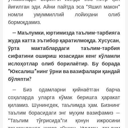
йиғилган эди. Айни пайтда эса “Яшил макон”
номли умуммиллий лойиҳани олиб
бормоқдамиз.
— Маълумки, юртимизда таълим-тарбияга
жуда катта эътибор қаратилмоқда. Хусусан,
ўрта мактаблардаги таълим-тарбия
сифатини ошириш юзасидан кенг кўламли
ислоҳотлар олиб борилаётир. Бу борада
“Юксалиш”нинг ўрни ва вазифалари қандай
бўляпти?
— Биз одамларни қийнаётган барча
соҳаларда уларга кўмак беришга ҳаракат
қиламиз. Шунингдек, таълимда ҳам. Бизнинг
таълим борасидаги энг муҳим вазифамиз —
“Таълим тўғрисида”ги қонун ижросини