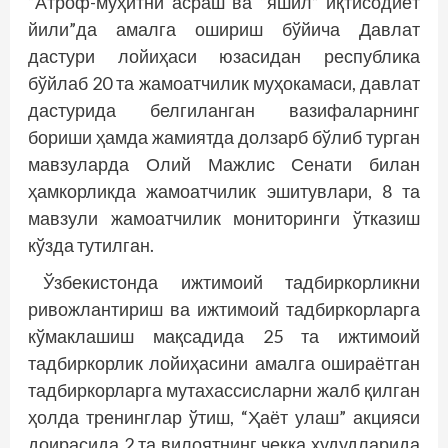
“Атроф-муҳитни асраш ва “яшил” иқтисодиёт
йили”да амалга ошириш бўйича Давлат
дастури лойиҳаси юзасидан республика
бўйлаб 20 та жамоатчилик муҳокамаси, давлат
дастурида белгиланган вазифаларнинг
бориши ҳамда жамиятда долзарб бўлиб турган
мавзуларда Олий Мажлис Сенати билан
ҳамкорликда жамоатчилик эшитувлари, 8 та
мавзули жамоатчилик мониторинги ўтказиш
кўзда тутилган.
Ўзбекистонда ижтимоий тадбиркорликни
ривожлантириш ва ижтимоий тадбиркорларга
кўмаклашиш мақсадида 25 та ижтимоий
тадбиркорлик лойиҳасини амалга ошираётган
тадбиркорларга мутахассисларни жалб қилган
ҳолда тренинглар ўтиш, “Ҳаёт улаш” акцияси
доирасида 2 та вилоятнинг чекка ҳудудларида