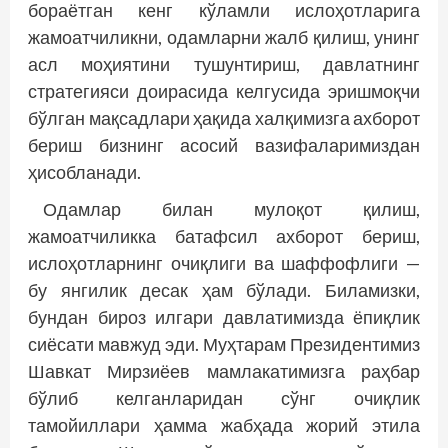
бораётган кенг кўламли ислоҳотларига
жамоатчиликни, одамларни жалб қилиш, унинг
асл моҳиятини тушунтириш, давлатнинг
стратегияси доирасида келгусида эришмоқчи
бўлган мақсадлари ҳақида халқимизга ахборот
бериш бизнинг асосий вазифаларимиздан
ҳисобланади.
Одамлар билан мулоқот қилиш,
жамоатчиликка батафсил ахборот бериш,
ислоҳотларнинг очиқлиги ва шаффофлиги —
бу янгилик десак ҳам бўлади. Биламизки,
бундан бироз илгари давлатимизда ёпиқлик
сиёсати мавжуд эди. Муҳтарам Президентимиз
Шавкат Мирзиёев мамлакатимизга раҳбар
бўлиб келганларидан сўнг очиқлик
тамойиллари ҳамма жабҳада жорий этила