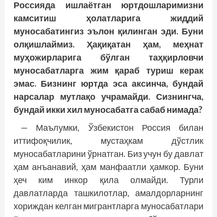
Россияда ишлаётган юртдошларимизни
камситиш ҳолатларига жиддий
муносабатингиз эълон қилинган эди. Буни
олқишлаймиз. Ҳақиқатан ҳам, меҳнат
муҳожирларига бўлган таҳқирловчи
муносабатларга жим қараб туриш керак
эмас. Бизнинг юртда эса аксинча, бундай
нарсалар мутлақо учрамайди. Сизнингча,
бундай икки хил муносабатга сабаб нимада?
— Маълумки, Ўзбекистон Россия билан
иттифоқчилик, мустаҳкам дўстлик
муносабатларини ўрнатган. Биз учун бу давлат
ҳам анъанавий, ҳам манфаатли ҳамкор. Буни
ҳеч ким инкор қила олмайди. Турли
давлатларда ташкилотлар, амалдорларнинг
хориждан келган мигрантларга муносабатлари