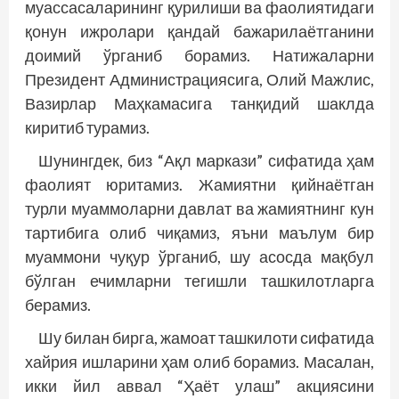
муассасаларининг қурилиши ва фаолиятидаги
қонун ижролари қандай бажарилаётганини
доимий ўрганиб борамиз. Натижаларни
Президент Администрациясига, Олий Мажлис,
Вазирлар Маҳкамасига танқидий шаклда
киритиб турамиз.
Шунингдек, биз “Ақл маркази” сифатида ҳам
фаолият юритамиз. Жамиятни қийнаётган
турли муаммоларни давлат ва жамиятнинг кун
тартибига олиб чиқамиз, яъни маълум бир
муаммони чуқур ўрганиб, шу асосда мақбул
бўлган ечимларни тегишли ташкилотларга
берамиз.
Шу билан бирга, жамоат ташкилоти сифатида
хайрия ишларини ҳам олиб борамиз. Масалан,
икки йил аввал “Ҳаёт улаш” акциясини