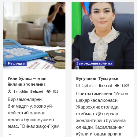
Мушоҳада
Замондошларимиз
Уйли бўлиш — минг
Бугуннинг Тўмариси
йиллик эпопеями?
1 yil oldin
Behzod
1 007
1 yil oldin
Behzod
823
Пойтахтимизнинг 16-сон
Бир замонларни
шаҳар касалхонаси.
билмадиг-у, ҳозир уй-
Жарроҳлик столида
жой сотиб оламан
ётибман. Дўхтирлар
деганга бу иш муаммо
жонлантириш бўлимига
эмас. “Ойнаи жаҳон” ҳам,
олишди. Касалларнинг
…
кўплиги, одамларнинг