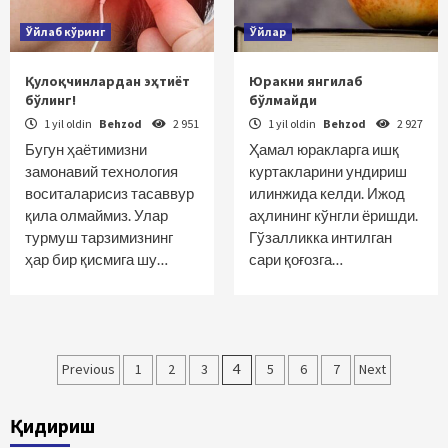
Ўйлаб кўринг
Ўйлар
Қулоқчинлардан эҳтиёт
Юракни янгилаб
бўлинг!
бўлмайди
1 yil oldin
Behzod
2 951
1 yil oldin
Behzod
2 927
Бугун ҳаётимизни
Ҳамал юракларга ишқ
замонавий технология
куртакларини ундириш
воситаларисиз тасаввур
илинжида келди. Ижод
қила олмаймиз. Улар
аҳлининг кўнгли ёришди.
турмуш тарзимизнинг
Гўзалликка интилган
ҳар бир қисмига шу…
сари қоғозга…
Maqolalar
Previous
1
2
3
4
5
6
7
Next
bo‘yicha
Қидириш
harakatlanish