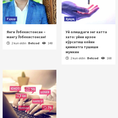
Ғурур
Ҳуқуқ
Янги Ўзбекистонсан –
Уй олишдаги энг катта
мангу Ўзбекистонсан!
хато: уйни арзон
кўрсатиш кейин
2 kun oldin
Behzod
148
қимматга тушиши
мумкин
2 kun oldin
Behzod
168