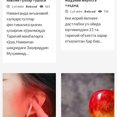
Анвойи гуллар гўшаси
Маданий меросга
таҳдид
1 yil oldin
Behzod
613
1 yil oldin
Behzod
736
Наманганда анъанавий
ёки жорий йилнинг
халқаро гуллар
дастлабки уч ойида
фестивалига қизғин
юртимиздаги 21 та
ҳозирлик кўрилмоқда
тарихий объектга зарар
Тарихий манбаларга
етказилган Ҳар бир…
кўра, Наманган
шаҳридаги Заҳириддин
Муҳаммад…