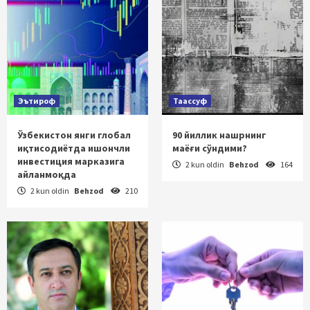
Эътироф
Таассуф
Ўзбекистон янги глобал
90 йиллик нашрнинг
иқтисодиётда ишончли
маёғи сўндими?
инвестиция марказига
2 kun oldin
Behzod
164
айланмоқда
2 kun oldin
Behzod
210