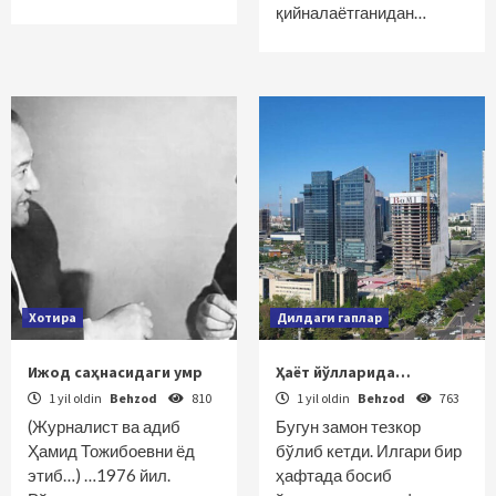
қийналаётганидан…
Хотира
Дилдаги гаплар
Ижод саҳнасидаги умр
Ҳаёт йўлларида…
1 yil oldin
Behzod
810
1 yil oldin
Behzod
763
(Журналист ва адиб
Бугун замон тезкор
Ҳамид Тожибоевни ёд
бўлиб кетди. Илгари бир
этиб…) …1976 йил.
ҳафтада босиб