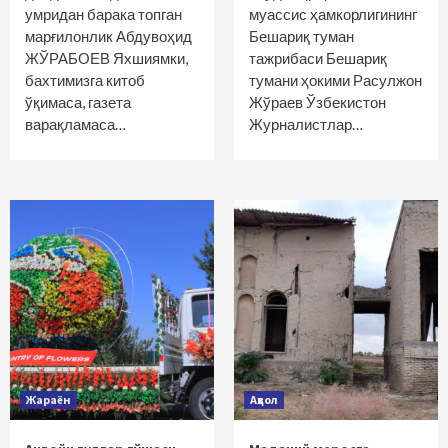
умридан барака топган
муассис ҳамкорлигининг
марғилонлик Абдувоҳид
Бешариқ туман
ЖЎРАБОЕВ Яхшиямки,
тажрибаси Бешариқ
бахтимизга китоб
тумани ҳокими Расулжон
ўқимаса, газета
Жўраев Ўзбекистон
варақламаса…
Журналистлар…
Жараён
Аҳвол