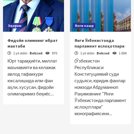
Эҳтиром
Янги нашр
Фидойи олимнинг ибрат
Янги Ўзбекистонда
мактаби
парламент ислоҳотлари
1 yil oldin
Behzod
970
1 yil oldin
Behzod
1 004
Юрт тараққиёти, миллат
(Ўзбекистон
маънавияти ва келажак
Республикаси
авлод тафаккури
Конституциявий суди
юксалишида илм-фан
судьяси, юридик фанлар
аҳли, хусусан, фидойи
номзоди Абдуманноп
олимларимиз беқиёс…
Раҳимовнинг “Янги
Ўзбекистонда парламент
ислоҳотлари”
монографиясини…