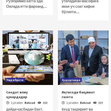
Рўзғоримиз катта эди.
ўтиладиган масофага
Оилада етти фарзанд….
икки-уч соат кифоя
бўляпти….
Умр ибрати
Ҳудудларда
Саодат илму
Иқтисоди бақувват
ҳунардадир
газета
1 yil oldin
Behzod
668
1 yil oldin
Behzod
669
дейди касбидан бахт,
ёхуд таҳририят ва