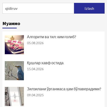
Qidirshish:
Муаммо
Алгоритм ва тил: ким ғолиб?
05.08.2026
Қушлар хавф остида
15.04.2026
Зилзилани ўрганмаса ҳам бўлаверадими?
09.04.2025