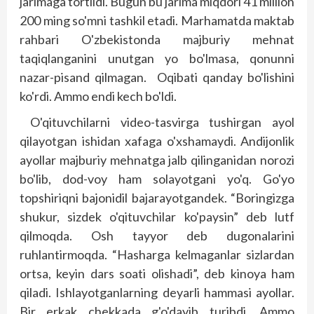
jarimaga tortildi. Bugun bu jarima miqdori 41 million
200 ming so'mni tashkil etadi. Marhamatda maktab
rahbari O'zbekistonda majburiy mehnat
taqiqlanganini unutgan yo bo'lmasa, qonunni
nazar-pisand qilmagan. Oqibati qanday bo'lishini
ko'rdi. Ammo endi kech bo'ldi.
O'qituvchilarni video-tasvirga tushirgan ayol
qilayotgan ishidan xafaga o'xshamaydi. Andijonlik
ayollar majburiy mehnatga jalb qilinganidan norozi
bo'lib, dod-voy ham solayotgani yo'q. Go'yo
topshiriqni bajonidil bajarayotgandek. “Boringizga
shukur, sizdek o'qituvchilar ko'paysin” deb lutf
qilmoqda. Osh tayyor deb dugonalarini
ruhlantirmoqda. “Hasharga kelmaganlar sizlardan
ortsa, keyin dars soati olishadi”, deb kinoya ham
qiladi. Ishlayotganlarning deyarli hammasi ayollar.
Bir erkak chekkada g'o'dayib turibdi. Ammo