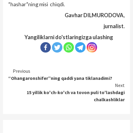
“hashar”ning misi chiqdi.
Gavhar DILMURODOVA,
jurnalist.
Yangiliklarni do'stlaringizga ulashing
Continue
Previous
“Ohangaronshifer”ning qaddi yana tiklanadimi?
Reading
Next
15 yillik ko'ch-ko'ch va tovon puli to'lashdagi
chalkashliklar