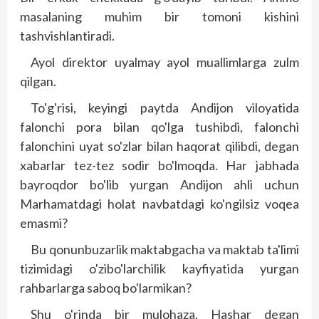
masalaning muhim bir tomoni kishini
tashvishlantiradi.
Ayol direktor uyalmay ayol muallimlarga zulm
qilgan.
To'g'risi, keyingi paytda Andijon viloyatida
falonchi pora bilan qo'lga tushibdi, falonchi
falonchini uyat so'zlar bilan haqorat qilibdi, degan
xabarlar tez-tez sodir bo'lmoqda. Har jabhada
bayroqdor bo'lib yurgan Andijon ahli uchun
Marhamatdagi holat navbatdagi ko'ngilsiz voqea
emasmi?
Bu qonunbuzarlik maktabgacha va maktab ta'limi
tizimidagi o'zibo'larchilik kayfiyatida yurgan
rahbarlarga saboq bo'larmikan?
Shu o'rinda bir mulohaza. Hashar degan