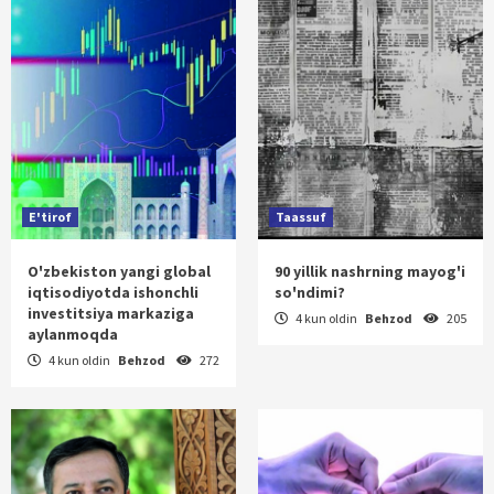
E'tirof
Taassuf
O'zbekiston yangi global
90 yillik nashrning mayog'i
iqtisodiyotda ishonchli
so'ndimi?
investitsiya markaziga
4 kun oldin
Behzod
205
aylanmoqda
4 kun oldin
Behzod
272