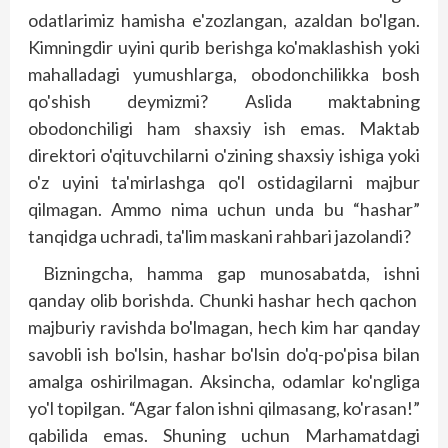
odatlarimiz hamisha e'zozlangan, azaldan bo'lgan.
Kimningdir uyini qurib berishga ko'maklashish yoki
mahalladagi yumushlarga, obodonchilikka bosh
qo'shish deymizmi? Aslida maktabning
obodonchiligi ham shaxsiy ish emas. Maktab
direktori o'qituvchilarni o'zining shaxsiy ishiga yoki
o'z uyini ta'mirlashga qo'l ostidagilarni majbur
qilmagan. Ammo nima uchun unda bu “hashar”
tanqidga uchradi, ta'lim maskani rahbari jazolandi?
Bizningcha, hamma gap munosabatda, ishni
qanday olib borishda. Chunki hashar hech qachon
majburiy ravishda bo'lmagan, hech kim har qanday
savobli ish bo'lsin, hashar bo'lsin do'q-po'pisa bilan
amalga oshirilmagan. Aksincha, odamlar ko'ngliga
yo'l topilgan. “Agar falon ishni qilmasang, ko'rasan!”
qabilida emas. Shuning uchun Marhamatdagi