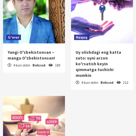
G'urur
Huquq
Yangi O'zbekistonsan –
Uy olishdagi eng katta
mangu O'zbekistonsan!
xato: uyni arzon
ko'rsatish keyin
4 kun oldin
Behzod
183
qimmatga tushishi
mumkin
4 kun oldin
Behzod
212