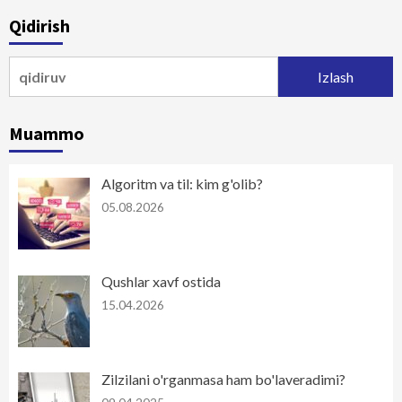
Qidirish
Qidirshish:
Muammo
Algoritm va til: kim g'olib?
05.08.2026
Qushlar xavf ostida
15.04.2026
Zilzilani o'rganmasa ham bo'laveradimi?