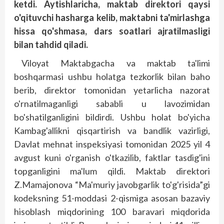
ketdi. Aytishlaricha, maktab direktori qaysi
o'qituvchi hasharga kelib, maktabni ta'mirlashga
hissa qo'shmasa, dars soatlari ajratilmasligi
bilan tahdid qiladi.
Viloyat Maktabgacha va maktab ta'limi
boshqarmasi ushbu holatga tezkorlik bilan baho
berib, direktor tomonidan yetarlicha nazorat
o'rnatilmaganligi sababli u lavozimidan
bo'shatilganligini bildirdi. Ushbu holat bo'yicha
Kambag'allikni qisqartirish va bandlik vazirligi,
Davlat mehnat inspeksiyasi tomonidan 2025 yil 4
avgust kuni o'rganish o'tkazilib, faktlar tasdig'ini
topganligini ma'lum qildi. Maktab direktori
Z.Mamajonova “Ma'muriy javobgarlik to'g'risida”gi
kodeksning 51-moddasi 2-qismiga asosan bazaviy
hisoblash miqdorining 100 baravari miqdorida