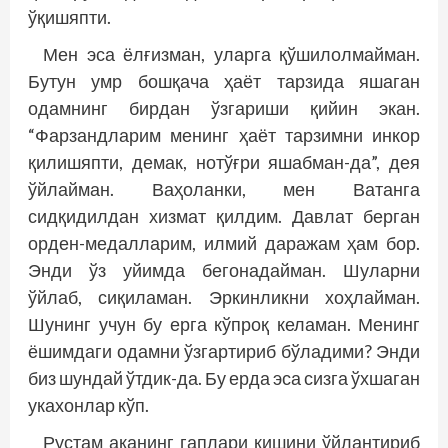
ўқишяпти.
Мен эса ёлғизман, уларга қўшилолмайман.
Бутун умр бошқача ҳаёт тарзида яшаган
одамнинг бирдан ўзгариши қийин экан.
“Фарзандларим менинг ҳаёт тарзимни инкор
қилишяпти, демак, нотўғри яшабман-да”, дея
ўйлайман. Ваҳоланки, мен Ватанга
сидқидилдан хизмат қилдим. Давлат берган
орден-медалларим, илмий даражам ҳам бор.
Энди ўз уйимда бегонадайман. Шуларни
ўйлаб, сиқиламан. Эркинликни хоҳлайман.
Шунинг учун бу ерга кўпроқ келаман. Менинг
ёшимдаги одамни ўзгартириб бўладими? Энди
биз шундай ўтдик-да. Бу ерда эса сизга ўхшаган
укахонлар кўп.
Рустам аканинг гаплари кишини ўйлантириб