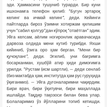
эди. Ҳаммасини тушуниб турарди. Бир куни
ишхонамга телефон қилиб: “Бугун эртароқ
келинг ва ичмай келинг”, деди. Кейинги
пайтларда бироз ўзимни хотиржам қилишим
учун “сабил қолгур”дан кўпроқ “отаётган” эдим.
Уйга келсам, аёлим ногиронлик аравачасида
дарвоза олдида мени кутиб турибди. Яхши
кийиниб, ўзига оро ҳам берган. “Мени бир
қучоқланг”, деди. Эгилиб, уни бағримга
босарканман, хушбўй атир ҳиди димоғимга
урилди. “Рустам (исм шартли), — деди сенлаб
(биз мактабда ҳам, институтда ҳам рус гуруҳида
ўқиганмиз). — Уйга дугоналаримни чақирдим.
Бири врач, бири ўқитувчи, бири маҳаллада
ишлайди. Тақдир тақозоси билан бева улар.
Болаларимиз ўз йўлларини топиб кетишди.