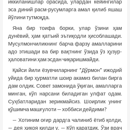
иккиланишлар орасида, улардан кейингилар
эса диний расм-русумларга амал қилиб яшаш
йўлини тутмоқда.
Яна бир тоифа борки, улар ўзини ҳам
дунёвий, ҳам қатъий эътиқодли ҳисоблашади.
Мусулмончиликнинг барча фарзу амалларини
адо этишади ва бир вақтнинг ўзида ўз ҳузур-
ҳаловатини ҳам эсдан чиқаришмайди.
Қайси йили ёзувчиларнинг “Дўрмон” ижодий
уйида бир ҳурматли шоир акамиз билан бирга
дам олдик. Совет замонида ўқиган, амалларга
минган, кўп нарсани биладиган улфат одам.
Суҳбатларидан зерикмайсиз. Шоирлик унинг
қўшимча машғулоти — хоббиси дейдими?
— Хотиним оғир дардга чалиниб ётиб қолди,
— дея ҳикоя қилди у. — Кўп қаратдик. Ўзи врач