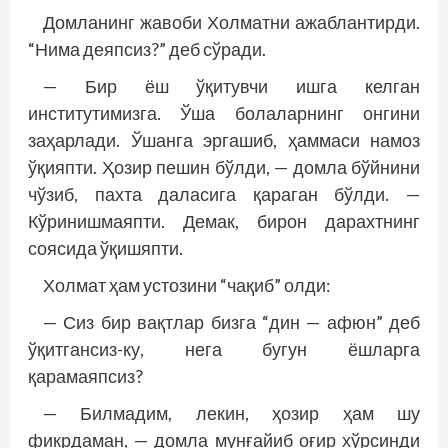
Домланинг жавоби Холматни ажаблантирди.
“Нима деяпсиз?” деб сўради.
— Бир ёш ўқитувчи ишга келган
институтимизга. Ўша болаларнинг онгини
заҳарлади. Ўшанга эргашиб, ҳаммаси намоз
ўқияпти. Ҳозир пешин бўлди, — домла бўйнини
чўзиб, пахта даласига қараган бўлди. —
Кўринишмаяпти. Демак, бирон дарахтнинг
соясида ўқишяпти.
Холмат ҳам устозини “чақиб” олди:
— Сиз бир вақтлар бизга “дин — афюн” деб
ўқитгансиз-ку, нега бугун ёшларга
қарамаяпсиз?
— Билмадим, лекин, ҳозир ҳам шу
фикрдаман, — домла мунғайиб оғир хўрсинди