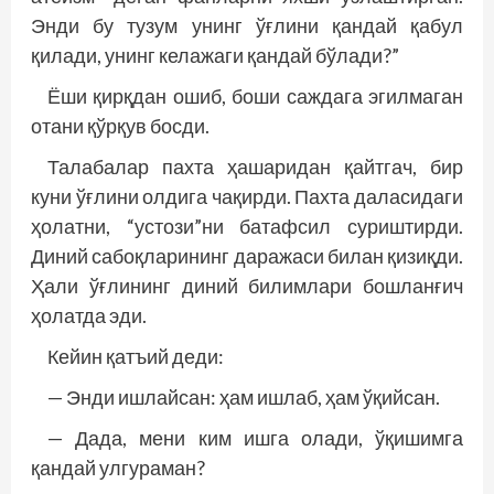
Энди бу тузум унинг ўғлини қандай қабул
қилади, унинг келажаги қандай бўлади?”
Ёши қирқдан ошиб, боши саждага эгилмаган
отани қўрқув босди.
Талабалар пахта ҳашаридан қайтгач, бир
куни ўғлини олдига чақирди. Пахта даласидаги
ҳолатни, “устози”ни батафсил суриштирди.
Диний сабоқларининг даражаси билан қизиқди.
Ҳали ўғлининг диний билимлари бошланғич
ҳолатда эди.
Кейин қатъий деди:
— Энди ишлайсан: ҳам ишлаб, ҳам ўқийсан.
— Дада, мени ким ишга олади, ўқишимга
қандай улгураман?