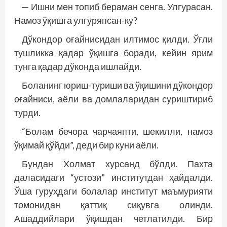
— Ишни мен топиб бераман сенга. Улгурасан.
Намоз ўқишга улгуряпсан-ку?
Дўкондор оғайнисидан илтимос қилди. Ўғли
тушликка қадар ўқишга боради, кейин ярим
тунга қадар дўконда ишлайди.
Боланинг юриш-туриши ва ўқишини дўкондор
оғайниси, аёли ва домлаларидан суриштириб
турди.
“Болам бечора чарчаяпти, шекилли, намоз
ўқимай қўйди”, деди бир куни аёли.
Бундан Холмат хурсанд бўлди. Пахта
даласидаги “устози” институтдан ҳайдалди.
Ўша гуруҳдаги болалар институт маъмурияти
томонидан қаттиқ сиқувга олинди.
Ашаддийлари ўқишдан четлатилди. Бир