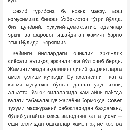
кўп.
Сезиб турибсиз, бу нозик мавзу. Бош
қомусимизга биноан Ўзбекистон тўғри йўлда,
биз дунёвий, ҳуқуқий-демократик, одамлар
эркин ва фаровон яшайдиган жамият барпо
этиш йўлидан боряпмиз.
Кейинги йиллардаги очиқлик, эркинлик
сиёсати эътиқод эркинлигига йўл очиб берди.
Жамиятимизда аҳолининг диний қадриятларга
амал қилиши кучайди. Бу аҳолисининг катта
қисми мусулмон бўлган давлат учун яхши,
албатта. Ўзбек оилаларида ҳам айни пайтда
ғалати табақалашув жараёни бормоқда. Совет
тузуми мафкуравий сабоқларидан баҳраманд
бўлиб улғайган кекса авлоднинг катта қисми —
ёши элликдан ошганлар ҳамон эҳтиёткор ва