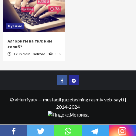
Муаммо
Алгоритм ва тил: ким
ғолиб?
1 kun oldin
Behzod
136
Facebook
Telegram
©
«Hurriyat»
— mustaqil gazetasining rasmiy veb-sayti
|
2014-2024