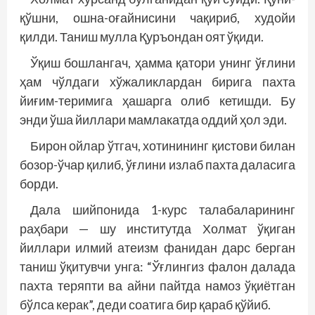
қўшни, ошна-оғайнисини чақириб, худойи
қилди. Таниш мулла Қуръондан оят ўқиди.
Ўқиш бошлангач, ҳамма қатори унинг ўғлини
ҳам чўлдаги хўжаликлардан бирига пахта
йиғим-теримига ҳашарга олиб кетишди. Бу
энди ўша йиллари мамлакатда оддий ҳол эди.
Бирон ойлар ўтгач, хотинининг қистови билан
бозор-ўчар қилиб, ўғлини излаб пахта даласига
борди.
Дала шийпонида 1-курс талабаларининг
раҳбари — шу институтда Холмат ўқиган
йиллари илмий атеизм фанидан дарс берган
таниш ўқитувчи унга: “Ўғлингиз фалон далада
пахта теряпти ва айни пайтда намоз ўқиётган
бўлса керак”, деди соатига бир қараб қўйиб.