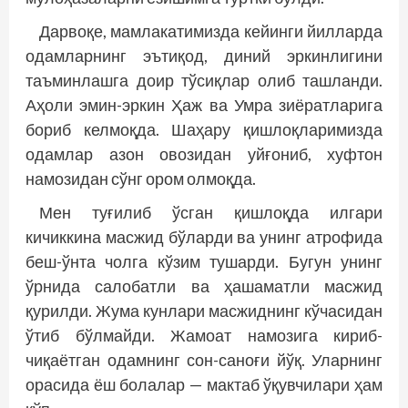
Дарвоқе, мамлакатимизда кейинги йилларда
одамларнинг эътиқод, диний эркинлигини
таъминлашга доир тўсиқлар олиб ташланди.
Аҳоли эмин-эркин Ҳаж ва Умра зиёратларига
бориб келмоқда. Шаҳару қишлоқларимизда
одамлар азон овозидан уйғониб, хуфтон
намозидан сўнг ором олмоқда.
Мен туғилиб ўсган қишлоқда илгари
кичиккина масжид бўларди ва унинг атрофида
беш-ўнта чолга кўзим тушарди. Бугун унинг
ўрнида салобатли ва ҳашаматли масжид
қурилди. Жума кунлари масжиднинг кўчасидан
ўтиб бўлмайди. Жамоат намозига кириб-
чиқаётган одамнинг сон-саноғи йўқ. Уларнинг
орасида ёш болалар — мактаб ўқувчилари ҳам