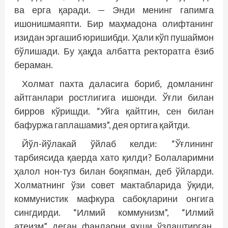
ва ерга қаради. — Энди менинг гапимга
ишонишмаяпти. Бир маҳмадона олифтанинг
изидан эргашиб юришибди. Ҳали кўп пушаймон
бўлишади. Бу ҳақда албатта ректоратга ёзиб
бераман.
Холмат пахта даласига бориб, домланинг
айтганлари ростлигига ишонди. Ўғли билан
бирров кўришди. “Уйга қайтгин, сен билан
бафуржа гаплашамиз”, дея ортига қайтди.
Йўл-йўлакай ўйлаб келди: “Ўғлининг
тарбиясида қаерда хато қилди? Болаларимни
ҳалол нон-туз билан боқяпман, деб ўйларди.
Холматнинг ўзи совет мактабларида ўқиди,
коммунистик мафкура сабоқларини онгига
сингдирди. “Илмий коммунизм”, “Илмий
атеизм” деган фанларни яхши ўзлаштирган.