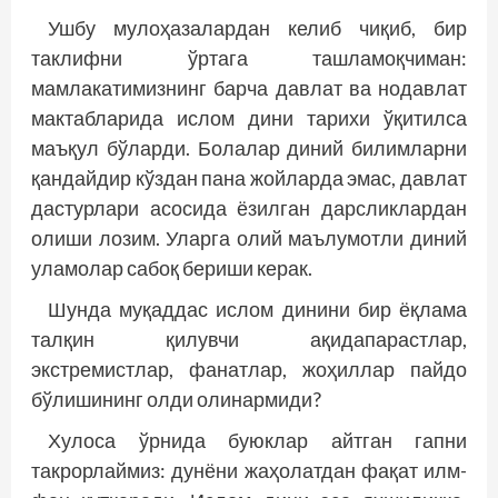
Ушбу мулоҳазалардан келиб чиқиб, бир
таклифни ўртага ташламоқчиман:
мамлакатимизнинг барча давлат ва нодавлат
мактабларида ислом дини тарихи ўқитилса
маъқул бўларди. Болалар диний билимларни
қандайдир кўздан пана жойларда эмас, давлат
дастурлари асосида ёзилган дарсликлардан
олиши лозим. Уларга олий маълумотли диний
уламолар сабоқ бериши керак.
Шунда муқаддас ислом динини бир ёқлама
талқин қилувчи ақидапарастлар,
экстремистлар, фанатлар, жоҳиллар пайдо
бўлишининг олди олинармиди?
Хулоса ўрнида буюклар айтган гапни
такрорлаймиз: дунёни жаҳолатдан фақат илм-