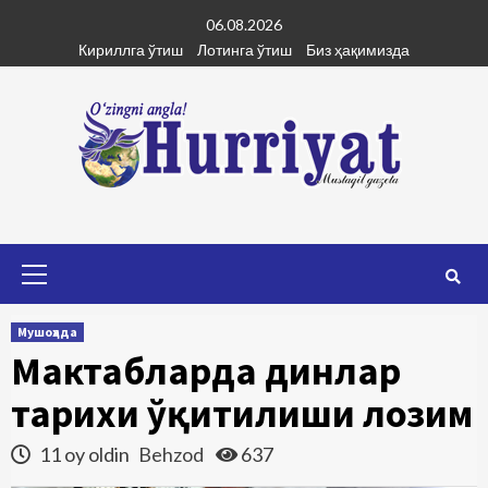
Skip
06.08.2026
to
Кириллга ўтиш
Лотинга ўтиш
Биз ҳақимизда
content
Primary
Menu
Мушоҳада
Мактабларда динлар
тарихи ўқитилиши лозим
11 oy oldin
Behzod
637