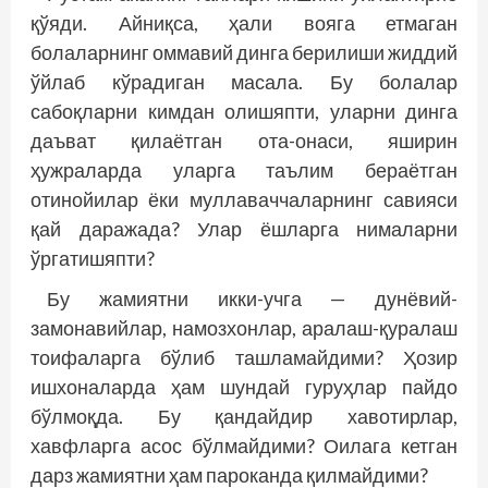
қўяди. Айниқса, ҳали вояга етмаган
болаларнинг оммавий динга берилиши жиддий
ўйлаб кўрадиган масала. Бу болалар
сабоқларни кимдан олишяпти, уларни динга
даъват қилаётган ота-онаси, яширин
ҳужраларда уларга таълим бераётган
отинойилар ёки муллаваччаларнинг савияси
қай даражада? Улар ёшларга нималарни
ўргатишяпти?
Бу жамиятни икки-учга — дунёвий-
замонавийлар, намозхонлар, аралаш-қуралаш
тоифаларга бўлиб ташламайдими? Ҳозир
ишхоналарда ҳам шундай гуруҳлар пайдо
бўлмоқда. Бу қандайдир хавотирлар,
хавфларга асос бўлмайдими? Оилага кетган
дарз жамиятни ҳам пароканда қилмайдими?