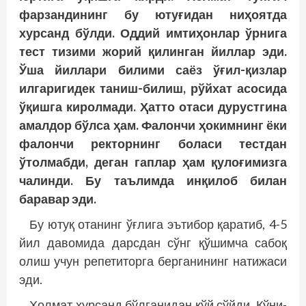
фарзандининг бу ютуғидан ниҳоятда
хурсанд бўлди. Оддий имтиҳонлар ўрнига
тест тизими жорий қилинган йиллар эди.
Ўша йиллари билими саёз ўғил-қизлар
илгаригидек таниш-билиш, рўйхат асосида
ўқишга киролмади. Ҳатто отаси дурустгина
амалдор бўлса ҳам. Фалончи ҳокимнинг ёки
фалончи ректорнинг боласи тестдан
ўтолмабди, деган гаплар ҳам қулоғимизга
чалинди. Бу таълимда инқилоб билан
баравар эди.
Бу ютуқ отанинг ўғлига эътибор қаратиб, 4-5
йил давомида дарсдан сўнг қўшимча сабоқ
олиш учун репетиторга берганининг натижаси
эди.
Холмат хурсанд бўлганидан қўй сўйди. Қўни-