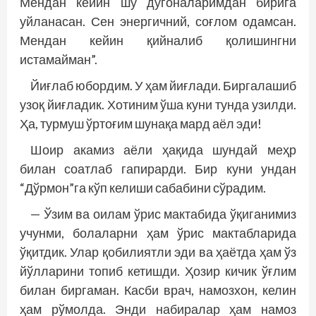
Мендан кейин шу дугоналаримдан бирига
уйланасан. Сен энергичний, соғлом одамсан.
Мендан кейин қийналиб қолишингни
истамайман”.
Йиғлаб юбордим. У ҳам йиғлади. Биргалашиб
узоқ йиғладик. Хотиним ўша куни тунда узилди.
Ҳа, турмуш ўртоғим шунақа мард аёл эди!
Шоир акамиз аёли ҳақида шундай меҳр
билан соатлаб гапирарди. Бир куни ундан
“Дўрмон”га кўп келиши сабабини сўрадим.
— Ўзим ва оилам ўрис мактабида ўқиганимиз
учунми, болаларни ҳам ўрис мактабларида
ўқитдик. Улар қобилиятли эди ва ҳаётда ҳам ўз
йўлларини топиб кетишди. Ҳозир кичик ўғлим
билан биргаман. Касби врач, намозхон, келин
ҳам рўмолда. Энди набиралар ҳам намоз