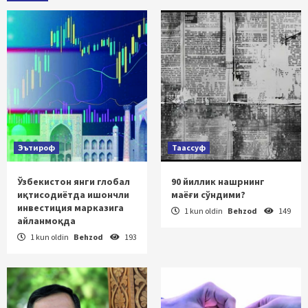
Эътироф
Таассуф
Ўзбекистон янги глобал
90 йиллик нашрнинг
иқтисодиётда ишончли
маёғи сўндими?
инвестиция марказига
1 kun oldin
Behzod
149
айланмоқда
1 kun oldin
Behzod
193