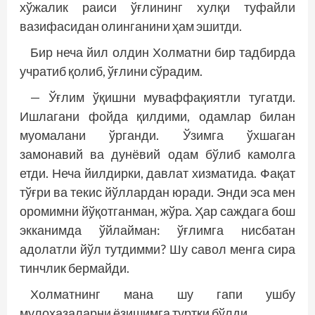
хўжалик раиси ўғлининг хулқи туфайли
вазифасидан олинганини ҳам эшитди.
Бир неча йил олдин Холматни бир тадбирда
учратиб қолиб, ўғлини сўрадим.
— Ўғлим ўқишни муваффақиятли тугатди.
Ишлагани фойда қилдими, одамлар билан
муомалани ўрганди. Ўзимга ўхшаган
замонавий ва дунёвий одам бўлиб камолга
етди. Неча йилдирки, давлат хизматида. Фақат
тўғри ва текис йўллардан юради. Энди эса мен
оромимни йўқотганман, жўра. Ҳар саждага бош
экканимда ўйлайман: ўғлимга нисбатан
адолатли йўл тутдимми? Шу савол менга сира
тинчлик бермайди.
Холматнинг мана шу гапи ушбу
мулоҳазаларни ёзишимга туртки бўлди.