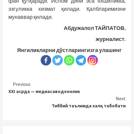
фан қутқаради. Ислом дини эса яхшиликка,
эзгуликка хизмат қилади. Қалбларимизни
мунаввар қилади.
Абдужалол ТАЙПАТОВ,
журналист.
Янгиликларни дўстларингизга улашинг
Continue
Previous
XXI асрда — медиасаводхонлик
Reading
Next
Тиббий таълимда халқ табобати