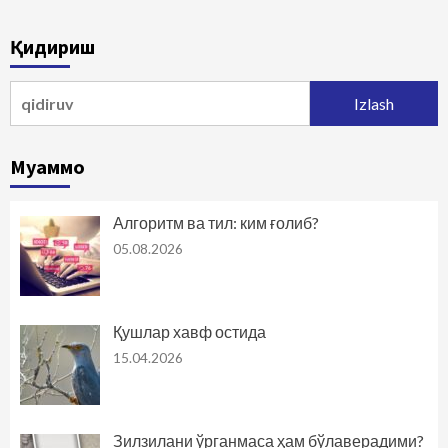
Қидириш
Qidirshish:
Муаммо
Алгоритм ва тил: ким ғолиб?
05.08.2026
Қушлар хавф остида
15.04.2026
Зилзилани ўрганмаса ҳам бўлаверадими?