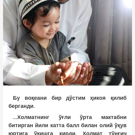
Бу воқеани бир дўстим ҳикоя қилиб
берганди.
…Холматнинг ўғли ўрта мактабни
битирган йили катта балл билан олий ўқув
юртига ўқишга кирди. Холмат тўнғич