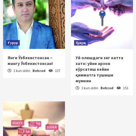
Ғурур
Ҳуқуқ
Янги Ўзбекистонсан –
Уй олишдаги энг катта
мангу Ўзбекистонсан!
хато: уйни арзон
кўрсатиш кейин
1 kun oldin
Behzod
137
қимматга тушиши
мумкин
1 kun oldin
Behzod
151