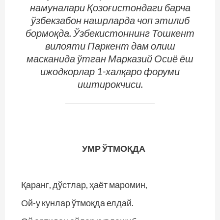
намуналари Қозоғистондаги барча
ўзбекзабон нашрларда чоп этилиб
бормоқда. Ўзбекистоннинг Тошкент
вилояти Паркент дам олиш
масканида ўтган Марказий Осиё ёш
ижодкорлар 1-халқаро форуми
иштирокчиси.
УМР ЎТМОҚДА
Қаранг, дўстлар, ҳаёт маромин,
Ой-у кунлар ўтмоқда елдай.