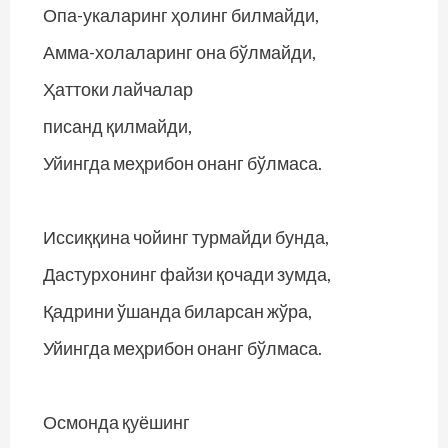
Опа-укаларинг ҳолинг билмайди,
Амма-холаларинг она бўлмайди,
Ҳаттоки лайчалар
писанд қилмайди,
Уйингда меҳрибон онанг бўлмаса.
Иссиққина чойинг турмайди бунда,
Дастурхонинг файзи қочади зумда,
Қадрини ўшанда биларсан жўра,
Уйингда меҳрибон онанг бўлмаса.
Осмонда қуёшинг