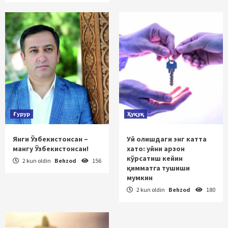
Ғурур
Ҳуқуқ
Янги Ўзбекистонсан –
Уй олишдаги энг катта
мангу Ўзбекистонсан!
хато: уйни арзон
кўрсатиш кейин
2 kun oldin
Behzod
156
қимматга тушиши
мумкин
2 kun oldin
Behzod
180