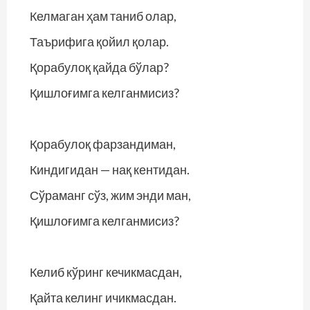
Келмаган ҳам таниб олар,
Таърифига қойил қолар.
Қорабулоқ қайда бўлар?
Қишлоғимга келганмисиз?
Қорабулоқ фарзандиман,
Киндигидан — нақ кентидан.
Сўраманг сўз, жим энди ман,
Қишлоғимга келганмисиз?
Келиб кўринг кечикмасдан,
Қайта келинг ичикмасдан.