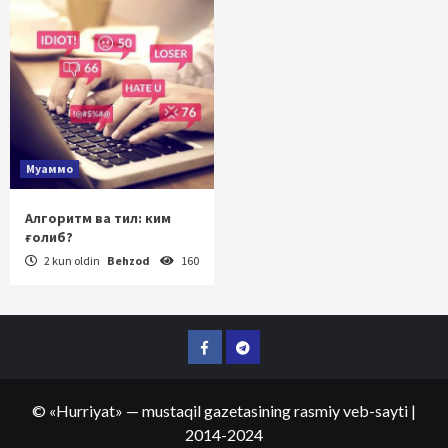
Муаммо
Алгоритм ва тил: ким
ғолиб?
2 kun oldin
Behzod
160
Facebook
Telegram
©
«Hurriyat»
— mustaqil gazetasining rasmiy veb-sayti
|
2014-2024