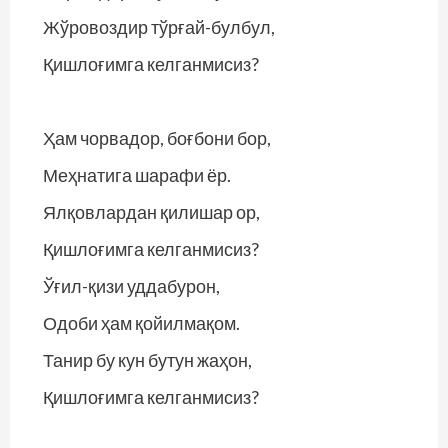
Жўровоздир тўрғай-булбул,
Қишлоғимга келганмисиз?
Ҳам чорвадор, боғбони бор,
Меҳнатига шарафи ёр.
Ялқовлардан қилишар ор,
Қишлоғимга келганмисиз?
Ўғил-қизи уддабурон,
Одоби ҳам қойилмақом.
Танир бу кун бутун жаҳон,
Қишлоғимга келганмисиз?