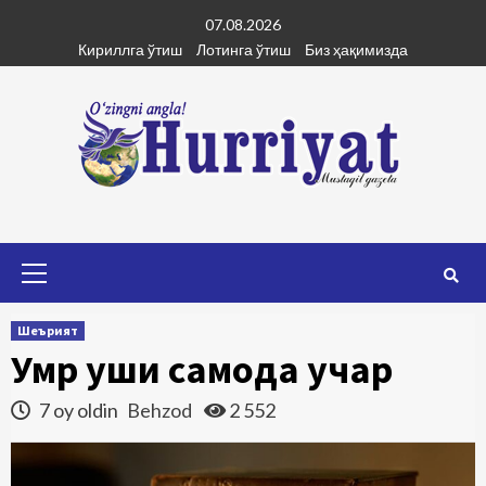
Skip
07.08.2026
to
Кириллга ўтиш
Лотинга ўтиш
Биз ҳақимизда
content
Primary
Menu
Шеърият
Умр қуши самода учар
7 oy oldin
Behzod
2 552