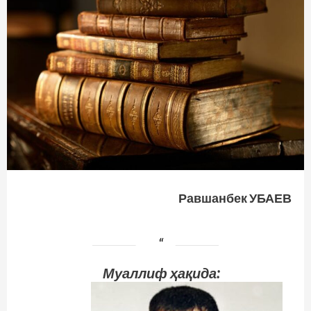
Равшанбек УБАЕВ
Муаллиф ҳақида: