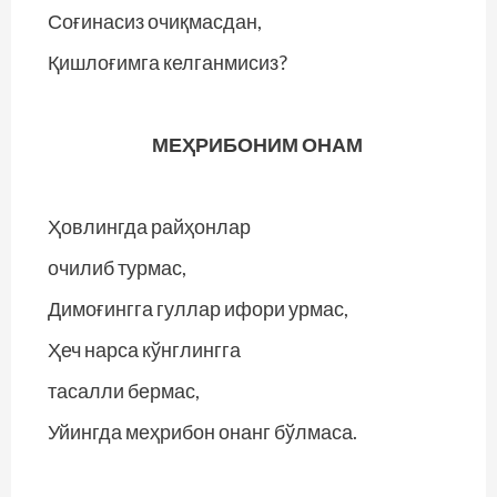
Соғинасиз очиқмасдан,
Қишлоғимга келганмисиз?
МЕҲРИБОНИМ ОНАМ
Ҳовлингда райҳонлар
очилиб турмас,
Димоғингга гуллар ифори урмас,
Ҳеч нарса кўнглингга
тасалли бермас,
Уйингда меҳрибон онанг бўлмаса.