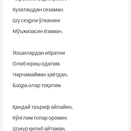
Кузатишдан сезаман.
Шу сеҳрли ўлканинг
Мўъжизасин ёзаман.
Яхшилардан ибратни
Олиб юриш одатим.
Чарчамайман ҳаётдан,
Баҳра олар тоқатим.
Қандай таъриф айлайин,
Кўнглим топар оромин.
Шукур қилиб айтаман,