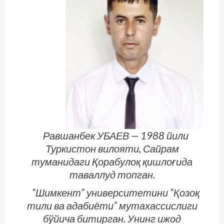
Равшанбек УБАЕВ — 1988 йили
Туркистон вилояти, Сайрам
туманидаги Қорабулоқ қишлоғида
таваллуд топган.
“Шимкент” университетини “Қозоқ
тили ва адабиёти” мутахассислиги
бўйича битирган. Унинг ижод