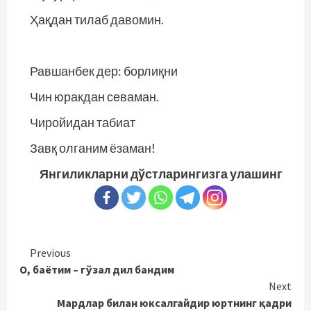
Ҳақдан тилаб давомин.
Равшанбек дер: борлиқни
Чин юракдан севаман.
Чиройидан табиат
Завқ олганим ёзаман!
Янгиликларни дўстларингизга улашинг
Continue
Previous
О, баётим – гўзал дил бандим
Reading
Next
Мардлар билан юксалгайдир юртнинг қадри