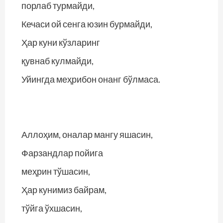
порлаб турмайди,
Кечаси ой сенга юзин бурмайди,
Ҳар куни кўзларинг
қувнаб кулмайди,
Уйингда меҳрибон онанг бўлмаса.
Аллоҳим, оналар мангу яшасин,
Фарзандлар пойига
меҳрин тўшасин,
Ҳар кунимиз байрам,
тўйга ўхшасин,