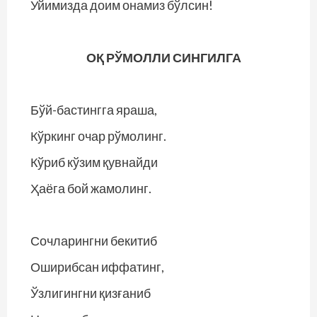
Уйимизда доим онамиз бўлсин!
ОҚ РЎМОЛЛИ СИНГИЛГА
Бўй-бастингга яраша,
Кўркинг очар рўмолинг.
Кўриб кўзим қувнайди
Ҳаёга бой жамолинг.
Сочларингни бекитиб
Оширибсан иффатинг,
Ўзлигингни қизғаниб