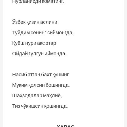
Нурланибди қоматинг.
Ўзбек қизин аслини
Туйдим сенинг сиймонгда,
Қуёш нури акс этар
Ойдай гулгун иймонда.
Насиб этган бахт қушинг
Муқим қолсин бошингда,
Шаҳзодалар маҳлиё,
Тиз чўкишсин қошингда.
ҲАВАС