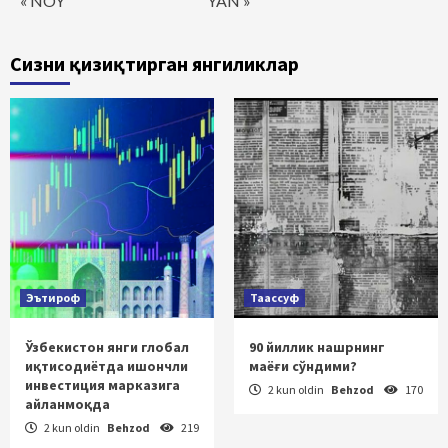
« NOY
YAN »
Сизни қизиқтирган янгиликлар
Эътироф
Таассуф
Ўзбекистон янги глобал
90 йиллик нашрнинг
иқтисодиётда ишончли
маёғи сўндими?
инвестиция марказига
2 kun oldin
Behzod
170
айланмоқда
2 kun oldin
Behzod
219