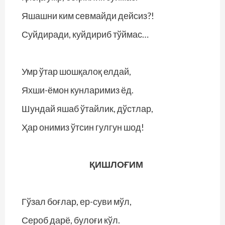
Яшашни ким севмайди дейсиз?!
Суйдиради, куйдириб тўймас…
Умр ўтар шошқалоқ елдай,
Яхши-ёмон кунларимиз ёд.
Шундай яшаб ўтайлик, дўстлар,
Ҳар онимиз ўтсин гулгун шод!
ҚИШЛОҒИМ
Гўзал боғлар, ер-суви мўл,
Сероб дарё, булоғи кўл.