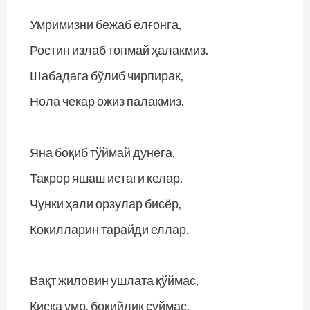
Умримизни бежаб ёлғонга,
Ростин излаб топмай ҳалакмиз.
Шабадага бўлиб чирпирак,
Нола чекар ожиз палакмиз.
Яна боқиб тўймай дунёга,
Такрор яшаш истаги келар.
Чунки ҳали орзулар бисёр,
Кокилларин тарайди еллар.
Вақт жиловин ушлата қўймас,
Қисқа умр, боқийлик суймас.