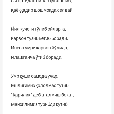
Ой ортидан ойлар қувлашиб,
Қаёққадир шошмоқда селдай.
Йил қучоғи тўлиб ойларга,
Карвон тузиб кетиб боради.
Инсон умри карвон йўлида,
Илашганча ўтиб боради.
Умр қуши самода учар,
Ёшлигимиз қололмас тутиб.
“Қарилик” деб аталмиш бекат,
Манзилимиз турибди кутиб.