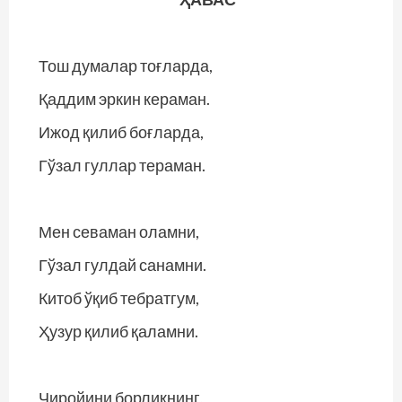
Тош думалар тоғларда,
Қаддим эркин кераман.
Ижод қилиб боғларда,
Гўзал гуллар тераман.
Мен севаман оламни,
Гўзал гулдай санамни.
Китоб ўқиб тебратгум,
Ҳузур қилиб қаламни.
Чиройини борлиқнинг,