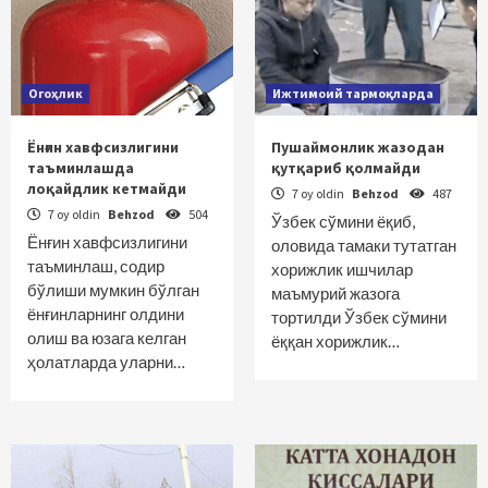
Огоҳлик
Ижтимоий тармоқларда
Ёнғин хавфсизлигини
Пушаймонлик жазодан
таъминлашда
қутқариб қолмайди
лоқайдлик кетмайди
7 oy oldin
Behzod
487
7 oy oldin
Behzod
504
Ўзбек сўмини ёқиб,
Ёнғин хавфсизлигини
оловида тамаки тутатган
таъминлаш, содир
хорижлик ишчилар
бўлиши мумкин бўлган
маъмурий жазога
ёнғинларнинг олдини
тортилди Ўзбек сўмини
олиш ва юзага келган
ёққан хорижлик…
ҳолатларда уларни…