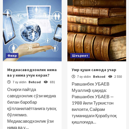
Фикр
Шеърият
Медиасаводхонлик нима
Умр қуши самода учар
ва у нима учун керак?
7 oy oldin
Behzod
2 550
7 oy oldin
Behzod
691
Равшанбек УБАЕВ
Охирги пайтда
Муаллиф ҳақида:
саводхонлик сўзи медиа
Равшанбек УБАЕВ —
билан баробар
1988 йили Туркистон
қўлланилаётганига гувоҳ
вилояти, Сайрам
бўляпмиз.
туманидаги Қорабулоқ
Медиасаводхонлик ўзи
қишлоғида…
нима ва у…