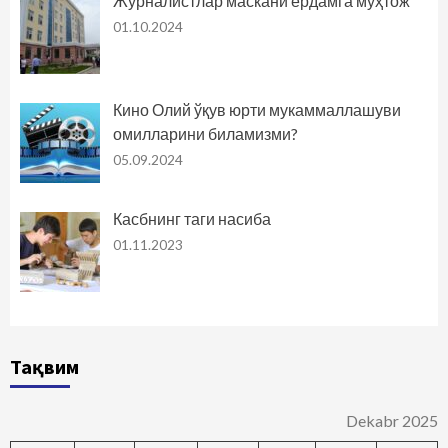
Журналистлар маскани ёрдамга муҳтож
01.10.2024
Кино Олий ўқув юрти мукаммаллашуви
омилларини биламизми?
05.09.2024
Касбнинг таги насиба
01.11.2023
Тақвим
Dekabr 2025