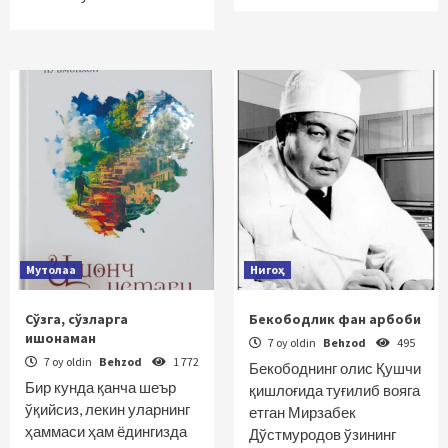
Мутолаа
Нигоҳ
Сўзга, сўзларга
Бекободлик фан арбоби
ишонаман
7 oy oldin
Behzod
495
7 oy oldin
Behzod
1 772
Бекободнинг олис Қушчи
Бир кунда қанча шеър
қишлоғида туғилиб вояга
ўқийсиз, лекин уларнинг
етган Мирзабек
ҳаммаси ҳам ёдингизда
Дўстмуродов ўзининг