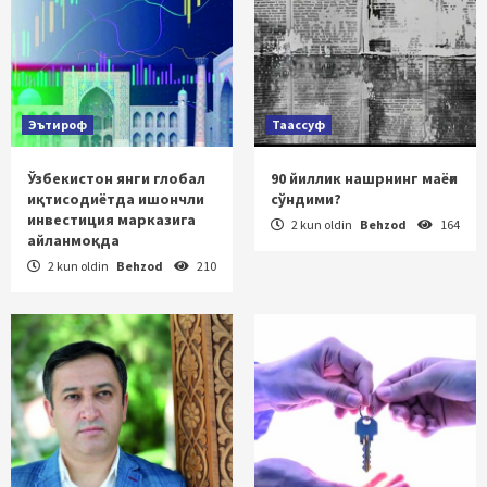
Эътироф
Таассуф
Ўзбекистон янги глобал
90 йиллик нашрнинг маёғи
иқтисодиётда ишончли
сўндими?
инвестиция марказига
2 kun oldin
Behzod
164
айланмоқда
2 kun oldin
Behzod
210