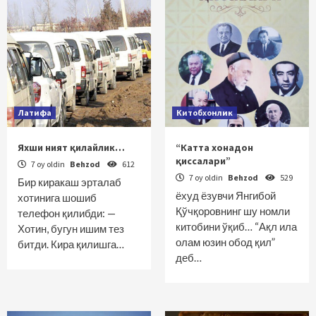
Латифа
Китобхонлик
Яхши ният қилайлик…
“Катта хонадон
қиссалари”
7 oy oldin
Behzod
612
7 oy oldin
Behzod
529
Бир киракаш эрталаб
ёхуд ёзувчи Янгибой
хотинига шошиб
Қўчқоровнинг шу номли
телефон қилибди: —
китобини ўқиб… “Ақл ила
Хотин, бугун ишим тез
олам юзин обод қил”
битди. Кира қилишга…
деб…