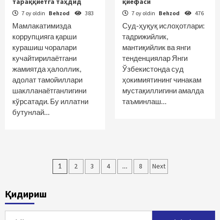
тараққиётга таҳдид
қиёфаси
7 oy oldin
Behzod
383
7 oy oldin
Behzod
476
Мамлакатимизда
Суд-ҳуқуқ ислоҳотлари:
коррупцияга қарши
тадрижийлик,
курашиш чоралари
мантиқийлик ва янги
кучайтирилаётгани
тенденциялар Янги
жамиятда ҳалоллик,
Ўзбекистонда суд
адолат тамойиллари
ҳокимиятининг чинакам
шаклланаётганлигини
мустақиллигини амалда
кўрсатади. Бу иллатни
таъминлаш…
бутунлай…
Maqolalar
1
2
3
4
…
8
Next
bo‘yicha
Қидириш
harakatlanish
Qidirshish: