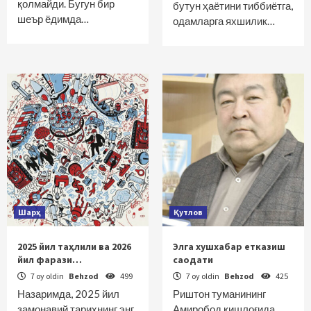
қолмайди. Бугун бир
бутун ҳаётини тиббиётга,
шеър ёдимда…
одамларга яхшилик…
Шарҳ
Қутлов
2025 йил таҳлили ва 2026
Элга хушхабар етказиш
йил фарази…
саодати
7 oy oldin
Behzod
499
7 oy oldin
Behzod
425
Назаримда, 2025 йил
Риштон туманининг
замонавий тарихнинг энг
Амиробод қишлоғида