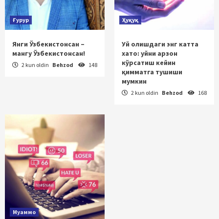
Ғурур
Ҳуқуқ
Янги Ўзбекистонсан –
Уй олишдаги энг катта
мангу Ўзбекистонсан!
хато: уйни арзон
кўрсатиш кейин
2 kun oldin
Behzod
148
қимматга тушиши
мумкин
2 kun oldin
Behzod
168
Муаммо