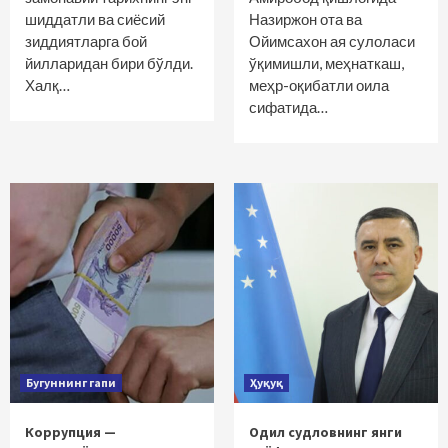
шиддатли ва сиёсий
Назиржон ота ва
зиддиятларга бой
Ойимсахон ая сулоласи
йилларидан бири бўлди.
ўқимишли, меҳнаткаш,
Халқ…
меҳр-оқибатли оила
сифатида…
Бугуннинг гапи
Ҳуқуқ
Коррупция —
Одил судловнинг янги