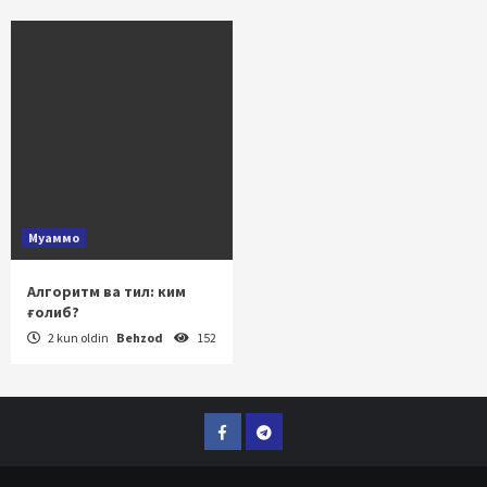
Муаммо
Алгоритм ва тил: ким
ғолиб?
2 kun oldin
Behzod
152
Facebook
Telegram