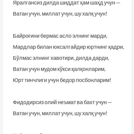
Яралгансиз дилда шиддат ҳам шаҳд учун —
Ватан учун, миллат учун, шу халқ учун!
Байроғини бермас асло элнинг марди,
Мардлар билан юксалгайдир юртнинг қадри,
Бўлмас элнинг хавотири, дилда дарди,
Ватан учун мудом кўкси қалқонларим,
Юрт тинчлиги учун бедор посбонларим!
Фидодирсиз олий неъмат ва бахт учун —
Ватан учун, миллат учун, шу халқ учун!