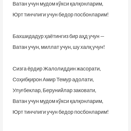
Ватан учун мудом кўкси қалқонларим,
Юрт тинчлиги учун бедор посбонларим!
Бахшидадур ҳаётингиз бир аҳд учун —
Ватан учун, миллат учун, шу халқ учун!
Сизга ёрдир Жалолиддин жасорати,
Соҳибқирон Амир Темур адолати,
Улуғбеклар, Берунийлар заковати,
Ватан учун мудом кўкси қалқонларим,
Юрт тинчлиги учун бедор посбонларим!