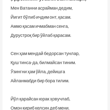
Мен Ватанни асрайман дедим,
Йигит бўлиб ичдим онт, қасам.
Аммо қасам ичмабман сенга,
Дурустроқ бир ўйлаб қарасам.
Сен ҳам мендай бедорсан тунлар,
Қуш тинса-да, билмайсан тиним.
Ўзингни ҳам ўйла, дейишга
Айланмабди бир бора тилим.
Йўл қарайсан юрак ҳовучлаб,
Омон кириб келсин деб мени.