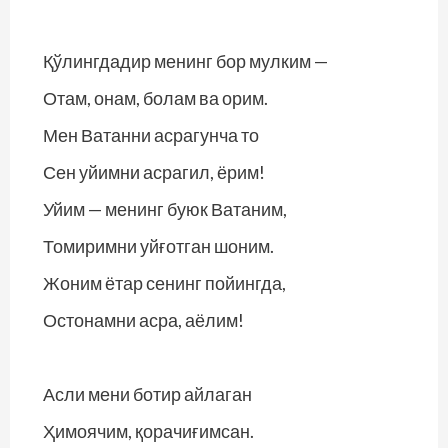
Қўлингдадир менинг бор мулким —
Отам, онам, болам ва орим.
Мен Ватанни асрагунча то
Сен уйимни асрагил, ёрим!
Уйим — менинг буюк Ватаним,
Томиримни уйғотган шоним.
Жоним ётар сенинг пойингда,
Остонамни асра, аёлим!
Асли мени ботир айлаган
Ҳимоячим, қорачиғимсан.