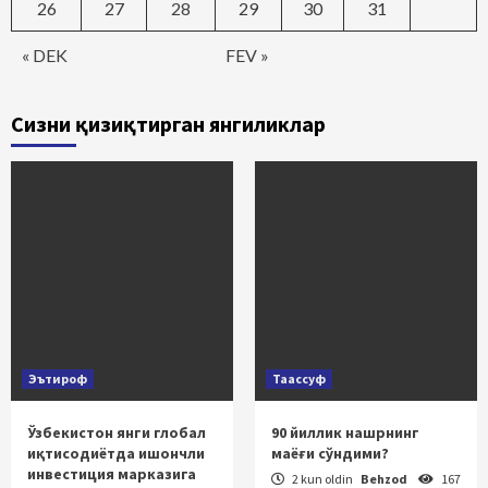
26
27
28
29
30
31
« DEK
FEV »
Сизни қизиқтирган янгиликлар
Эътироф
Таассуф
Ўзбекистон янги глобал
90 йиллик нашрнинг
иқтисодиётда ишончли
маёғи сўндими?
инвестиция марказига
2 kun oldin
Behzod
167