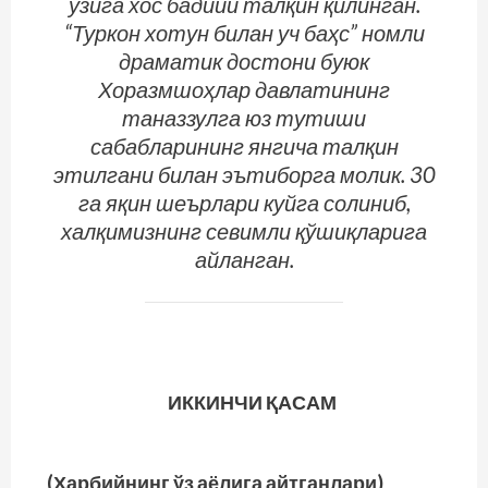
ўзига хос бадиий талқин қилинган.
“Туркон хотун билан уч баҳс” номли
драматик достони буюк
Хоразмшоҳлар давлатининг
таназзулга юз тутиши
сабабларининг янгича талқин
этилгани билан эътиборга молик. 30
га яқин шеърлари куйга солиниб,
халқимизнинг севимли қўшиқларига
айланган.
ИККИНЧИ ҚАСАМ
(Ҳарбийнинг ўз аёлига айтганлари)