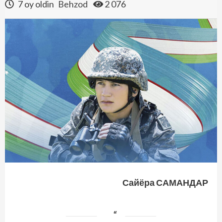
7 oy oldin
Behzod
2 076
Сайёра САМАНДАР