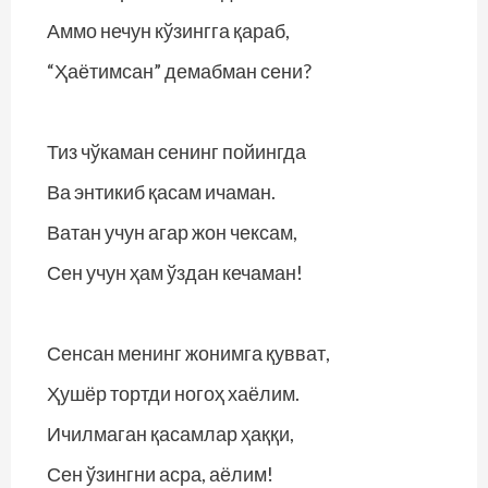
Аммо нечун кўзингга қараб,
“Ҳаётимсан” демабман сени?
Тиз чўкаман сенинг пойингда
Ва энтикиб қасам ичаман.
Ватан учун агар жон чексам,
Сен учун ҳам ўздан кечаман!
Сенсан менинг жонимга қувват,
Ҳушёр тортди ногоҳ хаёлим.
Ичилмаган қасамлар ҳаққи,
Сен ўзингни асра, аёлим!