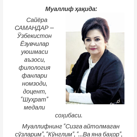
Муаллиф ҳақида:
Сайёра
САМАНДАР —
Ўзбекистон
Ёзувчилар
уюшмаси
аъзоси,
филология
фанлари
номзоди,
доцент,
“Шуҳрат”
медали
соҳибаси.
Муаллифнинг “Сизга айтолмаган
сўзларим”, “Кўнглим”, “…Ва яна баҳор”,