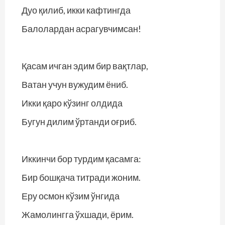
Дуо қилиб, икки кафтингда
Балолардан асрагувчимсан!
Қасам ичган эдим бир вақтлар,
Ватан учун вужудим ёниб.
Икки қаро кўзинг олдида
Бугун дилим ўртанди оғриб.
Иккинчи бор турдим қасамга:
Бир бошқача титради жоним.
Еру осмон кўзим ўнгида
Жамолингга ўхшади, ёрим.