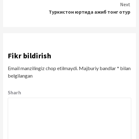
Reading
Next
Туркистон юртида ажиб тонг отур
Fikr bildirish
Email manzilingiz chop etilmaydi.
Majburiy bandlar
*
bilan
belgilangan
Sharh