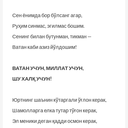
Сен ёнимда бор бўлсанг агар,
Руҳим синмас, эгилмас бошим.
Сенинг билан бутунман, тикман —
Ватан каби азиз йўлдошим!
ВАТАН УЧУН, МИЛЛАТ УЧУН,
ШУ ХАЛҚ УЧУН!
Юртнинг шаънин кўтаргали ўғлон керак,
Шамолларга елка тутар тўғон керак,
Эл меники деган қадди осмон керак,