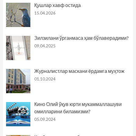
Қушлар хавф остида
15.04.2026
Зилзилани ўрганмаса ҳам бўлаверадими?
09.04.2025
Журналистлар маскани ёрдамга муҳтож
01.10.2024
Кино Олий ўқув юрти мукаммаллашуви
омилларини биламизми?
05.09.2024