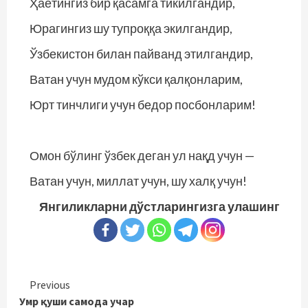
Ҳаётингиз бир қасамга тикилгандир,
Юрагингиз шу тупроққа экилгандир,
Ўзбекистон билан пайванд этилгандир,
Ватан учун мудом кўкси қалқонларим,
Юрт тинчлиги учун бедор посбонларим!
Омон бўлинг ўзбек деган ул нақд учун —
Ватан учун, миллат учун, шу халқ учун!
Янгиликларни дўстларингизга улашинг
Continue
Previous
Умр қуши самода учар