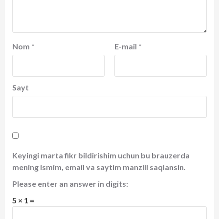
Nom
*
E-mail
*
Sayt
Keyingi marta fikr bildirishim uchun bu brauzerda
mening ismim, email va saytim manzili saqlansin.
Please enter an answer in digits:
5 × 1 =