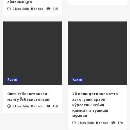
айланмоқда
2 kun oldin
Behzod
215
Ғурур
Ҳуқуқ
Янги Ўзбекистонсан –
Уй олишдаги энг катта
мангу Ўзбекистонсан!
хато: уйни арзон
кўрсатиш кейин
2 kun oldin
Behzod
150
қимматга тушиши
мумкин
2 kun oldin
Behzod
170