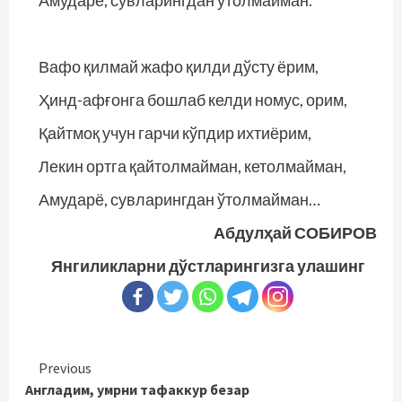
Амударё, сувларингдан ўтолмайман.
Вафо қилмай жафо қилди дўсту ёрим,
Ҳинд-афғонга бошлаб келди номус, орим,
Қайтмоқ учун гарчи кўпдир ихтиёрим,
Лекин ортга қайтолмайман, кетолмайман,
Амударё, сувларингдан ўтолмайман…
Абдулҳай СОБИРОВ
Янгиликларни дўстларингизга улашинг
Continue
Previous
Англадим, умрни тафаккур безар
Reading