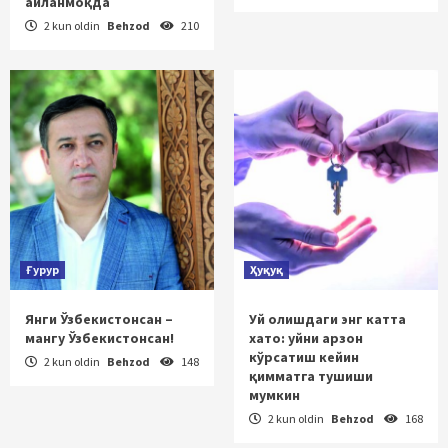
айланмоқда
2 kun oldin
Behzod
210
Ғурур
Ҳуқуқ
Янги Ўзбекистонсан –
Уй олишдаги энг катта
мангу Ўзбекистонсан!
хато: уйни арзон
кўрсатиш кейин
2 kun oldin
Behzod
148
қимматга тушиши
мумкин
2 kun oldin
Behzod
168