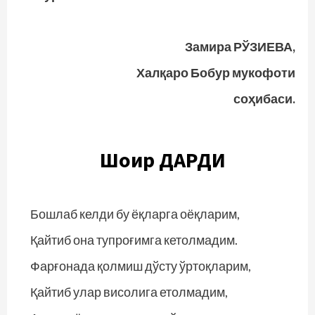
Замира РЎЗИЕВА,
Халқаро Бобур мукофоти
соҳибаси.
Шоир ДАРДИ
Бошлаб келди бу ёқларга оёқларим,
Қайтиб она тупроғимга кетолмадим.
Фарғонада қолмиш дўсту ўртоқларим,
Қайтиб улар висолига етолмадим,