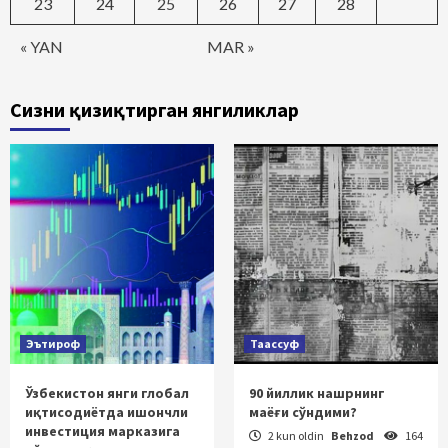
23
24
25
26
27
28
« YAN
MAR »
Сизни қизиқтирган янгиликлар
Эътироф
Таассуф
Ўзбекистон янги глобал
90 йиллик нашрнинг
иқтисодиётда ишончли
маёғи сўндими?
инвестиция марказига
2 kun oldin
Behzod
164