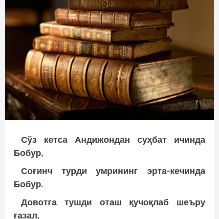
Сўз кетса Андижондан суҳбат ичинда
Бобур,
Соғинч турди умрининг эрта-кечинда
Бобур.
Довотга тушди оташ қучоқлаб шеъру
ғазал,