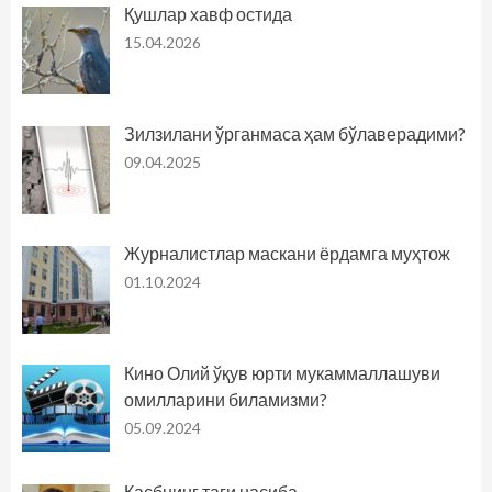
Қушлар хавф остида
15.04.2026
Зилзилани ўрганмаса ҳам бўлаверадими?
09.04.2025
Журналистлар маскани ёрдамга муҳтож
01.10.2024
Кино Олий ўқув юрти мукаммаллашуви
омилларини биламизми?
05.09.2024
Касбнинг таги насиба