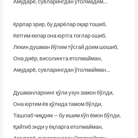
Амударё, сувларингдан ўтолмадим…
Қорлар эрир, бу дарёлар оқар тошиб,
Кетгим келар она юртга тоғлар ошиб,
Лекин душман йўлим тўсгай доим шошиб,
Она диёр, висолингга етолмайман,
Амударё, сувларингдан ўтолмайман…
Душманларнинг қўли узун замон бўлди,
Она юртим ёв қўлида тамом бўлди,
Ташлаб чиқдим — бу ишим кўп ёмон бўлди,
Қайтиб энди у ёқларга етолмайман,