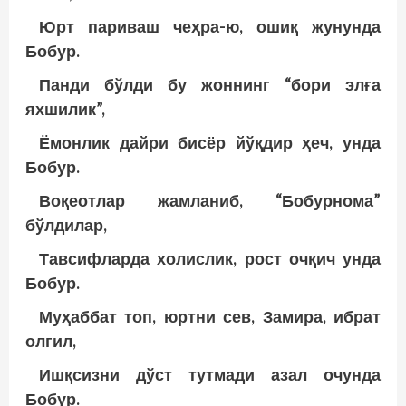
Юрт париваш чеҳра-ю, ошиқ жунунда
Бобур.
Панди бўлди бу жоннинг “бори элға
яхшилик”,
Ёмонлик дайри бисёр йўқдир ҳеч, унда
Бобур.
Воқеотлар жамланиб, “Бобурнома”
бўлдилар,
Тавсифларда холислик, рост очқич унда
Бобур.
Муҳаббат топ, юртни сев, Замира, ибрат
олгил,
Ишқсизни дўст тутмади азал очунда
Бобур.