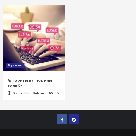
Муаммо
Алгоритм ва тил: ким
ғолиб?
2 kun oldin
Behzod
150
Facebook
Telegram