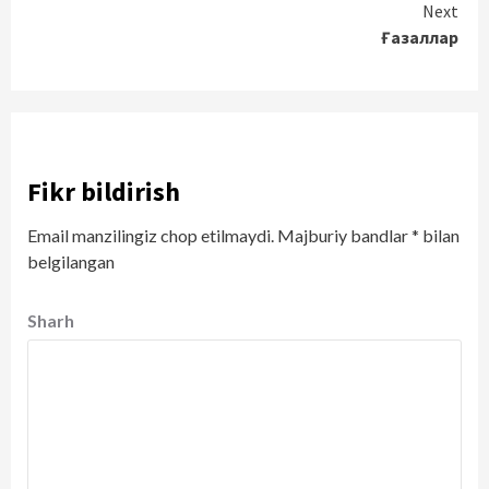
Next
Ғазаллар
Fikr bildirish
Email manzilingiz chop etilmaydi.
Majburiy bandlar
*
bilan
belgilangan
Sharh