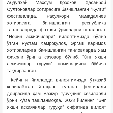
Абдулхай Махсум Қозоқов, Ҳасанбой
Султоновлар хотирасига бағишланган “Кулги”
фестивалида, Расулқори Мамадалиев
хотирасига бағишланган республика
танловларида фахрли ўринларни эгаллаган.
“Норин аскиячилари” вилоятимизда бўлиб
ўтган Рустам Ҳамроқулов, Эргаш Каримов
хотираларига бағишланган танловларда ҳам
фахрли ўринга сазовор бўлиб, “Энг яхши
аскиячилар гуруҳи” номинацияси бўйича
тақдирланган.
Кейинги йилларда вилоятимизда ўтказиб
келинаётган Халқаро гуллар фестивали
доирасида ҳам мазкур гуруҳнинг сезиларли
ўрни кўзга ташланмоқда. 2023 йилнинг “Энг
яхши аскиячилар гуруҳи” сифатида вилоят