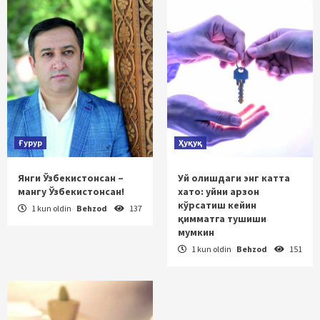
Ғурур
Ҳуқуқ
Янги Ўзбекистонсан –
Уй олишдаги энг катта
мангу Ўзбекистонсан!
хато: уйни арзон
кўрсатиш кейин
1 kun oldin
Behzod
137
қимматга тушиши
мумкин
1 kun oldin
Behzod
151