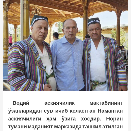
Водий аскиячилик мактабининг
ўзанларидан сув ичиб келаётган Наманган
аскиячилиги ҳам ўзига хосдир. Норин
тумани маданият марказида ташкил этилган