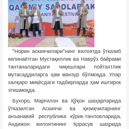
“Норин аскиячилари”нинг вилоятда ўтказиб
келинаётган Мустақиллик ва Наврўз байрами
тантаналаридаги чиқишлари пойтахтлик
мутасаддиларга ҳам манзур бўлмоқда. Улар
халқаро миқёсдаги тадбирларда ҳам иштирок
этишмоқда.
Бухоро, Марғилон ва Қўқон шаҳарларида
ўтказилган Аскиячи ва қизиқчиларнинг
анъанавий республика кўрик-танловларида,
Андижон вилоятининг Қорасув шаҳрида