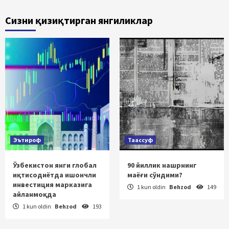
Сизни қизиқтирган янгиликлар
Эътироф
Таассуф
Ўзбекистон янги глобал
90 йиллик нашрнинг
иқтисодиётда ишончли
маёғи сўндими?
инвестиция марказига
1 kun oldin
Behzod
149
айланмоқда
1 kun oldin
Behzod
193