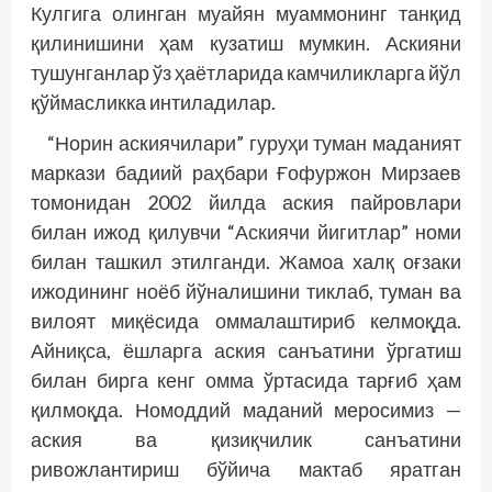
Кулгига олинган муайян муаммонинг танқид
қилинишини ҳам кузатиш мумкин. Аскияни
тушунганлар ўз ҳаётларида камчиликларга йўл
қўймасликка интиладилар.
“Норин аскиячилари” гуруҳи туман маданият
маркази бадиий раҳбари Ғофуржон Мирзаев
томонидан 2002 йилда аския пайровлари
билан ижод қилувчи “Аскиячи йигитлар” номи
билан ташкил этилганди. Жамоа халқ оғзаки
ижодининг ноёб йўналишини тиклаб, туман ва
вилоят миқёсида оммалаштириб келмоқда.
Айниқса, ёшларга аския санъатини ўргатиш
билан бирга кенг омма ўртасида тарғиб ҳам
қилмоқда. Номоддий маданий меросимиз —
аския ва қизиқчилик санъатини
ривожлантириш бўйича мактаб яратган