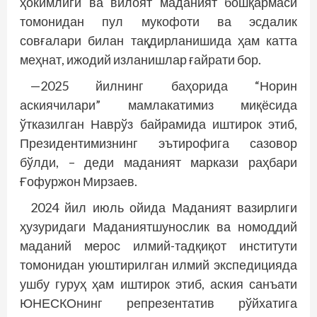
ҳокимлиги ва вилоят маданият бошқармаси
томонидан пул мукофоти ва эсдалик
совғалари билан тақдирланишида ҳам катта
меҳнат, ижодий изланишлар ғайрати бор.
—2025 йилнинг баҳорида “Норин
аскиячилари” мамлакатимиз миқёсида
ўтказилган Наврўз байрамида иштирок этиб,
Президентимизнинг эътирофига сазовор
бўлди, – деди маданият маркази раҳбари
Ғофуржон Мирзаев.
2024 йил июль ойида Маданият вазирлиги
ҳузуридаги Маданиятшунослик ва номоддий
маданий мерос илмий-тадқиқот институти
томонидан уюштирилган илмий экспедицияда
ушбу гуруҳ ҳам иштирок этиб, аския санъати
ЮНЕСКОнинг репрезентатив рўйхатига