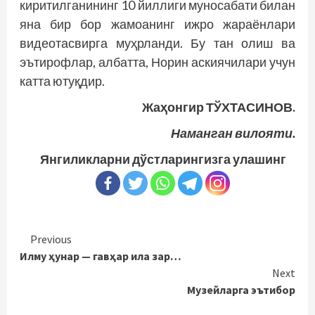
киритилганининг 10 йиллиги муносабати билан
яна бир бор жамоанинг ижро жараёнлари
видеотасвирга муҳрланди. Бу тан олиш ва
эътирофлар, албатта, Норин аскиячилари учун
катта ютуқдир.
Жаҳонгир ТЎХТАСИНОВ.
Наманган вилояти.
Янгиликларни дўстларингизга улашинг
Continue
Previous
Илму ҳунар — гавҳар ила зар…
Reading
Next
Музейларга эътибор