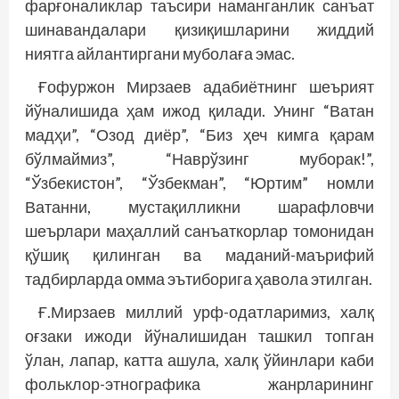
фарғоналиклар таъсири наманганлик санъат
шинавандалари қизиқишларини жиддий
ниятга айлантиргани муболаға эмас.
Ғофуржон Мирзаев адабиётнинг шеърият
йўналишида ҳам ижод қилади. Унинг “Ватан
мадҳи”, “Озод диёр”, “Биз ҳеч кимга қарам
бўлмаймиз”, “Наврўзинг муборак!”,
“Ўзбекистон”, “Ўзбекман”, “Юртим” номли
Ватанни, мустақилликни шарафловчи
шеърлари маҳаллий санъаткорлар томонидан
қўшиқ қилинган ва маданий-маърифий
тадбирларда омма эътиборига ҳавола этилган.
Ғ.Мирзаев миллий урф-одатларимиз, халқ
оғзаки ижоди йўналишидан ташкил топган
ўлан, лапар, катта ашула, халқ ўйинлари каби
фольклор-этнографика жанрларининг