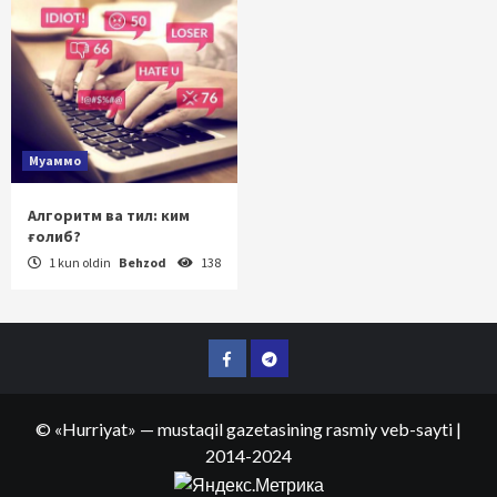
Муаммо
Алгоритм ва тил: ким
ғолиб?
1 kun oldin
Behzod
138
Facebook
Telegram
©
«Hurriyat»
— mustaqil gazetasining rasmiy veb-sayti
|
2014-2024