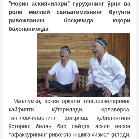
“Норин аскиячилари” гуруҳининг ўрни ва
роли миллий санъатимизнинг бугунги
ривожланиш босқичида юқори
баҳоланмоқда.
Маълумки, аския орқали тингловчиларнинг
кайфияти кўтарилади. Қолаверса,
тингловчиларнинг фикрлаш қобилиятини
ўстириш билан бир пайтда аския инсон
тафаккурининг ривожланишига хизмат қилади.