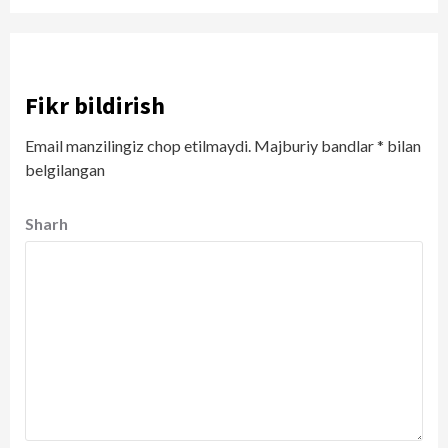
Fikr bildirish
Email manzilingiz chop etilmaydi.
Majburiy bandlar
*
bilan
belgilangan
Sharh