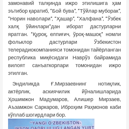
замонавий талқинда ижро этилишига ҳам
эътибор қаратиб, “Бой бува”, “Тўйлар муборак”,
“Норин наволари”, “Ҳашар”, “Халфана”, “Ўзбек
халқ ўйинлари”дан иборат дастурларни
яратган. “Қуроқ, елпиғич, ўроқ-машоқ” номли
фольклор дастурлари Ўзбекистон
телерадиокомпанияси томонидан тайёрланган
республика миқёсидаги Наврўз байрамида
вилоят санъаткорлари томонидан ижро
этилган.
Эндиликда Ғ.Мирзаевнинг нотиқлик,
актёрлик, аскиячилик йўналишларида
Ҳошимжон Мадумаров, Алишер Мирзаев,
Аъзамжон Саркаров, Иброҳим Раҳмонов каби
кўплаб шогирдлари бор.