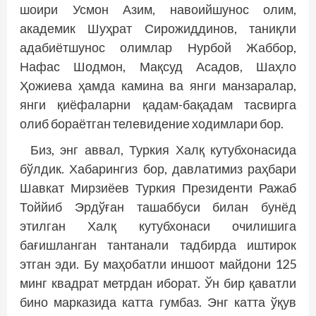
шоири Усмон Азим, навоийшунос олим,
академик Шуҳрат Сирожиддинов, таниқли
адабиётшунос олимлар Нурбой Жаббор,
Нафас Шодмон, Мақсуд Асадов, Шаҳло
Ҳожиева ҳамда камина ва янги манзаралар,
янги қиёфаларни қадам-бақадам тасвирга
олиб бораётган телевидение ходимлари бор.
Биз, энг аввал, Туркия Халқ кутубхонасида
бўлдик. Хабарингиз бор, давлатимиз раҳбари
Шавкат Мирзиёев Туркия Президенти Ражаб
Тоййиб Эрдўған ташаббуси билан бунёд
этилган Халқ кутубхонаси очилишига
бағишланган тантанали тадбирда иштирок
этган эди. Бу маҳобатли иншоот майдони 125
минг квадрат метрдан иборат. Ўн бир қаватли
бино марказида катта гумбаз. Энг катта ўқув