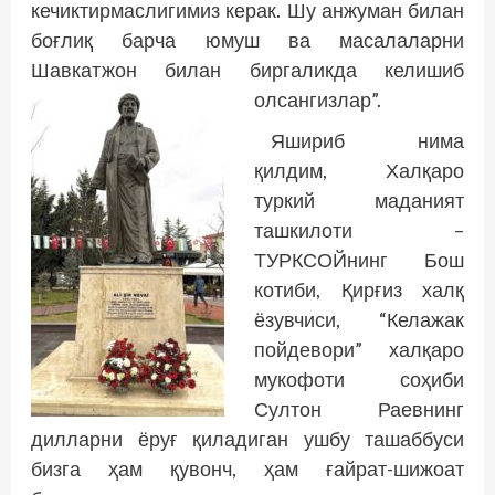
кечиктирмаслигимиз керак. Шу анжуман билан
боғлиқ барча юмуш ва масалаларни
Шавкатжон билан биргаликда келишиб
олсангизлар”.
Яшириб нима
қилдим, Халқаро
туркий маданият
ташкилоти –
ТУРКСОЙнинг Бош
котиби, Қирғиз халқ
ёзувчиси, “Келажак
пойдевори” ­халқаро
мукофоти соҳиби
Султон Раевнинг
дилларни ёруғ қиладиган ушбу ташаббуси
бизга ҳам қувонч, ҳам ғайрат-шижоат