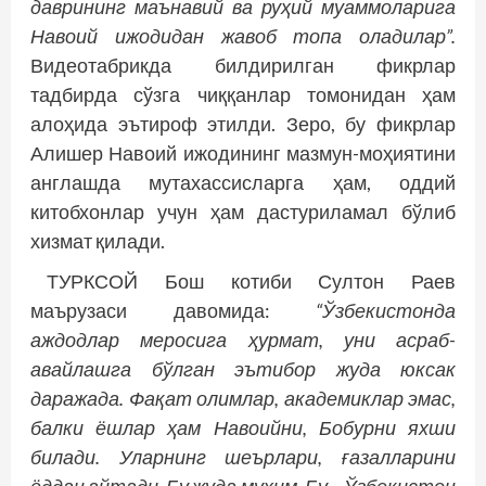
даврининг маънавий ва руҳий муаммоларига
Навоий ижодидан жавоб топа оладилар”.
Видеотабрикда билдирилган фикрлар
тадбирда сўзга чиққанлар томонидан ҳам
алоҳида эътироф этилди. Зеро, бу фикрлар
Алишер Навоий ижодининг мазмун-моҳиятини
англашда мутахассисларга ҳам, оддий
китобхонлар учун ҳам ­дастуриламал бўлиб
хизмат қилади.
ТУРКСОЙ Бош котиби Султон Раев
маърузаси давомида:
“Ўзбекистонда
аждодлар меросига ҳурмат, уни асраб-
авайлашга бўлган эътибор жуда юксак
даражада. Фақат олимлар, академиклар эмас,
балки ёшлар ҳам Навоийни, Бобурни яхши
билади. Уларнинг шеърлари, ғазалларини