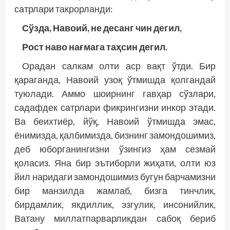
сатрлари такрорланди:
Сўзда, Навоий, не десанг чин дегил,
Рост наво нағмага таҳсин дегил.
Орадан салкам олти аср вақт ўтди. Бир
қараганда, Навоий узоқ ўтмишда қолгандай
туюлади. Аммо шоирнинг гавҳар сўзлари,
садафдек сатрлари фикрингизни инкор этади.
Ва беихтиёр, йўқ, Навоий ўтмишда эмас,
ёнимизда, қалбимизда, бизнинг замондошимиз,
деб юборганингизни ўзингиз ҳам сезмай
қоласиз. Яна бир эътиборли жиҳати, олти юз
йил наридаги замондошимиз бугун барчамизни
бир манзилда жамлаб, бизга тинчлик,
бирдамлик, якдиллик, эзгулик, инсонийлик,
Ватану миллатпарварликдан сабоқ бериб