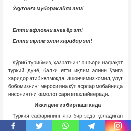
Ўқуғонға муборак айла ани!
Етти афлокни анга ёр эт!
Етти иқлим элин харидор эт!
Кўриб турибмиз, ҳазратнинг ашъори нафақат
туркий дунё, балки етти иқлим элини ўзига
харидор этиб келмоқда. Ишончимиз комил, улуғ
бобомизнинг мероси яна кўп асрлар мобайнида
инсониятни камолот сари етаклайверади.
Икки денгиз бирлашганда
Туркия сафарининг яна бир эсда қоладиган
жиҳати ҳақида тўхталиб ўтмасам бўлмайди.