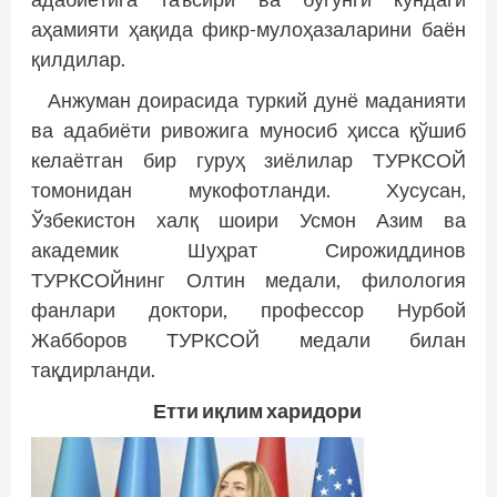
аҳамияти ҳақида фикр-мулоҳазаларини баён
қилдилар.
Анжуман доирасида туркий дунё маданияти
ва адабиёти ривожига муносиб ҳисса қўшиб
келаётган бир гуруҳ зиёлилар ТУРКСОЙ
томонидан мукофотланди. Хусусан,
Ўзбекистон халқ шоири Усмон Азим ва
академик Шуҳрат Сирожиддинов
ТУРКСОЙнинг Олтин медали, филология
фанлари доктори, профессор Нурбой
Жабборов ТУРКСОЙ медали билан
тақдирланди.
Етти иқлим харидори