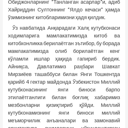
Обиджонларнинг “Танланган асарлар”и, адиб
Хайриддин Султоннинг “Ялдо кечаси” ҳамда
ўзимизнинг китобларимизни ҳадя қилдик.
Ўз навбатида Анқарадаги Халқ кутубхонаси
ходимларига мамлакатимизда китоб ва
китобхонликка берилаётган эътибор, бу борада
мамлакатимизда олиб борилаётган кенг
кўламли ишлар ҳақида гапириб бердик.
Айниқса, Давлатимиз раҳбари Шавкат
Мирзиёев ташаббуси билан Янги Тошкентда
қарийб 4 гектар майдонда Ўзбекистон Миллий
кутубхонасининг янги биноси барпо
этилаётганлиги билан боғлиқ хабаримиз
мезбонларни қизиқтириб қўйди. Миллий
кутубхонамизнинг янги биноси миллий
меъморчилик анъаналари ва замонавий