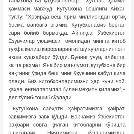
таомхона ва қаҳвахоналар… Хуллас, ҳамма-
ҳаммаси мавжуд. Кутубхона бошлиғи Айхан
Туғлу: “Ҳозирда беш ярим миллиондан ортиқ
босма манбага эгамиз. Кутубхонамиз борган
сари бойиб бормоқда. Айниқса, Ўзбекистон
Ёзувчилар уюшмаси томонидан мингта китоб
туҳфа қилиш қарорларингиз шу кунларнинг энг
яхши хушхабари бўлди. Бунинг учун, албатта,
катта раҳмат. Яна бир маълумот, кутубхона бир
вақтнинг ўзида беш минг ўқувчини қабул қила
олади. Биз китобхонларимизни ҳар куни чой,
қаҳва, енгил таомлар билан меҳмон қиламиз”, –
дея тўлиб-тошиб сўзлади.
Кутубхона саёҳати ҳайратимизга ҳайрат,
завқимизга завқ қўшди. Барчамиз Ўзбекистон
раҳбари совға қилган китобларни кўришга
ошиқардик. Ниятимизни кўзларимиздан