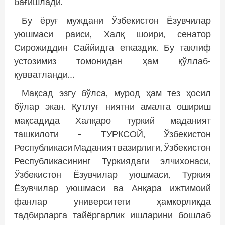
бағишлади.
Бу ёруғ муждани Ўзбекистон Ёзувчилар
уюшмаси раиси, Халқ шоири, сенатор
Сирожиддин Саййидга етказдик. Бу таклиф
устозимиз томонидан ҳам қўллаб-
қувватланди…
Мақсад эзгу бўлса, мурод ҳам тез ҳосил
бўлар экан. Қутлуғ ниятни амалга ошириш
мақсадида ­Халқаро туркий маданият
ташкилоти – ­ТУРКСОЙ, Ўзбекистон
Республикаси Маданият вазирлиги, Ўзбекистон
Республикасининг Туркиядаги элчихонаси,
Ўзбекистон Ёзувчилар уюшмаси, Туркия
Ёзувчилар уюшмаси ва Анқара ижтимоий
фанлар университети ҳамкорликда
тадбирларга тайёргарлик ишларини бошлаб