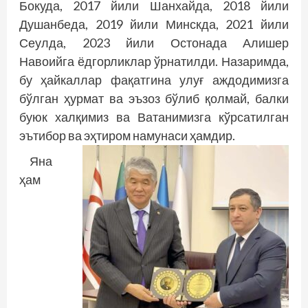
Бокуда, 2017 йили Шанхайда, 2018 йили
Душанбеда, 2019 йили Минскда, 2021 йили
Сеулда, 2023 йили Остонада Алишер
Навоийга ёдгорликлар ўрнатилди. Назаримда,
бу ҳайкаллар фақатгина улуғ аждодимизга
бўлган ҳурмат ва эъзоз бўлиб қолмай, балки
буюк халқимиз ва Ватанимизга кўрсатилган
эътибор ва эҳтиром намунаси ҳамдир.
Яна
ҳам