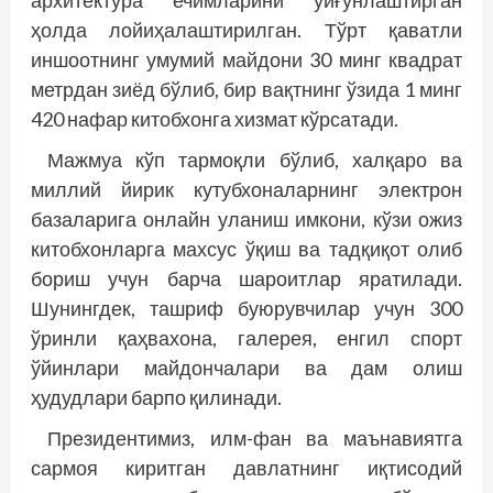
архитектура ечимларини уйғунлаштирган
ҳолда лойиҳалаштирилган. Тўрт қаватли
иншоотнинг умумий майдони 30 минг квадрат
метрдан зиёд бўлиб, бир вақтнинг ўзида 1 минг
420 нафар китобхонга хизмат кўрсатади.
Мажмуа кўп тармоқли бўлиб, халқаро ва
миллий йирик кутубхоналарнинг электрон
базаларига онлайн уланиш имкони, кўзи ожиз
китобхонларга махсус ўқиш ва тадқиқот олиб
бориш учун барча шароитлар яратилади.
Шунингдек, ташриф буюрувчилар учун 300
ўринли қаҳвахона, галерея, енгил спорт
ўйинлари майдончалари ва дам олиш
ҳудудлари барпо қилинади.
Президентимиз, илм-фан ва маънавиятга
сармоя киритган давлатнинг иқтисодий