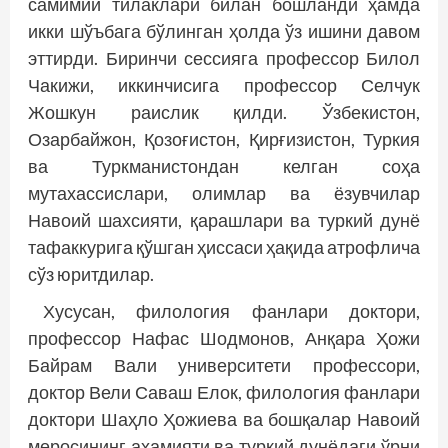
самимий тилаклари билан бошланди ҳамда
икки шўъбага бўлинган ҳолда ўз ишини давом
эттирди. Биринчи сессияга профессор Билол
Чакижи, иккинчисига профессор Селчук
Жошкун раислик қилди. Ўзбекистон,
Озарбайжон, Қозоғистон, Қирғизистон, Туркия
ва Туркманистондан келган соҳа
мутахассислари, олимлар ва ёзувчилар
Навоий шахсияти, қарашлари ва туркий дунё
тафаккурига қўшган ҳиссаси ҳақида атрофлича
сўз юритдилар.
Хусусан, филология фанлари доктори,
профессор Нафас Шодмонов, Анқара Ҳожи
Байрам Вали университети профессори,
доктор Вели Саваш Елок, филология фанлари
доктори Шаҳло Ҳожиева ва бошқалар Навоий
меросининг аҳамияти ва туркий дунёдаги ўрни