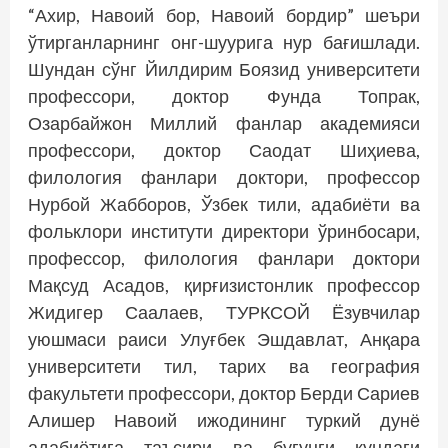
“Ахир, Навоий бор, Навоий бордир” шеъри
ўтирганларнинг онг-шуурига нур бағишлади.
Шундан сўнг Йилдирим Боязид университети
профессори, доктор Фунда Топрак,
Озарбайжон Миллий фанлар академияси
профессори, доктор Саодат Шиҳиева,
филология фанлари доктори, профессор
Нурбой Жабборов, Ўзбек тили, адабиёти ва
фольклори институти директори ўринбосари,
профессор, филология фанлари доктори
Мақсуд Асадов, қирғизистонлик профессор
Жидигер Саалаев, ТУРКСОЙ Ёзувчилар
уюшмаси раиси Улуғбек Эшдавлат, Анқара
университети тил, тарих ва география
факультети профессори, доктор Берди Сариев
Алишер Навоий ижодининг туркий дунё
адабиётига таъсири ва бугунги кундаги