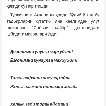
ҳақида сўз юритишди.
Туркиянинг Анқара шаҳрида бўлиб ўтган бу
тадбирларни кузатиб, яна хаёлимдан улуғ
шоирнинг “Сабъаи сайёр” достонидаги
қуйидаги мисралари ўтди:
Дегонимни улусқа марғуб эт!
Ёзғонимни кўнгулга маҳбуб эт!
Тилга лафзини ногузир айла,
Жонға назмини дилпазир айла!..
Халққа зеби торак айла ани!