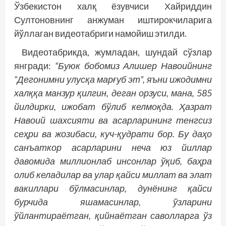
Ўзбекистон халқ ёзувчиси Хайриддин
Султоновнинг анжуман иштирокчиларига
йўллаган видеотабриги намойиш этилди.
Видеотабрикда, жумладан, шундай сўзлар
янгради:
“Буюк бобомиз Алишер Навоийнинг
“Дегонимни улусқа марғуб эт”, яъни ижодимни
халққа манзур қилгин, деган орзуси, мана, 585
йилдирки, ижобат бўлиб келмоқда. Ҳазрат
Навоий шахсияти ва асарларининг тенгсиз
сеҳри ва жозибаси, куч-қудрати бор. Бу даҳо
санъаткор асарларини неча юз йиллар
давомида миллионлаб инсонлар ўқиб, баҳра
олиб келадилар ва улар қайси миллат ва элат
вакиллари бўлмасинлар, дунёнинг қайси
бурчида яшамасинлар, ўзларини
ўйлантираётган, қийнаётган саволларга ўз