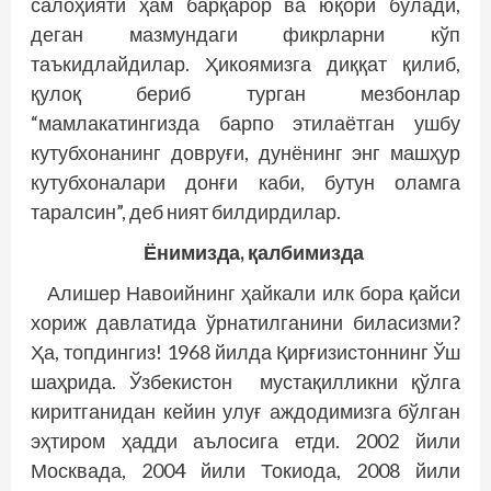
салоҳияти ҳам барқарор ва юқори бўлади,
деган мазмундаги фикрларни кўп
таъкидлайдилар. Ҳикоямизга диққат қилиб,
қулоқ бериб турган мезбонлар
“мамлакатингизда барпо этилаётган ушбу
кутубхонанинг довруғи, дунёнинг энг машҳур
кутубхоналари донғи каби, бутун оламга
таралсин”, деб ният билдирдилар.
Ёнимизда, қалбимизда
Алишер Навоийнинг ҳайкали илк бора қайси
хориж давлатида ўрнатилганини биласизми?
Ҳа, топдингиз! 1968 йилда Қирғизистоннинг Ўш
шаҳрида. Ўзбекистон мустақилликни қўлга
киритганидан кейин улуғ аждодимизга бўлган
эҳтиром ҳадди аълосига етди. 2002 йили
Москвада, 2004 йили Токиода, 2008 йили