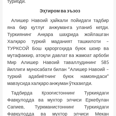
турибди.
Эҳтиром ва эъзоз
Алишер Навоий ҳайкали пойидаги тадбир
яна бир қутлуғ анжуманга уланиб кетди.
Туркиянинг Анқара шаҳрида жойлашган
Халқаро туркий маданият ташкилоти –
ТУРКСОЙ Бош қароргоҳида буюк шоир ва
мутафаккир, атоқли давлат ва жамоат арбоби
Мир Алишер Навоий таваллудининг 585
йиллиги муносабати билан “Алишер Навоий –
туркий адабиётнинг буюк намояндаси”
мавзусида халқаро анжуман ўтказилди.
Тадбирда Қозоғистоннинг Туркиядаги
Фавқулодда ва мухтор элчиси Еркебулан
Сапиев, Туркманистоннинг Туркиядаги
Фавқулодда ва мухтор элчиси Мекан