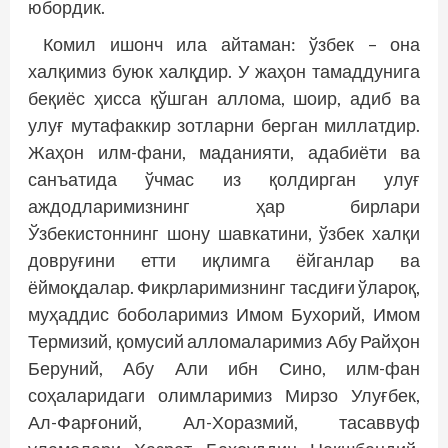
юбордик.
Комил ишонч ила айтаман: ўзбек – она
халқимиз буюк халқдир. У жаҳон тамаддунига
беқиёс ҳисса қўшган аллома, шоир, адиб ва
улуғ мутафаккир зотларни берган миллатдир.
Жаҳон илм-фани, маданияти, адабиёти ва
санъатида ўчмас из қолдирган улуғ
аждодларимизнинг ҳар бирлари
Ўзбекистоннинг шону шавкатини, ўзбек халқи
довруғини етти иқлимга ёйганлар ва
ёймоқдалар. Фикрларимизнинг тасдиғи ўлароқ,
муҳаддис боболаримиз Имом Бухорий, Имом
Термизий, қомусий алломаларимиз Абу Райҳон
Беруний, Абу Али ибн Сино, илм-фан
соҳаларидаги олимларимиз Мирзо Улуғбек,
Ал-Фарғоний, Ал-Хоразмий, тасаввуф