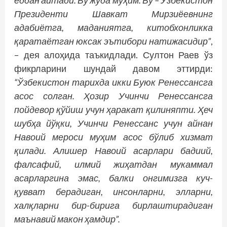
ёддан айтади. Бу жуда муҳим. Бу – Ўзбекистон
Президенти Шавкат Мирзиёевнинг
адабиётга, маданиятга, китобхонликка
қаратаётган юксак эътибори натижасидир”
,
– дея алоҳида таъкидлади. Султон Раев ўз
фикрларини шундай давом эттирди:
“Ўзбекистон тарихда икки Буюк Ренессансга
асос солган. Ҳозир Учинчи Ренессансга
пойдевор қўйиш учун ҳаракат қилин­япти. Ҳеч
шубҳа йўқки, Учинчи Ренессанс учун айнан
Навоий мероси муҳим асос бўлиб хизмат
қилади. Алишер Навоий асарлари бадиий,
фалсафий, илмий жиҳатдан мукаммал
асарларгина эмас, балки онгимизга куч-
қувват берадиган, инсонларни, элларни,
халқларни бир-бирига бирлаштирадиган
маънавий макон ҳамдир”.