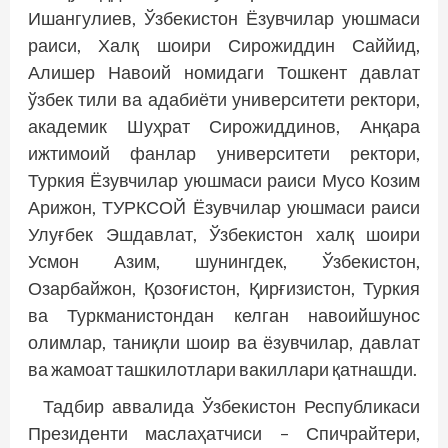
Ишангулиев, Ўзбекистон Ёзувчилар уюшмаси
раиси, Халқ шоири Сирожиддин Саййид,
Алишер Навоий номидаги Тошкент давлат
ўзбек тили ва адабиёти университети ректори,
академик Шуҳрат Сирожиддинов, Анқара
ижтимоий фанлар университети ректори,
Туркия Ёзувчилар уюшмаси раиси Мусо Козим
Арижон, ТУРКСОЙ Ёзувчилар уюшмаси раиси
Улуғбек Эшдавлат, Ўзбекистон халқ шоири
Усмон Азим, шунингдек, Ўзбекистон,
Озарбайжон, Қозоғистон, Қирғизистон, Туркия
ва Туркманистондан келган навоийшунос
олимлар, таниқли шоир ва ёзувчилар, давлат
ва жамоат ташкилотлари вакиллари қатнашди.
Тадбир аввалида Ўзбекистон Республикаси
Президенти маслаҳатчиси – Спичрайтери,