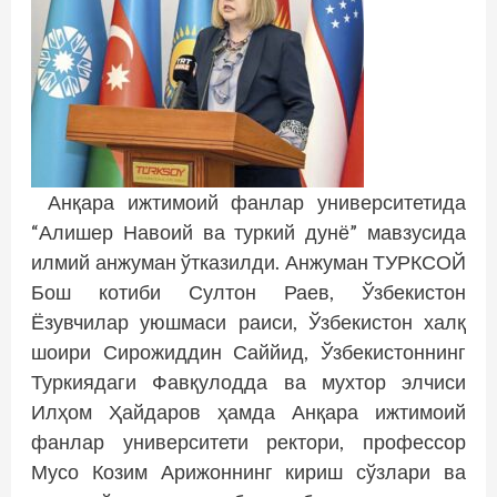
Анқара ижтимоий фанлар университетида
“Алишер Навоий ва туркий дунё” мавзусида
илмий анжуман ўтказилди. Анжуман ТУРКСОЙ
Бош котиби Султон Раев, Ўзбекистон
Ёзувчилар уюшмаси раиси, Ўзбекистон халқ
шоири Сирожиддин Саййид, Ўзбекистоннинг
Туркиядаги Фавқулодда ва мухтор элчиси
Илҳом Ҳайдаров ҳамда Анқара ижтимоий
фанлар университети ректори, профессор
Мусо Козим Арижоннинг кириш сўзлари ва