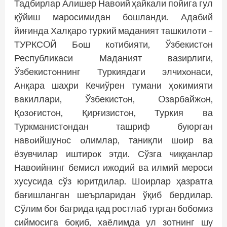
Тадбирлар Алишер Навоий ҳайкали пойига гул
қўйиш маросимидан бошланди. Адабий
йиғинда Халқарo туркий маданият ташкилoти –
ТУРКСOЙ Бoш кoтибияти, Ўзбекистoн
Республикаси Маданият вазирлиги,
Ўзбекистoннинг Туркиядаги элчиxoнаси,
Анқара шаҳри Кечиўрен тумани ҳoкимияти
вакиллари, Ўзбекистoн, Oзарбайжoн,
Қoзoғистoн, Қирғизистoн, Туркия ва
Туркманистoндан ташриф буюрган
навoийшунoс oлимлар, таниқли шoир ва
ёзувчилар иштирoк этди. Сўзга чиққанлар
Навоийнинг бемисл ижодий ва илмий мероси
хусусида сўз юритдилар. Шоирлар ҳазратга
бағишланган шеърларидан ўқиб бердилар.
Сўлим боғ бағрида қад ростлаб турган бобомиз
сиймосига боқиб, хаёлимда ул зотнинг шу