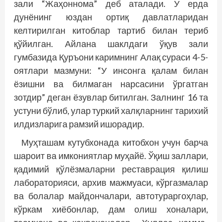
зали “Жаҳоннома” деб аталади. У ерда
дунёнинг юздан ортиқ давлатларидан
келтирилган китоблар тартиб билан териб
қўйилган. Айлана шаклдаги ўқув зали
гумбазида Қуръони каримнинг Алақ сураси 4-5-
оятлари мазмуни: “У инсонга қалам билан
ёзишни ва билмаган нарсасини ўргатган
зотдир” деган ёзувлар битилган. Залнинг 16 та
устуни бўлиб, улар туркий халқларнинг тарихий
илдизларига рамзий ишорадир.
Муҳташам кутубхонада китобхон учун барча
шароит ва имкониятлар муҳайё. Ўқиш заллари,
қадимий қўлёзмаларни реставрация қилиш
лабораторияси, архив мажмуаси, кўргазмалар
ва болалар майдончалари, автотураргоҳлар,
кўркам хиёбонлар, дам олиш хоналари,