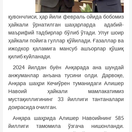
қувончлиси, ҳар йили февраль ойида бобомиз
ҳайкали ўрнатилган шаҳарларда адабий-
маърифий тадбирлар бўлиб ўтади. Улуғ шоир
ҳайкали пойига гуллар қўйилади. Ғазаллар ва
ижодкор қаламига мансуб ашъорлар қўшиқ
қилиб куйланади.
2024 йилдан буён Анқарада ана шундай
анжуманлар анъана тусини олди. Дарвоқе,
Анқара шаҳри Кечиўрен туманидаги Алишер
Навоий ҳайкали мамлакатимиз
мустақиллигининг 33 йиллиги тантаналари
доирасида очилган.
Анқара шаҳрида Алишер Навоийнинг 585
йиллиги тамомила ўзгача нишонланди.