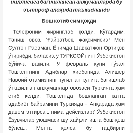
йиллигига бағишланган анжуманларда бу
эътироф алоҳида таъкидланди
Бош котиб сим қоқди
Телефоним жиринглаб қолди. Кўтардим.
Таниш овоз. “Ғайратбек, жақсимисиз? Мен
Султон Раевман. Ёнимда Шавкатжон Ортиқов
ўтирибди, биласиз, у ТУРКСОЙнинг Ўзбекистон
бўйича вакили. 9 февраль куни гўзал
Тошкентнинг Адиблар хиёбонида Алишер
Навоий отамизнинг туғилган кунига бағишлаб
ўтказилган анжуманлар овозаси Туркияга ҳам
етиб келди. Тошкентда бошланган катта
адабиёт байрамини Туркияда – Анқарада ҳам
давом эттирсак, нима дейсизлар? Ўзбекистон
Ёзувчилар уюшмаси шу хайрли ишга бош-қош
бўлса… Менга қолса, бу тадбирни