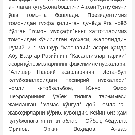
англаган кутубхона бошлиғи Айхан Туғлу бизни
ўша томонга бошлади. Президентимиз
томонидан туҳфа қилинган дунёда ўта ноёб
бўлган “Усмон Мусҳафи”нинг хаттотларимиз
томонидан кўчирилган нусхаси, Жалолиддин
Румийнинг машҳур “Маснавий” асари ҳамда
Абу Бакр ар-Розийнинг “Касалликлар тарихи”
асари қўлёзмаларининг факсимиле нусхалари,
“Алишер Навоий асарларининг Истанбул
кутубхоналаридаги тасвирий нусхалари”
номли китоб-альбом, Юнус Эмро
шеърларининг ўзбек тилига таржимаси
жамланган “Ўлмас кўнгул” деб номланган
жавоҳирларни кўриб, қувондик. Кейин биз ҳам
кутубхонага янги китоблар – Ойбек, Абдулла
Орипов, Эркин Воҳидов, Анвар