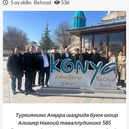
5 oy oldin
Behzod
536
Туркиянинг Анқара шаҳрида буюк шоир
Алишер Навоий таваллудининг 585