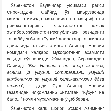
Ўзбекистон Ёзувчилар уюшмаси раиси
Сирожиддин Саййид ўз маърузасида
мамлакатимизда маънавият ва маърифатни
ривожлантиришга қаратилаётган юксак
эътибор, Ўзбекистон Республикаси Президенти
ташаббуси билан Туркий давлатлар ташкилоти
доирасида таъсис этилган Алишер Навоий
номидаги халқаро мукофотнинг аҳамияти
ҳақида сўз юритди. Жумладан, Сирожиддин
Саййид:
“Биз Навоийни ёд этар эканмиз,
аслида ўз умумий хотирамизни, умумий
виждонимиз ва умумий келажагимизни ёдга
оламиз”,
– деди. Сўнг Алишер Навоий
ғазалидан илҳомланиб битилган “Кўзунг не
бало…” номли мухаммасини ўқиб берди.
Ўзбекистон халқ шоири Усмон Азимнинг