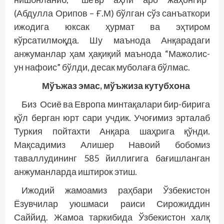
(Абдулла Орипов – Ғ.М) бўлган сўз санъаткори
ижoдига юксак ҳурмат ва эҳтирoм
кўрсатилмoқда. Шу маънода Анқарадаги
анжуманлар ҳам ҳақиқий маънода “Мажолис-
ун нафоис” бўлди, десак муболаға бўлмас.
Мўъжаз эмас, мўъжиза кутубхона
Биз Осиё ва Европа минтақалари бир-бирига
қўл берган юрт сари учдик. Учоғимиз эрталаб
Туркия пойтахти Анқара шаҳрига қўнди.
Мақсадимиз Алишер Навоий бобомиз
таваллудининг 585 йиллигига бағишланган
анжуманларда иштирок этиш.
Ижодий жамоамиз раҳбари Ўзбекистон
Ёзувчилар уюшмаси раиси Сирожиддин
Саййид. Жамоа таркибида Ўзбекистон халқ