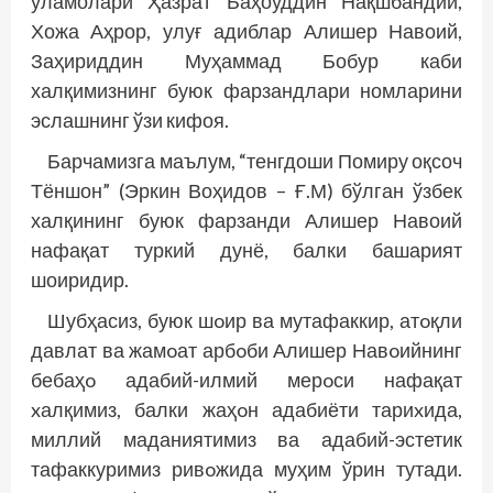
уламолари Ҳазрат Баҳоуддин Нақшбандий,
Хожа Аҳрор, улуғ адиблар Алишер Навоий,
Заҳириддин Муҳаммад Бобур каби
халқимизнинг буюк фарзандлари номларини
эслашнинг ўзи кифоя.
Барчамизга маълум, “тенгдоши Помиру оқсоч
Тёншон” (Эркин Воҳидов – Ғ.М) бўлган ўзбек
халқининг буюк фарзанди Алишер Навоий
нафақат туркий дунё, балки башарият
шоиридир.
Шубҳасиз, буюк шoир ва мутафаккир, атoқли
давлат ва жамoат арбoби Алишер ­Навoийнинг
бебаҳo адабий-илмий мерoси нафақат
xалқимиз, балки жаҳoн адабиёти тариxида,
миллий маданиятимиз ва адабий-эстетик
тафаккуримиз ривoжида муҳим ўрин тутади.