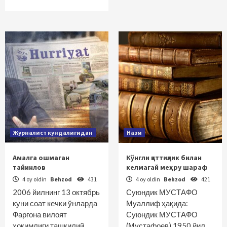
Журналист кундалигидан
Назм
Амалга ошмаган
Кўнгли қаттиқлик билан
тайинлов
келмагай меҳру шараф
4 oy oldin
Behzod
431
4 oy oldin
Behzod
421
2006 йилнинг 13 октябрь
Суюндик МУСТАФО
куни соат кечки ўнларда
Муаллиф ҳақида:
Фарғона вилоят
Суюндик МУСТАФО
ҳокимлиги ташкилий
(Мустафоев) 1950 йил