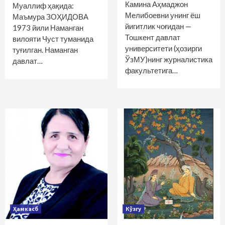
Камина Аҳмаджон
Муаллиф ҳақида:
Мелибоевни унинг ёш
Маъмура ЗОҲИДОВА
йигитлик чоғидан —
1973 йили Наманган
Тошкент давлат
вилояти Чуст туманида
университети (ҳозирги
туғилган. Наманган
ЎзМУ)нинг журналистика
давлат…
факультетига…
Ҳамкасб
Кўзгу