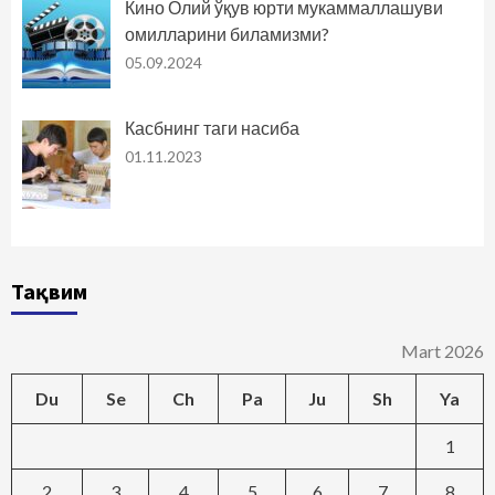
Кино Олий ўқув юрти мукаммаллашуви
омилларини биламизми?
05.09.2024
Касбнинг таги насиба
01.11.2023
Тақвим
Mart 2026
Du
Se
Ch
Pa
Ju
Sh
Ya
1
2
3
4
5
6
7
8