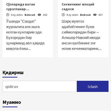
Сўзларида ватан
Соғинчнинг илоҳий
суратланар…
садоси
4 oy oldin
Behzod
363
4 oy oldin
Behzod
437
Ўшанда “Саодат”
Шарқ мумтоз
журналига илк ишга
адабиётининг буюк
келган кунларим эди.
сиймоларидан бири —
Бухородан бир
Алишер Навоий ижоди
ҳунарманд аёл ҳақида
инсон қалбининг энг
мақола ёзиш…
нозик кечинмаларини,…
Қидириш
Qidirshish:
Муаммо