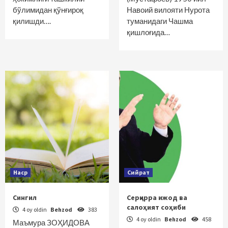
бўлимидан қўнғироқ
Навоий вилояти Нурота
қилишди….
туманидаги Чашма
қишлоғида…
Наср
Сийрат
Сингил
Серқирра ижод ва
салоҳият соҳиби
4 oy oldin
Behzod
383
4 oy oldin
Behzod
458
Маъмура ЗОҲИДОВА