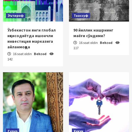
Эътироф
Таассуф
Ўзбекистон янги глобал
90 йиллик нашрнинг
иқтисодиётда ишончли
маёғи сўндими?
инвестиция марказига
16 soat oldin
Behzod
айланмоқда
117
16 soat oldin
Behzod
142
Ғурур
Ҳуқуқ