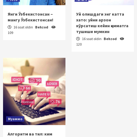
Янги Ўзбекистонсан –
Уй олишдаги энг катта
мангу Ўзбекистонсан!
хато: уйни арзон
кўрсатиш кейин қимматга
16 soat oldin
Behzod
тушиши мумкин
109
16 soat oldin
Behzod
120
Муаммо
Алгоритм ва тил: ким