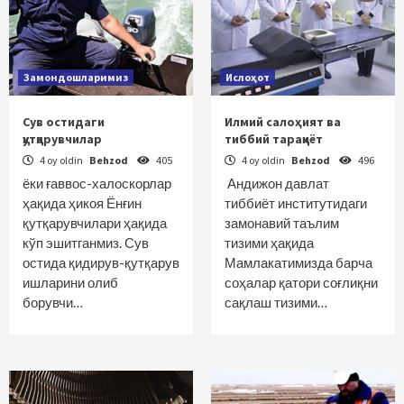
Замондошларимиз
Ислоҳот
Сув остидаги
Илмий салоҳият ва
қутқарувчилар
тиббий тараққиёт
4 oy oldin
Behzod
405
4 oy oldin
Behzod
496
ёки ғаввос-халоскорлар
Андижон давлат
ҳақида ҳикоя Ёнғин
тиббиёт институтидаги
қутқарувчилари ҳақида
замонавий таълим
кўп эшитганмиз. Сув
тизими ҳақида
остида қидирув-қутқарув
Мамлакатимизда барча
ишларини олиб
соҳалар қатори соғлиқни
борувчи…
сақлаш тизими…