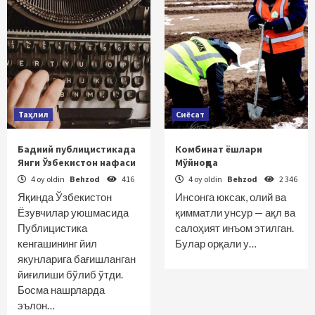
Таҳлил
Сиёсат
Бадиий публицистикада
Комбинат ёшлари
Янги Ўзбекистон нафаси
Мўйноқда
4 oy oldin
Behzod
416
4 oy oldin
Behzod
2 346
Яқинда Ўзбекистон
Инсонга юксак, олий ва
Ёзувчилар уюшмасида
қимматли унсур — ақл ва
Публицистика
салоҳият инъом этилган.
кенгашининг йил
Булар орқали у…
якунларига бағишланган
йиғилиши бўлиб ўтди.
Босма нашрларда
эълон…