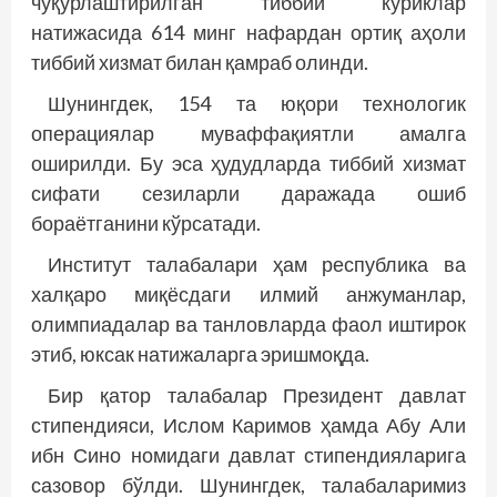
чуқурлаштирилган тиббий кўриклар
натижасида 614 минг нафардан ортиқ аҳоли
тиббий хизмат билан қамраб олинди.
Шунингдек, 154 та юқори технологик
операциялар муваффақиятли амалга
оширилди. Бу эса ҳудудларда тиббий хизмат
сифати сезиларли даражада ошиб
бораётганини кўрсатади.
Институт талабалари ҳам республика ва
халқаро миқёсдаги илмий анжуманлар,
олимпиадалар ва танловларда фаол иштирок
этиб, юксак натижаларга эришмоқда.
Бир қатор талабалар Президент давлат
стипендияси, Ислом Каримов ҳамда Абу Али
ибн Сино номидаги давлат стипендияларига
сазовор бўлди. Шунингдек, талабаларимиз