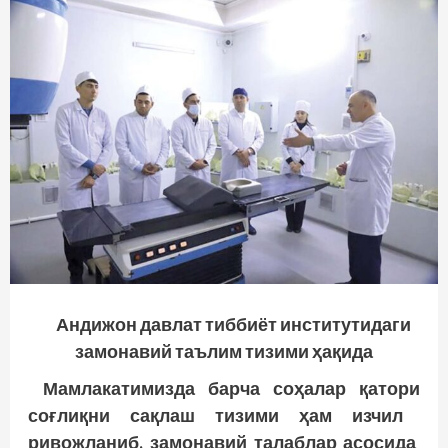
Андижон давлат тиббиёт институтидаги
замонавий таълим тизими ҳақида
Мамлакатимизда
барча
соҳалар
қатори
соғлиқни
сақлаш
тизими
ҳам
изчил
ривожланиб
, замонавий
талаблар
асосида