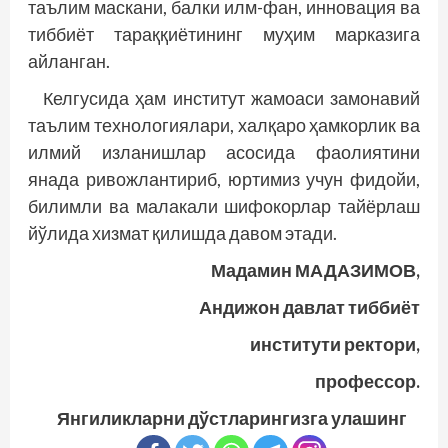
таълим маскани, балки илм-фан, инновация ва
тиббиёт тараққиётининг муҳим марказига
айланган.
Келгусида ҳам институт жамоаси замонавий
таълим технологиялари, халқаро ҳамкорлик ва
илмий изланишлар асосида фаолиятини
янада ривожлантириб, юртимиз учун фидойи,
билимли ва малакали шифокорлар тайёрлаш
йўлида хизмат қилишда давом этади.
Мадамин МАДАЗИМОВ,
Андижон давлат тиббиёт
институти ректори,
профессор.
Янгиликларни дўстларингизга улашинг