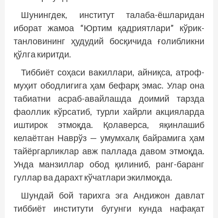
Шунингдек, институт талаба-ёшларидан
иборат жамоа “Юртим қадриятлари” кўрик-
танловининг ҳудудий босқичида ғолибликни
қўлга киритди.
Тиббиёт соҳаси вакиллари, айниқса, атроф-
муҳит ободлигига ҳам бефарқ эмас. Улар она
табиатни асраб-авайлашда доимий тарзда
фаоллик кўрсатиб, турли хайрли акцияларда
иштирок этмоқда. Қолаверса, яқинлашиб
келаётган Наврўз — умумхалқ байрамига ҳам
тайёргарликлар авж паллада давом этмоқда.
Унда манзиллар обод қилиниб, ранг-баранг
гуллар ва дарахт кўчатлари экилмоқда.
Шундай бой тарихга эга Андижон давлат
тиббиёт институти бугунги кунда нафақат