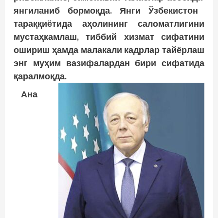
янгиланиб
бормоқда
. Янги Ўзбекистон
тараққиётида аҳолининг саломатлигини
мустаҳкамлаш, тиббий хизмат сифатини
ошириш ҳамда малакали кадрлар тайёрлаш
энг муҳим вазифалардан бири сифатида
қаралмоқда.
Ана