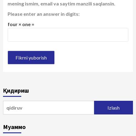
mening ismim, email va saytim manzili saqlansin.
Please enter an answer in digits:
four × one =
Қидириш
Qidirshish:
Муаммо