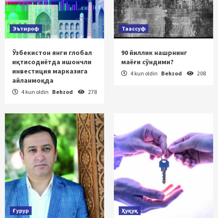
Эътироф
Таассуф
Ўзбекистон янги глобал
90 йиллик нашрнинг
иқтисодиётда ишончли
маёғи сўндими?
инвестиция марказига
4 kun oldin
Behzod
208
айланмоқда
4 kun oldin
Behzod
278
Ғурур
Ҳуқуқ