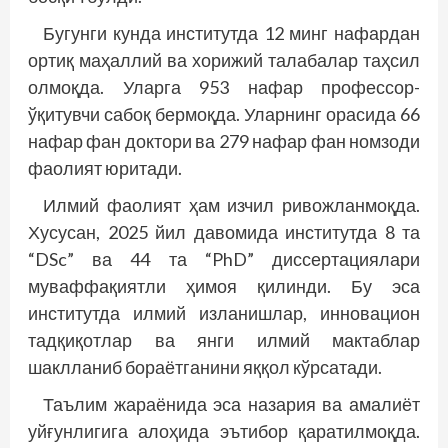
Бугунги кунда институтда 12 минг нафардан
ортиқ маҳаллий ва хорижий талабалар таҳсил
олмоқда. Уларга 953 нафар профессор-
ўқитувчи сабоқ бермоқда. Уларнинг орасида 66
нафар фан доктори ва 279 нафар фан номзоди
фаолият юритади.
Илмий фаолият ҳам изчил ривожланмоқда.
Хусусан, 2025 йил давомида институтда 8 та
“DSc” ва 44 та “PhD” диссертациялари
муваффақиятли ҳимоя қилинди. Бу эса
институтда илмий изланишлар, инновацион
тадқиқотлар ва янги илмий мактаблар
шаклланиб бораётганини яққол кўрсатади.
Таълим жараёнида эса назария ва амалиёт
уйғунлигига алоҳида эътибор қаратилмоқда.