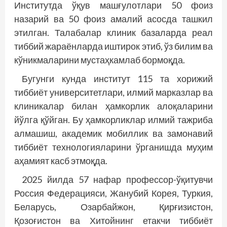
Институтда ўқув машғулотлари 50 фоиз
назарий ва 50 фоиз амалий асосда ташкил
этилган. Талабалар клиник базаларда реал
тиббий жараёнларда иштирок этиб, ўз билим ва
кўникмаларини мустаҳкамлаб бормоқда.
Бугунги кунда институт 115 та хорижий
тиббиёт университетлари, илмий марказлар ва
клиникалар билан ҳамкорлик алоқаларини
йўлга қўйган. Бу ҳамкорликлар илмий тажриба
алмашиш, академик мобиллик ва замонавий
тиббиёт технологияларини ўрганишда муҳим
аҳамият касб этмоқда.
2025 йилда 57 нафар профессор-ўқитувчи
Россия Федерацияси, Жанубий Корея, Туркия,
Беларусь, Озарбайжон, Қирғизистон,
Қозоғистон ва Хитойнинг етакчи тиббиёт