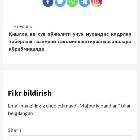
Continue
Previous
Қишлоқ ва сув хўжалиги учун муҳандис кадрлар
Reading
тайёрлаш тизимини такомиллаштириш масалалари
кўриб чиқилди
Fikr bildirish
Email manzilingiz chop etilmaydi.
Majburiy bandlar
*
bilan
belgilangan
Sharh