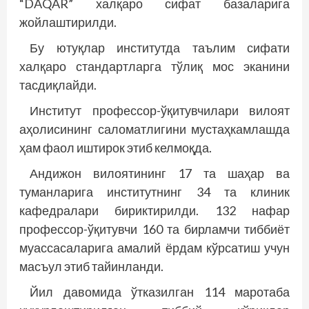
“DAQAR” халқаро сифат базаларига
жойлаштирилди.
Бу ютуқлар институтда таълим сифати
халқаро стандартларга тўлиқ мос эканини
тасдиқлайди.
Институт профессор-ўқитувчилари вилоят
аҳолисининг саломатлигини мустаҳкамлашда
ҳам фаол иштирок этиб келмоқда.
Андижон вилоятининг 17 та шаҳар ва
туманларига институтнинг 34 та клиник
кафедралари бириктирилди. 132 нафар
профессор-ўқитувчи 160 та бирламчи тиббиёт
муассасаларига амалий ёрдам кўрсатиш учун
масъул этиб тайинланди.
Йил давомида ўтказилган 114 маротаба