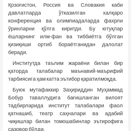
Қозоғистон, Россия ва Словакия каби
давлатларда ўтказилган халқаро
конференция ва олимпиадаларда фахрли
ўринларни қўлга киритди. Бу ютуқлар
ёшларнинг илм-фан ва тиббиётга бўлган
қизиқиши ортиб бораётганидан далолат
беради.
Институтда таълим жараёни билан бир
қаторда талабалар маънавий-маърифий
тарбиясига ҳам катта эътибор қаратилмоқда.
Буюк мутафаккир Заҳириддин Муҳаммад
Бобур таваллудига бағишланган вилоят
тадбирларида институт талабалари фаол
қатнашиб, театр саҳналари ва адабий
чиқишлар билан томошабинлар эътирофига
сазовор бўлди.