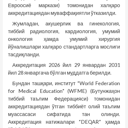
Евроосиё маркази) томонидан халқаро
аккредитациядан муваффақиятли ўтказилди.
Жумладан, акушерлик ва гинекология,
тиббий радиология, кардиология, умумий
онкология ҳамда умумий хирургия
йўналишлари халқаро стандартларга мослиги
тасдиқланди.
Аккредитация 2026 йил 29 январдан 2031
йил 28 январгача бўлган муддатга берилди.
Бундан ташқари, институт “World Federation
for Medical Education” (WFME) (Бутунжаҳон
тиббий таълим Федерацияси) томонидан
аккредитациядан ўтган тиббиёт олий таълим
муассасаси сифатида тан олинди.
Аккредитация натижалари “DEQAR” ҳамда