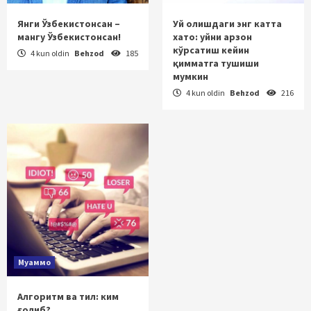
Янги Ўзбекистонсан –
Уй олишдаги энг катта
мангу Ўзбекистонсан!
хато: уйни арзон
кўрсатиш кейин
4 kun oldin
Behzod
185
қимматга тушиши
мумкин
4 kun oldin
Behzod
216
Муаммо
Алгоритм ва тил: ким
ғолиб?