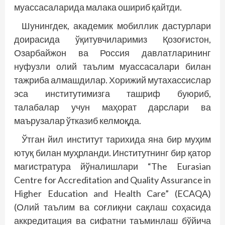
муассасаларида малака ошириб қайтди.
Шунингдек, академик мобиллик дастурлари
доирасида ўқитувчиларимиз Қозоғистон,
Озарбайжон ва Россия давлатларининг
нуфузли олий таълим муассасалари билан
тажриба алмашдилар. Хорижий мутахассислар
эса институтимизга ташриф буюриб,
талабалар учун маҳорат дарслари ва
маърузалар ўтказиб келмоқда.
Ўтган йил институт тарихида яна бир муҳим
ютуқ билан муҳрланди. Институтнинг бир қатор
магистратура йўналишлари “The Eurasian
Centre for Accreditation and Quality Assurance in
Higher Education and Health Care” (ECAQA)
(Олий таълим ва соғлиқни сақлаш соҳасида
аккредитация ва сифатни таъминлаш бўйича