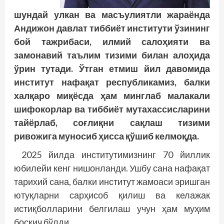
шундай улкан ва масъулиятли жараёнда
Андижон давлат тиббиёт институти ўзининг
бой тажрибаси, илмий салоҳияти ва
замонавий таълим тизими билан алоҳида
ўрин тутади. Ўтган етмиш йил давомида
институт нафақат республикамиз, балки
халқаро миқёсда ҳам минглаб малакали
шифокорлар ва тиббиёт мутахассисларини
тайёрлаб, соғлиқни сақлаш тизими
ривожига муносиб ҳисса қўшиб келмоқда.
2025 йилда институтимизнинг 70 йиллик
юбилейи кенг нишонланди. Ушбу сана нафақат
тарихий сана, балки институт жамоаси эришган
ютуқларни сарҳисоб қилиш ва келажак
истиқболларини белгилаш учун ҳам муҳим
босқич бўлди.