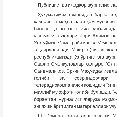
Публицист ва ижодкор-журналистлар
Ҳукуматимиз томонидан барча соҳ
камтарона меҳнатлари ҳам муносиб
биноан ўтган беш йил мобайнида
уюшмаси аъзолари Чори Алимов ва
Холмўмин Маматрайимов ва Усмонал
тақдирланишди. Ўткир сўзи ва қал
республикамизда ўз ўрнига эга жур
Сафар Омонқуловлар халқаро “Олт
Саидмаликов, Эркин Маҳмадалиевлар
ғолиби ва совриндорлари б
телерадиокомпанияси қошидаги “Янги
Миллий мукофоти ғолиби бўлишди. “А
бораётган журналист Феруза Раҳмо
энг яхши ёритилган материаллари учу
Шу ўринда таъкидлаш керакки, У