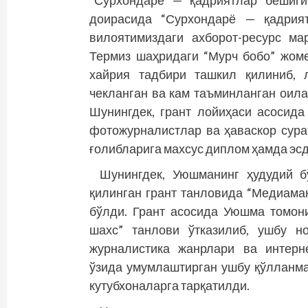
доирасида “Сурхондарё — қадрият
вилоятимиздаги ахборот-ресурс ма
Термиз шаҳридаги “Мурч бобо” жом
хайрия тадбири ташкил қилиниб, 
чекланган ва кам таъминланган оил
Шунингдек, грант лойиҳаси асосид
фотожурналистлар ва ҳаваскор сура
ғолибларига махсус диплом ҳамда эс
Шунингдек, Уюшманинг ҳудудий 
қилинган грант танловида “Медиама
бўлди. Грант асосида Уюшма томон
шахс” танлови ўтказилиб, ушбу н
журналистика жанрлари ва интерн
ўзида умумлаштирган ушбу қўлланма
кутубхоналарга тарқатилди.