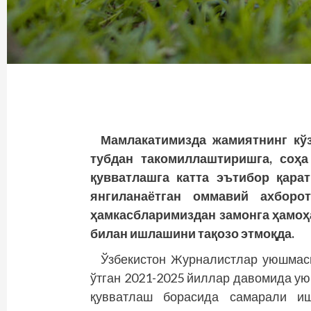
Мамлакатимизда жамиятнинг кўз
тубдан такомиллаштиришга, соҳа
қувватлашга катта эътибор қарат
янгиланаётган оммавий ахборо
ҳамкасбларимиздан замонга ҳамоҳа
билан ишлашини тақозо этмоқда.
Ўзбекистон Журналистлар уюшмас
ўтган 2021-2025 йиллар давомида у
қувватлаш борасида самарали иш