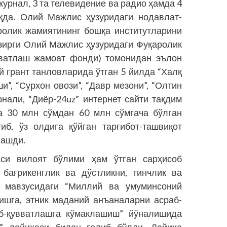
журнал, 3 та телевидение ва радио ҳамда 4
қда. Олий Мажлис ҳузуридаги нодавлат-
ролик жамиятининг бошқа институтларини
зирги Олий Мажлис ҳузуридаги Фуқаролик
вватлаш жамоат фонди) томонидан эълон
й грант танловларида ўтган 5 йилда “Халқ
ши”, “Сурхон овози”, “Давр мезони”, “Олтин
рнали, “Диёр-24uz” интернет сайти тақдим
а 30 млн сўмдан 60 млн сўмгача бўлган
иб, ўз олдига қўйган тарғибот-ташвиқот
лашди.
си вилоят бўлими ҳам ўтган сарҳисоб
бағрикенглик ва дўстликни, тинчлик ва
 мавзусидаги “Миллий ва умуминсоний
ишга, этник маданий анъаналарни асраб-
аб-қувватлашга кўмаклашиш” йўналишида
” лойиҳаси билан ғолиб бўлди. Лойиҳа