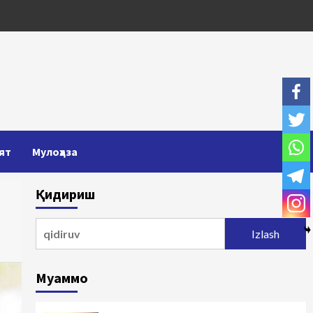
ят
Мулоҳаза
Қидириш
Qidirshish:
Муаммо