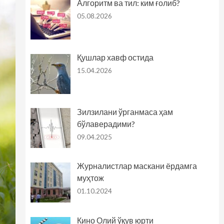
Алгоритм ва тил: ким ғолиб?
05.08.2026
Қушлар хавф остида
15.04.2026
Зилзилани ўрганмаса ҳам
бўлаверадими?
09.04.2025
Журналистлар маскани ёрдамга
муҳтож
01.10.2024
Кино Олий ўқув юрти