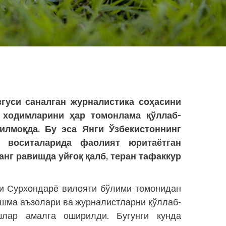
гуси саналган журналистика соҳасини
 ходимларини ҳар томонлама қўллаб-
илмоқда. Бу эса Янги Ўзбекистоннинг
т воситаларида фаолият юритаётган
нг равишда уйғоқ қалб, теран тафаккур
и Сурхондарё вилояти бўлими томонидан
юшма аъзолари ва журналистларни қўллаб-
лар амалга оширилди. Бугунги кунда