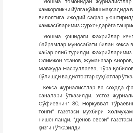
Уюшма томонидан журналистлар
ҳамкорликни йўлга қўйиш мақсадида 
вилоятига ижодий сафар уюштирилд
ҳамкасбларимиз Сурхондарёга ташри
Уюшма қошидаги Фахрийлар кенг
байрамлар муносабати билан кекса 
хабар олиб турилди. Фахрийларимиз 
Олимжон Усанов, Жуманазар Аноров,
Мавжуда Насруллаева, Тўра Қобило
бўлишди ва дилтортар суҳбатлар ўтка
Кекса журналистлар ва соҳада ф
саналари ўтказилди. Устоз журна
Сўфиевнинг 80, Норқувват Тўраевн
тонги” газетаси мухбири Холмуҳа
нишонланди. “Денов овози” газетас
қизғин ўтказилди.