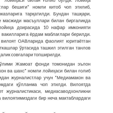
лар бешиги” номли китоб чоп этилиб,
рказларига тарқатилди. Бундан ташқари,
е масжиди масъуллари билан биргаликда
лойиҳа доирасида 10 нафар имконияти
а вакилларига ёрдам маблағлари берилди.
а вилоят ОАВларида фаолият юритаётган
ткашлар ўртасида ташкил этилган танлов
далик совғалари топширилди.
бўлими Жамоат фонди томонидан эълон
кон ва шахс” номли лойиҳаси билан ғолиб
идан журналистлар учун “Медиамакон ва
омдаги қўлланма чоп этилди. Вилоятда
ет журналистикаси, медиасаводхонликни
 вилоятимиздаги бир неча мактаблардаги