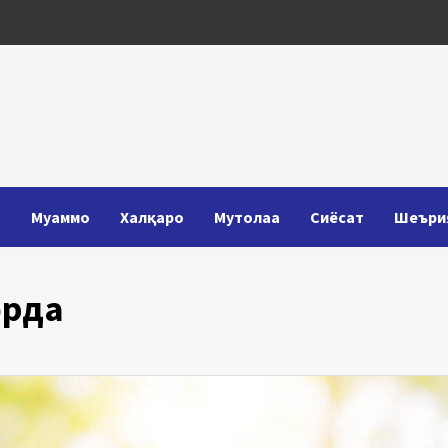
Т
Муаммо
Халқаро
Мутолаа
Сиёсат
Шеъри
орда