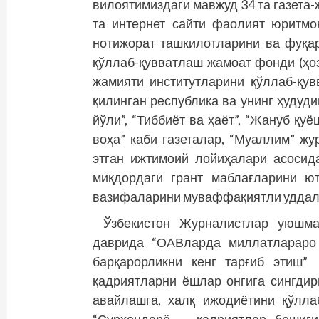
вилоятимиздаги мавжуд 34 та газета-
та интернет сайти фаолият юритмо
нотижорат ташкилотларини ва фуқа
қўллаб-қувватлаш жамоат фонди (ҳо
жамияти институтларини қўллаб-қу
қилинган республика ва унинг ҳудуди
йўли”, “Тиббиёт ва ҳаёт”, “Жануб қуё
воҳа” каби газеталар, “Муаллим” жу
этган ижтимоий лойиҳалари асосид
миқдордаги грант маблағларини ют
вазифаларини муваффақиятли удда
Ўзбекистон Журналистлар уюшма
даврида “ОАВларда миллатлараро 
барқарорликни кенг тарғиб этиш”
қадриятларни ёшлар онгига сингдир
авайлашга, халқ ижодиётини қўлл
“Сурхондарё — қадриятлар бешиги