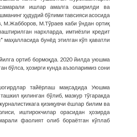
самарали ишлар амалга оширилди ва
шманинг ҳудудий бўлими тавсияси асосида
, М.Жабборов, М.Тўраев каби ўндан ортиқ
лаштирилган нархларда, имтиёзли кредит
” маҳалласида бунёд этилган кўп қаватли
йилга ортиб бормоқда. 2020 йилда уюшма
ан бўлса, ҳозирги кунда аъзоларимиз сони
 шогирдлар тайёрлаш мақсадида Уюшма
ташкил қилинган бўлиб, мазкур тўгаракда
журналистикага қизиқувчи ёшлар билим ва
лиси, иштирокчилар орасидан ҳозирда
марали фаолият олиб бораётган кўплаб