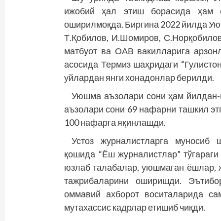
ижобий ҳал этиш борасида ҳам 
оширилмоқда. Биргина 2022 йилда Ую
Т.Қобилов, И.Шомиров, С.Норқобилов
матбуот ва ОАВ вакилларига арзон
асосида Термиз шаҳридаги “Гулистон
уйлардан янги хонадонлар берилди.
Уюшма аъзолари сони ҳам йилдан-
аъзолари сони 69 нафарни ташкил этг
100 нафарга яқинлашди.
Устоз журналистларга муносиб
қошида “Ёш журналистлар” тўгараги 
юзлаб талабалар, уюшмаган ёшлар, 
тажрибаларини оширишди. Эътибор
оммавий ахборот воситаларида са
мутахассис кадрлар етишиб чиқди.