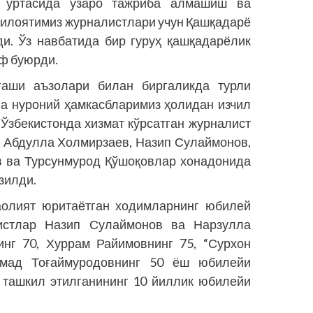
 ўртасида ўзаро тажриба алмашиш ва
вилоятимиз журналистлари учун Қашқадарё
и. Ўз навбатида бир гуруҳ қашқадарёлик
ф буюрди.
аши аъзолари билан биргаликда турли
ва нуроний ҳамкасбларимиз ҳолидан изчил
Ўзбекистонда хизмат кўрсатган журналист
 Абдулла Холмирзаев, Назип Сулаймонов,
в ва Турсунмурод Қўшоқовлар хонадонида
зилди.
аолият юритаётган ходимларнинг юбилей
листлар Назип Сулаймонов ва Нарзулла
инг 70, Хуррам Райимовнинг 75, “Сурхон
ммад Тоғаймуродовнинг 50 ёш юбилейи
и ташкил этилганининг 10 йиллик юбилейи