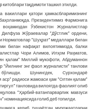
 китоблари тақдимоти ташкил этилди.
а вакиллари қатори ҳамкасбларимизнинг
 баҳоланмоқда. Президентимиз Фармонига
 воҳамиздан Ўзбекистон Журналистлар
 Дилфуза Жўраевалар “Дўстлик” ордени,
и Норматовлар “Шуҳрат” медаллари билан
ами билан нафақат вилоятимизда, балки
налистлар Чори Алимов, Илҳом Раҳматов,
ин қалам” Миллий мукофоти, Абдуманнон
 “Йилнинг энг фаол журналисти” танлови
ўлишди. Шунингдек, Сурхондарё
 аср” радиоси жамоаси ҳам “Олтин қалам”
тиргул” танловида вилоятда фаолият олиб
нқулова “Ҳарбий-ватанпарварлик мавзуси
н” номинациясида ғолиб деб топилди.
юшмага келиб тушаётган мурожаатларни