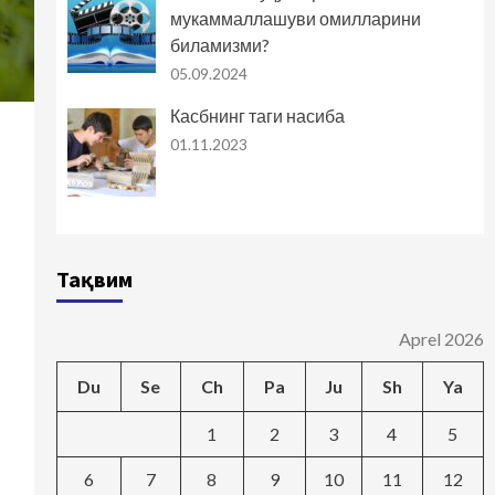
мукаммаллашуви омилларини
биламизми?
05.09.2024
Касбнинг таги насиба
01.11.2023
Тақвим
Aprel 2026
Du
Se
Ch
Pa
Ju
Sh
Ya
1
2
3
4
5
6
7
8
9
10
11
12