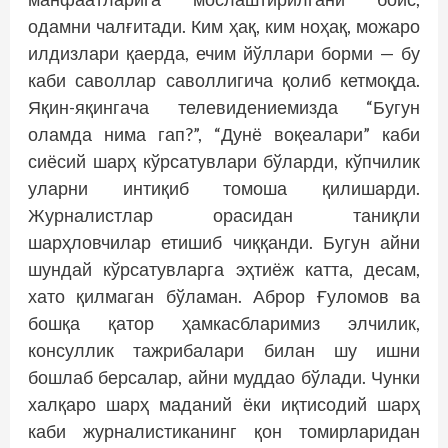
одамни чалғитади. Ким ҳақ, ким ноҳақ, можаро
илдизлари қаерда, ечим йўллари борми — бу
каби саволлар саволлигича қолиб кетмоқда.
Яқин-яқингача телевидениемизда “Бугун
оламда нима гап?”, “Дунё воқеалари” каби
сиёсий шарҳ кўрсатувлари бўларди, кўпчилик
уларни интиқиб томоша қилишарди.
Журналистлар орасидан таниқли
шарҳловчилар етишиб чиққанди. Бугун айни
шундай кўрсатувларга эҳтиёж катта, десам,
хато қилмаган бўламан. Аброр Ғуломов ва
бошқа қатор ҳамкасбларимиз элчилик,
консуллик тажрибалари билан шу ишни
бошлаб берсалар, айни муддао бўлади. Чунки
халқаро шарҳ маданий ёки иқтисодий шарҳ
каби журналистиканинг қон томирларидан