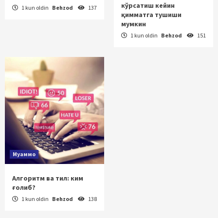
кўрсатиш кейин
1 kun oldin
Behzod
137
қимматга тушиши
мумкин
1 kun oldin
Behzod
151
Муаммо
Алгоритм ва тил: ким
ғолиб?
1 kun oldin
Behzod
138