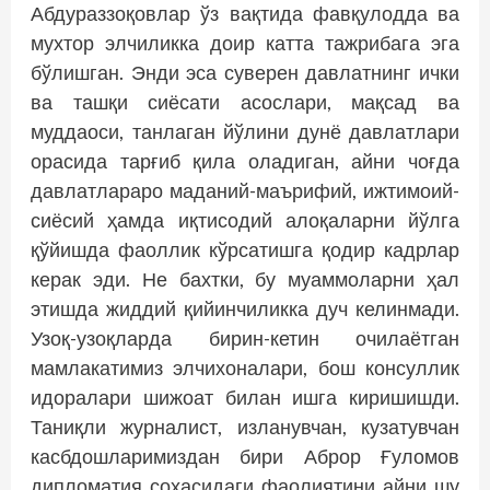
Абдураззоқовлар ўз вақтида фавқулодда ва
мухтор элчиликка доир катта тажрибага эга
бўлишган. Энди эса суверен давлатнинг ички
ва ташқи сиёсати асослари, мақсад ва
муддаоси, танлаган йўлини дунё давлатлари
орасида тарғиб қила оладиган, айни чоғда
давлатлараро маданий-маърифий, ижтимоий-
сиёсий ҳамда иқтисодий алоқаларни йўлга
қўйишда фаоллик кўрсатишга қодир кадрлар
керак эди. Не бахтки, бу муаммоларни ҳал
этишда жиддий қийинчиликка дуч келинмади.
Узоқ-узоқларда бирин-кетин очилаётган
мамлакатимиз элчихоналари, бош консуллик
идоралари шижоат билан ишга киришишди.
Таниқли журналист, изланувчан, кузатувчан
касбдошларимиздан бири Аброр Ғуломов
дипломатия соҳасидаги фаолиятини айни шу