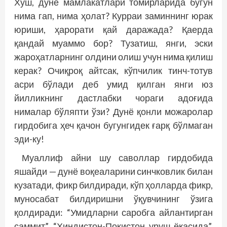
Хўш, дунё мамлакатлари томирларида бугун
нима гап, нима ҳолат? Курраи заминнинг юрак
юриши, ҳарорати қай даражада? Қаерда
қандай муаммо бор? Тузатиш, янги, эски
жароҳатларнинг олдини олиш учун нима қилиш
керак? Очиқроқ айтсак, кўпчилик тинч-тотув
асри бўлади деб умид қилган янги юз
йилликнинг дастлабки чораги адоғида
нималар бўляпти ўзи? Дунё қонли можаролар
гирдобига ҳеч қачон бугунгидек ғарқ бўлмаган
эди-ку!
Муаллиф айни шу саволлар гирдобида
яшайди — дунё воқеаларини синчковлик билан
кузатади, фикр билдиради, кўп ҳолларда фикр,
муносабат билдиришни ўқувчининг ўзига
қолдиради: “Умидларни саробга айлантирган
саммит”, “Ҳиндистон-Покистон уруш ёқасида”,