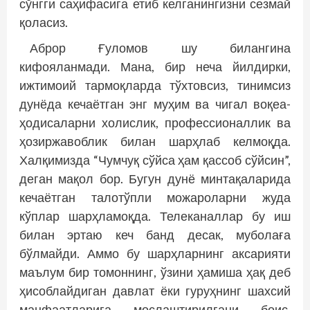
сўнгги саҳифасига етиб келганингизни сезмай
қоласиз.
Аброр Ғуломов шу билангина
кифояланмади. Мана, бир неча йилдирки,
ижтимоий тармоқларда тўхтовсиз, тинимсиз
дунёда кечаётган энг муҳим ва чигал воқеа-
ҳодисаларни холислик, профессионаллик ва
ҳозиржавоблик билан шарҳлаб келмоқда.
Халқимизда “Чумчуқ сўйса ҳам қассоб сўйсин”,
деган мақол бор. Бугун дунё минтақаларида
кечаётган талотўпли можароларни жуда
кўплар шарҳламоқда. Телеканаллар бу иш
билан эртаю кеч банд десак, муболаға
бўлмайди. Аммо бу шарҳларнинг аксарияти
маълум бир томоннинг, ўзини ҳамиша ҳақ деб
ҳисоблайдиган давлат ёки гуруҳнинг шахсий
манфаатларига мослаштирилгани боис,