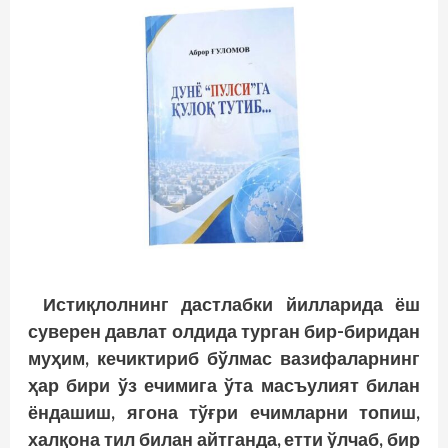
Истиқлолнинг дастлабки йилларида ёш
суверен давлат олдида турган бир-биридан
муҳим, кечиктириб бўлмас вазифаларнинг
ҳар бири ўз ечимига ўта масъулият билан
ёндашиш, ягона тўғри ечимларни топиш,
халқона тил билан айтганда, етти ўлчаб, бир