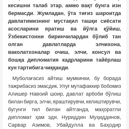
кесишни талаб этар, аммо вақт бунга изн
бермасди. Жумладан, ўта тиғиз шароитда
давлатимизнинг мустақил ташқи сиёсати
асосларини яратиш ва йўлга қўйиш,
Ўзбекистонни биринчилардан бўлиб тан
олган давлатларда элчихона,
ваколатхоналар очиш, элчи, консул ва
бошқа дипломатия кадрларини тайёрлаш
кун тартибига чиққанди.
Муболағасиз айтиш мумкинки, бу борада
тажрибасиз эмасдик. Улуғ мутафаккир бобомиз
Алишер Навоий шоир, давлат арбоби бўлиш
билан бирга, элчи, яраштирувчи, келиштирувчи,
бугунги тил билан айтганда, маҳоратли
дипломат ҳам эди. Нуриддин Муҳиддинов,
Сарвар Азимов, Убайдулла ва Баҳодир