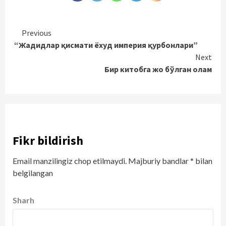
Continue
Previous
“Жадидлар қисмати ёхуд империя қурбонлари”
Reading
Next
Бир китобга жо бўлган олам
Fikr bildirish
Email manzilingiz chop etilmaydi.
Majburiy bandlar
*
bilan
belgilangan
Sharh