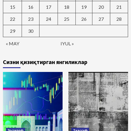
15
16
17
18
19
20
21
22
23
24
25
26
27
28
29
30
« MAY
IYUL »
Сизни қизиқтирган янгиликлар
Эътироф
Таассуф