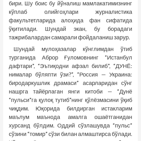
бири. Шу боис бу йўналиш мамлакатимизнинг
кўплаб олийгоҳлари журналистика
факультетларида алоҳида фан сифатида
ўқитилади. Шундай экан, бу борадаги
тажрибалардан самарали фойдаланиш зарур.
Шундай мулоҳазалар кўнглимдан ўтиб
турганида Аброр Ғуломовнинг “Истанбул
дафтари”, “Эътиқодни афзал билиб”, “ДУНЁ:
нималар бўляпти ўзи?”, “Россия — Украина:
биродаркушлик драмаси” асарларидан сўнг
нашрга тайёрлаган янги китоби — “Дунё
“пульси”га қулоқ тутиб”нинг қўлёзмасини ўқиб
чиқдим. Юқорида билдирган истакларим
маълум маънода амалга ошаётганидан
хурсанд бўлдим. Оддий сўзлашувда “пульс”
сўзини “томир” сўзи билан алмаштирса бўлади.