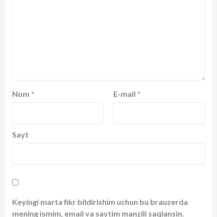
Nom
*
E-mail
*
Sayt
Keyingi marta fikr bildirishim uchun bu brauzerda
mening ismim, email va saytim manzili saqlansin.