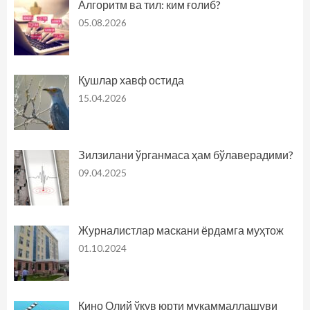
Алгоритм ва тил: ким ғолиб?
05.08.2026
Қушлар хавф остида
15.04.2026
Зилзилани ўрганмаса ҳам бўлаверадими?
09.04.2025
Журналистлар маскани ёрдамга муҳтож
01.10.2024
Кино Олий ўқув юрти мукаммаллашуви