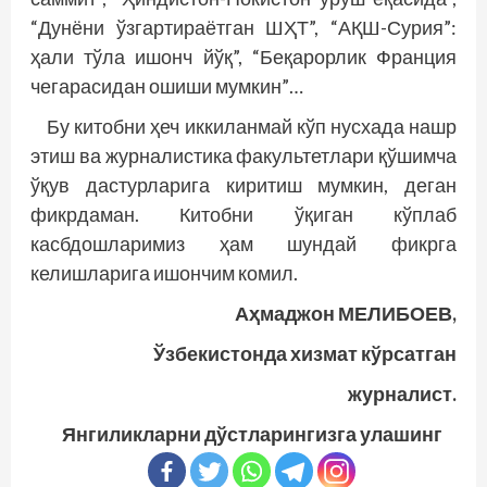
“Дунёни ўзгартираётган ШҲТ”, “АҚШ-Сурия”:
ҳали тўла ишонч йўқ”, “Беқарорлик Франция
чегарасидан ошиши мумкин”…
Бу китобни ҳеч иккиланмай кўп нусхада нашр
этиш ва журналистика факультетлари қўшимча
ўқув дастурларига киритиш мумкин, деган
фикрдаман. Китобни ўқиган кўплаб
касбдошларимиз ҳам шундай фикрга
келишларига ишончим комил.
Аҳмаджон МЕЛИБОЕВ,
Ўзбекистонда хизмат кўрсатган
журналист.
Янгиликларни дўстларингизга улашинг