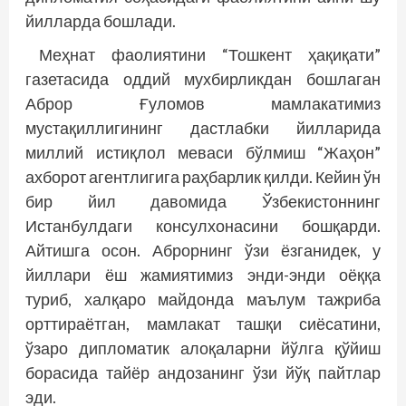
йилларда бошлади.
Меҳнат фаолиятини “Тошкент ҳақиқати”
газетасида оддий мухбирликдан бошлаган
Аброр Ғуломов мамлакатимиз
мустақиллигининг дастлабки йилларида
миллий истиқлол меваси бўлмиш “Жаҳон”
ахборот агентлигига раҳбарлик қилди. Кейин ўн
бир йил давомида Ўзбекистоннинг
Истанбулдаги консулхонасини бошқарди.
Айтишга осон. Аброрнинг ўзи ёзганидек, у
йиллари ёш жамиятимиз энди-энди оёққа
туриб, халқаро майдонда маълум тажриба
орттираётган, мамлакат ташқи сиёсатини,
ўзаро дипломатик алоқаларни йўлга қўйиш
борасида тайёр андозанинг ўзи йўқ пайтлар
эди.