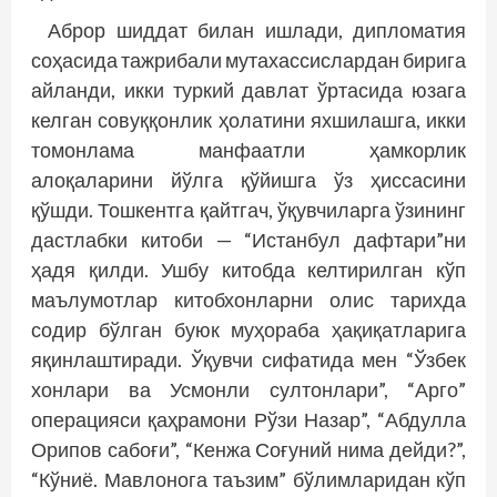
Аброр шиддат билан ишлади, дипломатия
соҳасида тажрибали мутахассислардан бирига
айланди, икки туркий давлат ўртасида юзага
келган совуққонлик ҳолатини яхшилашга, икки
томонлама манфаатли ҳамкорлик
алоқаларини йўлга қўйишга ўз ҳиссасини
қўшди. Тошкентга қайтгач, ўқувчиларга ўзининг
дастлабки китоби — “Истанбул дафтари”ни
ҳадя қилди. Ушбу китобда келтирилган кўп
маълумотлар китобхонларни олис тарихда
содир бўлган буюк муҳораба ҳақиқатларига
яқинлаштиради. Ўқувчи сифатида мен “Ўзбек
хонлари ва Усмонли султонлари”, “Арго”
операцияси қаҳрамони Рўзи Назар”, “Абдулла
Орипов сабоғи”, “Кенжа Соғуний нима дейди?”,
“Кўниё. Мавлонога таъзим” бўлимларидан кўп