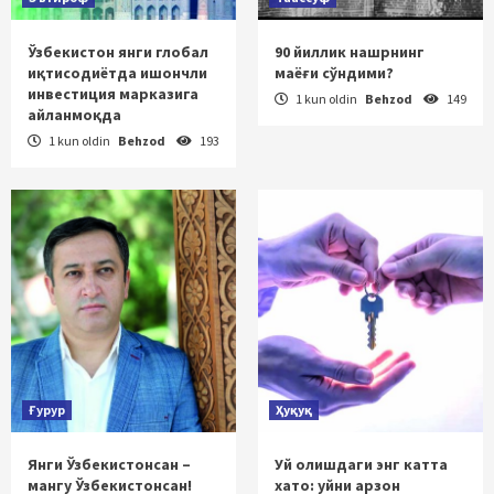
Ўзбекистон янги глобал
90 йиллик нашрнинг
иқтисодиётда ишончли
маёғи сўндими?
инвестиция марказига
1 kun oldin
Behzod
149
айланмоқда
1 kun oldin
Behzod
193
Ғурур
Ҳуқуқ
Янги Ўзбекистонсан –
Уй олишдаги энг катта
мангу Ўзбекистонсан!
хато: уйни арзон