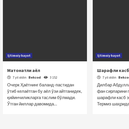
Ijtimoiy hayot
Ijtimoiy hayot
Матонатли аёл
Шарафли касб 
7 yil oldin
Behzod
3 152
7 yil oldin
Behz
Очерк Ҳаётнинг баланд-пастидан
Дилбар Абдулла
ўтиб келаётган бу аёл ўзи айтганидек,
фан сирларини п
қийинчиликларга таслим бўлмади.
шарафли касб э
Ўтган йиллар давомида…
Термиз шаҳрид