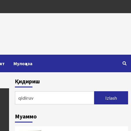
ят
Мулоҳаза
Қидириш
Qidirshish:
Муаммо