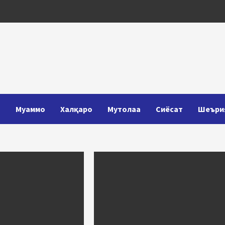
Т
Муаммо
Халқаро
Мутолаа
Сиёсат
Шеъри