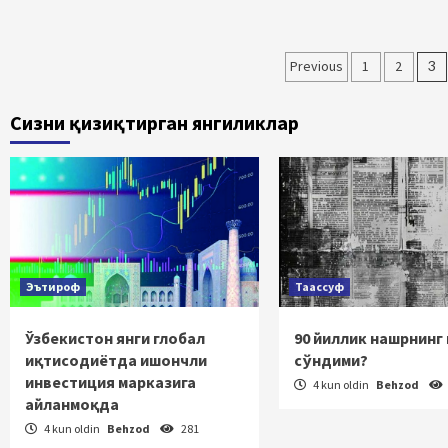
Maqolalar
Previous
1
2
3
bo‘yicha
Сизни қизиқтирган янгиликлар
harakatlani
Эътироф
Таассуф
Ўзбекистон янги глобал
90 йиллик нашрнинг
иқтисодиётда ишончли
сўндими?
инвестиция марказига
4 kun oldin
Behzod
айланмоқда
4 kun oldin
Behzod
281