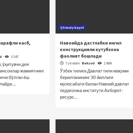
Ijtimoiy hayot
шарафли касб,
Навоийда дастлабки енгил
конструкцияли кутубхона
фаолият бошлади
od
3 247
7 yil oldin
Behzod
2 868
, ўқитувчи дея
 инсонлар жамиятнинг
Ўзбек тилига Давлат тили мақоми
ончи бўлган ёш
берилганининг 30 йиллиги
лайди….
муносабати билан Навоий давлат
педагогика инс­титути Ахборот-
ресурс…