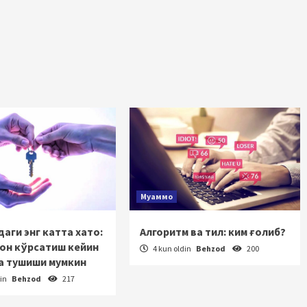
Муаммо
аги энг катта хато:
Алгоритм ва тил: ким ғолиб?
зон кўрсатиш кейин
4 kun oldin
Behzod
200
а тушиши мумкин
din
Behzod
217