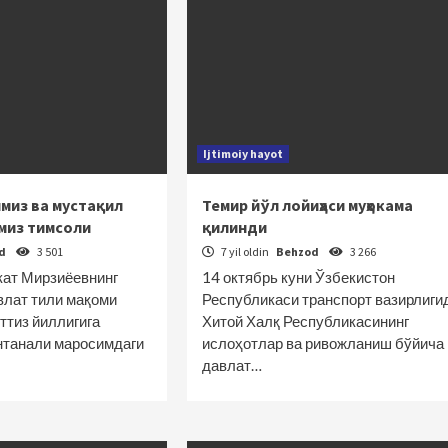
Ijtimoiy hayot
миз ва мустақил
Темир йўл лойиҳаси муҳокама
миз тимсоли
қилинди
od
3 501
7 yil oldin
Behzod
3 266
ат Мирзиёевнинг
14 октябрь куни Ўзбекистон
влат тили мақоми
Республикаси транспорт вазирлиги
ттиз йиллигига
Хитой Халқ Республикасининг
нтанали маросимдаги
ислоҳотлар ва ривожланиш бўйича
давлат…