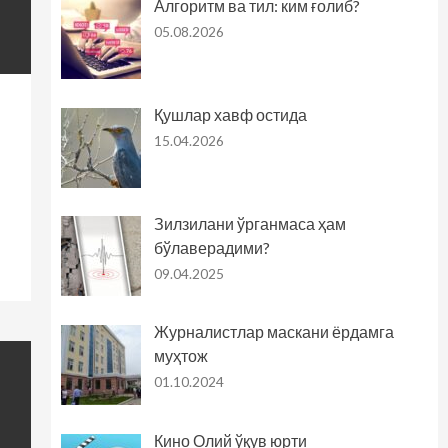
Алгоритм ва тил: ким ғолиб?
05.08.2026
Қушлар хавф остида
15.04.2026
Зилзилани ўрганмаса ҳам
бўлаверадими?
09.04.2025
Журналистлар маскани ёрдамга
муҳтож
01.10.2024
Кино Олий ўқув юрти