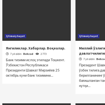
Ijtimoiy hayot
Ijtimoiy hayot
Янгиликлар. Хабарлар. Воқеалар.
Миллий ўзлиги
давлатчилиги
7 yil oldin
Behzod
2 773
7 yil oldin
Behz
Банк тизими ислоҳ этилади Тошкент.
Ўзбекистон Республикаси
Президент Шавк
Президенти Шавкат Мирзиёев 25
ўзбек тилига да
октябрь куни банк тизимини…
берилганининг ў
бағишланган та
нутқи…