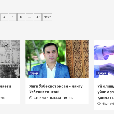
4
5
6
…
37
Next
sh
Ғурур
Ҳуқуқ
 маёғи
Янги Ўзбекистонсан – мангу
Уй олишд
Ўзбекистонсан!
уйни ар
қимматг
209
4 kun oldin
Behzod
187
4 kun ol