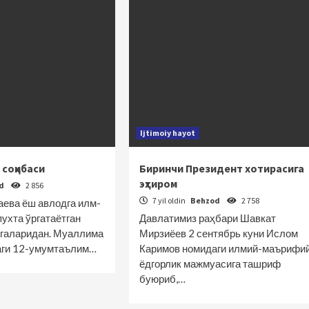
Ijtimoiy hayot
соҳибаси
Биринчи Президент хотирасига
эҳтиром
od
2 856
7 yil oldin
Behzod
2 758
ева ёш авлодга илм-
ухта ўргатаётган
Давлатимиз раҳбари Шавкат
галаридан. Муаллима
Мирзиёев 2 сентябрь куни Ислом
аги 12-умумтаълим…
Каримов номидаги илмий-маърифи
ёдгорлик мажмуасига ташриф
буюриб,…