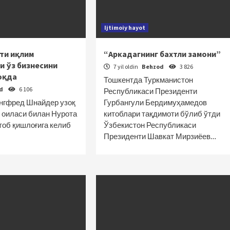
Ijtimoiy hayot
ти иқлим
“Аркадагнинг бахтли замони”
и ўз бизнесини
7 yil oldin
Behzod
3 826
оқда
Тошкентда Туркманистон
od
6 106
Республикаси Президенти
нгфред Шнайдер узоқ
Гурбангули Бердимуҳамедов
 оиласи билан Нурота
китоблари тақдимоти бўлиб ўтди
тоб қишлоғига келиб
Ўзбекистон Республикаси
Президенти Шавкат Мирзиёев…