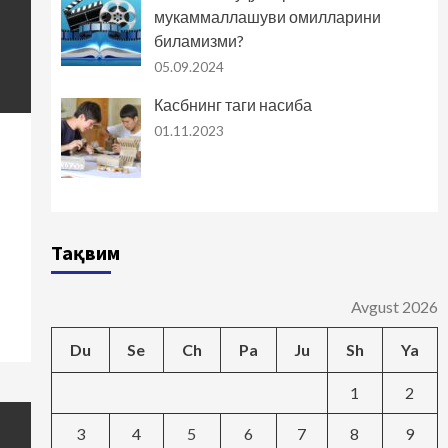
мукаммаллашуви омилларини
биламизми?
05.09.2024
Касбнинг таги насиба
01.11.2023
Тақвим
Avgust 2026
Du
Se
Ch
Pa
Ju
Sh
Ya
1
2
3
4
5
6
7
8
9