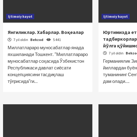
Ijtimoiy hayot
Ijtimoiy hayot
Янгиликлар. Хабарлар. Воқеалар
Юртимизда ет
тадбиркорлар
7 yil oldin
Behzod
5 441
йўлга қўйишм
Миллатлараро муносабатлар янада
7 yil oldin
Behz
яхшиланади Тошкент. “Миллатлараро
муносабатлар соҳасида Ўзбекистон
Германиялик Зи
Республикаси давлат сиёсати
йиллардан буён
концепциясини тасдиқлаш
туманининг Сен
тўғрисида”ги…
дам олади….