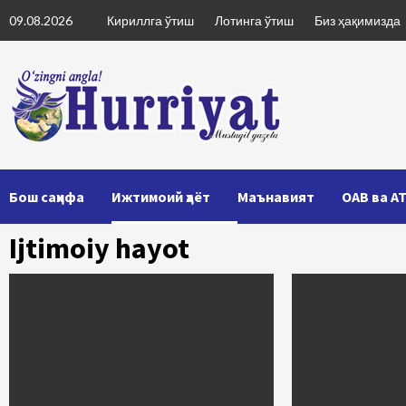
Skip
09.08.2026
Кириллга ўтиш
Лотинга ўтиш
Биз ҳақимизда
to
content
Бош саҳифа
Ижтимоий ҳаёт
Маънавият
ОАВ ва А
Ijtimoiy hayot