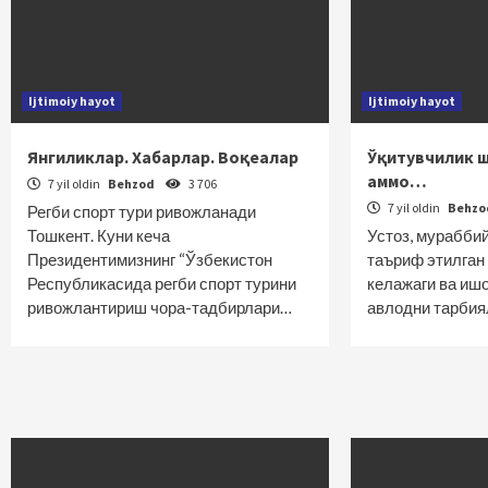
Ijtimoiy hayot
Ijtimoiy hayot
Янгиликлар. Хабарлар. Воқеалар
Ўқитувчилик 
аммо…
7 yil oldin
Behzod
3 706
7 yil oldin
Behz
Регби спорт тури ривожланади
Тошкент. Куни кеча
Устоз, мураббий
Президентимизнинг “Ўзбекистон
таъриф этилган
Республикасида регби спорт турини
келажаги ва иш
ривожлантириш чора-тадбирлари…
авлодни тарбия