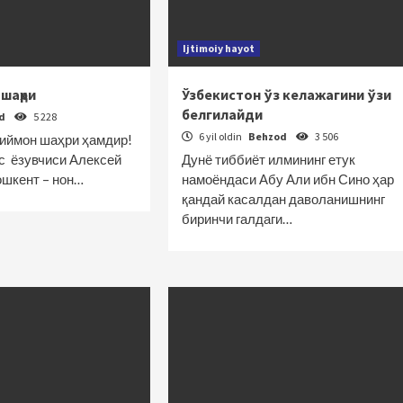
Ijtimoiy hayot
 шаҳри
Ўзбекистон ўз келажагини ўзи
белгилайди
od
5 228
6 yil oldin
Behzod
3 506
 иймон шаҳри ҳамдир!
с ёзувчиси Алексей
Дунё тиббиёт илмининг етук
ошкент – нон…
намоёндаси Абу Али ибн Сино ҳар
қандай касалдан даволанишнинг
биринчи галдаги…