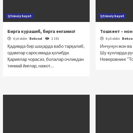
Ijtimoiy hayot
Ijtimoiy hayot
Бирга курашиб, бирга енгамиз!
Тошкент – нон
6 yil oldin
Behzod
2 191
6 yil oldin
Behz
Қадимда бир шаҳарда вабо тарқалиб,
Инчунун жон ва
одамлар саросимада қолибди.
Шу кунларда ру
Қариялар чорасиз, болалар очликдан
Неверовнинг “Т
тинмай йиғлар, нажот…