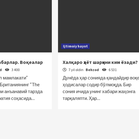
Ijtimoiy hayot
абарлар. Воқеалар
Халқаро ҳаёт шарҳини ким ёзади?
od
3 400
7 yil oldin
Behzod
6 531
л мамлакати”
Дунёда ҳар сонияда қандайдир воқ
Британиянинг “The
ҳодисалар содир бўлмоқда. Бир
ри анъанавий тарзда
сония ичида унинг хабари жаҳонга
ратия соҳасида…
тарқаляпти. Ҳар…