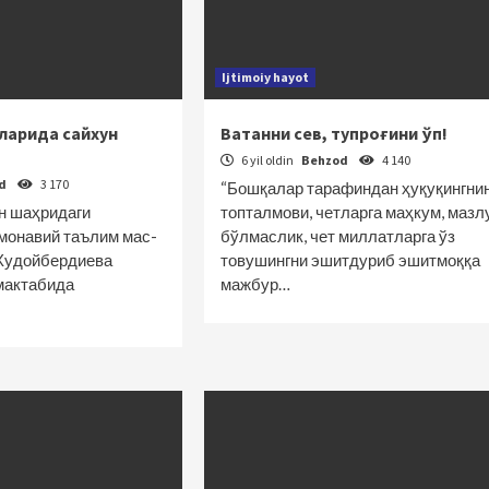
Ijtimoiy hayot
ларида сайхун
Ватанни сев, тупроғини ўп!
6 yil oldin
Behzod
4 140
od
3 170
“Бошқалар тарафиндан ҳуқуқингнин
н шаҳридаги
топталмови, четларга маҳкум, мазл
монавий таълим мас­
бўлмаслик, чет миллатларга ўз
 Худойбердиева
товушингни эшитдуриб эшитмоққа
мактабида
мажбур…