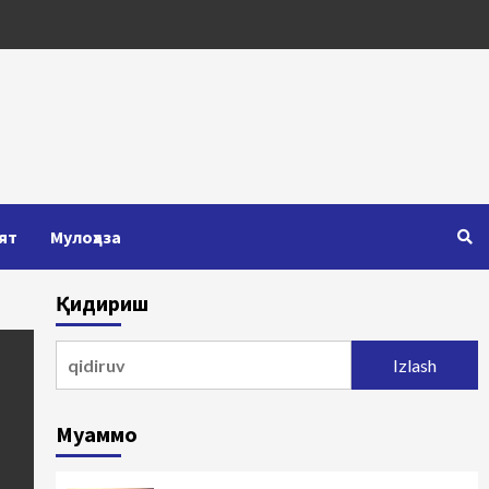
ят
Мулоҳаза
Қидириш
Qidirshish:
Муаммо