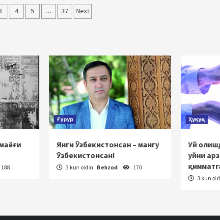
3
4
5
…
37
Next
ish
Ғурур
Ҳуқуқ
 маёғи
Янги Ўзбекистонсан – мангу
Уй олишд
Ўзбекистонсан!
уйни ар
қимматг
188
3 kun oldin
Behzod
170
3 kun ol