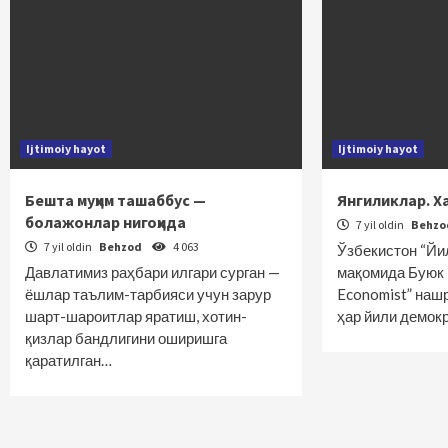
Ijtimoiy hayot
Ijtimoiy hayot
Бешта муҳим ташаббус —
Янгиликлар. Х
болажонлар нигоҳида
7 yil oldin
Behz
7 yil oldin
Behzod
4 063
Ўзбекистон “Йи
Давлатимиз раҳбари илгари сурган —
мақомида Буюк 
ёшлар таълим-тарбияси учун зарур
Economist” наш
шарт-шароитлар яратиш, хотин-
ҳар йили демок
қизлар бандлигини оширишга
қаратилган…