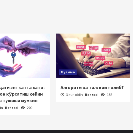
Муаммо
аги энг катта хато:
Алгоритм ва тил: ким ғолиб?
зон кўрсатиш кейин
3 kun oldin
Behzod
182
а тушиши мумкин
din
Behzod
200