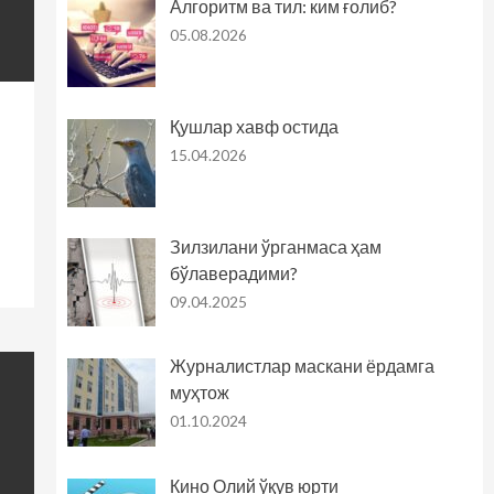
Алгоритм ва тил: ким ғолиб?
05.08.2026
Қушлар хавф остида
15.04.2026
Зилзилани ўрганмаса ҳам
бўлаверадими?
09.04.2025
Журналистлар маскани ёрдамга
муҳтож
01.10.2024
Кино Олий ўқув юрти