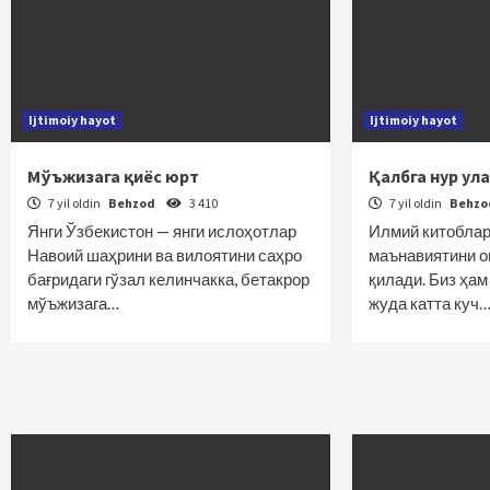
Ijtimoiy hayot
Ijtimoiy hayot
Мўъжизага қиёс юрт
Қалбга нур ул
7 yil oldin
Behzod
3 410
7 yil oldin
Behz
Янги Ўзбекистон — янги ислоҳотлар
Илмий китоблар
Навоий шаҳрини ва вилоятини саҳро
маънавиятини о
бағридаги гўзал келинчакка, бетакрор
қилади. Биз ҳа
мўъжизага…
жуда катта куч