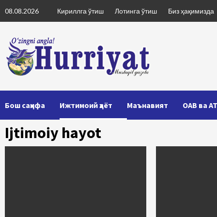
Skip
08.08.2026
Кириллга ўтиш
Лотинга ўтиш
Биз ҳақимизда
to
content
Бош саҳифа
Ижтимоий ҳаёт
Маънавият
ОАВ ва А
Ijtimoiy hayot