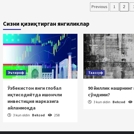
Maqolalar
Previous
1
2
bo‘yicha
Сизни қизиқтирган янгиликлар
harakatlan
Эътироф
Таассуф
Ўзбекистон янги глобал
90 йиллик нашрнинг
иқтисодиётда ишончли
сўндими?
инвестиция марказига
3 kun oldin
Behzod
айланмоқда
3 kun oldin
Behzod
258