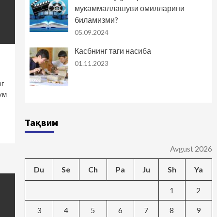
мукаммаллашуви омилларини
биламизми?
05.09.2024
Касбнинг таги насиба
01.11.2023
г
ум
Тақвим
Avgust 2026
Du
Se
Ch
Pa
Ju
Sh
Ya
1
2
3
4
5
6
7
8
9