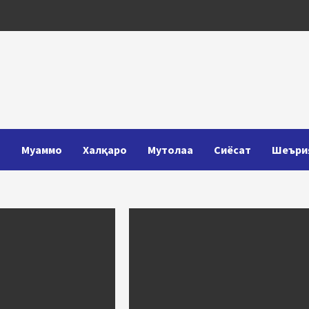
Т
Муаммо
Халқаро
Мутолаа
Сиёсат
Шеъри