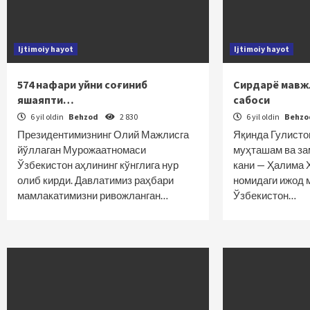
Ijtimoiy hayot
Ijtimoiy hayot
574 нафари уйни соғиниб
Сирдарё мавж
яшаяпти…
сабоси
6 yil oldin
Behzod
2 830
6 yil oldin
Behz
Президентимизнинг Олий Мажлисга
Яқинда Гулисто
йўллаган Мурожаатномаси
муҳташам ва за
Ўзбекистон аҳлининг кўнглига нур
кани — Ҳалима
олиб кирди. Давлатимиз раҳбари
номидаги ижод 
мамлакатимизни ривожланган…
Ўзбекистон…