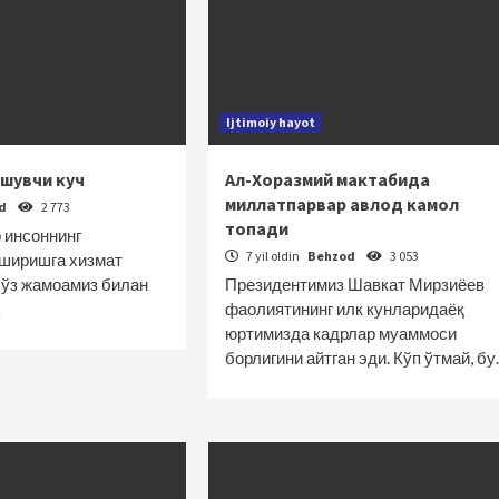
Ijtimoiy hayot
ашувчи куч
Ал-Хоразмий мактабида
миллатпарвар авлод камол
od
2 773
топади
 инсоннинг
7 yil oldin
Behzod
3 053
ширишга хизмат
м ўз жамоамиз билан
Президентимиз Шавкат Мирзиёев
…
фаолиятининг илк кунларидаёқ
юртимизда кадрлар муаммоси
борлигини айтган эди. Кўп ўтмай, б