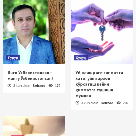
Ғурур
Ҳуқуқ
Янги Ўзбекистонсан –
Уй олишдаги энг катта
мангу Ўзбекистонсан!
хато: уйни арзон
кўрсатиш кейин
3 kun oldin
Behzod
172
қимматга тушиши
мумкин
3 kun oldin
Behzod
202