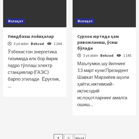
Ислоҳот
Ислоҳот
Умидбахш лойиҳалар
Сурхон юртида ҳам
ривожланиш, ўсиш
3 yil oldin
Behzod
1 264
бўлади
Ўзбекистон энергетика
3 yil oldin
Behzod
1 145
тизимида илк бор йирик
Маълумки, шу йилнинг
гидро тўплаш электр
13 март куни Президент
станциялар (ГАЭС)
Шавкат Мирзиёев аҳоли
барпо этилади Ёруғлик,
ҳаёти, ижтимоий-
…
иқтисодий
ислоҳотларнинг амалга
ошиш…
Maqolalar
1
2
Next