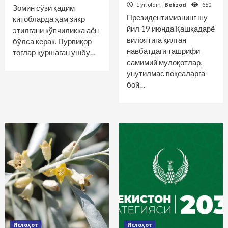
1 yil oldin
Behzod
650
Зомин сўзи қадим
Президентимизнинг шу
китобларда ҳам зикр
йил 19 июнда Қашқадарё
этилгани кўпчиликка аён
вилоятига қилган
бўлса керак. Пурвиқор
навбатдаги ташрифи
тоғлар қуршаган ушбу…
самимий мулоқотлар,
унутилмас воқеаларга
бой…
Ислоҳот
Ислоҳот