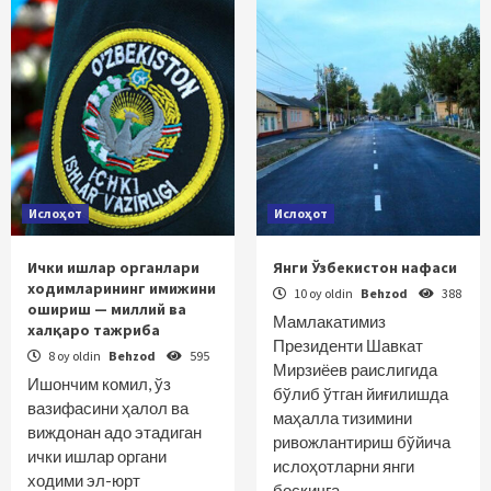
Ислоҳот
Ислоҳот
Ички ишлар органлари
Янги Ўзбекистон нафаси
ходимларининг имижини
10 oy oldin
Behzod
388
ошириш — миллий ва
Мамлакатимиз
халқаро тажриба
Президенти Шавкат
8 oy oldin
Behzod
595
Мирзиёев раислигида
Ишончим комил, ўз
бўлиб ўтган йиғилишда
вазифасини ҳалол ва
маҳалла тизимини
виждонан адо этадиган
ривожлантириш бўйича
ички ишлар органи
ислоҳотларни янги
ходими эл-юрт
босқичга…