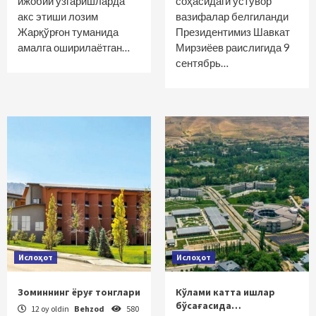
ижобий ўзгаришларда
соҳасидаги устувор
акс этиши лозим
вазифалар белгиланди
Жарқўрғон туманида
Президентимиз Шавкат
амалга оширилаётган…
Мирзиёев раислигида 9
сентябрь…
Ислоҳот
Ислоҳот
Зоминнинг ёруғ тонглари
Кўлами катта ишлар
бўсағасида…
12 oy oldin
Behzod
580