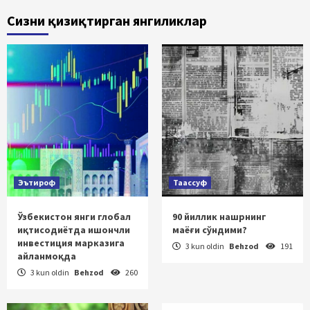
Сизни қизиқтирган янгиликлар
Эътироф
Таассуф
Ўзбекистон янги глобал
90 йиллик нашрнинг
иқтисодиётда ишончли
маёғи сўндими?
инвестиция марказига
3 kun oldin
Behzod
191
айланмоқда
3 kun oldin
Behzod
260