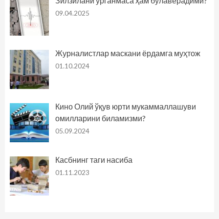
Зилзилани ўрганмаса ҳам бўлаверадими?
09.04.2025
Журналистлар маскани ёрдамга муҳтож
01.10.2024
Кино Олий ўқув юрти мукаммаллашуви
омилларини биламизми?
05.09.2024
Касбнинг таги насиба
01.11.2023