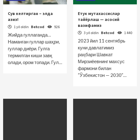
Сув келтирган – элда
Етук мутахассислар
азиз!
тайёрлаш — асосий
вазифамиз
1 yil oldin
Behzod
926
3 yil oldin
Behzod
1 440
Жийда гуллаганда…
2023 йил 11 сентябрь
Наманган гуллар шаҳри,
куни давлатимиз
гуллар диёри. Гулга
раҳбари Шавкат
термилган киши завқ
Мирзиёевнинг махсус
олади, ором топади. Гул…
фармони билан
“Ўзбекистон — 2030”…