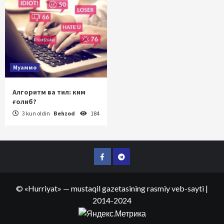
Муаммо
Алгоритм ва тил: ким
ғолиб?
3 kun oldin
Behzod
184
Facebook
Telegram
©
«Hurriyat»
— mustaqil gazetasining rasmiy veb-sayti
|
2014-2024