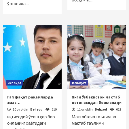
ўртасида…
Ислоҳот
Ислоҳот
Гап фақат рақамларда
Янги Ўзбекистон мактаб
эмас…
остонасидан бошланади
10 oy oldin
Behzod
519
11 oy oldin
Behzod
612
иқтисодий ўсиш ҳар бир
Мактабгача таълим ва
оиланинг ҳаётидаги
мактаб таълими