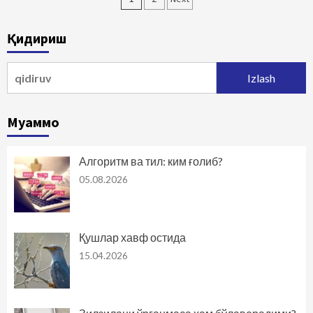
bo‘yicha
Қидириш
harakatlanish
Qidirshish:
Муаммо
Алгоритм ва тил: ким ғолиб?
05.08.2026
Қушлар хавф остида
15.04.2026