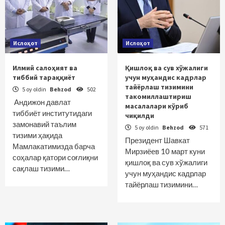
Ислоҳот
Ислоҳот
Илмий салоҳият ва
Қишлоқ ва сув хўжалиги
тиббий тараққиёт
учун муҳандис кадрлар
тайёрлаш тизимини
5 oy oldin
Behzod
502
такомиллаштириш
Андижон давлат
масалалари кўриб
тиббиёт институтидаги
чиқилди
замонавий таълим
5 oy oldin
Behzod
571
тизими ҳақида
Президент Шавкат
Мамлакатимизда барча
Мирзиёев 10 март куни
соҳалар қатори соғлиқни
қишлоқ ва сув хўжалиги
сақлаш тизими…
учун муҳандис кадрлар
тайёрлаш тизимини…