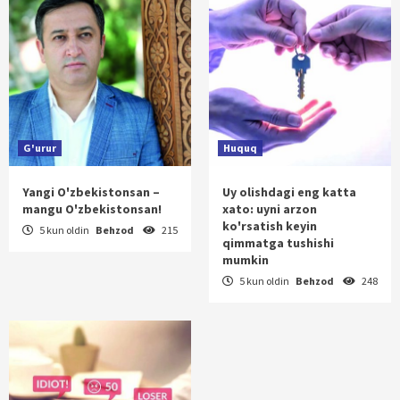
G'urur
Huquq
Yangi O'zbekistonsan –
Uy olishdagi eng katta
mangu O'zbekistonsan!
xato: uyni arzon
ko'rsatish keyin
5 kun oldin
Behzod
215
qimmatga tushishi
mumkin
5 kun oldin
Behzod
248