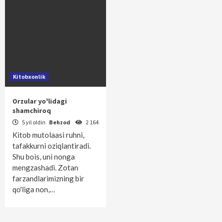
Kitobxonlik
Orzular yo'lidagi
shamchiroq
5 yil oldin
Behzod
2 164
Kitob mutolaasi ruhni,
tafakkurni oziqlantiradi.
Shu bois, uni nonga
mengzashadi. Zotan
farzandlarimizning bir
qo'liga non,…