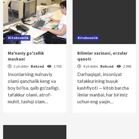
Kitobxonlik
Kitobxonlik
Ma'naviy go'zallik
Bilimlar xazinasi, orzular
maskani
qanoti
2 yil oldin
Behzod
1 703
4 yil oldin
Behzod
2 096
Insonlarning ma'naviy
Darhaqiqat, insoniyat
olami qanchalik keng va
tafakkurining buyuk
boy bo'lsa, qalb go'zalligi,
kashfiyoti — kitob barcha
tafakkur olami, atrof-
ilmlar manbai, har birimiz
muhit, tashqi olam…
uchun eng yaqin…