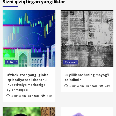
Sizni qiziqtirgan yangiliklar
E'tirof
Taassuf
O'zbekiston yangi global
90 yillik nashrning mayog'i
iqtisodiyotda ishonchli
so'ndimi?
investitsiya markaziga
5 kun oldin
Behzod
239
aylanmoqda
5 kun oldin
Behzod
310