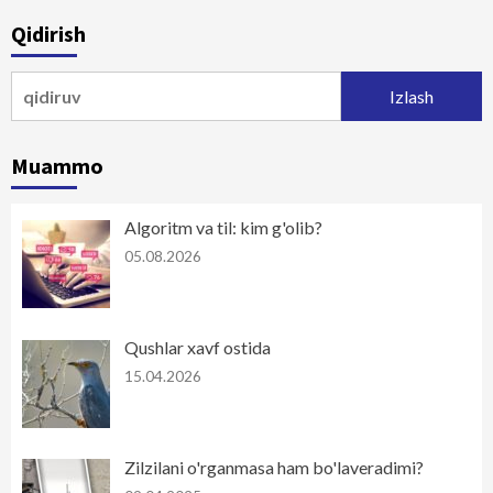
Qidirish
Qidirshish:
Muammo
Algoritm va til: kim g'olib?
05.08.2026
Qushlar xavf ostida
15.04.2026
Zilzilani o'rganmasa ham bo'laveradimi?