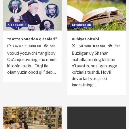
Kitobxonlik
Kitobxonlik
“Katta xonadon qissalari”
Ruhiyat oftobi
7 oy oldin
Behzod
536
1 yil oldin
Behzod
749
yoxud yozuvchi Yangiboy
Buzilgan uy Shahar
Qo'chqorovning shu nomli
mahallalarining biridan
kitobini o'qib… “Aql ila
o'tayotib, buzilgan uyga
olam yuzin obod qil” deb…
ko'zimiz tushdi. Hovli
devorlari yo'q, eski
imoratning…