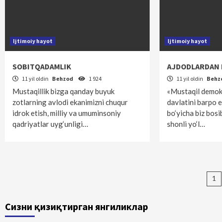
Ijtimoiy hayot
Ijtimoiy hayot
SOBITQADAMLIK
AJDODLARDAN 
11 yil oldin
Behzod
1 924
11 yil oldin
Behz
Mustaqillik bizga qanday buyuk
«Mustaqil demok
zotlarning avlodi ekanimizni chuqur
davlatini barpo e
idrok etish, milliy va umuminsoniy
bo‘yicha biz bosi
qadriyatlar uyg‘unligi…
shonli yo‘l…
Ma
1
bo
Сизни қизиқтирган янгиликлар
ha