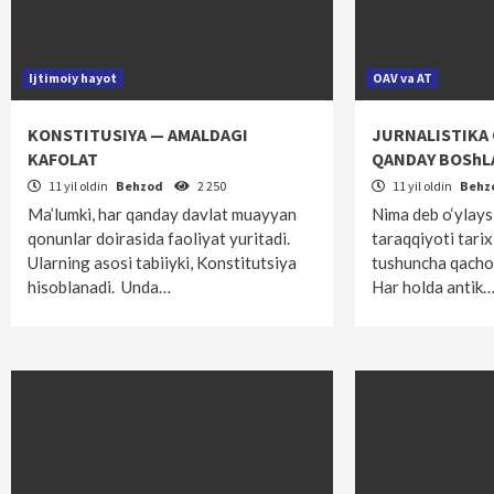
Ijtimoiy hayot
OAV va AT
KONSTITUSIYA — AMALDAGI
JURNALISTIKA 
KAFOLAT
QANDAY BOSh
11 yil oldin
Behzod
2 250
11 yil oldin
Behz
Ma’lumki, har qanday davlat muayyan
Nima deb o‘ylays
qonunlar doirasida faoliyat yuritadi.
taraqqiyoti tarix
Ularning asosi tabiiyki, Konstitutsiya
tushuncha qacho
hisoblanadi. Unda…
Har holda antik