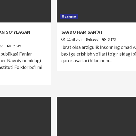
Муаммо
AN SO‘YLAGAN
SAVDO HAM SAN’AT
11 yil oldin
Behzod
3 173
od
2 649
Ibrat olsa arzigulik Insonning omad v
publikasi Fanlar
baxtga erishish yo‘llari to‘g‘risidagi b
sher Navoiy nomidagi
qator asarlari bilan nom…
stituti Folklor bo‘limi