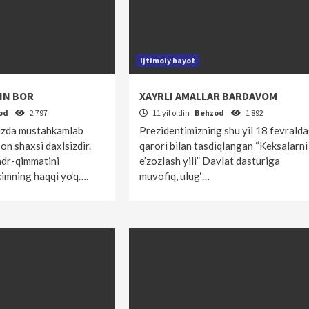
Ijtimoiy hayot
IN BOR
XAYRLI AMALLAR BARDAVOM
od
2 797
11 yil oldin
Behzod
1 892
izda mustahkamlab
Prezidentimizning shu yil 18 fevralda
son shaxsi daxlsizdir.
qarori bilan tasdiqlangan “Keksalarni
qadr-qimmatini
e’zozlash yili” Davlat dasturiga
imning haqqi yo‘q….
muvofiq, ulug‘…