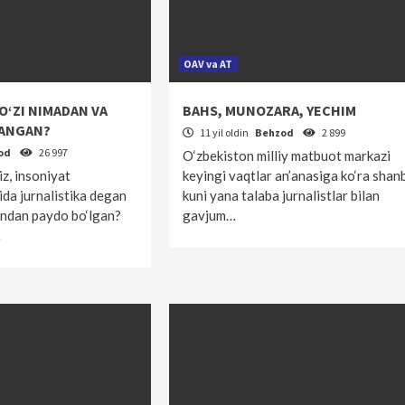
OAV va AT
O‘ZI NIMADAN VA
BAHS, MUNOZARA, YECHIM
LANGAN?
11 yil oldin
Behzod
2 899
od
26 997
O‘zbekiston milliy matbuot markazi
iz, insoniyat
keyingi vaqtlar an’anasiga ko‘ra shan
ida jurnalistika degan
kuni yana talaba jurnalistlar bilan
ndan paydo bo‘lgan?
gavjum…
…