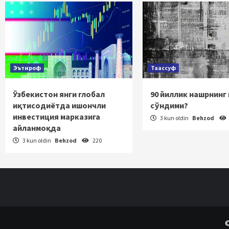
Эътироф
Таассуф
Ўзбекистон янги глобал
90 йиллик нашрнинг
иқтисодиётда ишончли
сўндими?
инвестиция марказига
3 kun oldin
Behzod
айланмоқда
3 kun oldin
Behzod
220