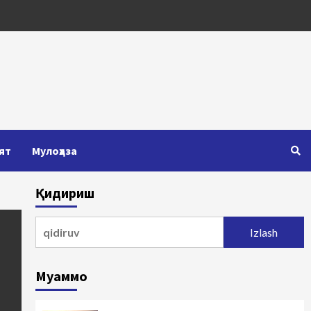
ят
Мулоҳаза
Қидириш
Qidirshish:
Муаммо