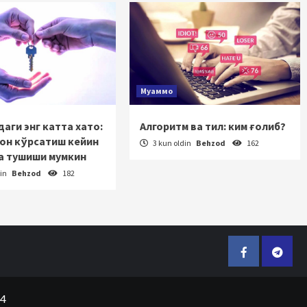
Муаммо
аги энг катта хато:
Алгоритм ва тил: ким ғолиб?
зон кўрсатиш кейин
3 kun oldin
Behzod
162
а тушиши мумкин
din
Behzod
182
Facebook
Telegr
24