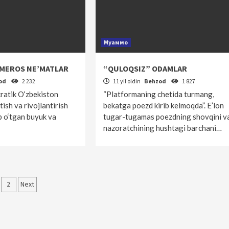
Муаммо
MEROS NE’MATLAR
“QULOQSIZ” ODAMLAR
od
2 232
11 yil oldin
Behzod
1 827
ratik O‘zbekiston
“Platformaning chetida turmang,
tish va rivojlantirish
bekatga poezd kirib kelmoqda”. E’lon
b o‘tgan buyuk va
tugar-tugamas poezdning shovqini v
nazoratchining hushtagi barchani…
qolalar
2
Next
‘yicha
rakatlanish