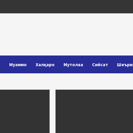
Т
Муаммо
Халқаро
Мутолаа
Сиёсат
Шеъри