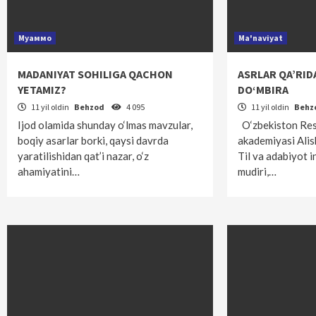
Муаммо
Ma'naviyat
MADANIYAT SOHILIGA QACHON
ASRLAR QA’RID
YETAMIZ?
DO‘MBIRA
11 yil oldin
Behzod
4 095
11 yil oldin
Behz
Ijod olamida shunday o‘lmas mavzular,
O‘zbekiston Res
boqiy asarlar borki, qaysi davrda
akademiyasi Ali
yaratilishidan qat’i nazar, o‘z
Til va adabiyot in
ahamiyatini…
mudiri,…