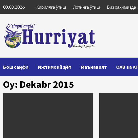
Skip
08.08.2026
Кириллга ўтиш
Лотинга ўтиш
Биз ҳақимизда
to
content
Бош саҳифа
Ижтимоий ҳаёт
Маънавият
ОАВ ва А
Oy: Dekabr 2015