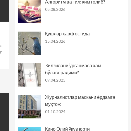
Алгоритм ва тил: ким ғолиб?
05.08.2026
Қушлар хавф остида
15.04.2026
a
ir
Зилзилани ўрганмаса ҳам
бўлаверадими?
09.04.2025
Журналистлар маскани ёрдамга
муҳтож
01.10.2024
Кино Олий ўқув юрти