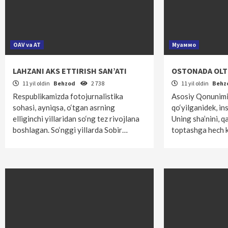
OAV va AT
Муаммо
LAHZANI AKS ETTIRISH SAN’ATI
OSTONADA OLT
11 yil oldin
Behzod
2 738
11 yil oldin
Behz
Respublikamizda fotojurnalistika
Asosiy Qonunim
sohasi, ayniqsa, o‘tgan asrning
qo‘yilganidek, in
elliginchi yillaridan so‘ng tez rivojlana
Uning sha’nini, 
boshlagan. So‘nggi yillarda Sobir…
toptashga hech k