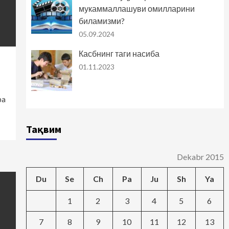
мукаммаллашуви омилларини
биламизми?
05.09.2024
Касбнинг таги насиба
01.11.2023
ba
Тақвим
Dekabr 2015
Du
Se
Ch
Pa
Ju
Sh
Ya
1
2
3
4
5
6
7
8
9
10
11
12
13