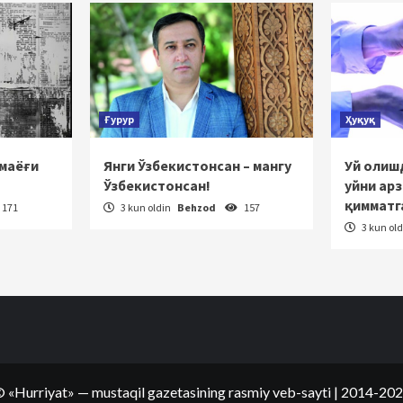
Ғурур
Ҳуқуқ
 маёғи
Янги Ўзбекистонсан – мангу
Уй олишд
Ўзбекистонсан!
уйни ар
қимматг
171
3 kun oldin
Behzod
157
3 kun ol
©
«Hurriyat»
— mustaqil gazetasining rasmiy veb-sayti
| 2014-20