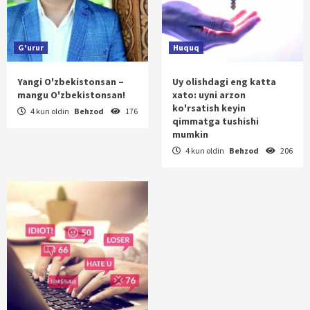
G'urur
Huquq
Yangi O'zbekistonsan –
Uy olishdagi eng katta
mangu O'zbekistonsan!
xato: uyni arzon
ko'rsatish keyin
4 kun oldin
Behzod
176
qimmatga tushishi
mumkin
4 kun oldin
Behzod
206