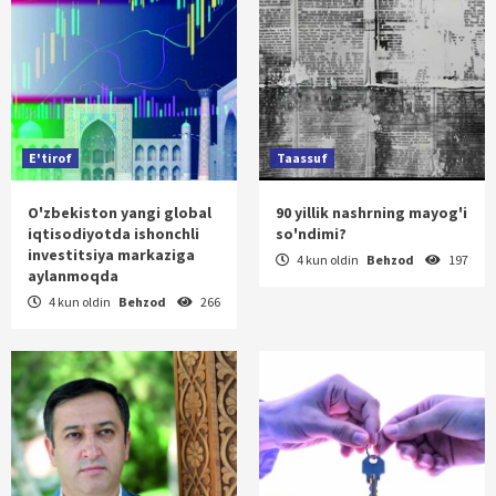
E'tirof
Taassuf
O'zbekiston yangi global
90 yillik nashrning mayog'i
iqtisodiyotda ishonchli
so'ndimi?
investitsiya markaziga
4 kun oldin
Behzod
197
aylanmoqda
4 kun oldin
Behzod
266