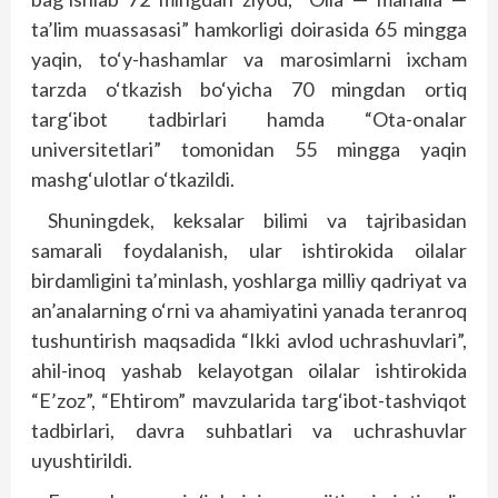
ta’lim muassasasi” hamkorligi doirasida 65 mingga
yaqin, to‘y-hashamlar va marosimlarni ixcham
tarzda o‘tkazish bo‘yicha 70 mingdan ortiq
targ‘ibot tadbirlari hamda “Ota-onalar
universitetlari” tomonidan 55 mingga yaqin
mashg‘ulotlar o‘tkazildi.
Shuningdek, keksalar bilimi va tajribasidan
samarali foydalanish, ular ishtirokida oilalar
birdamligini ta’minlash, yoshlarga milliy qadriyat va
an’analarning o‘rni va ahamiyatini yanada teranroq
tushuntirish maqsadida “Ikki avlod uchrashuvlari”,
ahil-inoq yashab kelayotgan oilalar ishtirokida
“E’zoz”, “Ehtirom” mavzularida targ‘ibot-tashviqot
tadbirlari, davra suhbatlari va uchrashuvlar
uyushtirildi.