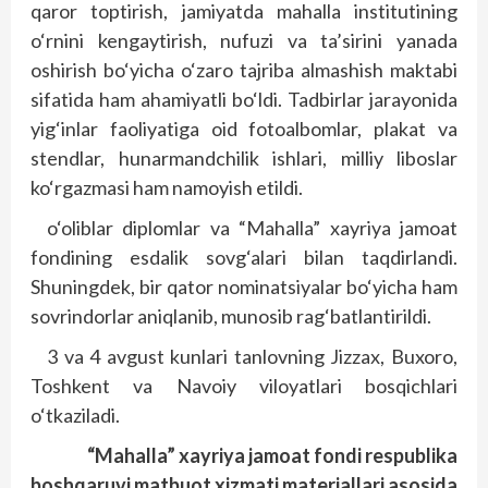
qaror toptirish, jamiyatda mahalla institutining
o‘rnini kengaytirish, nufuzi va ta’sirini yanada
oshirish bo‘yicha o‘zaro tajriba almashish maktabi
sifatida ham ahamiyatli bo‘ldi. Tadbirlar jarayonida
yig‘inlar faoliyatiga oid fotoalbomlar, plakat va
stendlar, hunarmandchilik ishlari, milliy liboslar
ko‘rgazmasi ham namoyish etildi.
o‘oliblar diplomlar va “Mahalla” xayriya jamoat
fondining esdalik sovg‘alari bilan taqdirlandi.
Shuningdek, bir qator nominatsiyalar bo‘yicha ham
sovrindorlar aniqlanib, munosib rag‘batlantirildi.
3 va 4 avgust kunlari tanlovning Jizzax, Buxoro,
Toshkent va Navoiy viloyatlari bosqichlari
o‘tkaziladi.
“Mahalla” xayriya jamoat fondi respublika
boshqaruvi matbuot xizmati materiallari asosida