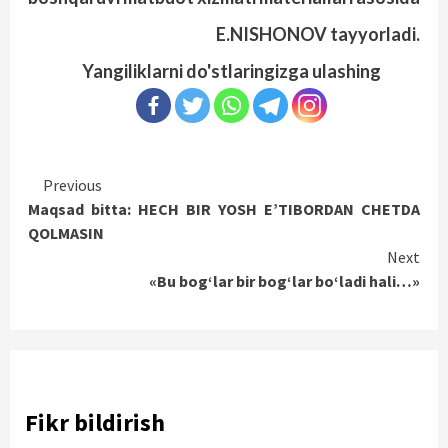
E.NISHONOV tayyorladi.
Yangiliklarni do'stlaringizga ulashing
Continue
Previous
Maqsad bitta: HECH BIR YOSH E’TIBORDAN CHETDA
Reading
QOLMASIN
Next
«Bu bog‘lar bir bog‘lar bo‘ladi hali…»
Fikr bildirish