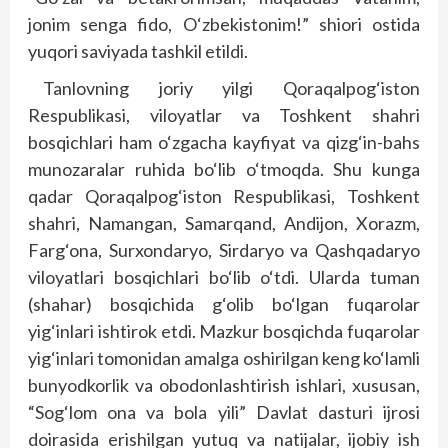
jonim senga fido, O‘zbekistonim!” shiori ostida
yuqori saviyada tashkil etildi.
Tanlovning joriy yilgi Qoraqalpog‘iston
Respublikasi, viloyatlar va Toshkent shahri
bosqichlari ham o‘zgacha kayfiyat va qizg‘in-bahs
munozaralar ruhida bo‘lib o‘tmoqda. Shu kunga
qadar Qoraqalpog‘iston Respublikasi, Toshkent
shahri, Namangan, Samarqand, Andijon, Xorazm,
Farg‘ona, Surxondaryo, Sirdaryo va Qashqadaryo
viloyatlari bosqichlari bo‘lib o‘tdi. Ularda tuman
(shahar) bosqichida g‘olib bo‘lgan fuqarolar
yig‘inlari ishtirok etdi. Mazkur bosqichda fuqarolar
yig‘inlari tomonidan amalga oshirilgan keng ko‘lamli
bunyodkorlik va obodonlashtirish ishlari, xususan,
“Sog‘lom ona va bola yili” Davlat dasturi ijrosi
doirasida erishilgan yutuq va natijalar, ijobiy ish