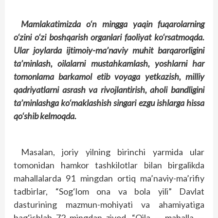
Mamlakatimizda o‘n mingga yaqin fuqarolarning
o‘zini o‘zi boshqarish organlari faoliyat ko‘rsatmoqda.
Ular joylarda ijtimoiy-ma’naviy muhit barqarorligini
ta’minlash, oilalarni mustahkamlash, yoshlarni har
tomonlama barkamol etib voyaga yetkazish, milliy
qadriyatlarni asrash va rivojlantirish, aholi bandligini
ta’minlashga ko‘maklashish singari ezgu ishlarga hissa
qo‘shib kelmoqda.
Masalan, joriy yilning birinchi yarmida ular
tomonidan hamkor tashkilotlar bilan birgalikda
mahallalarda 91 mingdan ortiq ma’naviy-ma’rifiy
tadbirlar, “Sog‘lom ona va bola yili” Davlat
dasturining mazmun-mohiyati va ahamiyatiga
bag‘ishlab 72 mingdan ziyod, “Oila — mahalla —