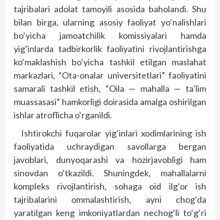
tajribalari adolat tamoyili asosida baholandi. Shu
bilan birga, ularning asosiy faoliyat yo‘nalishlari
bo‘yicha jamoatchilik komissiyalari hamda
yig‘inlarda tadbirkorlik faoliyatini rivojlantirishga
ko‘maklashish bo‘yicha tashkil etilgan maslahat
markazlari, “Ota-onalar universitetlari” faoliyatini
samarali tashkil etish, “Oila — mahalla — ta’lim
muassasasi” hamkorligi doirasida amalga oshirilgan
ishlar atroflicha o‘rganildi.
Ishtirokchi fuqarolar yig‘inlari xodimlarining ish
faoliyatida uchraydigan savollarga bergan
javoblari, dunyoqarashi va hozirjavobligi ham
sinovdan o‘tkazildi. Shuningdek, mahallalarni
kompleks rivojlantirish, sohaga oid ilg‘or ish
tajribalarini ommalashtirish, ayni chog‘da
yaratilgan keng imkoniyatlardan nechog‘li to‘g‘ri