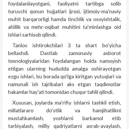
foydalanilayotgani, faoliyatni tartibga solib
turuvchi qonun hujjatlari ijrosi, ijtimoiy-ma’naviy
muhit barqarorligi hamda tinchlik va osoyishtalik,
ahillik va mehr-oqibat muhitini ta’minlashga oid
ishlari sarhisob qilindi.
Tanlov ishtirokchilari 3 ta shart bo‘yicha
bellashdi. Dastlab zamonaviy axborot
texnologiyalaridan foydalangan holda namoyish
etilgan ularning hududda amalga oshirayotgan
ezgu ishlari, bu borada qo‘lga kiritgan yutuqlari va
namunali ish tajribalari aks etgan taqdimotlar
hakamlar hay’ati tomonidan chuqur tahlil qilindi.
Xususan, joylarda ma’rifiy ishlarni tashkil etish,
millatlararo do‘stlik va hamjihatlikni
mustahkamlash, yoshlarni barkamol etib
tarbiyalash, milliy qadriyatlarni asrab-avaylash,