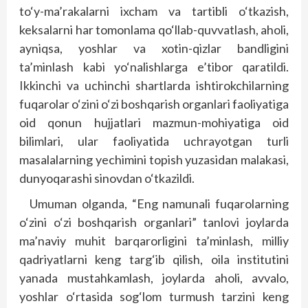
to‘y-ma’rakalarni ixcham va tartibli o‘tkazish,
keksalarni har tomonlama qo‘llab-quvvatlash, aholi,
ayniqsa, yoshlar va xotin-qizlar bandligini
ta’minlash kabi yo‘nalishlarga e’tibor qaratildi.
Ikkinchi va uchinchi shartlarda ishtirokchilarning
fuqarolar o‘zini o‘zi boshqarish organlari faoliyatiga
oid qonun hujjatlari mazmun-mohiyatiga oid
bilimlari, ular faoliyatida uchrayotgan turli
masalalarning yechimini topish yuzasidan malakasi,
dunyoqarashi sinovdan o‘tkazildi.
Umuman olganda, “Eng namunali fuqarolarning
o‘zini o‘zi boshqarish organlari” tanlovi joylarda
ma’naviy muhit barqarorligini ta’minlash, milliy
qadriyatlarni keng targ‘ib qilish, oila institutini
yanada mustahkamlash, joylarda aholi, avvalo,
yoshlar o‘rtasida sog‘lom turmush tarzini keng