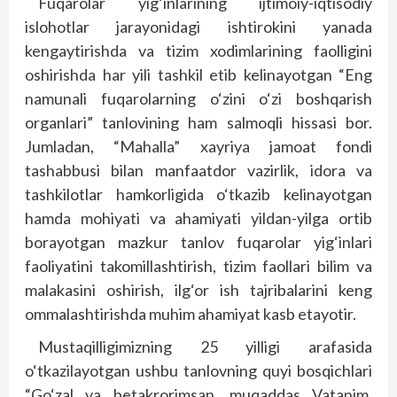
Fuqarolar yig‘inlarining ijtimoiy-iqtisodiy
islohotlar jarayonidagi ishtirokini yanada
kengaytirishda va tizim xodimlarining faolligini
oshirishda har yili tashkil etib kelinayotgan “Eng
namunali fuqarolarning o‘zini o‘zi boshqarish
organlari” tanlovining ham salmoqli hissasi bor.
Jumladan, “Mahalla” xayriya jamoat fondi
tashabbusi bilan manfaatdor vazirlik, idora va
tashkilotlar hamkorligida o‘tkazib kelinayotgan
hamda mohiyati va ahamiyati yildan-yilga ortib
borayotgan mazkur tanlov fuqarolar yig‘inlari
faoliyatini takomillashtirish, tizim faollari bilim va
malakasini oshirish, ilg‘or ish tajribalarini keng
ommalashtirishda muhim ahamiyat kasb etayotir.
Mustaqilligimizning 25 yilligi arafasida
o‘tkazilayotgan ushbu tanlovning quyi bosqichlari
“Go‘zal va betakrorimsan, muqaddas Vatanim,