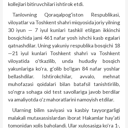
kollejlari bitiruvchilari ishtirok etdi.
Tanlovning Qoraqalpog‘iston Respublikasi,
viloyatlar va Toshkent shahri miqyosida joriy yilning
30 iyun — 7 iyul kunlari tashkil etilgan ikkinchi
bosqichida jami 461 nafar yosh ishchi kasb egalari
qatnashdilar. Uning yakuniy respublika bosqichi 18
—21 iyul kunlari Toshkent shahri va Toshkent
viloyatida o‘tkazilib, unda hududiy bosqich
yakunlariga ko‘ra, g‘olib bo‘lgan 84 nafar yoshlar
bellashdilar. Ishtirokchilar, avvalo, mehnat
muhofazasi qoidalari bilan batafsil tanishtirilib,
so‘ngra sohaga oid test savollariga javob berdilar
va amaliyotda o‘z mahoratlarini namoyish etdilar.
Ularning bilim saviyasi va kasbiy tayyorgarligi
malakali mutaxassislardan iborat Hakamlar hay’ati
tomonidan xolis baholandi. Ular xulosasiga ko‘ra 1-,