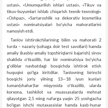
ustasi», «Umumqurilish ishlari ustasi», «Tikuv va
tikuv-buyumlari ishlab chiqarish texnik-texnologi»
«Oshpaz», «Sartaroshlik va dekorativ kosmetika
ustasi» nominatsiyalari bo‘yicha mahoratlarini
namoyish etdi.
Tanlov ishtirokchilarining bilim va mahorati 2
turda – nazariy (sohaga doir test savollari) hamda
amaliy (kasbiy-amaliy topshiriqlarni bajarish) sinov
shaklida o‘tkazilib, har bir nominatsiya bo‘yicha
g‘oliblar navbatdagi bosqichda ishtirok etish
huquqini qo‘lga kiritdilar. Tanlovning birinchi
bosqichi joriy yilning 13—18 iyun kunlari
tuman(shahar)lar miqyosida o‘tkazilib, ularda
korxona, tashkilot va muassasalarda mehnat
qilayotgan 2,5 ming nafarga yaqin 25 yoshgacha
bo‘lgan ishchi mutaxassislar hamda kasb-hunar