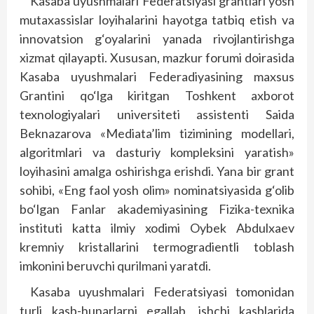
Kasaba uyushmalari Federatsiyasi grantlari yosh
mutaxassislar loyihalarini hayotga tatbiq etish va
innovatsion g‘oyalarini yanada rivojlantirishga
xizmat qilayapti. Xususan, mazkur forumi doirasida
Kasaba uyushmalari Federadiyasining maxsus
Grantini qo‘lga kiritgan Toshkent axborot
texnologiyalari universiteti assistenti Saida
Beknazarova «Mediata’lim tizimining modellari,
algoritmlari va dasturiy kompleksini yaratish»
loyihasini amalga oshirishga erishdi. Yana bir grant
sohibi, «Eng faol yosh olim» nominatsiyasida g‘olib
bo‘lgan Fanlar akademiyasining Fizika-texnika
instituti katta ilmiy xodimi Oybek Abdulxaev
kremniy kristallarini termogradientli toblash
imkonini beruvchi qurilmani yaratdi.
Kasaba uyushmalari Federatsiyasi tomonidan
turli kasb-hunarlarni egallab, ishchi kasblarida