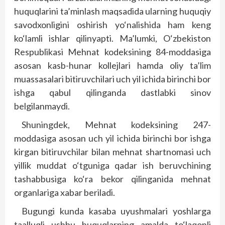
huquqlarini ta’minlash maqsadida ularning huquqiy
savodxonligini oshirish yo‘nalishida ham keng
ko‘lamli ishlar qilinyapti. Ma’lumki, O‘zbekiston
Respublikasi Mehnat kodeksining 84-moddasiga
asosan kasb-hunar kollejlari hamda oliy ta’lim
muassasalari bitiruvchilari uch yil ichida birinchi bor
ishga qabul qilinganda dastlabki sinov
belgilanmaydi.
Shuningdek, Mehnat kodeksining 247-
moddasiga asosan uch yil ichida birinchi bor ishga
kirgan bitiruvchilar bilan mehnat shartnomasi uch
yillik muddat o‘tguniga qadar ish beruvchining
tashabbusiga ko‘ra bekor qilinganida mehnat
organlariga xabar beriladi.
Bugungi kunda kasaba uyushmalari yoshlarga
taalluqli ushbu huquqlarning amalda to‘laqonli