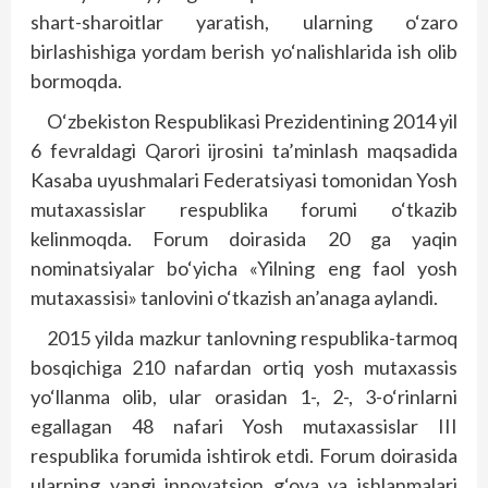
shart-sharoitlar yaratish, ularning o‘zaro
birlashishiga yordam berish yo‘nalishlarida ish olib
bormoqda.
O‘zbekiston Respublikasi Prezidentining 2014 yil
6 fevraldagi Qarori ijrosini ta’minlash maqsadida
Kasaba uyushmalari Federatsiyasi tomonidan Yosh
mutaxassislar respublika forumi o‘tkazib
kelinmoqda. Forum doirasida 20 ga yaqin
nominatsiyalar bo‘yicha «Yilning eng faol yosh
mutaxassisi» tanlovini o‘tkazish an’anaga aylandi.
2015 yilda mazkur tanlovning respublika-tarmoq
bosqichiga 210 nafardan ortiq yosh mutaxassis
yo‘llanma olib, ular orasidan 1-, 2-, 3-o‘rinlarni
egallagan 48 nafari Yosh mutaxassislar III
respublika forumida ishtirok etdi. Forum doirasida
ularning yangi innovatsion g‘oya va ishlanmalari