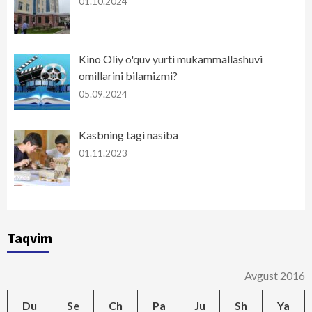
01.10.2024
Kino Oliy o'quv yurti mukammallashuvi
omillarini bilamizmi?
05.09.2024
Kasbning tagi nasiba
01.11.2023
Taqvim
Avgust 2016
Du
Se
Ch
Pa
Ju
Sh
Ya