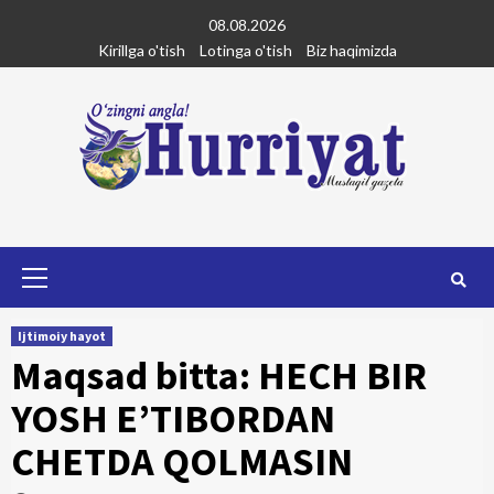
Skip
08.08.2026
to
Kirillga o'tish
Lotinga o'tish
Biz haqimizda
content
Primary
Menu
Ijtimoiy hayot
Maqsad bitta: HECH BIR
YOSH E’TIBORDAN
CHETDA QOLMASIN