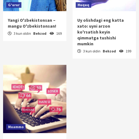
G'urur
Huquq
Yangi O'zbekistonsan –
Uy olishdagi eng katta
mangu O'zbekistonsan!
xato: uyni arzon
ko'rsatish keyin
3 kun oldin
Behzod
169
qimmatga tushishi
mumkin
3 kun oldin
Behzod
199
Muammo