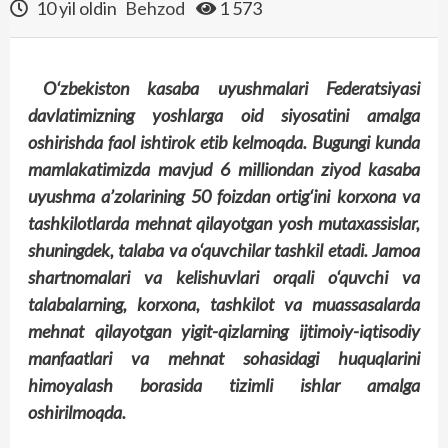
10 yil oldin
Behzod
1 573
O‘zbekiston kasaba uyushmalari Federatsiyasi
davlatimizning yoshlarga oid siyosatini amalga
oshirishda faol ishtirok etib kelmoqda. Bugungi kunda
mamlakatimizda mavjud 6 milliondan ziyod kasaba
uyushma a’zolarining 50 foizdan ortig‘ini korxona va
tashkilotlarda mehnat qilayotgan yosh mutaxassislar,
shuningdek, talaba va o‘quvchilar tashkil etadi. Jamoa
shartnomalari va kelishuvlari orqali o‘quvchi va
talabalarning, korxona, tashkilot va muassasalarda
mehnat qilayotgan yigit-qizlarning ijtimoiy-iqtisodiy
manfaatlari va mehnat sohasidagi huquqlarini
himoyalash borasida tizimli ishlar amalga
oshirilmoqda.