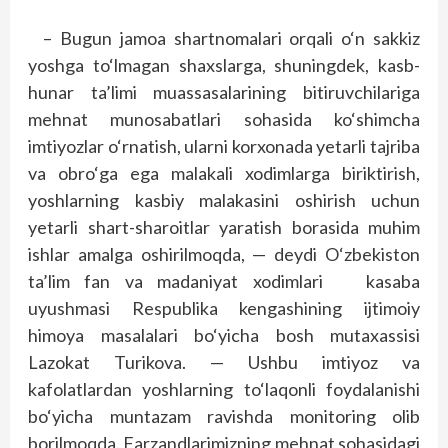
– Bugun jamoa shartnomalari orqali o‘n sakkiz
yoshga to‘lmagan shaxslarga, shuningdek, kasb-
hunar ta’limi muassasalarining bitiruvchilariga
mehnat munosabatlari sohasida ko‘shimcha
imtiyozlar o‘rnatish, ularni korxonada yetarli tajriba
va obro‘ga ega malakali xodimlarga biriktirish,
yoshlarning kasbiy malakasini oshirish uchun
yetarli shart-sharoitlar yaratish borasida muhim
ishlar amalga oshirilmoqda, — deydi O‘zbekiston
ta’lim fan va madaniyat xodimlari kasaba
uyushmasi Respublika kengashining ijtimoiy
himoya masalalari bo‘yicha bosh mutaxassisi
Lazokat Turikova. — Ushbu imtiyoz va
kafolatlardan yoshlarning to‘laqonli foydalanishi
bo‘yicha muntazam ravishda monitoring olib
borilmoqda. Farzandlarimizning mehnat sohasidagi