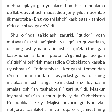
mehnat qilayotgan yoshlarni ham har tomonlama
qo‘llab-quvvatlash maqsadida joriy yildan boshlab
ilk marotaba «Eng yaxshi ishchi kasb egasi» tanlovi
o‘tkazilishi yo‘lga qo‘yildi.
Shu o‘rinda ta’kidlash zarurki, iqtidorli yosh
mutaxassislarni aniqlash va qo‘llab-quvvatlash,
ularning kasbiy mahoratini oshirish, o‘zlari tanlagan
kasb-hunar sirlarini puxta o‘rganishga bo‘lgan
qiziqishini oshirish maqsadida O‘zbekiston kasaba
uyushmalari Federatsiyasi Kengashi tomonidan
«Yosh ishchi kadrlarni tayyorlashga va ularning
malakasini oshirishga ko‘maklashish» loyihasini
amalga oshirish tashabbusi ilgari surildi. Mazkur
loyihani bajarish uchun joriy yilda O‘zbekiston
Respublikasi Oliy Majlisi huzuridagi Nodavlat
notijorat tashkilotlarni va fuqarolik jamiyatining