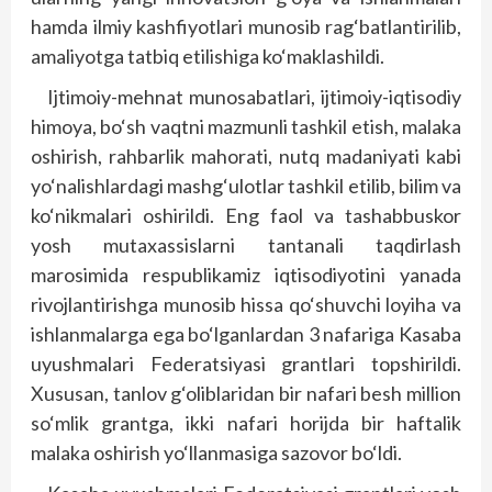
hamda ilmiy kashfiyotlari munosib rag‘batlantirilib,
amaliyotga tatbiq etilishiga ko‘maklashildi.
Ijtimoiy-mehnat munosabatlari, ijtimoiy-iqtisodiy
himoya, bo‘sh vaqtni mazmunli tashkil etish, malaka
oshirish, rahbarlik mahorati, nutq madaniyati kabi
yo‘nalishlardagi mashg‘ulotlar tashkil etilib, bilim va
ko‘nikmalari oshirildi. Eng faol va tashabbuskor
yosh mutaxassislarni tantanali taqdirlash
marosimida respublikamiz iqtisodiyotini yanada
rivojlantirishga munosib hissa qo‘shuvchi loyiha va
ishlanmalarga ega bo‘lganlardan 3 nafariga Kasaba
uyushmalari Federatsiyasi grantlari topshirildi.
Xususan, tanlov g‘oliblaridan bir nafari besh million
so‘mlik grantga, ikki nafari horijda bir haftalik
malaka oshirish yo‘llanmasiga sazovor bo‘ldi.