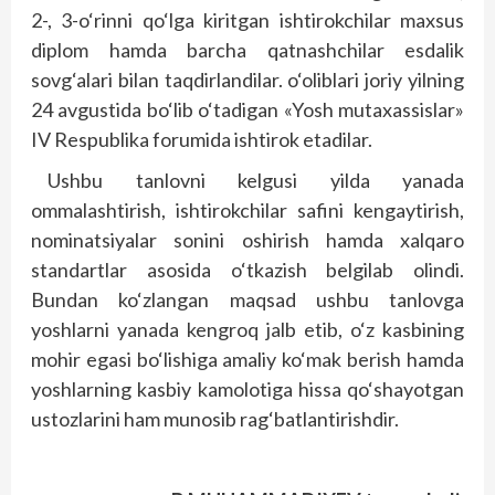
2-, 3-o‘rinni qo‘lga kiritgan ishtirokchilar maxsus
diplom hamda barcha qatnashchilar esdalik
sovg‘alari bilan taqdirlandilar. o‘oliblari joriy yilning
24 avgustida bo‘lib o‘tadigan «Yosh mutaxassislar»
IV Respublika forumida ishtirok etadilar.
Ushbu tanlovni kelgusi yilda yanada
ommalashtirish, ishtirokchilar safini kengaytirish,
nominatsiyalar sonini oshirish hamda xalqaro
standartlar asosida o‘tkazish belgilab olindi.
Bundan ko‘zlangan maqsad ushbu tanlovga
yoshlarni yanada kengroq jalb etib, o‘z kasbining
mohir egasi bo‘lishiga amaliy ko‘mak berish hamda
yoshlarning kasbiy kamolotiga hissa qo‘shayotgan
ustozlarini ham munosib rag‘batlantirishdir.