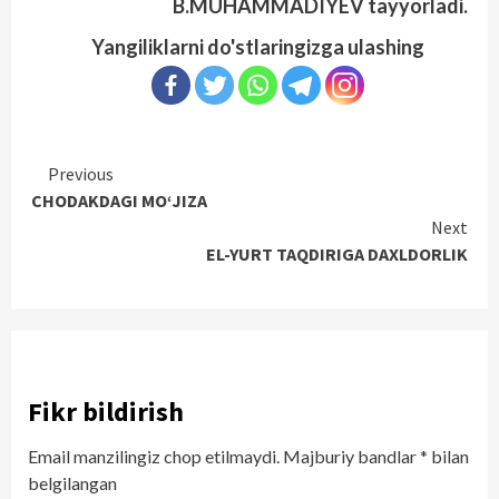
B.MUHAMMADIYEV tayyorladi.
Yangiliklarni do'stlaringizga ulashing
Continue
Previous
CHODAKDAGI MO‘JIZA
Reading
Next
EL-YURT TAQDIRIGA DAXLDORLIK
Fikr bildirish
Email manzilingiz chop etilmaydi.
Majburiy bandlar
*
bilan
belgilangan