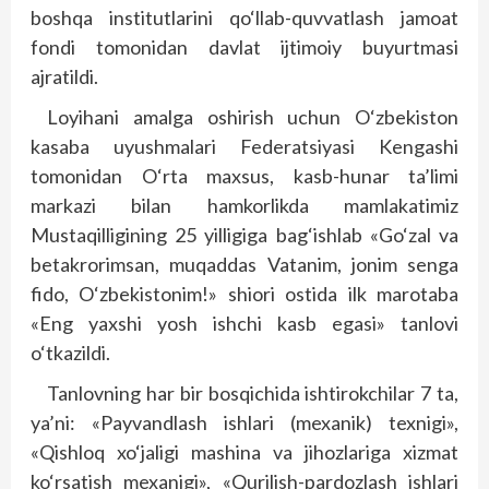
boshqa institutlarini qo‘llab-quvvatlash jamoat
fondi tomonidan davlat ijtimoiy buyurtmasi
ajratildi.
Loyihani amalga oshirish uchun O‘zbekiston
kasaba uyushmalari Federatsiyasi Kengashi
tomonidan O‘rta maxsus, kasb-hunar ta’limi
markazi bilan hamkorlikda mamlakatimiz
Mustaqilligining 25 yilligiga bag‘ishlab «Go‘zal va
betakrorimsan, muqaddas Vatanim, jonim senga
fido, O‘zbekistonim!» shiori ostida ilk marotaba
«Eng yaxshi yosh ishchi kasb egasi» tanlovi
o‘tkazildi.
Tanlovning har bir bosqichida ishtirokchilar 7 ta,
ya’ni: «Payvandlash ishlari (mexanik) texnigi»,
«Qishloq xo‘jaligi mashina va jihozlariga xizmat
ko‘rsatish mexanigi», «Qurilish-pardozlash ishlari