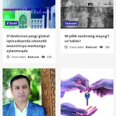
E'tirof
Taassuf
O'zbekiston yangi global
90 yillik nashrning mayog'i
iqtisodiyotda ishonchli
so'ndimi?
investitsiya markaziga
3 kun oldin
Behzod
186
aylanmoqda
3 kun oldin
Behzod
256