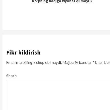
Ko‘pning haqiga xiyonat qilmaylik
Reading
Fikr bildirish
Email manzilingiz chop etilmaydi.
Majburiy bandlar
*
bilan bel
Sharh