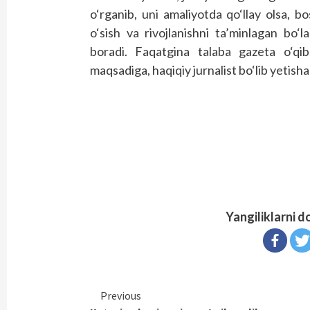
o‘rganib, uni amaliyotda qo‘llay olsa,
o‘sish va rivojlanishni ta’minlagan bo‘
boradi. Faqatgina talaba gazeta o‘qib
maqsadiga, haqiqiy jurnalist bo‘lib yetish
Yangiliklarni d
Continue
Previous