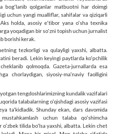
ga bog‘lanib qolganlar matbuotni har doimgi
i uchun yangi mualliflar, sahifalar va qiziqarli
 Aks holda, asosiy e’tibor yana o‘sha texnika
larga yoqadigan bir so‘zni topish uchun jurnalist
ib borishi kerak.
tning tezkorligi va qulayligi yaxshi, albatta.
tini beradi. Lekin keyingi paytlarda ko‘pchilik
n cheklanib qolmoqda. Gazeta-jurnallarda esa
hga chorlaydigan, siyosiy-ma’naviy faolligini
olayotgan tengdoshlarimizning kundalik vazifalari
uqorida talabalarning o‘qishdagi asosiy vazifasi
 deya ta’kidladik. Shunday ekan, dars davomida
da mustahkamlash uchun talaba qo‘shimcha
o‘zbek tilida bo‘lsa yaxshi, albatta. Lekin chet
‘ri keladi. Mana bir misol. Men talaba sifatida