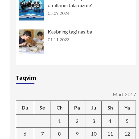
omillarini bilamizmi?
05.09.2024
Kasbning tagi nasiba
01.11.2023
Taqvim
Mart 2017
Du
Se
Ch
Pa
Ju
Sh
Ya
1
2
3
4
5
6
7
8
9
10
11
12