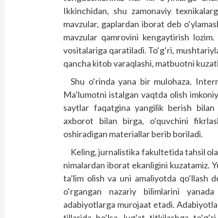
Ikkinchidan, shu zamonaviy texnikalar
mavzular, gaplardan iborat deb o‘ylamaslig
mavzular qamrovini kengaytirish lozim.
vositalariga qaratiladi. To‘g‘ri, mushtariy
qancha kitob varaqlashi, matbuotni kuzat
Shu o‘rinda yana bir mulohaza. Interne
Ma’lumotni istalgan vaqtda olish imkoniya
saytlar faqatgina yangilik berish bila
axborot bilan birga, o‘quvchini fikrlas
oshiradigan materiallar berib boriladi.
Keling, jurnalistika fakultetida tahsil 
nimalardan iborat ekanligini kuzatamiz. Y
ta’lim olish va uni amaliyotda qo‘llash
o‘rgangan nazariy bilimlarini yana
adabiyotlarga murojaat etadi. Adabiyotlar 
tillarida bo‘lsa, lug‘at titkilashga to‘g