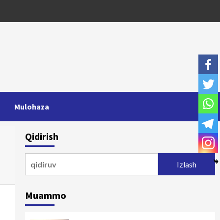
Mulohaza
Qidirish
Qidirshish:
Muammo