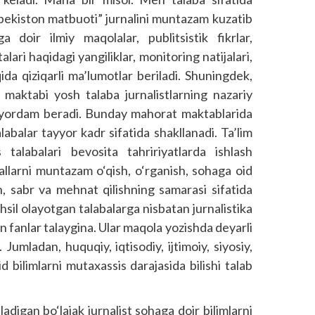
bekiston matbuoti” jurnalini muntazam kuzatib
doir ilmiy maqolalar, publitsistik fikrlar,
ari haqidagi yangiliklar, monitoring natijalari,
qida qiziqarli ma’lumotlar beriladi. Shuningdek,
 maktabi yosh talaba jurnalistlarning nazariy
 yordam beradi. Bunday mahorat maktablarida
abalar tayyor kadr sifatida shakllanadi. Ta’lim
talabalari bevosita tahririyatlarda ishlash
allarni muntazam o‘qish, o‘rganish, sohaga oid
h, sabr va mehnat qilishning samarasi sifatida
sil olayotgan talabalarga nisbatan jurnalistika
an fanlar talaygina. Ular maqola yozishda deyarli
Jumladan, huquqiy, iqtisodiy, ijtimoiy, siyosiy,
oid bilimlarni mutaxassis darajasida bilishi talab
.
adigan bo‘lajak jurnalist sohaga doir bilimlarni