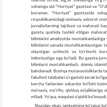
sohamga oid “Hurriyat” gazetasi va “O‘z
boraman. “Hurriyat” gazetasida sohaga 
respublikamizdagi ommaviy axborot vosital
jurnalistlarning tajribasi va mahorati ha
gazeta qoshida tashkil etilgan mahorat
bilimlarini amaliyotda mustahkamlashga
bilimlarini yanada mustahkamlayotgan tal
olayotgan uchinchi va to‘rtinchi kurs 
imkoniyatiga ega bo‘ladi. Bu gazeta-jurn
bilimlarni mustahkamlash, doimiy izlanis
baholanadi. Boshqa mutaxassisliklarda tah
fakulteti talabalari o‘rganishi kerak bo‘lg
barcha fanlardan xabardor bo‘lishi lozim. 
ma’naviy, ma’rifiy, qishloq xo‘jaliklariga 
etiladi. Yo‘qsa, maqolasi o‘qishli bo‘lmaydi
Shunday ekan, jamiyatning ko‘zgusi bo‘l