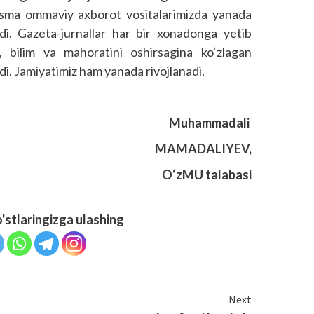
 bosma ommaviy axborot vositalarimizda yanada
ladi. Gazeta-jurnallar har bir xonadonga yetib
, bilim va mahoratini oshirsagina ko‘zlagan
adi. Jamiyatimiz ham yanada rivojlanadi.
Muhammadali
MAMADALIYEV,
O‘zMU talabasi
o'stlaringizga ulashing
Next