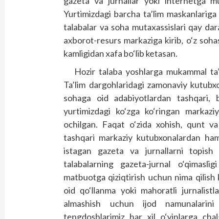
gazeta va jurnallar yoki internetga mu
Yurtimizdagi barcha ta’lim maskanlarig
talabalar va soha mutaxassislari qay da
axborot-resurs markaziga kirib, o‘z soha
kamligidan xafa bo‘lib ketasan.
Hozir talaba yoshlarga mukammal ta’li
Ta’lim dargohlaridagi zamonaviy kutubx
sohaga oid adabiyotlardan tashqari, ba
yurtimizdagi ko‘zga ko‘ringan markaz
ochilgan. Faqat o‘zida xohish, qunt va
tashqari markaziy kutubxonalardan ham
istagan gazeta va jurnallarni topish
talabalarning gazeta-jurnal o‘qimaslig
matbuotga qiziqtirish uchun nima qilish 
oid qo‘llanma yoki mahoratli jurnalistl
almashish uchun ijod namunalarin
tengdoshlarimiz har xil o‘yinlarga cha