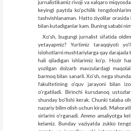
jurnalistikamiz rivoji va xalqaro miqyosda
keyingi paytda ko‘pchilik tengdoshlar
tashvishlanaman. Hatto ziyolilar orasida 
bilan kutadiganlar kam. Buning sababi nim
Xo‘sh, bugungi jurnalist sifatida oldi
yetayapmiz? Yurtimiz taraqqiyoti yo‘l
islohotlarni mushtariylarga qay darajada 
hali qiladigan ishlarimiz ko‘p. Hozir ha
yozilgan dolzarb mavzulardagi maqolala
barmoq bilan sanarli. Xo‘sh, nega shunday
fakultetining o‘quv jarayoni bilan iz
o‘rgatiladi. Birinchi kursdanoq ustozl
shunday bo‘lishi kerak. Chunki talaba oli
nazariy bilim olish uchun kiradi. Mahoratl
sirlarini o‘rganadi. Ammo amaliyotga ke
kelamiz. Bunday vaziyatda zukko tengd