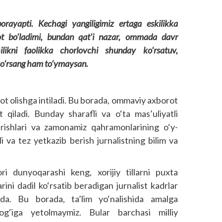
rayapti. Kechagi yangiligimiz ertaga eskilikka
uot bo‘ladimi, bundan qat’i nazar, ommada davr
chilikni faolikka chorlovchi shunday ko‘rsatuv,
 ko‘rsang ham to‘ymaysan.
ot olishga intiladi. Bu borada, ommaviy axborot
t qiladi. Bunday sharafli va o‘ta mas’uliyatli
garishlari va zamonamiz qahramonlarining o‘y-
rli va tez yetkazib berish jurnalistning bilim va
i dunyoqarashi keng, xorijiy tillarni puxta
ini dadil ko‘rsatib beradigan jurnalist kadrlar
qda. Bu borada, ta’lim yo‘nalishida amalga
dog‘iga yetolmaymiz. Bular barchasi milliy