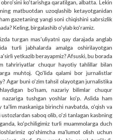
 obro‘sini ko‘tarishga qaratilgan, albatta. Lekin
imning matbuotdan uzoqlashib ketayotganidan
ham gazetaning yangi soni chiqishini sabrsizlik
ada? Keling, birgalashib o‘ylab ko‘ramiz.
mizda turgan mas’uliyatni qay darajada anglab
ida turli jabhalarda amalga oshirilayotgan
ta’sirli yetkazib berayapmiz? Afsuski, bu borada
m tahririyatlar chuqur hayotiy tahlillar bilan
rga muhtoj. Qo‘lida qalami bor jurnalistlar
? Agar buni o‘zim tahsil olayotgan jurnalistika
ohlaydigan bo‘lsam, nazariy bilimlar chuqur
ar nazariga tushgan yoshlar ko‘p. Aslida ham
y ta’lim maskaniga birinchi navbatda, o‘qish va
i ustozlardan saboq olib, o‘zi tanlagan kasbning
lganda, ko‘pchiligimiz turli muammolarga duch
oshlarimiz qo‘shimcha ma’lumot olish uchun