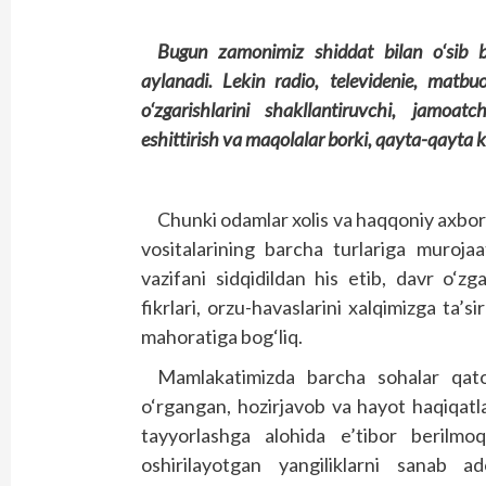
Bugun zamonimiz shiddat bilan o‘sib bo
aylanadi. Lekin radio, televidenie, matb
o‘zgarishlarini shakllantiruvchi, jamoat
eshittirish va maqolalar borki, qayta-qayta
Chunki odamlar xolis va haqqoniy axbor
vositalarining barcha turlariga murojaa
vazifani sidqidildan his etib, davr o‘z
fikrlari, orzu-havaslarini xalqimizga ta’si
mahoratiga bog‘liq.
Mamlakatimizda barcha sohalar qator
o‘rgangan, hozirjavob va hayot haqiqatlar
tayyorlashga alohida e’tibor berilmo
oshirilayotgan yangiliklarni sanab a