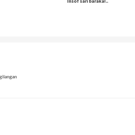
Insof sari baraka!..
gilangan