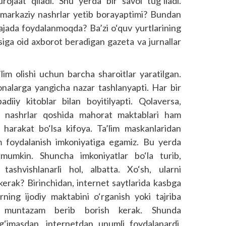
rojaat qiladi. Shu yerda bir savol tug‘iladi.
a markaziy nashrlar yetib borayaptimi? Bundan
rajada foydalanmoqda? Ba’zi o‘quv yurtlarining
siga oid axborot beradigan gazeta va jurnallar
m olishi uchun barcha sharoitlar yaratilgan.
onalarga yangicha nazar tashlanyapti. Har bir
diiy kitoblar bilan boyitilyapti. Qolaversa,
iy nashrlar qoshida mahorat maktablari ham
 harakat bo‘lsa kifoya. Ta’lim maskanlaridan
 foydalanish imkoniyatiga egamiz. Bu yerda
 mumkin. Shuncha imkoniyatlar bo‘la turib,
i tashvishlanarli hol, albatta. Xo‘sh, ularni
kerak? Birinchidan, internet saytlarida kasbga
arning ijodiy maktabini o‘rganish yoki tajriba
i muntazam berib borish kerak. Shunda
lg‘imasdan, internetdan unumli foydalanardi.