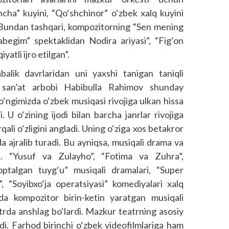
cha” kuyini, “Qo‘shchinor” o‘zbek xalq kuyini
 Bundan tashqari, kompozitorning “Sen mening
rabegim” spektaklidan Nodira ariyasi”, “Fig‘on
atli ijro etilgan”.
balik davrlaridan uni yaxshi tanigan taniqli
i san’at arbobi Habibulla Rahimov shunday
o‘ngimizda o‘zbek musiqasi rivojiga ulkan hissa
U o‘zining ijodi bilan barcha janrlar rivojiga
qali o‘zligini angladi. Uning o‘ziga xos betakror
a ajralib turadi. Bu ayniqsa, musiqali drama va
i. “Yusuf va Zulayho”, “Fotima va Zuhra”,
ptalgan tuyg‘u” musiqali dramalari, “Super
”, “Soyibxo‘ja operatsiyasi” komediyalari xalq
a kompozitor birin-ketin yaratgan musiqali
rda anshlag bo‘lardi. Mazkur teatrning asosiy
adi. Farhod birinchi o‘zbek videofilmlariga ham