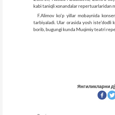
kabi taniqli xonandalar repertuarlaridan 
F.Alimov ko‘p yillar mobaynida konser
tarbiyaladi. Ular orasida yosh iste’dodl
borib, bugungi kunda Muqimiy teatri reper
Янгиликларни д