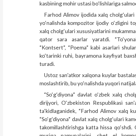
kasbining mohir ustasi bo‘lishlariga salmoq
Farhod Alimov ijodida xalq cholg‘ulari
yo‘nalishda kompozitor ijodiy o‘zligini t
xalq cholg‘ulari xususiyatlarini mukammal 
qator sara asarlar yaratdi. “To‘yona”
“Kontsert”, “Poema” kabi asarlari shular
ko‘tarinki ruhi, bayramona kayfiyat baxsh 
turadi.
Ustoz san’atkor xalqona kuylar bastalas
moslashtirib, bu yo‘nalishda yuqori natijal
“So‘g‘diyona” davlat o‘zbek xalq chol
dirijyori, O‘zbekiston Respublikasi sa
ta’kidlaganidek, “Farhod Alimov xalq ku
“So‘g‘diyona” davlat xalq cholg‘ulari kame
takomillashtirishga katta hissa qo‘shdi.
musiqa namunalarini, chet el kompoz