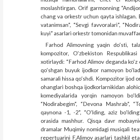
moslashtirgan. Orif garmonning “Andijon
chang va orkestr uchun qayta ishlagan.
vatanimsan”, “Sevgi favvoralari”, “Nodi
kuyi” asarlari orkestr tomonidan muvaffaqiy
Farhod Alimovning yaqin do‘sti, tala
kompozitor, O‘zbekiston Respublikas
xotirlaydi: “Farhod Alimov deganda ko‘z 
qo‘shgan buyuk ijodkor namoyon bo‘ladi. 
samarali hissa qo‘shdi. Kompozitor ijod or
ohanglari boshqa ijodkorlarnikidan alohid
komediyalarida yorqin namoyon bo‘ld
“Nodirabegim”, “Devona Mashrab”, “To
qaynona -1, -2”, “O‘lding, aziz bo‘lding
orasida mashhur. Qisqa davr mobaynid
dramalar Muqimiy nomidagi musiqali teat
repertuarini F.Alimov asarlari tashkil et