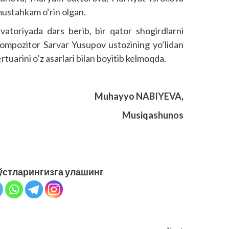
mustahkam o‘rin olgan.
vatoriyada dars berib, bir qator shogirdlarni
i kompozitor Sarvar Yusupov ustozining yo‘lidan
tuarini o‘z asarlari bilan boyitib kelmoqda.
Muhayyo NABIYEVA,
Musiqashunos
ўстларингизга улашинг