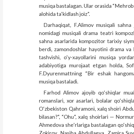
musiqa bastalagan. Ular orasida “Mehrobd
alohida ta’kidlash joiz”.
Darhaqiqat, F.Alimov musiqali sahna 
nomidagi musiqali drama teatri kompozi
sahna asarlarida kompozitor tarixiy siym
berdi, zamondoshlar hayotini drama va h
tashvishi, o‘y-xayollarini musiqa yor
adabiyotiga murojaat etgan holda, Sofo
F.Dyurenmattning “Bir eshak hangomas
musiqa bastaladi.
Farhod Alimov ajoyib qo‘shiqlar mual
romanslari, xor asarlari, bolalar qo‘shiql
O‘zbekiston Qahramoni, xalq shoiri Abdul
bilasan?”, “Ohu”, xalq shoirlari — Norm
Ahmedova she’rlariga bastalagan qo‘shi
Zokirov, Nasiba Abdullaeva, Zamira Suy