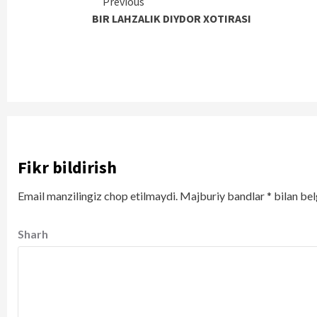
Continue
Previous
BIR LAHZALIK DIYDOR XOTIRASI
Reading
Fikr bildirish
Email manzilingiz chop etilmaydi.
Majburiy bandlar
*
bilan bel
Sharh