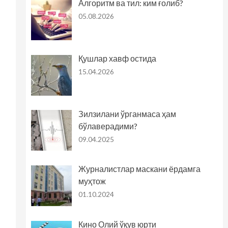
Алгоритм ва тил: ким ғолиб?
05.08.2026
Қушлар хавф остида
15.04.2026
Зилзилани ўрганмаса ҳам
бўлаверадими?
09.04.2025
Журналистлар маскани ёрдамга
муҳтож
01.10.2024
Кино Олий ўқув юрти