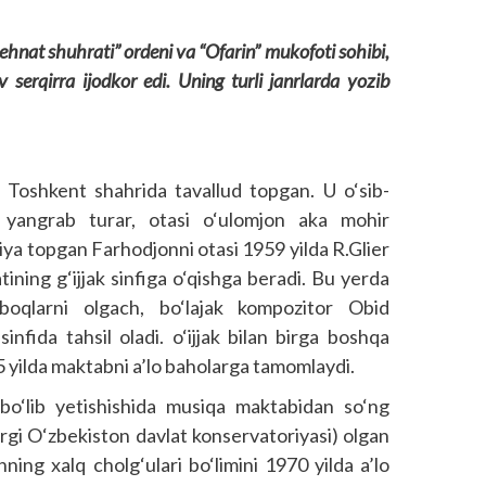
ehnat shuhrati” ordeni va “Ofarin” mukofoti sohibi,
 serqirra ijodkor edi. Uning turli janrlarda yozib
Toshkent shahrida tavallud topgan. U o‘sib-
 yangrab turar, otasi o‘ulomjon aka mohir
iya topgan Farhodjonni otasi 1959 yilda R.Glier
ning g‘ijjak sinfiga o‘qishga beradi. Bu yerda
boqlarni olgach, bo‘lajak kompozitor Obid
fida tahsil oladi. o‘ijjak bilan birga boshqa
965 yilda maktabni a’lo baholarga tamomlaydi.
bo‘lib yetishishida musiqa maktabidan so‘ng
rgi O‘zbekiston davlat konservatoriyasi) olgan
hning xalq cholg‘ulari bo‘limini 1970 yilda a’lo