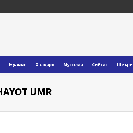
Т
Муаммо
Халқаро
Мутолаа
Сиёсат
Шеъри
HAYOT UMR