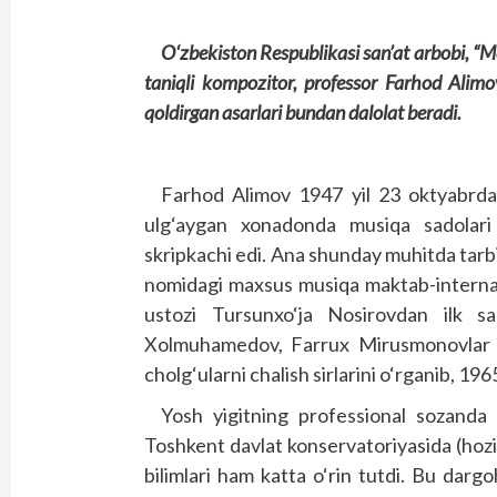
O‘zbekiston Respublikasi san’at arbobi, “M
taniqli kompozitor, professor Farhod Alimov
qoldirgan asarlari bundan dalolat beradi.
Farhod Alimov 1947 yil 23 oktyabrda 
ulg‘aygan xonadonda musiqa sadolari
skripkachi edi. Ana shunday muhitda tarb
nomidagi maxsus musiqa maktab-internati
ustozi Tursunxo‘ja Nosirovdan ilk sa
Xolmuhamedov, Farrux Mirusmonovlar sin
cholg‘ularni chalish sirlarini o‘rganib, 1
Yosh yigitning professional sozanda 
Toshkent davlat konservatoriyasida (hozi
bilimlari ham katta o‘rin tutdi. Bu dargo