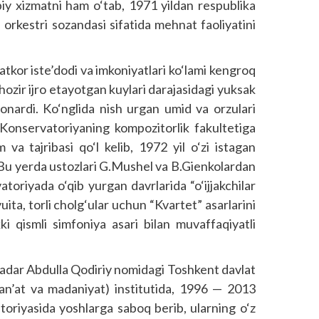
iy xizmatni ham o‘tab, 1971 yildan respublika
i orkestri sozandasi sifatida mehnat faoliyatini
atkor iste’dodi va imkoniyatlari ko‘lami kengroq
m hozir ijro etayotgan kuylari darajasidagi yuksak
shonardi. Ko‘nglida nish urgan umid va orzulari
 Konservatoriyaning kompozitorlik fakultetiga
m va tajribasi qo‘l kelib, 1972 yil o‘zi istagan
i. Bu yerda ustozlari G.Mushel va B.Gienkolardan
atoriyada o‘qib yurgan davrlarida “o‘ijjakchilar
uita, torli cholg‘ular uchun “Kvartet” asarlarini
ki qismli simfoniya asari bilan muvaffaqiyatli
adar Abdulla Qodiriy nomidagi Toshkent davlat
san’at va madaniyat) institutida, 1996 — 2013
toriyasida yoshlarga saboq berib, ularning o‘z