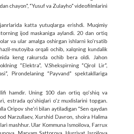
an chayon”, “Yusuf va Zulayho” videofilmlarini
janrlarida katta yutuqlarga erishdi. Muqimiy
torning ijod maskaniga aylandi. 20 dan ortiq
olar va ular amalga oshirgan ishlarni ko‘rsatib
azil-mutoyiba orqali ochib, xalqning kundalik
damida keng rakursda ochib bera oldi. Jahon
klning “Elektra”, V.Shekspirning “Qirol Lir”,
i”, Pirondelaning “Payvand” spektakllariga
lifi hamdir. Uning 100 dan ortiq qo‘shiq va
ari, estrada qo‘shiqlari o‘z muxlislarini topgan.
la Oripov she’ri bilan aytiladigan “Sen qaydan
urod Narzullaev, Xurshid Davron, shoira Halima
qlari mashhur. Ular Kommuna Ismoilova, Farrux
unova, Maryam Sattorova, Hurriyat Isroilova