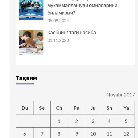
мукаммаллашуви омилларини
биламизми?
05.09.2024
Касбнинг таги насиба
01.11.2023
Тақвим
Noyabr 2017
Du
Se
Ch
Pa
Ju
Sh
Ya
1
2
3
4
5
6
7
8
9
10
11
12