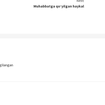
Next
Muhabbatga qo‘yilgan haykal
gilangan