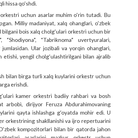
li hissa qo‘shdi.
 orkestri uchun asarlar muhim o‘rin tutadi. Bu
opgan. Milliy madaniyat, xalq ohanglari, o‘zbek
bilgani bois xalq cholg‘ulari orkestri uchun bir
, “Shodiyona”, “Tabriknoma” uvertyuralari,
 jumlasidan. Ular jozibali va yorqin ohanglari,
etishi, yengil cholg‘ulashtirilgani bilan ajralib
h bilan birga turli xalq kuylarini orkestr uchun
arga erishdi.
g‘ulari kamer orkestri badiiy rahbari va bosh
n’at arbobi, dirijyor Feruza Abdurahimovaning
ylarini qayta ishlashga g‘oyatda mohir edi. U
r orkestrining shakllanishi va ijro repertuarini
 O‘zbek kompozitorlari bilan bir qatorda jahon
itorlari asarlarini mazkur orkestr uchun