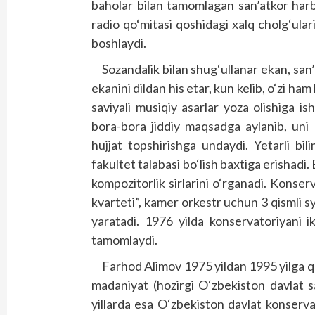
baholar bilan tamomlagan san’atkor harb
radio qo‘mitasi qoshidagi xalq cholg‘ular
boshlaydi.
Sozandalik bilan shug‘ullanar ekan, san’
ekanini dildan his etar, kun kelib, o‘zi ha
saviyali musiqiy asarlar yoza olishiga i
bora-bora jiddiy maqsadga aylanib, uni
hujjat topshirishga undaydi. Yetarli bili
fakultet talabasi bo‘lish baxtiga erishad
kompozitorlik sirlarini o‘rganadi. Konserv
kvarteti”, kamer orkestr uchun 3 qismli sy
yaratadi. 1976 yilda konservatoriyani ik
tamomlaydi.
Farhod Alimov 1975 yildan 1995 yilga q
madaniyat (hozirgi O‘zbekiston davlat 
yillarda esa O‘zbekiston davlat konserva