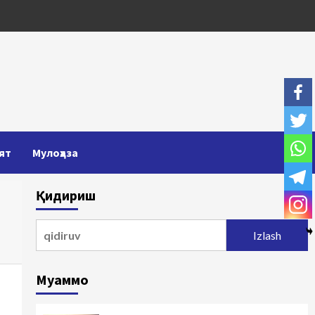
ят
Мулоҳаза
Қидириш
Qidirshish:
Муаммо